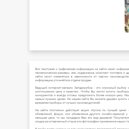
Вся текстовая и графическая информация на сайте несет информат
геометрические размеры, вес, содержание, комплект поставки и д
сайте могут изменяться в зависимости от партии производств
информацию уточняйте в отделе продаж.
Ведущий интернет-магазин Западприбор - это огромный выбор 
соотношению цена и качество. Чтобы Вы могли купить прибор
конкурентов и всегда готовы предложить более низкую цену. М
самым лучшим ценам. На нашем сайте Вы можете дешево купить к
временем приборы от лучших производителей.
На сайте постоянно действует акция «Куплю по лучшей цене» -
объявлений, форум, или объявление другого онлайн-сервиса) у 
меньшая цена, то мы продадим Вам его еще дешевле! Покупател
скидка за оставленный отзыв или фотографии применения наших т
В прайс-листе указана не вся номенклатура предлагаемой продукц