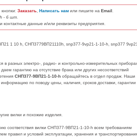
 кнопки:
Заказать
,
Написать нам
или пишите на
Email
.
h - 6 шт.
ши контактные данные и/или реквизиты предприятия.
ВП21 1 10 h, СНП3779ВП21110h, snp377-9vp21-1-10-h, snp377 9vp2
 в разных электро-, радио- и контрольно-измерительных приборах
даем гарантию на отсутствие брака или других несоответствий
ретения
СНП377-9ВП21-1-10-h
обращайтесь в отдел продаж. Наши
нформацию по поводу цены, наличия, сроков доставки, гарантии
ругие
вилки
и похожие изделия.
тию соответствия вилки СНП377-9ВП21-1-10-h всем требованиям
ем правил и условий эксплуатации, хранения и транспортировани