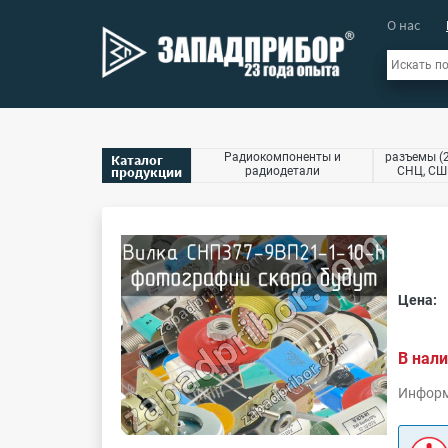
О нас
Радиокомпоненты и
разъемы (2
Каталог
продукции
радиодетали
СНЦ, СШР
Цена:
В нали
Информ