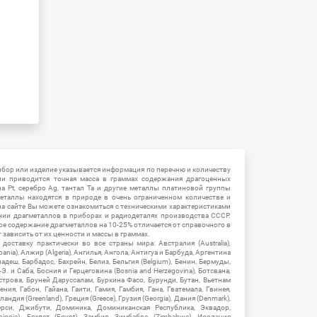
ибор или изделие указывается информация по перечню и количеству
ии приводится точная масса в граммах содержания драгоценных
на Pt, серебро Ag, тантал Ta и другие металлы платиновой группы
еталлы находятся в природе в очень ограниченном количестве и
на сайте Вы можете ознакомиться с техническими характеристиками
нии драгметаллов в приборах и радиодеталях производства СССР.
ое содержание драгметаллов на 10-25% отличается от справочного в
зависить от их ценности и массы в граммах.
ставку практически во все страны мира: Австралия (Australia),
ania), Алжир (Algeria), Ангилья, Ангола, Антигуа и Барбуда, Аргентина
гладеш, Барбадос, Бахрейн, Белиз, Бельгия (Belgium), Бенин, Бермуды,
-Э. и Саба, Босния и Герцеговина (Bosnia and Herzegovina), Ботсвана,
Острова, Бруней Даруссалам, Буркина Фасо, Бурунди, Бутан, Вьетнам
мения, Габон, Гайана, Гаити, Гамия, Гамбия, Гана, Гватемала, Гвинея,
андия (Greenland), Греция (Greece), Грузия (Georgia), Дания (Denmark),
рси, Джибути, Доминика, Доминиканская Республика, Эквадор,
hiopia), Египет (Egypt), Замбия, Зимбабве (Zimbabwe), Иордания