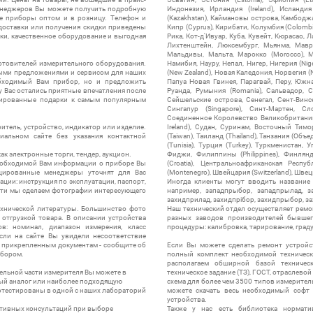
менеджеров Вы можете получить подробную
Индонезия, Ирландия (Ireland), Исландия (
е приборы оптом и в розницу. Телефон и
(Kazakhstan), Каймановы острова, Камбоджа,
 доставки или получения скидки приведены
Кипр (Cyprus), Кирибати, Колумбия (Colombia
ки, качественное оборудование и выгодная
Рика, Кот-д'Ивуар, Куба, Кувейт, Кюрасао, Ла
Лихтенштейн, Люксембург, Мьянма, Мавр
Мальдивы, Мальта, Марокко (Morocco), М
отовителей измерительного оборудования.
Намибия, Науру, Непал, Нигер, Нигерия (Nig
выми предложениями и сервисом для наших
(New Zealand), Новая Каледония, Норвегия (
обходимый Вам прибор, но и предложить
Папуа Новая Гвинея, Парагвай, Перу, Южная
у Вас остались приятные впечатления после
Руанда, Румыния (Romania), Сальвадор, С
нтированные подарки к самым популярным
Сейшельские острова, Сенегал, Сент-Винсе
Сингапур (Singapore), Синт-Мартен, Сл
Соединенное Королевство Великобритании и
итель, устройство, индикатор или изделие.
Ireland), Судан, Суринам, Восточный Тим
альном сайте без указания контактной
(Taiwan), Таиланд (Thailand), Танзания (Объ
(Tunisia), Турция (Turkey), Туркменистан, 
ак электронные торги, тендер, аукцион.
Фиджи, Филиппины (Philippines), Финлянд
необходимой Вам информации о приборе Вы
(Croatia), Центральноафриканская Респу
цированные менеджеры уточнят для Вас
(Montenegro), Швейцария (Switzerland), Швец
ации: инструкция по эксплуатации, паспорт,
Иногда клиенты могут вводить название
сти мы сделаем фотографии интересующего
например, западпрыбор, западпрылад, зап
захидприлад, захидпрібор, захидпрыбор, з
ехнической литературы. Большинство фото
Наш технический отдел осуществляет ремо
отгрузкой товара. В описании устройства
разных заводов производителей бывшег
в: номинал, диапазон измерения, класс
процедуры: калибровка, тарирование, град
 Если на сайте Вы увидели несоответствие
и прикрепленным документам - сообщите об
Если Вы можете сделать ремонт устройс
ибором.
полный комплект необходимой техническо
располагаем обширной базой техническ
ельной части измерителя Вы можете в
техническое задание (ТЗ), ГОСТ, отраслевой
ый аналог или наиболее подходящую
схема для более чем 3500 типов измерител
ротестированы в одной с наших лабораторий
можете скачать весь необходимый софт 
устройства.
ктивных консультаций при выборе
Также у нас есть библиотека нормати