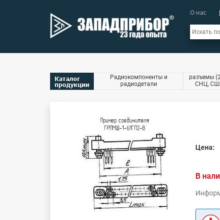
О нас
Радиокомпоненты и
разъемы (2
Каталог
продукции
радиодетали
СНЦ, СШР
Цена:
В нали
Информ