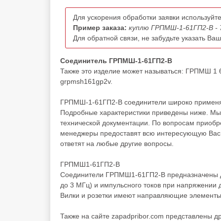
Для ускорения обработки заявки используйте
Пример заказа:
куплю ГРПМШ-1-61ГП2-В - 
Для обратной связи, не забудьте указать Ва
Соединитель ГРПМШ-1-61ГП2-В
Также это изделие может называться: ГРПМШ 1 
grpmsh161gp2v.
ГРПМШ-1-61ГП2-В соединители широко применяют
Подробные характеристики приведены ниже. Мы 
технической документации. По вопросам приоб
менеджеры предоставят всю интересующую Вас и
ответят на любые другие вопросы.
ГРПМШ1-61ГП2-В
Соединители ГРПМШ1-61ГП2-В предназначены для
до 3 МГц) и импульсного токов при напряжении до
Вилки и розетки имеют направляющие элементы
Также на сайте zapadpribor.com представлены д