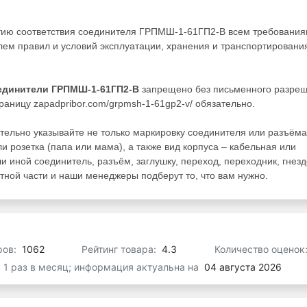
нтию соответствия соединителя ГРПМШ-1-61ГП2-В всем требовани
ем правил и условий эксплуатации, хранения и транспортировани
единители ГРПМШ-1-61ГП2-В
запрещено без письменного разре
раницу zapadpribor.com/grpmsh-1-61gp2-v/ обязательно.
тельно указывайте не только маркировку соединителя или разъёма
и розетка (папа или мама), а также вид корпуса – кабельная или
ли иной соединитель, разъём, заглушку, переход, переходник, гнезд
ной части и наши менеджеры подберут то, что вам нужно.
ров:
1062
Рейтинг товара:
4.3
Количество оценок
я 1 раз в месяц; информация актуальна на
04 августа 2026