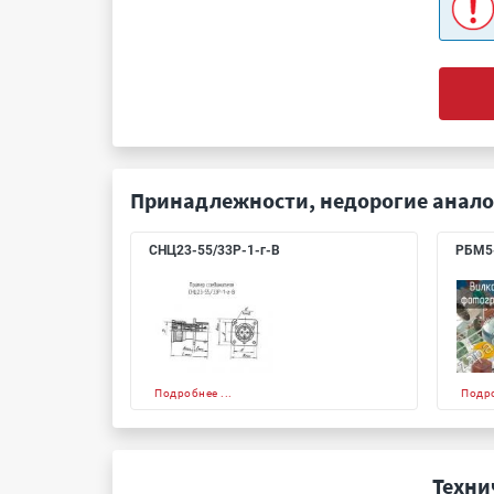
Принадлежности, недорогие анало
СНЦ23-55/33Р-1-г-В
РБМ5
Подробнее ...
Подро
Техни