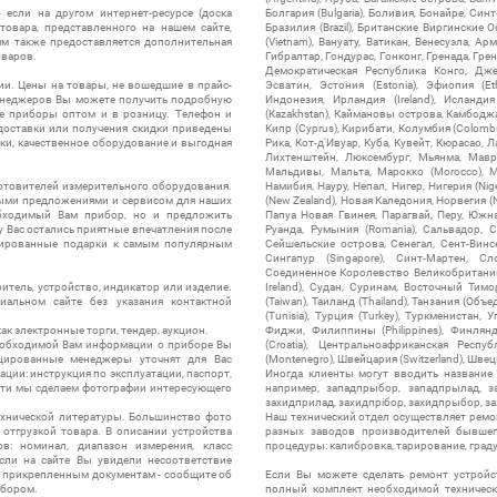
 если на другом интернет-ресурсе (доска
Болгария (Bulgaria), Боливия, Бонайре, Синт
товара, представленного на нашем сайте,
Бразилия (Brazil), Британские Виргинские 
ям также предоставляется дополнительная
(Vietnam), Вануату, Ватикан, Венесуэла, Ар
оваров.
Гибралтар, Гондурас, Гонконг, Гренада, Гренл
Демократическая Республика Конго, Дже
ии. Цены на товары, не вошедшие в прайс-
Эсватин, Эстония (Estonia), Эфиопия (Et
менеджеров Вы можете получить подробную
Индонезия, Ирландия (Ireland), Исландия (
е приборы оптом и в розницу. Телефон и
(Kazakhstan), Каймановы острова, Камбоджа,
 доставки или получения скидки приведены
Кипр (Cyprus), Кирибати, Колумбия (Colombia
ки, качественное оборудование и выгодная
Рика, Кот-д'Ивуар, Куба, Кувейт, Кюрасао, Ла
Лихтенштейн, Люксембург, Мьянма, Мавр
Мальдивы, Мальта, Марокко (Morocco), М
отовителей измерительного оборудования.
Намибия, Науру, Непал, Нигер, Нигерия (Nig
выми предложениями и сервисом для наших
(New Zealand), Новая Каледония, Норвегия (
обходимый Вам прибор, но и предложить
Папуа Новая Гвинея, Парагвай, Перу, Южная
у Вас остались приятные впечатления после
Руанда, Румыния (Romania), Сальвадор, С
нтированные подарки к самым популярным
Сейшельские острова, Сенегал, Сент-Винсе
Сингапур (Singapore), Синт-Мартен, Сл
Соединенное Королевство Великобритании и
итель, устройство, индикатор или изделие.
Ireland), Судан, Суринам, Восточный Тим
альном сайте без указания контактной
(Taiwan), Таиланд (Thailand), Танзания (Объ
(Tunisia), Турция (Turkey), Туркменистан, 
ак электронные торги, тендер, аукцион.
Фиджи, Филиппины (Philippines), Финлянд
необходимой Вам информации о приборе Вы
(Croatia), Центральноафриканская Респу
цированные менеджеры уточнят для Вас
(Montenegro), Швейцария (Switzerland), Швец
ации: инструкция по эксплуатации, паспорт,
Иногда клиенты могут вводить название
сти мы сделаем фотографии интересующего
например, западпрыбор, западпрылад, зап
захидприлад, захидпрібор, захидпрыбор, з
ехнической литературы. Большинство фото
Наш технический отдел осуществляет ремо
отгрузкой товара. В описании устройства
разных заводов производителей бывшег
в: номинал, диапазон измерения, класс
процедуры: калибровка, тарирование, град
 Если на сайте Вы увидели несоответствие
и прикрепленным документам - сообщите об
Если Вы можете сделать ремонт устройс
ибором.
полный комплект необходимой техническо