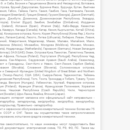
-Э. и Саба, Босния и Герцеговина (Bosnia and Herzegovina), Ботсвана,
Острова, Бруней Даруссалам, Буркина Фасо, Бурунди, Бутан, Вьетнам
мения, Габон, Гайана, Гаити, Гамия, Гамбия, Гана, Гватемала, Гвинея,
андия (Greenland), Греция (Greece), Грузия (Georgia), Дания (Denmark),
рси, Джибути, Доминика, Доминиканская Республика, Эквадор,
hiopia), Египет (Egypt), Замбия, Зимбабве (Zimbabwe), Иордания
Iceland), Испания (Spain), Италия (Italy), Кабо-Верде, Казахстан
 Камерун, Канада (Canada), Катар, Кения, Кыргызстан, Китай (China),
), Коморские острова, Конго, Корея (Республика) (Korea Rep.), Коста-
ос, Латвия (Latvia), Лесото, Литва (Lithuania), Либерия, Ливан, Ливия,
икий, Мавритания, Мадагаскар, Макао, Малави, Малайзия, Мали,
ексика (Mexico), Мозамбик, Молдова (Moldova), Монако, Монако,
eria), Нидерланды (Netherlands), Германия (Germany), Новая Зеландия
Norway), ОАЭ (UAE), Оман, Острова Кука, Пакистан, Палестина, Панама,
 Африка, Польша (Poland), Португалия (Portugal), Республика Чад,
амоа, Сан-Марино, Саудовская Аравия (Saudi Arabia), Свазиленд,
нт и Гренадины, Сент-Китс и Невис, Сент-Люсия, Сербия (Serbia),
овакия (Slovakia), Словения (Slovenia), Соломоновые острова,
 Северной Ирландии (United Kingdom of Great Britain and Northern
ор (Тимор-Лешти), США (USA), Сьерра-Леоне, Таджикистан, Тайвань
единенная Республика), Того, Тонга, Тринидад и Тобаго, Тувалу, Тунис
Уганда, Венгрия (Hungary), Узбекистан, Уругвай, Фарерские острова,
ия (Finland), Франция (France), Французская Полинезия, Хорватия
блика, Чешская Республика (Czech Republic), Чили, Черногория
ия (Sweden), Шри-Ланка, Ямайка, Япония (Japan).
 нашего интернет магазина или официальный сайт неправильно -
адпрібор, западприлад, західприбор, західпрібор, захидприбор,
ахидпрылад. Правильно - западприбор.
нт и сервисное обслуживание измерительной техники более чем 75
о СССР и СНГ. Также мы осуществляем такие метрологические
уирование, испытание средств измерительной техники.
тва самостоятельно, то наши инженеры могут предоставить Вам
й документации: электрическая схема, ТО, РЭ, ФО, ПС. Также мы