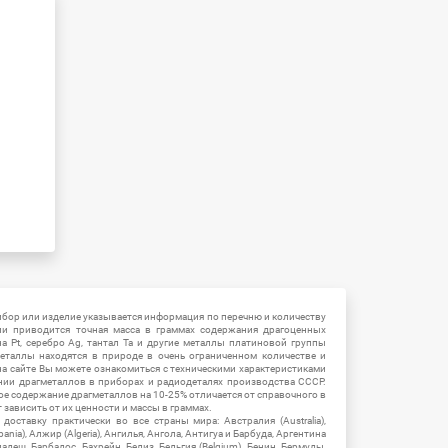
ибор или изделие указывается информация по перечню и количеству
ии приводится точная масса в граммах содержания драгоценных
на Pt, серебро Ag, тантал Ta и другие металлы платиновой группы
еталлы находятся в природе в очень ограниченном количестве и
на сайте Вы можете ознакомиться с техническими характеристиками
нии драгметаллов в приборах и радиодеталях производства СССР.
ое содержание драгметаллов на 10-25% отличается от справочного в
зависить от их ценности и массы в граммах.
ставку практически во все страны мира: Австралия (Australia),
ania), Алжир (Algeria), Ангилья, Ангола, Антигуа и Барбуда, Аргентина
гладеш, Барбадос, Бахрейн, Белиз, Бельгия (Belgium), Бенин, Бермуды,