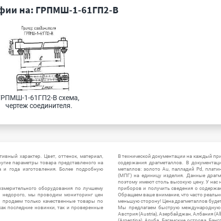
фии на: ГРПМШ-1-61ГП2-В
ГРПМШ-1-61ГП2-В схема, 
чертеж соединителя.
ивный характер. Цвет, оттенок, материал,
В технической документации на каждый пр
ругие параметры товара представленого на
содержания драгметаллов. В документац
а и года изготовления. Более подробную
металлов: золото Au, палладий Pd, плати
(МПГ) на единицу изделия. Данные драгм
поэтому имеют столь высокую цену. У нас 
измерительного оборудования по лучшему
приборов и получить сведения о содержа
ы недорого, мы проводим мониторинг цен
Обращаем ваше внимание, что часто реальн
ы продаем только качественные товары по
меньшую сторону! Цена драгметаллов будет 
ак последние новинки, так и проверенные
Мы предлагаем быструю международную до
Австрия (Austria), Азербайджан, Албания (Alb
(Argentina), Аруба, Багамские острова, Бан