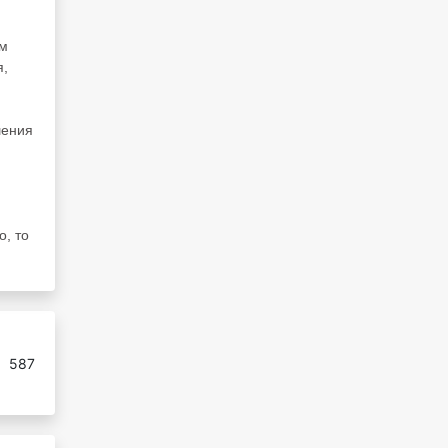
ям
я,
шения
о, то
:
587