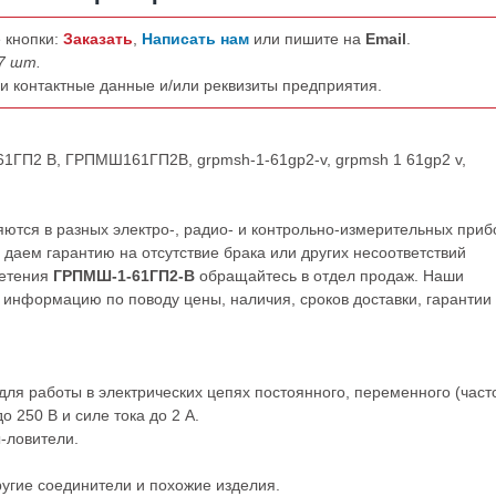
 кнопки:
Заказать
,
Написать нам
или пишите на
Email
.
7 шт.
ши контактные данные и/или реквизиты предприятия.
61ГП2 В, ГРПМШ161ГП2В, grpmsh-1-61gp2-v, grpmsh 1 61gp2 v,
ся в разных электро-, радио- и контрольно-измерительных приб
даем гарантию на отсутствие брака или других несоответствий
ретения
ГРПМШ-1-61ГП2-В
обращайтесь в отдел продаж. Наши
нформацию по поводу цены, наличия, сроков доставки, гарантии
 работы в электрических цепях постоянного, переменного (част
 250 В и силе тока до 2 А.
-ловители.
ругие
соединители
и
похожие
изделия.