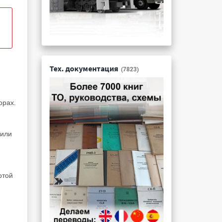
Тех. документация
(7823)
орах.
 или
отой