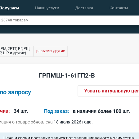
Покупаем
Наши услуги
Доставка
Контакты
РМ, 2РТТ, РГ, РШ,
разъемы другие
, ШР и другие)
ГРПМШ-1-61ГП2-В
Узнать актуальную це
по запросу
чии:
34 шт.
Под заказ:
в наличии более 100 шт.
ация о товаре обновлена
18 июля 2026 года.
Цена и сроки поставки зависят от запрашиваемого количества.