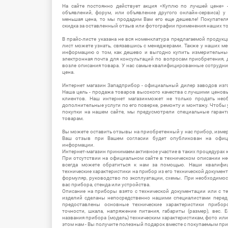
На сайте постоянно действует акция «Куплю по лучшей цене» -
объявлений, форум, или объявление другого онлайн-сервиса) у 
меньшая цена, то мы продадим Вам его еще дешевле! Покупател
скидка за оставленный отзыв или фотографии применения наших т
В прайс-листе указана не вся номенклатура предлагаемой продукц
лист можете узнать, связавшись с менеджерами. Также у наших 
информацию о том, как дешево и выгодно купить измерительны
электронная почта для консультаций по вопросам приобретения,
возле описания товара. У нас самые квалифицированные сотрудни
цена.
Интернет магазин Западприбор - официальный дилер заводов изг
Наша цель - продажа товаров высокого качества с лучшими цено
клиентов. Наш интернет магазинможет не только продать не
дополнительные услуги по его поверке, ремонту и монтажу. Чтобы 
покупки на нашем сайте, мы предусмотрели специальные гара
товарам.
Вы можете оставить отзывы на приобретенный у нас прибор, измер
Ваш отзыв при Вашем согласии будет опубликован на офици
информации.
Интернет-магазин принимаем активное участие в таких процедурах к
При отсутствии на официальном сайте в техническом описании 
всегда можете обратиться к нам за помощью. Наши квалифи
технические характеристики на прибор из его технической документ
формуляр, руководство по эксплуатации, схемы. При необходимо
вас прибора, стенда или устройства.
Описание на приборы взято с технической документации или с т
изделий сделаны непосредственно нашими специалистами перед 
предоставлены основные технические характеристики приборо
точности, шкала, напряжение питания, габариты (размер), вес.
названия прибора (модель) техническим характеристикам, фото ил
этом нам - Вы получите полезный подарок вместе с покупаемым пр