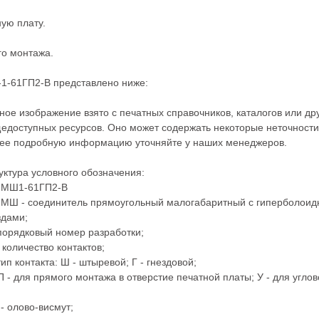
ную плату.
го монтажа.
1-61ГП2-В представлено ниже:
ное изображение взято с печатных справочников, каталогов или др
едоступных ресурсов. Оно может содержать некоторые неточности
ее подробную информацию уточняйте у наших менеджеров.
уктура условного обозначения:
МШ1-61ГП2-В
МШ - соединитель прямоугольный малогабаритный с гиперболои
здами;
 порядковый номер разработки;
- количество контактов;
 тип контакта: Ш - штыревой; Г - гнездовой;
П - для прямого монтажа в отверстие печатной платы; У - для углов
 - олово-висмут;