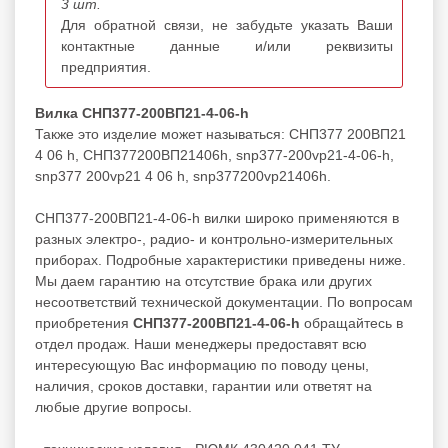
3 шт.
Для обратной связи, не забудьте указать Ваши
контактные данные и/или реквизиты
предприятия.
Вилка СНП377-200ВП21-4-06-h
Также это изделие может называться: СНП377 200ВП21
4 06 h, СНП377200ВП21406h, snp377-200vp21-4-06-h,
snp377 200vp21 4 06 h, snp377200vp21406h.
СНП377-200ВП21-4-06-h вилки широко применяются в
разных электро-, радио- и контрольно-измерительных
приборах. Подробные характеристики приведены ниже.
Мы даем гарантию на отсутствие брака или других
несоответствий технической документации. По вопросам
приобретения
СНП377-200ВП21-4-06-h
обращайтесь в
отдел продаж. Наши менеджеры предоставят всю
интересующую Вас информацию по поводу цены,
наличия, сроков доставки, гарантии или ответят на
любые другие вопросы.