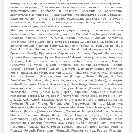
находятся в природе в очень ограниченном количестве и поэтому имеют
столь высокую цену. У нас на сайте Вы можете ознакомиться с техническими
характеристиками приборов и получить сведения о содержании
драгметаллов в приборах и радиодеталях производства СССР. Обращаем
ваше внимание, что часто реальное содержание драгметаллов на 10-25%
отличается от справочного в меньшую сторону! Цена драгметаллов будет
зависить от их ценности и массы в граммах.
Мы предлагаем быструю международную доставку практически во все
страны мира: Австралия (Australia), Австрия (Austria), Азербайджан, Албания
(Albania), Алжир (Algeria), Ангилья, Ангола, Антигуа и Барбуда, Аргентина
(Argentina), Аруба, Багамские острова, Бангладеш, Барбадос, Бахрейн, Белиз,
Бельгия (Belgium), Бенин, Бермуды, Болгария (Bulgaria), Боливия, Бонайре,
Синт-Э. и Саба, Босния и Герцеговина (Bosnia and Herzegovina), Ботсвана,
Бразилия (Brazil), Британские Виргинские Острова, Бруней Даруссалам,
Буркина Фасо, Бурунди, Бутан, Вьетнам (Vietnam), Вануату, Ватикан, Венесуэла,
Армения, Габон, Гайана, Гаити, Гамия, Гамбия, Гана, Гватемала, Гвинея,
Гибралтар, Гондурас, Гонконг, Гренада, Гренландия (Greenland), Греция
(Greece), Грузия (Georgia), Дания (Denmark), Демократическая Республика
Конго, Джерси, Джибути, Доминика, Доминиканская Республика, Эквадор,
Эсватин, Эстония (Estonia), Эфиопия (Ethiopia), Египет (Egypt), Замбия,
Зимбабве (Zimbabwe), Иордания Индонезия, Ирландия (Ireland), Исландия
(Iceland), Испания (Spain), Италия (Italy), Кабо-Верде, Казахстан (Kazakhstan),
Каймановы острова, Камбоджа, Камерун, Канада (Canada), Катар, Кения,
Кыргызстан, Китай (China), Кипр (Cyprus), Кирибати, Колумбия (Colombia),
Коморские острова, Конго, Корея (Республика) (Korea Rep.), Коста-Рика, Кот-
д'Ивуар, Куба, Кувейт, Кюрасао, Лаос, Латвия (Latvia), Лесото, Литва (Lithuania),
Либерия, Ливан, Ливия, Лихтенштейн, Люксембург, Мьянма, Маврикий,
Мавритания, Мадагаскар, Макао, Малави, Малайзия, Мали, Мальдивы, Мальта,
Марокко (Morocco), Мексика (Mexico), Мозамбик, Молдова (Moldova), Монако,
Монако, Намибия, Науру, Непал, Нигер, Нигерия (Nigeria), Нидерланды
(Netherlands), Германия (Germany), Новая Зеландия (New Zealand), Новая
Каледония, Норвегия (Norway), ОАЭ (UAE), Оман, Острова Кука, Пакистан,
Палестина, Панама, Папуа Новая Гвинея, Парагвай, Перу, Южная Африка,
Польша (Poland), Португалия (Portugal), Республика Чад, Руанда, Румыния