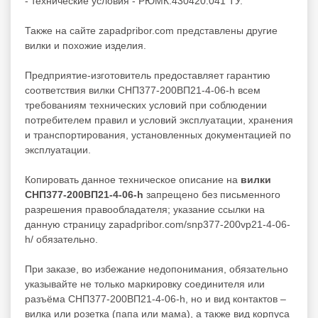
- технические условия - РЮМК.430420.041 ТУ.
Также на сайте zapadpribor.com представлены другие
вилки
и похожие изделия.
Предприятие-изготовитель предоставляет гарантию
соответствия вилки СНП377-200ВП21-4-06-h всем
требованиям технических условий при соблюдении
потребителем правил и условий эксплуатации, хранения
и транспортирования, установленных документацией по
эксплуатации.
Копировать данное техническое описание на
вилки
СНП377-200ВП21-4-06-h
запрещено без письменного
разрешения правообладателя; указание ссылки на
данную страницу zapadpribor.com/snp377-200vp21-4-06-
h/ обязательно.
При заказе, во избежание недопонимания, обязательно
указывайте не только маркировку соединителя или
разъёма СНП377-200ВП21-4-06-h, но и вид контактов –
вилка или розетка (папа или мама), а также вид корпуса