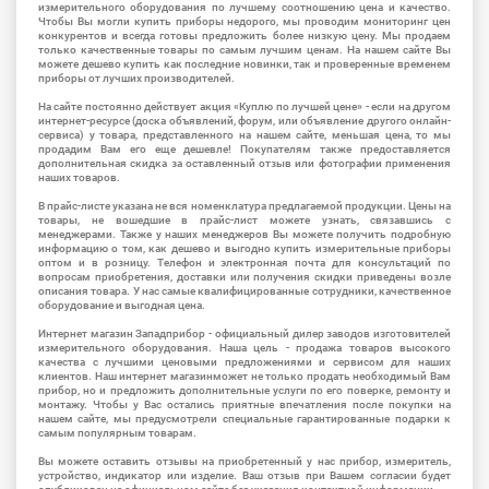
измерительного оборудования по лучшему соотношению цена и качество.
Чтобы Вы могли купить приборы недорого, мы проводим мониторинг цен
конкурентов и всегда готовы предложить более низкую цену. Мы продаем
только качественные товары по самым лучшим ценам. На нашем сайте Вы
можете дешево купить как последние новинки, так и проверенные временем
приборы от лучших производителей.
На сайте постоянно действует акция «Куплю по лучшей цене» - если на другом
интернет-ресурсе (доска объявлений, форум, или объявление другого онлайн-
сервиса) у товара, представленного на нашем сайте, меньшая цена, то мы
продадим Вам его еще дешевле! Покупателям также предоставляется
дополнительная скидка за оставленный отзыв или фотографии применения
наших товаров.
В прайс-листе указана не вся номенклатура предлагаемой продукции. Цены на
товары, не вошедшие в прайс-лист можете узнать, связавшись с
менеджерами. Также у наших менеджеров Вы можете получить подробную
информацию о том, как дешево и выгодно купить измерительные приборы
оптом и в розницу. Телефон и электронная почта для консультаций по
вопросам приобретения, доставки или получения скидки приведены возле
описания товара. У нас самые квалифицированные сотрудники, качественное
оборудование и выгодная цена.
Интернет магазин Западприбор - официальный дилер заводов изготовителей
измерительного оборудования. Наша цель - продажа товаров высокого
качества с лучшими ценовыми предложениями и сервисом для наших
клиентов. Наш интернет магазинможет не только продать необходимый Вам
прибор, но и предложить дополнительные услуги по его поверке, ремонту и
монтажу. Чтобы у Вас остались приятные впечатления после покупки на
нашем сайте, мы предусмотрели специальные гарантированные подарки к
самым популярным товарам.
Вы можете оставить отзывы на приобретенный у нас прибор, измеритель,
устройство, индикатор или изделие. Ваш отзыв при Вашем согласии будет