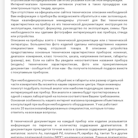
опубликован на официальном сайте без указания контактной информации.
Интернет-магазин принимаем активное участие в таких процедурах как
электронные торги, тендер, аукцион.
При отсутствии на официальном сайте в техническом описании необходимой
Вам информации о приборе Вы всегда можете обратиться к нам за помощью.
Наши квалифицированные менеджеры уточнят для Вас технические
характеристики на прибор из его технической документации: инструкция по
эксплуатации, паспорт, формуляр, руководство по эксплуатации, схемы. При
необходимости мы сделаем фотографии интересующего вас прибора, стенда
или устройства.
Описание на приборы взято с технической документации или с технической
литературы. Большинство фото изделий сделаны непосредственно нашими
специалистами перед отгрузкой товара. В описании устройства
предоставлены основные технические характеристики приборов: номинал,
диапазон измерения, класс точности, шкала, напряжение питания, габариты
(размер), вес. Если на сайте Вы увидели несоответствие названия прибора
(модель) техническим характеристикам, фото или прикрепленным
документам - сообщите об этом нам - Вы получите полезный подарок вместе
с покупаемым прибором.
При необходимости, уточнить общий вес и габариты или размер отдельной
части измерителя Вы можете в нашем сервисном центре. Наши инженеры
помогут подобрать полный аналог или наиболее подходящую замену на
интересующий вас прибор. Все аналоги и замена будут протестированы в
одной с наших лабораторий на полное соответствие Вашим требованиям.
Основная особенность нашего интернет магазина проведение объективных
консультаций при выборе необходимого оборудования. У нас работают
около 20 высококвалифицированных специалистов, которые готовы
ответить на все ваши вопросы.
В технической документации на каждый прибор или изделие указывается
информация по перечню и количеству содержания драгметаллов. В
документации приводится точная масса в граммах содержания драгоценных
металлов: золото Au, палладий Pd, платина Pt, серебро Ag, тантал Ta и другие
металлы платиновой группы (МПГ) на единицу изделия. Данные драгметаллы