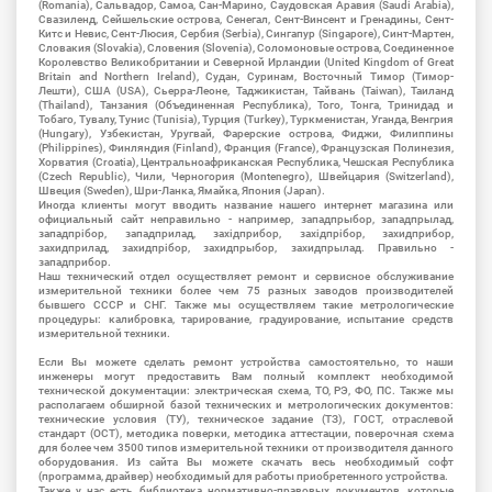
(Romania), Сальвадор, Самоа, Сан-Марино, Саудовская Аравия (Saudi Arabia),
Свазиленд, Сейшельские острова, Сенегал, Сент-Винсент и Гренадины, Сент-
Китс и Невис, Сент-Люсия, Сербия (Serbia), Сингапур (Singapore), Синт-Мартен,
Словакия (Slovakia), Словения (Slovenia), Соломоновые острова, Соединенное
Королевство Великобритании и Северной Ирландии (United Kingdom of Great
Britain and Northern Ireland), Судан, Суринам, Восточный Тимор (Тимор-
Лешти), США (USA), Сьерра-Леоне, Таджикистан, Тайвань (Taiwan), Таиланд
(Thailand), Танзания (Объединенная Республика), Того, Тонга, Тринидад и
Тобаго, Тувалу, Тунис (Tunisia), Турция (Turkey), Туркменистан, Уганда, Венгрия
(Hungary), Узбекистан, Уругвай, Фарерские острова, Фиджи, Филиппины
(Philippines), Финляндия (Finland), Франция (France), Французская Полинезия,
Хорватия (Croatia), Центральноафриканская Республика, Чешская Республика
(Czech Republic), Чили, Черногория (Montenegro), Швейцария (Switzerland),
Швеция (Sweden), Шри-Ланка, Ямайка, Япония (Japan).
Иногда клиенты могут вводить название нашего интернет магазина или
официальный сайт неправильно - например, западпрыбор, западпрылад,
западпрібор, западприлад, західприбор, західпрібор, захидприбор,
захидприлад, захидпрібор, захидпрыбор, захидпрылад. Правильно -
западприбор.
Наш технический отдел осуществляет ремонт и сервисное обслуживание
измерительной техники более чем 75 разных заводов производителей
бывшего СССР и СНГ. Также мы осуществляем такие метрологические
процедуры: калибровка, тарирование, градуирование, испытание средств
измерительной техники.
Если Вы можете сделать ремонт устройства самостоятельно, то наши
инженеры могут предоставить Вам полный комплект необходимой
технической документации: электрическая схема, ТО, РЭ, ФО, ПС. Также мы
располагаем обширной базой технических и метрологических документов:
технические условия (ТУ), техническое задание (ТЗ), ГОСТ, отраслевой
стандарт (ОСТ), методика поверки, методика аттестации, поверочная схема
для более чем 3500 типов измерительной техники от производителя данного
оборудования. Из сайта Вы можете скачать весь необходимый софт
(программа, драйвер) необходимый для работы приобретенного устройства.
Также у нас есть библиотека нормативно-правовых документов, которые