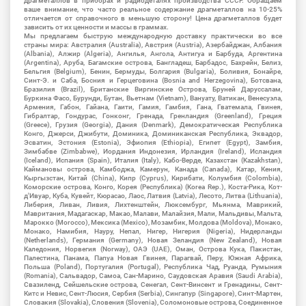
драгметаллов в приборах и радиодеталях производства СССР. Обращаем
ваше внимание, что часто реальное содержание драгметаллов на 10-25%
отличается от справочного в меньшую сторону! Цена драгметаллов будет
зависить от их ценности и массы в граммах.
Мы предлагаем быструю международную доставку практически во все
страны мира: Австралия (Australia), Австрия (Austria), Азербайджан, Албания
(Albania), Алжир (Algeria), Ангилья, Ангола, Антигуа и Барбуда, Аргентина
(Argentina), Аруба, Багамские острова, Бангладеш, Барбадос, Бахрейн, Белиз,
Бельгия (Belgium), Бенин, Бермуды, Болгария (Bulgaria), Боливия, Бонайре,
Синт-Э. и Саба, Босния и Герцеговина (Bosnia and Herzegovina), Ботсвана,
Бразилия (Brazil), Британские Виргинские Острова, Бруней Даруссалам,
Буркина Фасо, Бурунди, Бутан, Вьетнам (Vietnam), Вануату, Ватикан, Венесуэла,
Армения, Габон, Гайана, Гаити, Гамия, Гамбия, Гана, Гватемала, Гвинея,
Гибралтар, Гондурас, Гонконг, Гренада, Гренландия (Greenland), Греция
(Greece), Грузия (Georgia), Дания (Denmark), Демократическая Республика
Конго, Джерси, Джибути, Доминика, Доминиканская Республика, Эквадор,
Эсватин, Эстония (Estonia), Эфиопия (Ethiopia), Египет (Egypt), Замбия,
Зимбабве (Zimbabwe), Иордания Индонезия, Ирландия (Ireland), Исландия
(Iceland), Испания (Spain), Италия (Italy), Кабо-Верде, Казахстан (Kazakhstan),
Каймановы острова, Камбоджа, Камерун, Канада (Canada), Катар, Кения,
Кыргызстан, Китай (China), Кипр (Cyprus), Кирибати, Колумбия (Colombia),
Коморские острова, Конго, Корея (Республика) (Korea Rep.), Коста-Рика, Кот-
д'Ивуар, Куба, Кувейт, Кюрасао, Лаос, Латвия (Latvia), Лесото, Литва (Lithuania),
Либерия, Ливан, Ливия, Лихтенштейн, Люксембург, Мьянма, Маврикий,
Мавритания, Мадагаскар, Макао, Малави, Малайзия, Мали, Мальдивы, Мальта,
Марокко (Morocco), Мексика (Mexico), Мозамбик, Молдова (Moldova), Монако,
Монако, Намибия, Науру, Непал, Нигер, Нигерия (Nigeria), Нидерланды
(Netherlands), Германия (Germany), Новая Зеландия (New Zealand), Новая
Каледония, Норвегия (Norway), ОАЭ (UAE), Оман, Острова Кука, Пакистан,
Палестина, Панама, Папуа Новая Гвинея, Парагвай, Перу, Южная Африка,
Польша (Poland), Португалия (Portugal), Республика Чад, Руанда, Румыния
(Romania), Сальвадор, Самоа, Сан-Марино, Саудовская Аравия (Saudi Arabia),
Свазиленд, Сейшельские острова, Сенегал, Сент-Винсент и Гренадины, Сент-
Китс и Невис, Сент-Люсия, Сербия (Serbia), Сингапур (Singapore), Синт-Мартен,
Словакия (Slovakia), Словения (Slovenia), Соломоновые острова, Соединенное