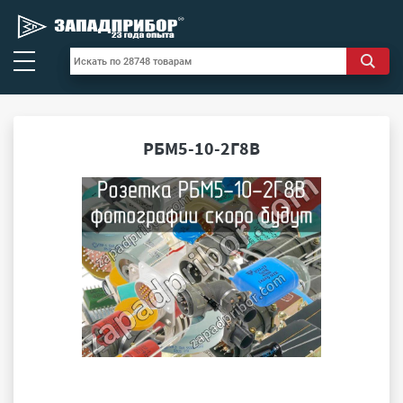
РБМ5-10-2Г8В