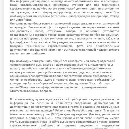
Вам информации о приборе Вы всегда можете обратиться к нам за помощью.
Наши квалифицированные менеджеры уточнят для Вас технические
характеристики на прибор из его технической документации: инструкция по
эксплуатации, паспорт, формуляр, руководство по эксплуатации, схемы. При
необходимости мы сделаем фотографии интересующего вас прибора, стенда
или устройства.
Описание на приборы взято с технической документации или с технической
литературы. Большинство фото изделий сделаны непосредственно нашими
специалистами перед отгрузкой товара. В описании устройства
предоставлены основные технические характеристики приборов: номинал,
диапазон измерения, класс точности, шкала, напряжение питания, габариты
(размер), вес. Если на сайте Вы увидели несоответствие названия прибора
(модель) техническим характеристикам, фото или прикрепленным
документам - сообщите об этом нам - Вы получите полезный подарок вместе
с покупаемым прибором.
При необходимости, уточнить общий вес и габариты или размер отдельной
части измерителя Вы можете в нашем сервисном центре. Наши инженеры
помогут подобрать полный аналог или наиболее подходящую замену на
интересующий вас прибор. Все аналоги и замена будут протестированы в
одной с наших лабораторий на полное соответствие Вашим требованиям.
Основная особенность нашего интернет магазина проведение объективных
консультаций при выборе необходимого оборудования. У нас работают
около 20 высококвалифицированных специалистов, которые готовы
ответить на все ваши вопросы.
В технической документации на каждый прибор или изделие указывается
информация по перечню и количеству содержания драгметаллов. В
документации приводится точная масса в граммах содержания драгоценных
металлов: золото Au, палладий Pd, платина Pt, серебро Ag, тантал Ta и другие
металлы платиновой группы (МПГ) на единицу изделия. Данные драгметаллы
находятся в природе в очень ограниченном количестве и поэтому имеют
столь высокую цену. У нас на сайте Вы можете ознакомиться с техническими
характеристиками приборов и получить сведения о содержании