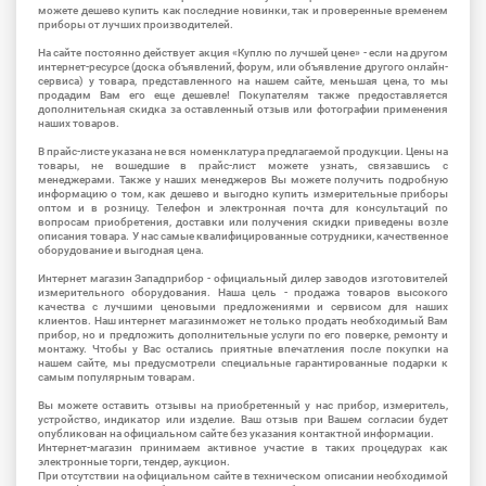
можете дешево купить как последние новинки, так и проверенные временем
приборы от лучших производителей.
На сайте постоянно действует акция «Куплю по лучшей цене» - если на другом
интернет-ресурсе (доска объявлений, форум, или объявление другого онлайн-
сервиса) у товара, представленного на нашем сайте, меньшая цена, то мы
продадим Вам его еще дешевле! Покупателям также предоставляется
дополнительная скидка за оставленный отзыв или фотографии применения
наших товаров.
В прайс-листе указана не вся номенклатура предлагаемой продукции. Цены на
товары, не вошедшие в прайс-лист можете узнать, связавшись с
менеджерами. Также у наших менеджеров Вы можете получить подробную
информацию о том, как дешево и выгодно купить измерительные приборы
оптом и в розницу. Телефон и электронная почта для консультаций по
вопросам приобретения, доставки или получения скидки приведены возле
описания товара. У нас самые квалифицированные сотрудники, качественное
оборудование и выгодная цена.
Интернет магазин Западприбор - официальный дилер заводов изготовителей
измерительного оборудования. Наша цель - продажа товаров высокого
качества с лучшими ценовыми предложениями и сервисом для наших
клиентов. Наш интернет магазинможет не только продать необходимый Вам
прибор, но и предложить дополнительные услуги по его поверке, ремонту и
монтажу. Чтобы у Вас остались приятные впечатления после покупки на
нашем сайте, мы предусмотрели специальные гарантированные подарки к
самым популярным товарам.
Вы можете оставить отзывы на приобретенный у нас прибор, измеритель,
устройство, индикатор или изделие. Ваш отзыв при Вашем согласии будет
опубликован на официальном сайте без указания контактной информации.
Интернет-магазин принимаем активное участие в таких процедурах как
электронные торги, тендер, аукцион.
При отсутствии на официальном сайте в техническом описании необходимой