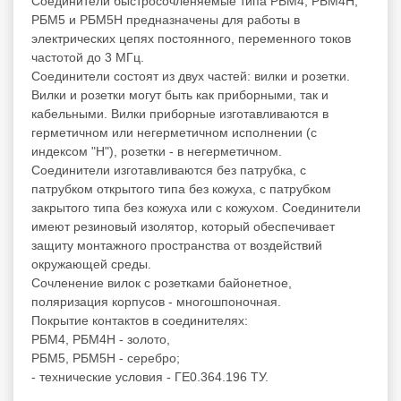
Соединители быстросочленяемые типа РБМ4, РБМ4Н,
РБМ5 и РБМ5Н предназначены для работы в
электрических цепях постоянного, переменного токов
частотой до 3 МГц.
Соединители состоят из двух частей: вилки и розетки.
Вилки и розетки могут быть как приборными, так и
кабельными. Вилки приборные изготавливаются в
герметичном или негерметичном исполнении (с
индексом "Н"), розетки - в негерметичном.
Соединители изготавливаются без патрубка, с
патрубком открытого типа без кожуха, с патрубком
закрытого типа без кожуха или с кожухом. Соединители
имеют резиновый изолятор, который обеспечивает
защиту монтажного пространства от воздействий
окружающей среды.
Сочленение вилок с розетками байонетное,
поляризация корпусов - многошпоночная.
Покрытие контактов в соединителях:
РБМ4, РБМ4Н - золото,
РБМ5, РБМ5Н - серебро;
- технические условия - ГЕ0.364.196 ТУ.