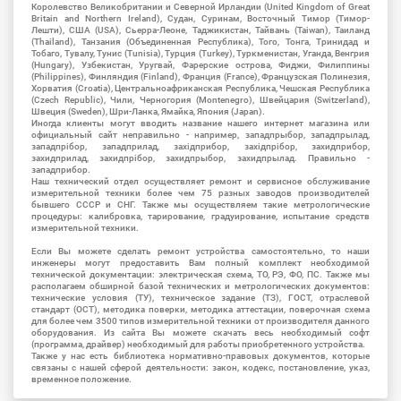
Королевство Великобритании и Северной Ирландии (United Kingdom of Great
Britain and Northern Ireland), Судан, Суринам, Восточный Тимор (Тимор-
Лешти), США (USA), Сьерра-Леоне, Таджикистан, Тайвань (Taiwan), Таиланд
(Thailand), Танзания (Объединенная Республика), Того, Тонга, Тринидад и
Тобаго, Тувалу, Тунис (Tunisia), Турция (Turkey), Туркменистан, Уганда, Венгрия
(Hungary), Узбекистан, Уругвай, Фарерские острова, Фиджи, Филиппины
(Philippines), Финляндия (Finland), Франция (France), Французская Полинезия,
Хорватия (Croatia), Центральноафриканская Республика, Чешская Республика
(Czech Republic), Чили, Черногория (Montenegro), Швейцария (Switzerland),
Швеция (Sweden), Шри-Ланка, Ямайка, Япония (Japan).
Иногда клиенты могут вводить название нашего интернет магазина или
официальный сайт неправильно - например, западпрыбор, западпрылад,
западпрібор, западприлад, західприбор, західпрібор, захидприбор,
захидприлад, захидпрібор, захидпрыбор, захидпрылад. Правильно -
западприбор.
Наш технический отдел осуществляет ремонт и сервисное обслуживание
измерительной техники более чем 75 разных заводов производителей
бывшего СССР и СНГ. Также мы осуществляем такие метрологические
процедуры: калибровка, тарирование, градуирование, испытание средств
измерительной техники.
Если Вы можете сделать ремонт устройства самостоятельно, то наши
инженеры могут предоставить Вам полный комплект необходимой
технической документации: электрическая схема, ТО, РЭ, ФО, ПС. Также мы
располагаем обширной базой технических и метрологических документов:
технические условия (ТУ), техническое задание (ТЗ), ГОСТ, отраслевой
стандарт (ОСТ), методика поверки, методика аттестации, поверочная схема
для более чем 3500 типов измерительной техники от производителя данного
оборудования. Из сайта Вы можете скачать весь необходимый софт
(программа, драйвер) необходимый для работы приобретенного устройства.
Также у нас есть библиотека нормативно-правовых документов, которые
связаны с нашей сферой деятельности: закон, кодекс, постановление, указ,
временное положение.