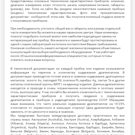
предоставлены основные технические характеристики приборов: номинал,
диапазон измерения, класс точности, шкала, напряжение питания, габариты
(размер), вес. Если на сайте Вы увидели несоответствие названия прибора
(модель) техническим характеристикам, фото или прикрепленным
документам - сообщите об этом нам - Вы получите полезный подарок вместе
с покупаемым прибором.
При необходимости, уточнить общий вес и габариты или размер отдельной
части измерителя Вы можете в нашем сервисном центре. Наши инженеры
помогут подобрать полный аналог или наиболее подходящую замену на
интересующий вас прибор. Все аналоги и замена будут протестированы в
одной с наших лабораторий на полное соответствие Вашим требованиям.
Основная особенность нашего интернет магазина проведение объективных
консультаций при выборе необходимого оборудования. У нас работают
около 20 высококвалифицированных специалистов, которые готовы
ответить на все ваши вопросы.
В технической документации на каждый прибор или изделие указывается
информация по перечню и количеству содержания драгметаллов. В
документации приводится точная масса в граммах содержания драгоценных
металлов: золото Au, палладий Pd, платина Pt, серебро Ag, тантал Ta и другие
металлы платиновой группы (МПГ) на единицу изделия. Данные драгметаллы
находятся в природе в очень ограниченном количестве и поэтому имеют
столь высокую цену. У нас на сайте Вы можете ознакомиться с техническими
характеристиками приборов и получить сведения о содержании
драгметаллов в приборах и радиодеталях производства СССР. Обращаем
ваше внимание, что часто реальное содержание драгметаллов на 10-25%
отличается от справочного в меньшую сторону! Цена драгметаллов будет
зависить от их ценности и массы в граммах.
Мы предлагаем быструю международную доставку практически во все
страны мира: Австралия (Australia), Австрия (Austria), Азербайджан, Албания
(Albania), Алжир (Algeria), Ангилья, Ангола, Антигуа и Барбуда, Аргентина
(Argentina), Аруба, Багамские острова, Бангладеш, Барбадос, Бахрейн, Белиз,
Бельгия (Belgium), Бенин, Бермуды, Болгария (Bulgaria), Боливия, Бонайре,