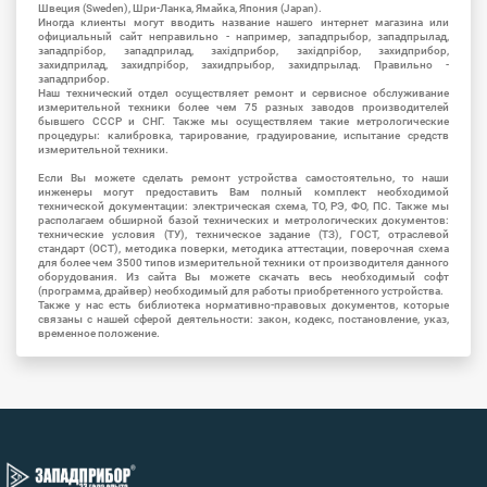
Швеция (Sweden), Шри-Ланка, Ямайка, Япония (Japan).
Иногда клиенты могут вводить название нашего интернет магазина или
официальный сайт неправильно - например, западпрыбор, западпрылад,
западпрібор, западприлад, західприбор, західпрібор, захидприбор,
захидприлад, захидпрібор, захидпрыбор, захидпрылад. Правильно -
западприбор.
Наш технический отдел осуществляет ремонт и сервисное обслуживание
измерительной техники более чем 75 разных заводов производителей
бывшего СССР и СНГ. Также мы осуществляем такие метрологические
процедуры: калибровка, тарирование, градуирование, испытание средств
измерительной техники.
Если Вы можете сделать ремонт устройства самостоятельно, то наши
инженеры могут предоставить Вам полный комплект необходимой
технической документации: электрическая схема, ТО, РЭ, ФО, ПС. Также мы
располагаем обширной базой технических и метрологических документов:
технические условия (ТУ), техническое задание (ТЗ), ГОСТ, отраслевой
стандарт (ОСТ), методика поверки, методика аттестации, поверочная схема
для более чем 3500 типов измерительной техники от производителя данного
оборудования. Из сайта Вы можете скачать весь необходимый софт
(программа, драйвер) необходимый для работы приобретенного устройства.
Также у нас есть библиотека нормативно-правовых документов, которые
связаны с нашей сферой деятельности: закон, кодекс, постановление, указ,
временное положение.