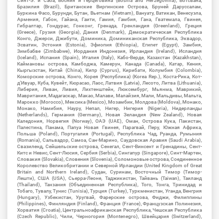
Синт-Э. и Саба, Босния и Герцеговина (Bosnia and Herzegovina), Ботсвана,
Бразилия (Brazil), Британские Виргинские Острова, Бруней Даруссалам,
Буркина Фасо, Бурунди, Бутан, Вьетнам (Vietnam), Вануату, Ватикан, Венесуэла,
Армения, Габон, Гайана, Гаити, Гамия, Гамбия, Гана, Гватемала, Гвинея,
Гибралтар, Гондурас, Гонконг, Гренада, Гренландия (Greenland), Греция
(Greece), Грузия (Georgia), Дания (Denmark), Демократическая Республика
Конго, Джерси, Джибути, Доминика, Доминиканская Республика, Эквадор,
Эсватин, Эстония (Estonia), Эфиопия (Ethiopia), Египет (Egypt), Замбия,
Зимбабве (Zimbabwe), Иордания Индонезия, Ирландия (Ireland), Исландия
(Iceland), Испания (Spain), Италия (Italy), Кабо-Верде, Казахстан (Kazakhstan),
Каймановы острова, Камбоджа, Камерун, Канада (Canada), Катар, Кения,
Кыргызстан, Китай (China), Кипр (Cyprus), Кирибати, Колумбия (Colombia),
Коморские острова, Конго, Корея (Республика) (Korea Rep.), Коста-Рика, Кот-
д'Ивуар, Куба, Кувейт, Кюрасао, Лаос, Латвия (Latvia), Лесото, Литва (Lithuania),
Либерия, Ливан, Ливия, Лихтенштейн, Люксембург, Мьянма, Маврикий,
Мавритания, Мадагаскар, Макао, Малави, Малайзия, Мали, Мальдивы, Мальта,
Марокко (Morocco), Мексика (Mexico), Мозамбик, Молдова (Moldova), Монако,
Монако, Намибия, Науру, Непал, Нигер, Нигерия (Nigeria), Нидерланды
(Netherlands), Германия (Germany), Новая Зеландия (New Zealand), Новая
Каледония, Норвегия (Norway), ОАЭ (UAE), Оман, Острова Кука, Пакистан,
Палестина, Панама, Папуа Новая Гвинея, Парагвай, Перу, Южная Африка,
Польша (Poland), Португалия (Portugal), Республика Чад, Руанда, Румыния
(Romania), Сальвадор, Самоа, Сан-Марино, Саудовская Аравия (Saudi Arabia),
Свазиленд, Сейшельские острова, Сенегал, Сент-Винсент и Гренадины, Сент-
Китс и Невис, Сент-Люсия, Сербия (Serbia), Сингапур (Singapore), Синт-Мартен,
Словакия (Slovakia), Словения (Slovenia), Соломоновые острова, Соединенное
Королевство Великобритании и Северной Ирландии (United Kingdom of Great
Britain and Northern Ireland), Судан, Суринам, Восточный Тимор (Тимор-
Лешти), США (USA), Сьерра-Леоне, Таджикистан, Тайвань (Taiwan), Таиланд
(Thailand), Танзания (Объединенная Республика), Того, Тонга, Тринидад и
Тобаго, Тувалу, Тунис (Tunisia), Турция (Turkey), Туркменистан, Уганда, Венгрия
(Hungary), Узбекистан, Уругвай, Фарерские острова, Фиджи, Филиппины
(Philippines), Финляндия (Finland), Франция (France), Французская Полинезия,
Хорватия (Croatia), Центральноафриканская Республика, Чешская Республика
(Czech Republic), Чили, Черногория (Montenegro), Швейцария (Switzerland),