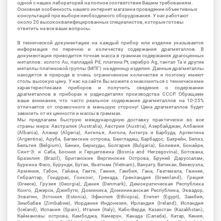
одной с наших лабораторий на полное соответствие Вашим требованиям.
Основная особенность нашего интернет магазина проведение объективных
консультаций при выборе необходимого оборудования. У нас работают
около 20 высококвалифицированных специалистов, которые готовы
ответить на все ваши вопросы.
В технической документации на каждый прибор или изделие указывается
информация по перечню и количеству содержания драгметаллов. В
документации приводится точная масса в граммах содержания драгоценных
металлов: золото Au, палладий Pd, платина Pt, серебро Ag, тантал Ta и другие
металлы платиновой группы (МПГ) на единицу изделия. Данные драгметаллы
находятся в природе в очень ограниченном количестве и поэтому имеют
столь высокую цену. У нас на сайте Вы можете ознакомиться с техническими
характеристиками приборов и получить сведения о содержании
драгметаллов в приборах и радиодеталях производства СССР. Обращаем
ваше внимание, что часто реальное содержание драгметаллов на 10-25%
отличается от справочного в меньшую сторону! Цена драгметаллов будет
зависить от их ценности и массы в граммах.
Мы предлагаем быструю международную доставку практически во все
страны мира: Австралия (Australia), Австрия (Austria), Азербайджан, Албания
(Albania), Алжир (Algeria), Ангилья, Ангола, Антигуа и Барбуда, Аргентина
(Argentina), Аруба, Багамские острова, Бангладеш, Барбадос, Бахрейн, Белиз,
Бельгия (Belgium), Бенин, Бермуды, Болгария (Bulgaria), Боливия, Бонайре,
Синт-Э. и Саба, Босния и Герцеговина (Bosnia and Herzegovina), Ботсвана,
Бразилия (Brazil), Британские Виргинские Острова, Бруней Даруссалам,
Буркина Фасо, Бурунди, Бутан, Вьетнам (Vietnam), Вануату, Ватикан, Венесуэла,
Армения, Габон, Гайана, Гаити, Гамия, Гамбия, Гана, Гватемала, Гвинея,
Гибралтар, Гондурас, Гонконг, Гренада, Гренландия (Greenland), Греция
(Greece), Грузия (Georgia), Дания (Denmark), Демократическая Республика
Конго, Джерси, Джибути, Доминика, Доминиканская Республика, Эквадор,
Эсватин, Эстония (Estonia), Эфиопия (Ethiopia), Египет (Egypt), Замбия,
Зимбабве (Zimbabwe), Иордания Индонезия, Ирландия (Ireland), Исландия
(Iceland), Испания (Spain), Италия (Italy), Кабо-Верде, Казахстан (Kazakhstan),
Каймановы острова, Камбоджа, Камерун, Канада (Canada), Катар, Кения,