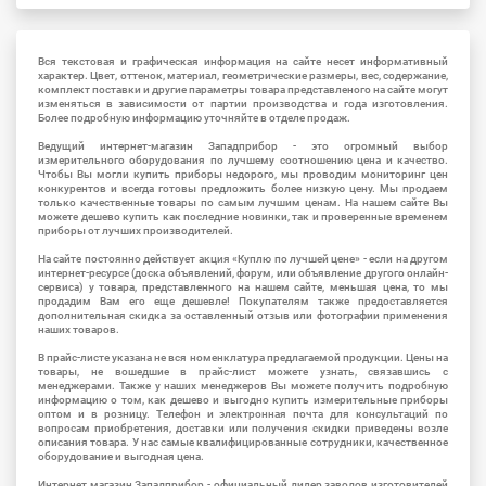
Вся текстовая и графическая информация на сайте несет информативный
характер. Цвет, оттенок, материал, геометрические размеры, вес, содержание,
комплект поставки и другие параметры товара представленого на сайте могут
изменяться в зависимости от партии производства и года изготовления.
Более подробную информацию уточняйте в отделе продаж.
Ведущий интернет-магазин Западприбор - это огромный выбор
измерительного оборудования по лучшему соотношению цена и качество.
Чтобы Вы могли купить приборы недорого, мы проводим мониторинг цен
конкурентов и всегда готовы предложить более низкую цену. Мы продаем
только качественные товары по самым лучшим ценам. На нашем сайте Вы
можете дешево купить как последние новинки, так и проверенные временем
приборы от лучших производителей.
На сайте постоянно действует акция «Куплю по лучшей цене» - если на другом
интернет-ресурсе (доска объявлений, форум, или объявление другого онлайн-
сервиса) у товара, представленного на нашем сайте, меньшая цена, то мы
продадим Вам его еще дешевле! Покупателям также предоставляется
дополнительная скидка за оставленный отзыв или фотографии применения
наших товаров.
В прайс-листе указана не вся номенклатура предлагаемой продукции. Цены на
товары, не вошедшие в прайс-лист можете узнать, связавшись с
менеджерами. Также у наших менеджеров Вы можете получить подробную
информацию о том, как дешево и выгодно купить измерительные приборы
оптом и в розницу. Телефон и электронная почта для консультаций по
вопросам приобретения, доставки или получения скидки приведены возле
описания товара. У нас самые квалифицированные сотрудники, качественное
оборудование и выгодная цена.
Интернет магазин Западприбор - официальный дилер заводов изготовителей