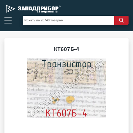
КТ607Б-4