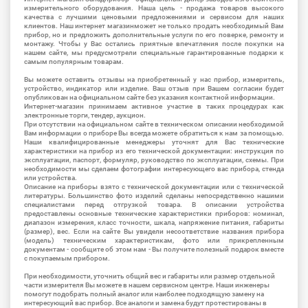
измерительного оборудования. Наша цель - продажа товаров высокого
качества с лучшими ценовыми предложениями и сервисом для наших
клиентов. Наш интернет магазинможет не только продать необходимый Вам
прибор, но и предложить дополнительные услуги по его поверке, ремонту и
монтажу. Чтобы у Вас остались приятные впечатления после покупки на
нашем сайте, мы предусмотрели специальные гарантированные подарки к
самым популярным товарам.
Вы можете оставить отзывы на приобретенный у нас прибор, измеритель,
устройство, индикатор или изделие. Ваш отзыв при Вашем согласии будет
опубликован на официальном сайте без указания контактной информации.
Интернет-магазин принимаем активное участие в таких процедурах как
электронные торги, тендер, аукцион.
При отсутствии на официальном сайте в техническом описании необходимой
Вам информации о приборе Вы всегда можете обратиться к нам за помощью.
Наши квалифицированные менеджеры уточнят для Вас технические
характеристики на прибор из его технической документации: инструкция по
эксплуатации, паспорт, формуляр, руководство по эксплуатации, схемы. При
необходимости мы сделаем фотографии интересующего вас прибора, стенда
или устройства.
Описание на приборы взято с технической документации или с технической
литературы. Большинство фото изделий сделаны непосредственно нашими
специалистами перед отгрузкой товара. В описании устройства
предоставлены основные технические характеристики приборов: номинал,
диапазон измерения, класс точности, шкала, напряжение питания, габариты
(размер), вес. Если на сайте Вы увидели несоответствие названия прибора
(модель) техническим характеристикам, фото или прикрепленным
документам - сообщите об этом нам - Вы получите полезный подарок вместе
с покупаемым прибором.
При необходимости, уточнить общий вес и габариты или размер отдельной
части измерителя Вы можете в нашем сервисном центре. Наши инженеры
помогут подобрать полный аналог или наиболее подходящую замену на
интересующий вас прибор. Все аналоги и замена будут протестированы в