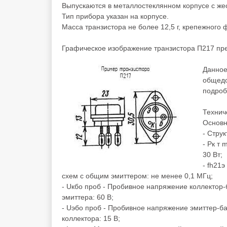
Выпускаются в металлостеклянном корпусе с же
Тип прибора указан на корпусе.
Масса транзистора не более 12,5 г, крепежного ф
Графическое изображение транзистора П217 пр
Данное
общедо
подроб
Технич
Основн
- Струк
- Рк т
30 Вт;
- fh21
схем с общим эмиттером: не менее 0,1 МГц;
- Uкбо проб - Пробивное напряжение коллектор-
эмиттера: 60 В;
- Uэбо проб - Пробивное напряжение эмиттер-ба
коллектора: 15 В;