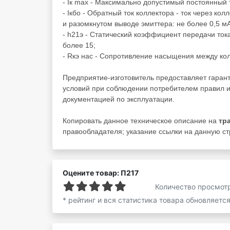
- Iк max - Максимально допустимый постоянный т
- Iкбо - Обратный ток коллектора - ток через к
и разомкнутом выводе эмиттера: не более 0,5 мА
- h21э - Статический коэффициент передачи ток
более 15;
- Rкэ нас - Сопротивление насыщения между кол
Предприятие-изготовитель предоставляет гаран
условий при соблюдении потребителем правил и
документацией по эксплуатации.
Копировать данное техническое описание на
тр
правообладателя; указание ссылки на данную ст
Оцените товар: П217
Количество просмот
* рейтинг и вся статистика товара обновляетс