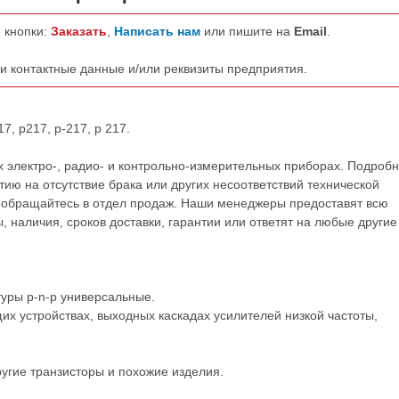
 кнопки:
Заказать
,
Написать нам
или пишите на
Email
.
ши контактные данные и/или реквизиты предприятия.
7, p217, p-217, p 217.
 электро-, радио- и контрольно-измерительных приборах. Подроб
ию на отсутствие брака или других несоответствий технической
обращайтесь в отдел продаж. Наши менеджеры предоставят всю
наличия, сроков доставки, гарантии или ответят на любые другие
уры p-n-p универсальные.
 устройствах, выходных каскадах усилителей низкой частоты,
ругие
транзисторы
и похожие изделия.