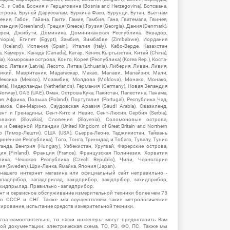
-Э. и Саба, Босния и Герцеговина (Bosnia and Herzegovina), Ботсвана,
Острова, Бруней Даруссалам, Буркина Фасо, Бурунди, Бутан, Вьетнам
мения, Габон, Гайана, Гаити, Гамия, Гамбия, Гана, Гватемала, Гвинея,
андия (Greenland), Греция (Greece), Грузия (Georgia), Дания (Denmark),
рси, Джибути, Доминика, Доминиканская Республика, Эквадор,
hiopia), Египет (Egypt), Замбия, Зимбабве (Zimbabwe), Иордания
Iceland), Испания (Spain), Италия (Italy), Кабо-Верде, Казахстан
 Камерун, Канада (Canada), Катар, Кения, Кыргызстан, Китай (China),
), Коморские острова, Конго, Корея (Республика) (Korea Rep.), Коста-
ос, Латвия (Latvia), Лесото, Литва (Lithuania), Либерия, Ливан, Ливия,
икий, Мавритания, Мадагаскар, Макао, Малави, Малайзия, Мали,
ексика (Mexico), Мозамбик, Молдова (Moldova), Монако, Монако,
eria), Нидерланды (Netherlands), Германия (Germany), Новая Зеландия
Norway), ОАЭ (UAE), Оман, Острова Кука, Пакистан, Палестина, Панама,
 Африка, Польша (Poland), Португалия (Portugal), Республика Чад,
амоа, Сан-Марино, Саудовская Аравия (Saudi Arabia), Свазиленд,
нт и Гренадины, Сент-Китс и Невис, Сент-Люсия, Сербия (Serbia),
овакия (Slovakia), Словения (Slovenia), Соломоновые острова,
 Северной Ирландии (United Kingdom of Great Britain and Northern
ор (Тимор-Лешти), США (USA), Сьерра-Леоне, Таджикистан, Тайвань
единенная Республика), Того, Тонга, Тринидад и Тобаго, Тувалу, Тунис
Уганда, Венгрия (Hungary), Узбекистан, Уругвай, Фарерские острова,
ия (Finland), Франция (France), Французская Полинезия, Хорватия
блика, Чешская Республика (Czech Republic), Чили, Черногория
ия (Sweden), Шри-Ланка, Ямайка, Япония (Japan).
 нашего интернет магазина или официальный сайт неправильно -
адпрібор, западприлад, західприбор, західпрібор, захидприбор,
ахидпрылад. Правильно - западприбор.
нт и сервисное обслуживание измерительной техники более чем 75
о СССР и СНГ. Также мы осуществляем такие метрологические
уирование, испытание средств измерительной техники.
тва самостоятельно, то наши инженеры могут предоставить Вам
й документации: электрическая схема, ТО, РЭ, ФО, ПС. Также мы