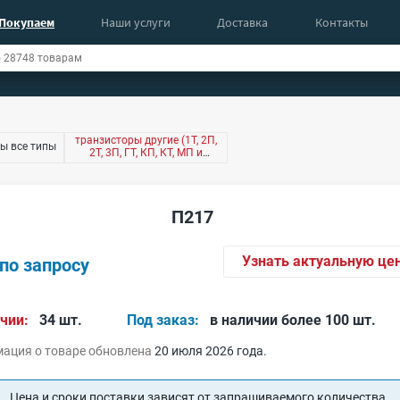
Покупаем
Наши услуги
Доставка
Контакты
транзисторы другие (1Т, 2П,
ы все типы
2Т, 3П, ГТ, КП, КТ, МП и
другие)
П217
Узнать актуальную це
по запросу
чии:
34 шт.
Под заказ:
в наличии более 100 шт.
ация о товаре обновлена
20 июля 2026 года.
Цена и сроки поставки зависят от запрашиваемого количества.