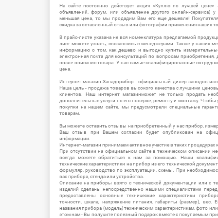
На сайте постоянно действует акция «Куплю по лучшей цене» -
объявлений, форум, или объявление другого онлайн-сервиса) у 
меньшая цена, то мы продадим Вам его еще дешевле! Покупател
скидка за оставленный отзыв или фотографии применения наших т
В прайс-листе указана не вся номенклатура предлагаемой продукц
лист можете узнать, связавшись с менеджерами. Также у наших 
информацию о том, как дешево и выгодно купить измерительны
электронная почта для консультаций по вопросам приобретения,
возле описания товара. У нас самые квалифицированные сотрудни
цена.
Интернет магазин Западприбор - официальный дилер заводов изг
Наша цель - продажа товаров высокого качества с лучшими цено
клиентов. Наш интернет магазинможет не только продать не
дополнительные услуги по его поверке, ремонту и монтажу. Чтобы 
покупки на нашем сайте, мы предусмотрели специальные гара
товарам.
Вы можете оставить отзывы на приобретенный у нас прибор, измер
Ваш отзыв при Вашем согласии будет опубликован на офици
информации.
Интернет-магазин принимаем активное участие в таких процедурах к
При отсутствии на официальном сайте в техническом описании 
всегда можете обратиться к нам за помощью. Наши квалифи
технические характеристики на прибор из его технической документ
формуляр, руководство по эксплуатации, схемы. При необходимо
вас прибора, стенда или устройства.
Описание на приборы взято с технической документации или с т
изделий сделаны непосредственно нашими специалистами перед 
предоставлены основные технические характеристики приборо
точности, шкала, напряжение питания, габариты (размер), вес.
названия прибора (модель) техническим характеристикам, фото ил
этом нам - Вы получите полезный подарок вместе с покупаемым пр