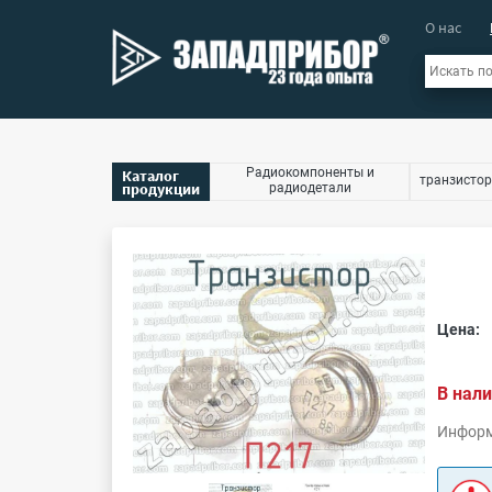
О нас
Радиокомпоненты и
Каталог
транзистор
продукции
радиодетали
Цена:
В нали
Информ