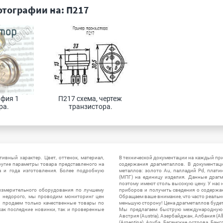
тографии на: П217
фия 1 
П217 схема, чертеж 
а. 
транзистора.
ивный характер. Цвет, оттенок, материал,
В технической документации на каждый пр
ругие параметры товара представленого на
содержания драгметаллов. В документац
а и года изготовления. Более подробную
металлов: золото Au, палладий Pd, плати
(МПГ) на единицу изделия. Данные драгм
поэтому имеют столь высокую цену. У нас 
измерительного оборудования по лучшему
приборов и получить сведения о содержа
ы недорого, мы проводим мониторинг цен
Обращаем ваше внимание, что часто реальн
ы продаем только качественные товары по
меньшую сторону! Цена драгметаллов будет 
ак последние новинки, так и проверенные
Мы предлагаем быструю международную до
Австрия (Austria), Азербайджан, Албания (Alb
(Argentina), Аруба, Багамские острова, Бан