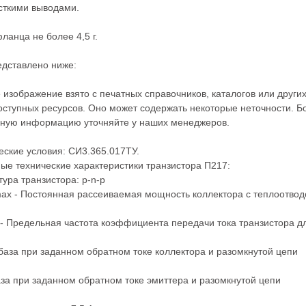
сткими выводами.
ланца не более 4,5 г.
едставлено ниже:
 изображение взято с печатных справочников, каталогов или други
ступных ресурсов. Оно может содержать некоторые неточности. Б
ную информацию уточняйте у наших менеджеров.
еские условия: СИ3.365.017ТУ.
ые технические характеристики транзистора П217:
тура транзистора: p-n-p
 max - Постоянная рассеиваемая мощность коллектора с теплоотвод
э - Предельная частота коэффициента передачи тока транзистора д
база при заданном обратном токе коллектора и разомкнутой цепи
за при заданном обратном токе эмиттера и разомкнутой цепи