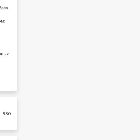
база
ом:
нных
:
580