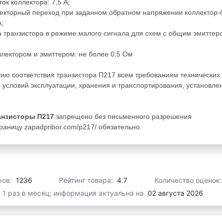
ок коллектора: 7,5 А;
оллекторный переход при заданном обратном напряжении коллектор-
;
а транзистора в режиме малого сигнала для схем с общим эмиттер
лектором и эмиттером: не более 0,5 Ом
тию соответствия транзистора П217 всем требованиям технических
 условий эксплуатации, хранения и транспортирования, установле
анзисторы П217
запрещено без письменного разрешения
раницу zapadpribor.com/p217/ обязательно.
ров:
1236
Рейтинг товара:
4.7
Количество оценок
я 1 раз в месяц; информация актуальна на
02 августа 2026