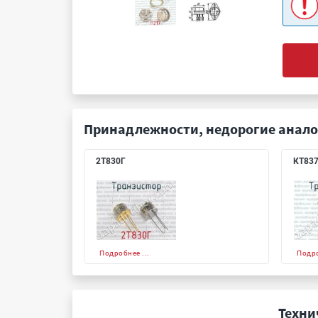
Принадлежности, недорогие анало
2Т830Г
КТ83
Подробнее ...
Подро
Техни