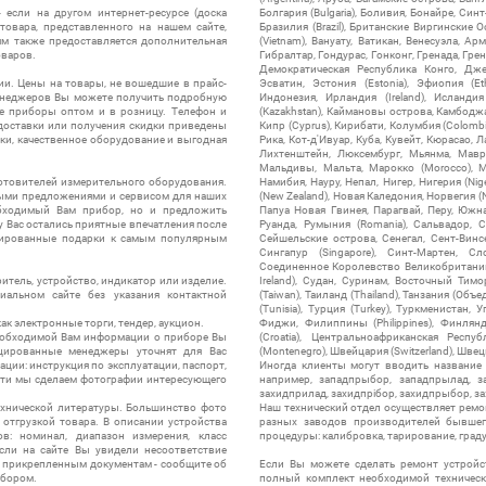
 если на другом интернет-ресурсе (доска
Болгария (Bulgaria), Боливия, Бонайре, Синт
товара, представленного на нашем сайте,
Бразилия (Brazil), Британские Виргинские 
ям также предоставляется дополнительная
(Vietnam), Вануату, Ватикан, Венесуэла, Ар
оваров.
Гибралтар, Гондурас, Гонконг, Гренада, Гренл
Демократическая Республика Конго, Дже
ии. Цены на товары, не вошедшие в прайс-
Эсватин, Эстония (Estonia), Эфиопия (Et
менеджеров Вы можете получить подробную
Индонезия, Ирландия (Ireland), Исландия (
е приборы оптом и в розницу. Телефон и
(Kazakhstan), Каймановы острова, Камбоджа,
 доставки или получения скидки приведены
Кипр (Cyprus), Кирибати, Колумбия (Colombia
ки, качественное оборудование и выгодная
Рика, Кот-д'Ивуар, Куба, Кувейт, Кюрасао, Ла
Лихтенштейн, Люксембург, Мьянма, Мавр
Мальдивы, Мальта, Марокко (Morocco), М
отовителей измерительного оборудования.
Намибия, Науру, Непал, Нигер, Нигерия (Nig
выми предложениями и сервисом для наших
(New Zealand), Новая Каледония, Норвегия (
обходимый Вам прибор, но и предложить
Папуа Новая Гвинея, Парагвай, Перу, Южная
у Вас остались приятные впечатления после
Руанда, Румыния (Romania), Сальвадор, С
нтированные подарки к самым популярным
Сейшельские острова, Сенегал, Сент-Винсе
Сингапур (Singapore), Синт-Мартен, Сл
Соединенное Королевство Великобритании и
итель, устройство, индикатор или изделие.
Ireland), Судан, Суринам, Восточный Тим
альном сайте без указания контактной
(Taiwan), Таиланд (Thailand), Танзания (Объ
(Tunisia), Турция (Turkey), Туркменистан, 
ак электронные торги, тендер, аукцион.
Фиджи, Филиппины (Philippines), Финлянд
необходимой Вам информации о приборе Вы
(Croatia), Центральноафриканская Респу
цированные менеджеры уточнят для Вас
(Montenegro), Швейцария (Switzerland), Швец
ации: инструкция по эксплуатации, паспорт,
Иногда клиенты могут вводить название
сти мы сделаем фотографии интересующего
например, западпрыбор, западпрылад, зап
захидприлад, захидпрібор, захидпрыбор, з
ехнической литературы. Большинство фото
Наш технический отдел осуществляет ремо
отгрузкой товара. В описании устройства
разных заводов производителей бывшег
в: номинал, диапазон измерения, класс
процедуры: калибровка, тарирование, град
 Если на сайте Вы увидели несоответствие
и прикрепленным документам - сообщите об
Если Вы можете сделать ремонт устройс
ибором.
полный комплект необходимой техническо