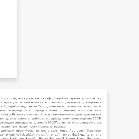
ибор или изделие указывается информация по перечню и количеству
ии приводится точная масса в граммах содержания драгоценных
на Pt, серебро Ag, тантал Ta и другие металлы платиновой группы
еталлы находятся в природе в очень ограниченном количестве и
на сайте Вы можете ознакомиться с техническими характеристиками
нии драгметаллов в приборах и радиодеталях производства СССР.
ое содержание драгметаллов на 10-25% отличается от справочного в
зависить от их ценности и массы в граммах.
ставку практически во все страны мира: Австралия (Australia),
ania), Алжир (Algeria), Ангилья, Ангола, Антигуа и Барбуда, Аргентина
гладеш, Барбадос, Бахрейн, Белиз, Бельгия (Belgium), Бенин, Бермуды,