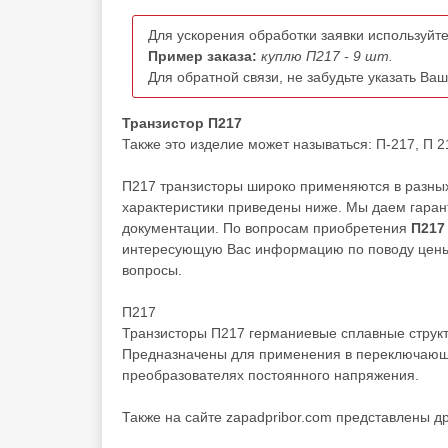
Для ускорения обработки заявки используйте
Пример заказа:
куплю П217 - 9 шт.
Для обратной связи, не забудьте указать Ва
Транзистор П217
Также это изделие может называться: П-217, П 21
П217 транзисторы широко применяются в разных
характеристики приведены ниже. Мы даем гарант
документации. По вопросам приобретения
П217
интересующую Вас информацию по поводу цены, 
вопросы.
П217
Транзисторы П217 германиевые сплавные структ
Предназначены для применения в переключающих
преобразователях постоянного напряжения.
Также на сайте zapadpribor.com представлены д