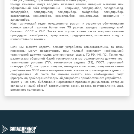
Швеция (Sweden), Шри-Ланка, Ямайка, Япония (Japan).
Иногда клиенты могут вводить название нашего интернет магазина или
официальный сайт неправильно - например, западпрыбор, западпрылад,
западпрібор, западприлад, західприбор, західпрібор, захидприбор,
захидприлад, захидпрібор, захидпрыбор, захидпрылад. Правильно -
западприбор.
Наш технический отдел осуществляет ремонт и сервисное обслуживание
измерительной техники более чем 75 разных заводов производителей
бывшего СССР и СНГ. Также мы осуществляем такие метрологические
процедуры: калибровка, тарирование, градуирование, испытание средств
измерительной техники.
Если Вы можете сделать ремонт устройства самостоятельно, то наши
инженеры могут предоставить Вам полный комплект необходимой
технической документации: электрическая схема, ТО, РЭ, ФО, ПС. Также мы
располагаем обширной базой технических и метрологических документов:
технические условия (ТУ), техническое задание (ТЗ), ГОСТ, отраслевой
стандарт (ОСТ), методика поверки, методика аттестации, поверочная схема
для более чем 3500 типов измерительной техники от производителя данного
оборудования. Из сайта Вы можете скачать весь необходимый софт
(программа, драйвер) необходимый для работы приобретенного устройства.
Также у нас есть библиотека нормативно-правовых документов, которые
связаны с нашей сферой деятельности: закон, кодекс, постановление, указ,
временное положение.