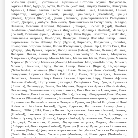
Бразилия (Brazil), Британские Виргинские Острова, Бруней Даруссалам,
Буркина Фасо, Бурунди, Бутан, Вьетнам (Vietnam), Вануату, Ватикан, Венесуэла,
Армения, Габон, Гайана, Гаити, Гамия, Гамбия, Гана, Гватемала, Гвинея,
Гибралтар, Гондурас, Гонконг, Гренада, Гренландия (Greenland), Греция
(Greece), Грузия (Georgia), Дания (Denmark), Демократическая Республика
Конго, Джерси, Джибути, Доминика, Доминиканская Республика, Эквадор,
Эсватин, Эстония (Estonia), Эфиопия (Ethiopia), Египет (Egypt), Замбия,
Зимбабве (Zimbabwe), Иордания Индонезия, Ирландия (Ireland), Исландия
(Iceland), Испания (Spain), Италия (Italy), Кабо-Верде, Казахстан (Kazakhstan),
Каймановы острова, Камбоджа, Камерун, Канада (Canada), Катар, Кения,
Кыргызстан, Китай (China), Кипр (Cyprus), Кирибати, Колумбия (Colombia),
Коморские острова, Конго, Корея (Республика) (Korea Rep.), Коста-Рика, Кот-
д'Ивуар, Куба, Кувейт, Кюрасао, Лаос, Латвия (Latvia), Лесото, Литва (Lithuania),
Либерия, Ливан, Ливия, Лихтенштейн, Люксембург, Мьянма, Маврикий,
Мавритания, Мадагаскар, Макао, Малави, Малайзия, Мали, Мальдивы, Мальта,
Марокко (Morocco), Мексика (Mexico), Мозамбик, Молдова (Moldova), Монако,
Монако, Намибия, Науру, Непал, Нигер, Нигерия (Nigeria), Нидерланды
(Netherlands), Германия (Germany), Новая Зеландия (New Zealand), Новая
Каледония, Норвегия (Norway), ОАЭ (UAE), Оман, Острова Кука, Пакистан,
Палестина, Панама, Папуа Новая Гвинея, Парагвай, Перу, Южная Африка,
Польша (Poland), Португалия (Portugal), Республика Чад, Руанда, Румыния
(Romania), Сальвадор, Самоа, Сан-Марино, Саудовская Аравия (Saudi Arabia),
Свазиленд, Сейшельские острова, Сенегал, Сент-Винсент и Гренадины, Сент-
Китс и Невис, Сент-Люсия, Сербия (Serbia), Сингапур (Singapore), Синт-Мартен,
Словакия (Slovakia), Словения (Slovenia), Соломоновые острова, Соединенное
Королевство Великобритании и Северной Ирландии (United Kingdom of Great
Britain and Northern Ireland), Судан, Суринам, Восточный Тимор (Тимор-
Лешти), США (USA), Сьерра-Леоне, Таджикистан, Тайвань (Taiwan), Таиланд
(Thailand), Танзания (Объединенная Республика), Того, Тонга, Тринидад и
Тобаго, Тувалу, Тунис (Tunisia), Турция (Turkey), Туркменистан, Уганда, Венгрия
(Hungary), Узбекистан, Уругвай, Фарерские острова, Фиджи, Филиппины
(Philippines), Финляндия (Finland), Франция (France), Французская Полинезия,
Хорватия (Croatia), Центральноафриканская Республика, Чешская Республика
(Czech Republic), Чили, Черногория (Montenegro), Швейцария (Switzerland),