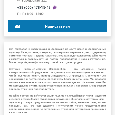
ул. Городоцкая, 222
+38 (050) 478-15-48
Пн-Пт 8:00 - 18:00
Написать нам
Вся текстовая и графическая информация на сайте несет информативный
характер. Цвет, оттенок, материал, геометрические размеры, вес, содержание,
комплект поставки и другие параметры товара представленого на сайте могут
изменяться в зависимости от партии производства и года изготовления.
Более подробную информацию уточняйте в отделе продаж.
Ведущий интернет-магазин Западприбор - это огромный выбор
измерительного оборудования по лучшему соотношению цена и качество.
Чтобы Вы могли купить приборы недорого, мы проводим мониторинг цен
конкурентов и всегда готовы предложить более низкую цену. Мы продаем
только качественные товары по самым лучшим ценам. На нашем сайте Вы
можете дешево купить как последние новинки, так и проверенные временем
приборы от лучших производителей.
На сайте постоянно действует акция «Куплю по лучшей цене» - если на другом
интернет-ресурсе (доска объявлений, форум, или объявление другого онлайн-
сервиса) у товара, представленного на нашем сайте, меньшая цена, то мы
продадим Вам его еще дешевле! Покупателям также предоставляется
дополнительная скидка за оставленный отзыв или фотографии применения
наших товаров.