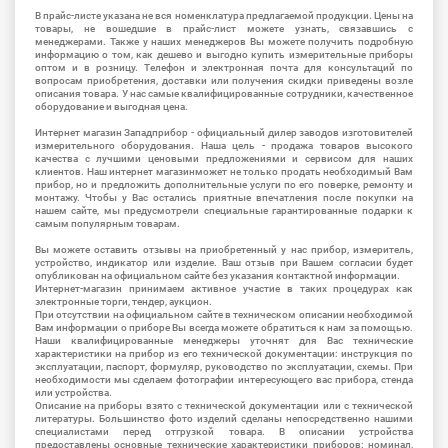
В прайс-листе указана не вся номенклатура предлагаемой продукции. Цены на
товары, не вошедшие в прайс-лист можете узнать, связавшись с
менеджерами. Также у наших менеджеров Вы можете получить подробную
информацию о том, как дешево и выгодно купить измерительные приборы
оптом и в розницу. Телефон и электронная почта для консультаций по
вопросам приобретения, доставки или получения скидки приведены возле
описания товара. У нас самые квалифицированные сотрудники, качественное
оборудование и выгодная цена.
Интернет магазин Западприбор - официальный дилер заводов изготовителей
измерительного оборудования. Наша цель - продажа товаров высокого
качества с лучшими ценовыми предложениями и сервисом для наших
клиентов. Наш интернет магазинможет не только продать необходимый Вам
прибор, но и предложить дополнительные услуги по его поверке, ремонту и
монтажу. Чтобы у Вас остались приятные впечатления после покупки на
нашем сайте, мы предусмотрели специальные гарантированные подарки к
самым популярным товарам.
Вы можете оставить отзывы на приобретенный у нас прибор, измеритель,
устройство, индикатор или изделие. Ваш отзыв при Вашем согласии будет
опубликован на официальном сайте без указания контактной информации.
Интернет-магазин принимаем активное участие в таких процедурах как
электронные торги, тендер, аукцион.
При отсутствии на официальном сайте в техническом описании необходимой
Вам информации о приборе Вы всегда можете обратиться к нам за помощью.
Наши квалифицированные менеджеры уточнят для Вас технические
характеристики на прибор из его технической документации: инструкция по
эксплуатации, паспорт, формуляр, руководство по эксплуатации, схемы. При
необходимости мы сделаем фотографии интересующего вас прибора, стенда
или устройства.
Описание на приборы взято с технической документации или с технической
литературы. Большинство фото изделий сделаны непосредственно нашими
специалистами перед отгрузкой товара. В описании устройства
предоставлены основные технические характеристики приборов: номинал,