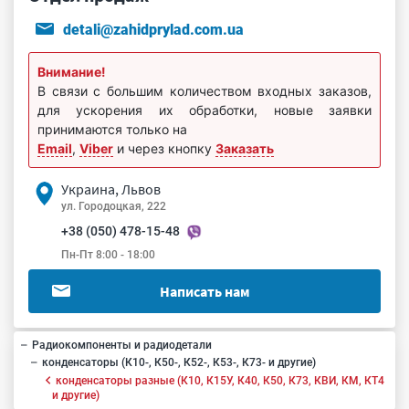
detali@zahidprylad.com.ua
Внимание!
В связи с большим количеством входных заказов,
для ускорения их обработки, новые заявки
принимаются только на
Email
,
Viber
и через кнопку
Заказать
Украина, Львов
ул. Городоцкая, 222
+38 (050) 478-15-48
Пн-Пт 8:00 - 18:00
Написать нам
Радиокомпоненты и радиодетали
конденсаторы (К10-, К50-, К52-, К53-, К73- и другие)
конденсаторы разные (К10, К15У, К40, К50, К73, КВИ, КМ, КТ4
и другие)