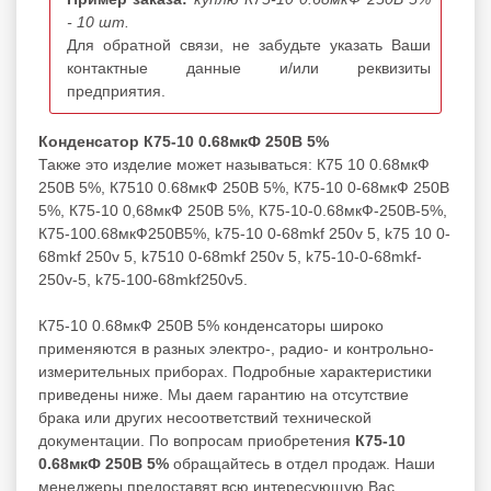
- 10 шт.
Для обратной связи, не забудьте указать Ваши
контактные данные и/или реквизиты
предприятия.
Конденсатор К75-10 0.68мкФ 250В 5%
Также это изделие может называться: К75 10 0.68мкФ
250В 5%, К7510 0.68мкФ 250В 5%, К75-10 0-68мкФ 250В
5%, К75-10 0,68мкФ 250В 5%, К75-10-0.68мкФ-250В-5%,
К75-100.68мкФ250В5%, k75-10 0-68mkf 250v 5, k75 10 0-
68mkf 250v 5, k7510 0-68mkf 250v 5, k75-10-0-68mkf-
250v-5, k75-100-68mkf250v5.
К75-10 0.68мкФ 250В 5% конденсаторы широко
применяются в разных электро-, радио- и контрольно-
измерительных приборах. Подробные характеристики
приведены ниже. Мы даем гарантию на отсутствие
брака или других несоответствий технической
документации. По вопросам приобретения
К75-10
0.68мкФ 250В 5%
обращайтесь в отдел продаж. Наши
менеджеры предоставят всю интересующую Вас