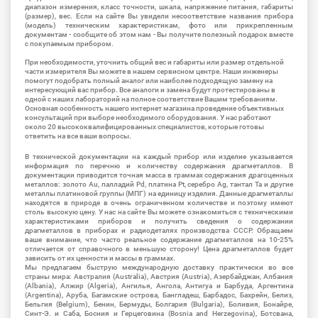
диапазон измерения, класс точности, шкала, напряжение питания, габариты
(размер), вес. Если на сайте Вы увидели несоответствие названия прибора
(модель) техническим характеристикам, фото или прикрепленным
документам - сообщите об этом нам - Вы получите полезный подарок вместе
с покупаемым прибором.
При необходимости, уточнить общий вес и габариты или размер отдельной
части измерителя Вы можете в нашем сервисном центре. Наши инженеры
помогут подобрать полный аналог или наиболее подходящую замену на
интересующий вас прибор. Все аналоги и замена будут протестированы в
одной с наших лабораторий на полное соответствие Вашим требованиям.
Основная особенность нашего интернет магазина проведение объективных
консультаций при выборе необходимого оборудования. У нас работают
около 20 высококвалифицированных специалистов, которые готовы
ответить на все ваши вопросы.
В технической документации на каждый прибор или изделие указывается
информация по перечню и количеству содержания драгметаллов. В
документации приводится точная масса в граммах содержания драгоценных
металлов: золото Au, палладий Pd, платина Pt, серебро Ag, тантал Ta и другие
металлы платиновой группы (МПГ) на единицу изделия. Данные драгметаллы
находятся в природе в очень ограниченном количестве и поэтому имеют
столь высокую цену. У нас на сайте Вы можете ознакомиться с техническими
характеристиками приборов и получить сведения о содержании
драгметаллов в приборах и радиодеталях производства СССР. Обращаем
ваше внимание, что часто реальное содержание драгметаллов на 10-25%
отличается от справочного в меньшую сторону! Цена драгметаллов будет
зависить от их ценности и массы в граммах.
Мы предлагаем быструю международную доставку практически во все
страны мира: Австралия (Australia), Австрия (Austria), Азербайджан, Албания
(Albania), Алжир (Algeria), Ангилья, Ангола, Антигуа и Барбуда, Аргентина
(Argentina), Аруба, Багамские острова, Бангладеш, Барбадос, Бахрейн, Белиз,
Бельгия (Belgium), Бенин, Бермуды, Болгария (Bulgaria), Боливия, Бонайре,
Синт-Э. и Саба, Босния и Герцеговина (Bosnia and Herzegovina), Ботсвана,