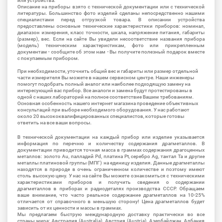
или устройства.
Описание на приборы взято с технической документации или с технической
литературы. Большинство фото изделий сделаны непосредственно нашими
специалистами перед отгрузкой товара. В описании устройства
предоставлены основные технические характеристики приборов: номинал,
диапазон измерения, класс точности, шкала, напряжение питания, габариты
(размер), вес. Если на сайте Вы увидели несоответствие названия прибора
(модель) техническим характеристикам, фото или прикрепленным
документам - сообщите об этом нам - Вы получите полезный подарок вместе
с покупаемым прибором.
При необходимости, уточнить общий вес и габариты или размер отдельной
части измерителя Вы можете в нашем сервисном центре. Наши инженеры
помогут подобрать полный аналог или наиболее подходящую замену на
интересующий вас прибор. Все аналоги и замена будут протестированы в
одной с наших лабораторий на полное соответствие Вашим требованиям.
Основная особенность нашего интернет магазина проведение объективных
консультаций при выборе необходимого оборудования. У нас работают
около 20 высококвалифицированных специалистов, которые готовы
ответить на все ваши вопросы.
В технической документации на каждый прибор или изделие указывается
информация по перечню и количеству содержания драгметаллов. В
документации приводится точная масса в граммах содержания драгоценных
металлов: золото Au, палладий Pd, платина Pt, серебро Ag, тантал Ta и другие
металлы платиновой группы (МПГ) на единицу изделия. Данные драгметаллы
находятся в природе в очень ограниченном количестве и поэтому имеют
столь высокую цену. У нас на сайте Вы можете ознакомиться с техническими
характеристиками приборов и получить сведения о содержании
драгметаллов в приборах и радиодеталях производства СССР. Обращаем
ваше внимание, что часто реальное содержание драгметаллов на 10-25%
отличается от справочного в меньшую сторону! Цена драгметаллов будет
зависить от их ценности и массы в граммах.
Мы предлагаем быструю международную доставку практически во все
страны мира: Австралия (Australia), Австрия (Austria), Азербайджан, Албания