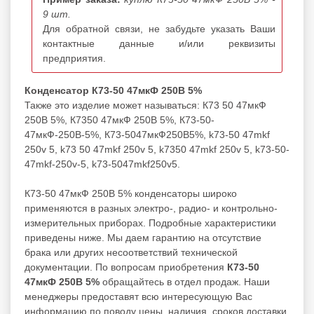
9 шт.
Для обратной связи, не забудьте указать Ваши
контактные данные и/или реквизиты
предприятия.
Конденсатор К73-50 47мкФ 250В 5%
Также это изделие может называться: К73 50 47мкФ
250В 5%, К7350 47мкФ 250В 5%, К73-50-
47мкФ-250В-5%, К73-5047мкФ250В5%, k73-50 47mkf
250v 5, k73 50 47mkf 250v 5, k7350 47mkf 250v 5, k73-50-
47mkf-250v-5, k73-5047mkf250v5.
К73-50 47мкФ 250В 5% конденсаторы широко
применяются в разных электро-, радио- и контрольно-
измерительных приборах. Подробные характеристики
приведены ниже. Мы даем гарантию на отсутствие
брака или других несоответствий технической
документации. По вопросам приобретения
К73-50
47мкФ 250В 5%
обращайтесь в отдел продаж. Наши
менеджеры предоставят всю интересующую Вас
информацию по поводу цены, наличия, сроков доставки,