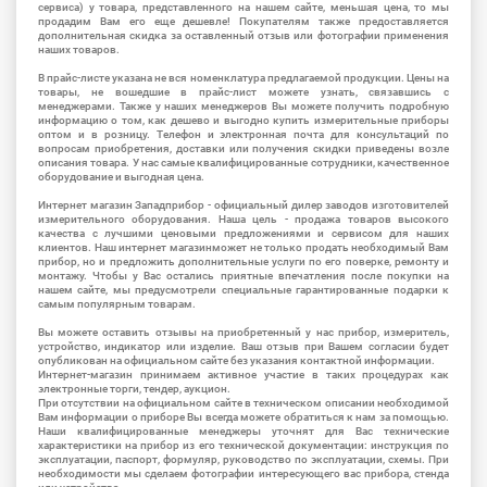
сервиса) у товара, представленного на нашем сайте, меньшая цена, то мы
продадим Вам его еще дешевле! Покупателям также предоставляется
дополнительная скидка за оставленный отзыв или фотографии применения
наших товаров.
В прайс-листе указана не вся номенклатура предлагаемой продукции. Цены на
товары, не вошедшие в прайс-лист можете узнать, связавшись с
менеджерами. Также у наших менеджеров Вы можете получить подробную
информацию о том, как дешево и выгодно купить измерительные приборы
оптом и в розницу. Телефон и электронная почта для консультаций по
вопросам приобретения, доставки или получения скидки приведены возле
описания товара. У нас самые квалифицированные сотрудники, качественное
оборудование и выгодная цена.
Интернет магазин Западприбор - официальный дилер заводов изготовителей
измерительного оборудования. Наша цель - продажа товаров высокого
качества с лучшими ценовыми предложениями и сервисом для наших
клиентов. Наш интернет магазинможет не только продать необходимый Вам
прибор, но и предложить дополнительные услуги по его поверке, ремонту и
монтажу. Чтобы у Вас остались приятные впечатления после покупки на
нашем сайте, мы предусмотрели специальные гарантированные подарки к
самым популярным товарам.
Вы можете оставить отзывы на приобретенный у нас прибор, измеритель,
устройство, индикатор или изделие. Ваш отзыв при Вашем согласии будет
опубликован на официальном сайте без указания контактной информации.
Интернет-магазин принимаем активное участие в таких процедурах как
электронные торги, тендер, аукцион.
При отсутствии на официальном сайте в техническом описании необходимой
Вам информации о приборе Вы всегда можете обратиться к нам за помощью.
Наши квалифицированные менеджеры уточнят для Вас технические
характеристики на прибор из его технической документации: инструкция по
эксплуатации, паспорт, формуляр, руководство по эксплуатации, схемы. При
необходимости мы сделаем фотографии интересующего вас прибора, стенда