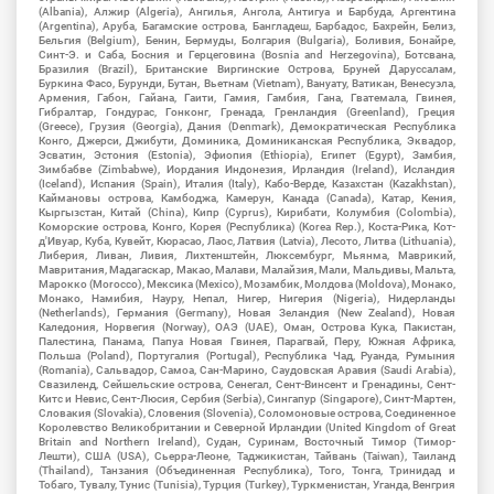
(Albania), Алжир (Algeria), Ангилья, Ангола, Антигуа и Барбуда, Аргентина
(Argentina), Аруба, Багамские острова, Бангладеш, Барбадос, Бахрейн, Белиз,
Бельгия (Belgium), Бенин, Бермуды, Болгария (Bulgaria), Боливия, Бонайре,
Синт-Э. и Саба, Босния и Герцеговина (Bosnia and Herzegovina), Ботсвана,
Бразилия (Brazil), Британские Виргинские Острова, Бруней Даруссалам,
Буркина Фасо, Бурунди, Бутан, Вьетнам (Vietnam), Вануату, Ватикан, Венесуэла,
Армения, Габон, Гайана, Гаити, Гамия, Гамбия, Гана, Гватемала, Гвинея,
Гибралтар, Гондурас, Гонконг, Гренада, Гренландия (Greenland), Греция
(Greece), Грузия (Georgia), Дания (Denmark), Демократическая Республика
Конго, Джерси, Джибути, Доминика, Доминиканская Республика, Эквадор,
Эсватин, Эстония (Estonia), Эфиопия (Ethiopia), Египет (Egypt), Замбия,
Зимбабве (Zimbabwe), Иордания Индонезия, Ирландия (Ireland), Исландия
(Iceland), Испания (Spain), Италия (Italy), Кабо-Верде, Казахстан (Kazakhstan),
Каймановы острова, Камбоджа, Камерун, Канада (Canada), Катар, Кения,
Кыргызстан, Китай (China), Кипр (Cyprus), Кирибати, Колумбия (Colombia),
Коморские острова, Конго, Корея (Республика) (Korea Rep.), Коста-Рика, Кот-
д'Ивуар, Куба, Кувейт, Кюрасао, Лаос, Латвия (Latvia), Лесото, Литва (Lithuania),
Либерия, Ливан, Ливия, Лихтенштейн, Люксембург, Мьянма, Маврикий,
Мавритания, Мадагаскар, Макао, Малави, Малайзия, Мали, Мальдивы, Мальта,
Марокко (Morocco), Мексика (Mexico), Мозамбик, Молдова (Moldova), Монако,
Монако, Намибия, Науру, Непал, Нигер, Нигерия (Nigeria), Нидерланды
(Netherlands), Германия (Germany), Новая Зеландия (New Zealand), Новая
Каледония, Норвегия (Norway), ОАЭ (UAE), Оман, Острова Кука, Пакистан,
Палестина, Панама, Папуа Новая Гвинея, Парагвай, Перу, Южная Африка,
Польша (Poland), Португалия (Portugal), Республика Чад, Руанда, Румыния
(Romania), Сальвадор, Самоа, Сан-Марино, Саудовская Аравия (Saudi Arabia),
Свазиленд, Сейшельские острова, Сенегал, Сент-Винсент и Гренадины, Сент-
Китс и Невис, Сент-Люсия, Сербия (Serbia), Сингапур (Singapore), Синт-Мартен,
Словакия (Slovakia), Словения (Slovenia), Соломоновые острова, Соединенное
Королевство Великобритании и Северной Ирландии (United Kingdom of Great
Britain and Northern Ireland), Судан, Суринам, Восточный Тимор (Тимор-
Лешти), США (USA), Сьерра-Леоне, Таджикистан, Тайвань (Taiwan), Таиланд
(Thailand), Танзания (Объединенная Республика), Того, Тонга, Тринидад и
Тобаго, Тувалу, Тунис (Tunisia), Турция (Turkey), Туркменистан, Уганда, Венгрия