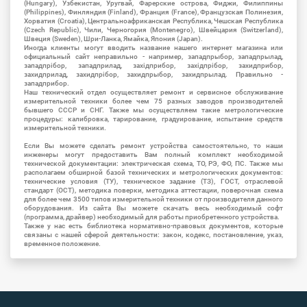
(Hungary), Узбекистан, Уругвай, Фарерские острова, Фиджи, Филиппины
(Philippines), Финляндия (Finland), Франция (France), Французская Полинезия,
Хорватия (Croatia), Центральноафриканская Республика, Чешская Республика
(Czech Republic), Чили, Черногория (Montenegro), Швейцария (Switzerland),
Швеция (Sweden), Шри-Ланка, Ямайка, Япония (Japan).
Иногда клиенты могут вводить название нашего интернет магазина или
официальный сайт неправильно - например, западпрыбор, западпрылад,
западпрібор, западприлад, західприбор, західпрібор, захидприбор,
захидприлад, захидпрібор, захидпрыбор, захидпрылад. Правильно -
западприбор.
Наш технический отдел осуществляет ремонт и сервисное обслуживание
измерительной техники более чем 75 разных заводов производителей
бывшего СССР и СНГ. Также мы осуществляем такие метрологические
процедуры: калибровка, тарирование, градуирование, испытание средств
измерительной техники.
Если Вы можете сделать ремонт устройства самостоятельно, то наши
инженеры могут предоставить Вам полный комплект необходимой
технической документации: электрическая схема, ТО, РЭ, ФО, ПС. Также мы
располагаем обширной базой технических и метрологических документов:
технические условия (ТУ), техническое задание (ТЗ), ГОСТ, отраслевой
стандарт (ОСТ), методика поверки, методика аттестации, поверочная схема
для более чем 3500 типов измерительной техники от производителя данного
оборудования. Из сайта Вы можете скачать весь необходимый софт
(программа, драйвер) необходимый для работы приобретенного устройства.
Также у нас есть библиотека нормативно-правовых документов, которые
связаны с нашей сферой деятельности: закон, кодекс, постановление, указ,
временное положение.