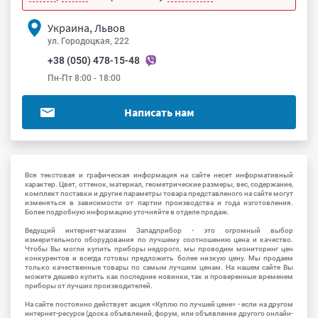
Украина, Львов
ул. Городоцкая, 222
+38 (050) 478-15-48
Пн-Пт 8:00 - 18:00
Написать нам
Вся текстовая и графическая информация на сайте несет информативный
характер. Цвет, оттенок, материал, геометрические размеры, вес, содержание,
комплект поставки и другие параметры товара представленого на сайте могут
изменяться в зависимости от партии производства и года изготовления.
Более подробную информацию уточняйте в отделе продаж.
Ведущий интернет-магазин Западприбор - это огромный выбор
измерительного оборудования по лучшему соотношению цена и качество.
Чтобы Вы могли купить приборы недорого, мы проводим мониторинг цен
конкурентов и всегда готовы предложить более низкую цену. Мы продаем
только качественные товары по самым лучшим ценам. На нашем сайте Вы
можете дешево купить как последние новинки, так и проверенные временем
приборы от лучших производителей.
На сайте постоянно действует акция «Куплю по лучшей цене» - если на другом
интернет-ресурсе (доска объявлений, форум, или объявление другого онлайн-