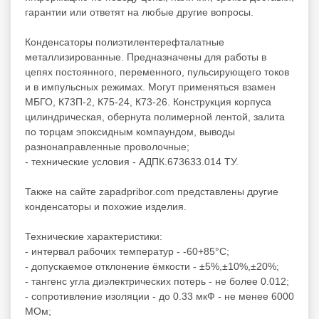
гарантии или ответят на любые другие вопросы.
Конденсаторы полиэтилентерефталатные
металлизированные. Предназначены для работы в
цепях постоянного, переменного, пульсирующего токов
и в импульсных режимах. Могут применяться взамен
МБГО, К73П-2, К75-24, К73-26. Конструкция корпуса
цилиндрическая, обернута полимерной лентой, залита
по торцам эпоксидным компаундом, выводы
разнонаправленные проволочные;
- технические условия - АДПК.673633.014 ТУ.
Также на сайте zapadpribor.com представлены другие
конденсаторы
и похожие изделия.
Технические характеристики:
- интервал рабочих температур - -60+85°C;
- допускаемое отклонение ёмкости - ±5%,±10%,±20%;
- тангенс угла диэлектрических потерь - не более 0.012;
- сопротивление изоляции - до 0.33 мкФ - не менее 6000
МОм;