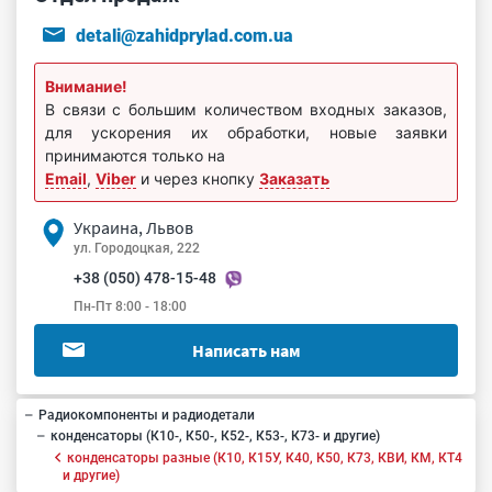
detali@zahidprylad.com.ua
Внимание!
В связи с большим количеством входных заказов,
для ускорения их обработки, новые заявки
принимаются только на
Email
,
Viber
и через кнопку
Заказать
Украина, Львов
ул. Городоцкая, 222
+38 (050) 478-15-48
Пн-Пт 8:00 - 18:00
Написать нам
Радиокомпоненты и радиодетали
конденсаторы (К10-, К50-, К52-, К53-, К73- и другие)
конденсаторы разные (К10, К15У, К40, К50, К73, КВИ, КМ, КТ4
и другие)