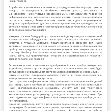
наших товаров.
В прайс-листе указана не вся номенклатура предлагаемой продукции. Цены на
товары, не вошедшие в прайс-лист можете узнать, связавшись с
менеджерами. Также у наших менеджеров Вы можете получить подробную
информацию о том, как дешево и выгодно купить измерительные приборы
оптом и в розницу. Телефон и электронная почта для консультаций по
вопросам приобретения, доставки или получения скидки приведены возле
описания товара. У нас самые квалифицированные сотрудники, качественное
оборудование и выгодная цена.
Интернет магазин Западприбор - официальный дилер заводов изготовителей
измерительного оборудования. Наша цель - продажа товаров высокого
качества с лучшими ценовыми предложениями и сервисом для наших
клиентов. Наш интернет магазинможет не только продать необходимый Вам
прибор, но и предложить дополнительные услуги по его поверке, ремонту и
монтажу. Чтобы у Вас остались приятные впечатления после покупки на
нашем сайте, мы предусмотрели специальные гарантированные подарки к
самым популярным товарам.
Вы можете оставить отзывы на приобретенный у нас прибор, измеритель,
устройство, индикатор или изделие. Ваш отзыв при Вашем согласии будет
опубликован на официальном сайте без указания контактной информации.
Интернет-магазин принимаем активное участие в таких процедурах как
электронные торги, тендер, аукцион.
При отсутствии на официальном сайте в техническом описании необходимой
Вам информации о приборе Вы всегда можете обратиться к нам за помощью.
Наши квалифицированные менеджеры уточнят для Вас технические
характеристики на прибор из его технической документации: инструкция по
эксплуатации, паспорт, формуляр, руководство по эксплуатации, схемы. При
необходимости мы сделаем фотографии интересующего вас прибора, стенда
или устройства.
Описание на приборы взято с технической документации или с технической
литературы. Большинство фото изделий сделаны непосредственно нашими
специалистами перед отгрузкой товара. В описании устройства