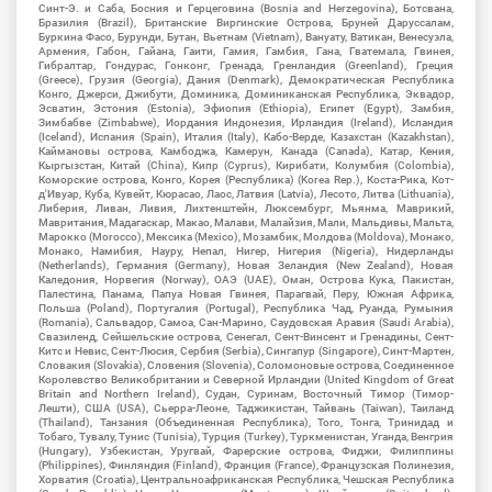
Синт-Э. и Саба, Босния и Герцеговина (Bosnia and Herzegovina), Ботсвана,
Бразилия (Brazil), Британские Виргинские Острова, Бруней Даруссалам,
Буркина Фасо, Бурунди, Бутан, Вьетнам (Vietnam), Вануату, Ватикан, Венесуэла,
Армения, Габон, Гайана, Гаити, Гамия, Гамбия, Гана, Гватемала, Гвинея,
Гибралтар, Гондурас, Гонконг, Гренада, Гренландия (Greenland), Греция
(Greece), Грузия (Georgia), Дания (Denmark), Демократическая Республика
Конго, Джерси, Джибути, Доминика, Доминиканская Республика, Эквадор,
Эсватин, Эстония (Estonia), Эфиопия (Ethiopia), Египет (Egypt), Замбия,
Зимбабве (Zimbabwe), Иордания Индонезия, Ирландия (Ireland), Исландия
(Iceland), Испания (Spain), Италия (Italy), Кабо-Верде, Казахстан (Kazakhstan),
Каймановы острова, Камбоджа, Камерун, Канада (Canada), Катар, Кения,
Кыргызстан, Китай (China), Кипр (Cyprus), Кирибати, Колумбия (Colombia),
Коморские острова, Конго, Корея (Республика) (Korea Rep.), Коста-Рика, Кот-
д'Ивуар, Куба, Кувейт, Кюрасао, Лаос, Латвия (Latvia), Лесото, Литва (Lithuania),
Либерия, Ливан, Ливия, Лихтенштейн, Люксембург, Мьянма, Маврикий,
Мавритания, Мадагаскар, Макао, Малави, Малайзия, Мали, Мальдивы, Мальта,
Марокко (Morocco), Мексика (Mexico), Мозамбик, Молдова (Moldova), Монако,
Монако, Намибия, Науру, Непал, Нигер, Нигерия (Nigeria), Нидерланды
(Netherlands), Германия (Germany), Новая Зеландия (New Zealand), Новая
Каледония, Норвегия (Norway), ОАЭ (UAE), Оман, Острова Кука, Пакистан,
Палестина, Панама, Папуа Новая Гвинея, Парагвай, Перу, Южная Африка,
Польша (Poland), Португалия (Portugal), Республика Чад, Руанда, Румыния
(Romania), Сальвадор, Самоа, Сан-Марино, Саудовская Аравия (Saudi Arabia),
Свазиленд, Сейшельские острова, Сенегал, Сент-Винсент и Гренадины, Сент-
Китс и Невис, Сент-Люсия, Сербия (Serbia), Сингапур (Singapore), Синт-Мартен,
Словакия (Slovakia), Словения (Slovenia), Соломоновые острова, Соединенное
Королевство Великобритании и Северной Ирландии (United Kingdom of Great
Britain and Northern Ireland), Судан, Суринам, Восточный Тимор (Тимор-
Лешти), США (USA), Сьерра-Леоне, Таджикистан, Тайвань (Taiwan), Таиланд
(Thailand), Танзания (Объединенная Республика), Того, Тонга, Тринидад и
Тобаго, Тувалу, Тунис (Tunisia), Турция (Turkey), Туркменистан, Уганда, Венгрия
(Hungary), Узбекистан, Уругвай, Фарерские острова, Фиджи, Филиппины
(Philippines), Финляндия (Finland), Франция (France), Французская Полинезия,
Хорватия (Croatia), Центральноафриканская Республика, Чешская Республика