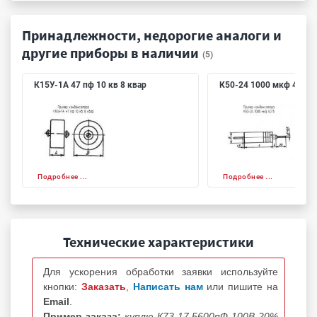
Принадлежности, недорогие аналоги и
другие приборы в наличии
(5)
К15У-1А 47 пф 10 кв 8 квар
К50-24 1000 мкф 40 в
Подробнее ...
Подробнее ...
Технические характеристики
Для ускорения обработки заявки используйте
кнопки:
Заказать
,
Написать нам
или пишите на
Email
.
Пример заказа:
куплю К73-17 5600пФ 100В 20%