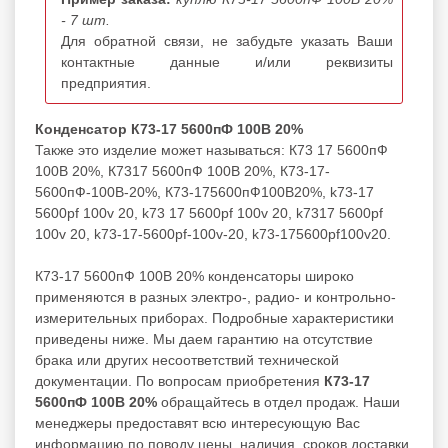
- 7 шт.
Для обратной связи, не забудьте указать Ваши
контактные данные и/или реквизиты
предприятия.
Конденсатор К73-17 5600пФ 100В 20%
Также это изделие может называться: К73 17 5600пФ
100В 20%, К7317 5600пФ 100В 20%, К73-17-
5600пФ-100В-20%, К73-175600пФ100В20%, k73-17
5600pf 100v 20, k73 17 5600pf 100v 20, k7317 5600pf
100v 20, k73-17-5600pf-100v-20, k73-175600pf100v20.
К73-17 5600пФ 100В 20% конденсаторы широко
применяются в разных электро-, радио- и контрольно-
измерительных приборах. Подробные характеристики
приведены ниже. Мы даем гарантию на отсутствие
брака или других несоответствий технической
документации. По вопросам приобретения
К73-17
5600пФ 100В 20%
обращайтесь в отдел продаж. Наши
менеджеры предоставят всю интересующую Вас
информацию по поводу цены, наличия, сроков доставки,