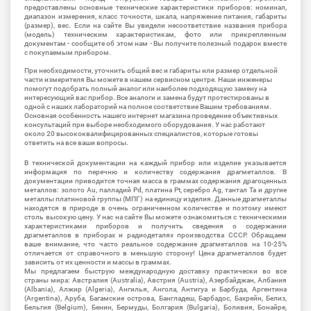
предоставлены основные технические характеристики приборов: номинал,
диапазон измерения, класс точности, шкала, напряжение питания, габариты
(размер), вес. Если на сайте Вы увидели несоответствие названия прибора
(модель) техническим характеристикам, фото или прикрепленным
документам - сообщите об этом нам - Вы получите полезный подарок вместе
с покупаемым прибором.
При необходимости, уточнить общий вес и габариты или размер отдельной
части измерителя Вы можете в нашем сервисном центре. Наши инженеры
помогут подобрать полный аналог или наиболее подходящую замену на
интересующий вас прибор. Все аналоги и замена будут протестированы в
одной с наших лабораторий на полное соответствие Вашим требованиям.
Основная особенность нашего интернет магазина проведение объективных
консультаций при выборе необходимого оборудования. У нас работают
около 20 высококвалифицированных специалистов, которые готовы
ответить на все ваши вопросы.
В технической документации на каждый прибор или изделие указывается
информация по перечню и количеству содержания драгметаллов. В
документации приводится точная масса в граммах содержания драгоценных
металлов: золото Au, палладий Pd, платина Pt, серебро Ag, тантал Ta и другие
металлы платиновой группы (МПГ) на единицу изделия. Данные драгметаллы
находятся в природе в очень ограниченном количестве и поэтому имеют
столь высокую цену. У нас на сайте Вы можете ознакомиться с техническими
характеристиками приборов и получить сведения о содержании
драгметаллов в приборах и радиодеталях производства СССР. Обращаем
ваше внимание, что часто реальное содержание драгметаллов на 10-25%
отличается от справочного в меньшую сторону! Цена драгметаллов будет
зависить от их ценности и массы в граммах.
Мы предлагаем быструю международную доставку практически во все
страны мира: Австралия (Australia), Австрия (Austria), Азербайджан, Албания
(Albania), Алжир (Algeria), Ангилья, Ангола, Антигуа и Барбуда, Аргентина
(Argentina), Аруба, Багамские острова, Бангладеш, Барбадос, Бахрейн, Белиз,
Бельгия (Belgium), Бенин, Бермуды, Болгария (Bulgaria), Боливия, Бонайре,