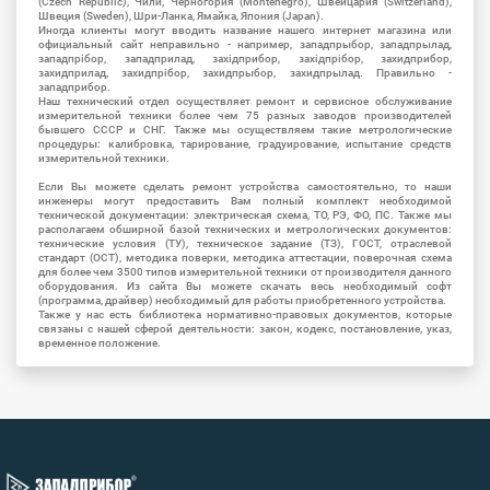
(Czech Republic), Чили, Черногория (Montenegro), Швейцария (Switzerland),
Швеция (Sweden), Шри-Ланка, Ямайка, Япония (Japan).
Иногда клиенты могут вводить название нашего интернет магазина или
официальный сайт неправильно - например, западпрыбор, западпрылад,
западпрібор, западприлад, західприбор, західпрібор, захидприбор,
захидприлад, захидпрібор, захидпрыбор, захидпрылад. Правильно -
западприбор.
Наш технический отдел осуществляет ремонт и сервисное обслуживание
измерительной техники более чем 75 разных заводов производителей
бывшего СССР и СНГ. Также мы осуществляем такие метрологические
процедуры: калибровка, тарирование, градуирование, испытание средств
измерительной техники.
Если Вы можете сделать ремонт устройства самостоятельно, то наши
инженеры могут предоставить Вам полный комплект необходимой
технической документации: электрическая схема, ТО, РЭ, ФО, ПС. Также мы
располагаем обширной базой технических и метрологических документов:
технические условия (ТУ), техническое задание (ТЗ), ГОСТ, отраслевой
стандарт (ОСТ), методика поверки, методика аттестации, поверочная схема
для более чем 3500 типов измерительной техники от производителя данного
оборудования. Из сайта Вы можете скачать весь необходимый софт
(программа, драйвер) необходимый для работы приобретенного устройства.
Также у нас есть библиотека нормативно-правовых документов, которые
связаны с нашей сферой деятельности: закон, кодекс, постановление, указ,
временное положение.