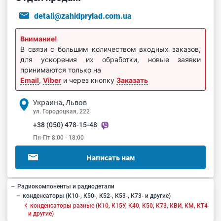
detali@zahidprylad.com.ua
Внимание!
В связи с большим количеством входных заказов,
для ускорения их обработки, новые заявки
принимаются только на
Email
,
Viber
и через кнопку
Заказать
Украина, Львов
ул. Городоцкая, 222
+38 (050) 478-15-48
Пн-Пт 8:00 - 18:00
Написать нам
Радиокомпоненты и радиодетали
конденсаторы (К10-, К50-, К52-, К53-, К73- и другие)
конденсаторы разные (К10, К15У, К40, К50, К73, КВИ, КМ, КТ4
и другие)