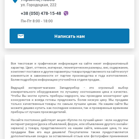
ул. Городоцкая, 222
+38 (050) 478-15-48
Пн-Пт 8:00 - 18:00
Написать нам
Вся текстовая и графическая информация на сайте несет информативный
характер. Цвет, оттенок, материал, геометрические размеры, вес, содержание,
комплект поставки и другие параметры товара представленого на сайте могут
изменяться в зависимости от партии производства и года изготовления.
Более подробную информацию уточняйте в отделе продаж.
Ведущий интернет-магазин Западприбор - это огромный выбор
измерительного оборудования по лучшему соотношению цена и качество.
Чтобы Вы могли купить приборы недорого, мы проводим мониторинг цен
конкурентов и всегда готовы предложить более низкую цену. Мы продаем
только качественные товары по самым лучшим ценам. На нашем сайте Вы
можете дешево купить как последние новинки, так и проверенные временем
приборы от лучших производителей.
На сайте постоянно действует акция «Куплю по лучшей цене» - если на другом
интернет-ресурсе (доска объявлений, форум, или объявление другого онлайн-
сервиса) у товара, представленного на нашем сайте, меньшая цена, то мы
продадим Вам его еще дешевле! Покупателям также предоставляется
дополнительная скидка за оставленный отзыв или фотографии применения