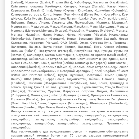
(Iceland), Испания (Spain), Италия (Italy), Кабо-Верде, Казахстан (Kazakhstan),
Каймановы острова, Камбоджа, Камерун, Канада (Canada), Катар, Кения,
Кыргызстан, Китай (China), Кипр (Cyprus), Кирибати, Колумбия (Colombia),
Коморские острова, Конго, Корея (Республика) (Korea Rep.), Коста-Рика, Кот-
д'Ивуар, Куба, Кувейт, Кюрасао, Лаос, Латвия (Latvia), Лесото, Литва (Lithuania),
Либерия, Ливан, Ливия, Лихтенштейн, Люксембург, Мьянма, Маврикий,
Мавритания, Мадагаскар, Макао, Малави, Малайзия, Мали, Мальдивы, Мальта,
Марокко (Morocco), Мексика (Mexico), Мозамбик, Молдова (Moldova), Монако,
Монако, Намибия, Науру, Непал, Нигер, Нигерия (Nigeria), Нидерланды
(Netherlands), Германия (Germany), Новая Зеландия (New Zealand), Новая
Каледония, Норвегия (Norway), ОАЭ (UAE), Оман, Острова Кука, Пакистан,
Палестина, Панама, Папуа Новая Гвинея, Парагвай, Перу, Южная Африка,
Польша (Poland), Португалия (Portugal), Республика Чад, Руанда, Румыния
(Romania), Сальвадор, Самоа, Сан-Марино, Саудовская Аравия (Saudi Arabia),
Свазиленд, Сейшельские острова, Сенегал, Сент-Винсент и Гренадины, Сент-
Китс и Невис, Сент-Люсия, Сербия (Serbia), Сингапур (Singapore), Синт-Мартен,
Словакия (Slovakia), Словения (Slovenia), Соломоновые острова, Соединенное
Королевство Великобритании и Северной Ирландии (United Kingdom of Great
Britain and Northern Ireland), Судан, Суринам, Восточный Тимор (Тимор-
Лешти), США (USA), Сьерра-Леоне, Таджикистан, Тайвань (Taiwan), Таиланд
(Thailand), Танзания (Объединенная Республика), Того, Тонга, Тринидад и
Тобаго, Тувалу, Тунис (Tunisia), Турция (Turkey), Туркменистан, Уганда, Венгрия
(Hungary), Узбекистан, Уругвай, Фарерские острова, Фиджи, Филиппины
(Philippines), Финляндия (Finland), Франция (France), Французская Полинезия,
Хорватия (Croatia), Центральноафриканская Республика, Чешская Республика
(Czech Republic), Чили, Черногория (Montenegro), Швейцария (Switzerland),
Швеция (Sweden), Шри-Ланка, Ямайка, Япония (Japan).
Иногда клиенты могут вводить название нашего интернет магазина или
официальный сайт неправильно - например, западпрыбор, западпрылад,
западпрібор, западприлад, західприбор, західпрібор, захидприбор,
захидприлад, захидпрібор, захидпрыбор, захидпрылад. Правильно -
западприбор.
Наш технический отдел осуществляет ремонт и сервисное обслуживание
измерительной техники более чем 75 разных заводов производителей