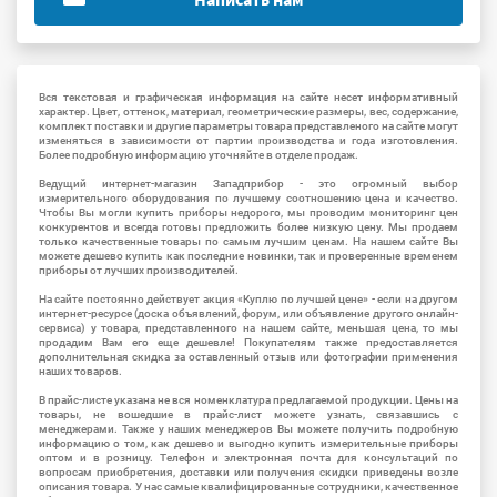
Вся текстовая и графическая информация на сайте несет информативный
характер. Цвет, оттенок, материал, геометрические размеры, вес, содержание,
комплект поставки и другие параметры товара представленого на сайте могут
изменяться в зависимости от партии производства и года изготовления.
Более подробную информацию уточняйте в отделе продаж.
Ведущий интернет-магазин Западприбор - это огромный выбор
измерительного оборудования по лучшему соотношению цена и качество.
Чтобы Вы могли купить приборы недорого, мы проводим мониторинг цен
конкурентов и всегда готовы предложить более низкую цену. Мы продаем
только качественные товары по самым лучшим ценам. На нашем сайте Вы
можете дешево купить как последние новинки, так и проверенные временем
приборы от лучших производителей.
На сайте постоянно действует акция «Куплю по лучшей цене» - если на другом
интернет-ресурсе (доска объявлений, форум, или объявление другого онлайн-
сервиса) у товара, представленного на нашем сайте, меньшая цена, то мы
продадим Вам его еще дешевле! Покупателям также предоставляется
дополнительная скидка за оставленный отзыв или фотографии применения
наших товаров.
В прайс-листе указана не вся номенклатура предлагаемой продукции. Цены на
товары, не вошедшие в прайс-лист можете узнать, связавшись с
менеджерами. Также у наших менеджеров Вы можете получить подробную
информацию о том, как дешево и выгодно купить измерительные приборы
оптом и в розницу. Телефон и электронная почта для консультаций по
вопросам приобретения, доставки или получения скидки приведены возле
описания товара. У нас самые квалифицированные сотрудники, качественное