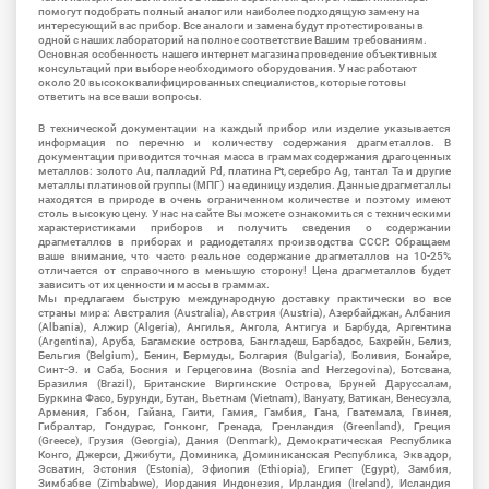
помогут подобрать полный аналог или наиболее подходящую замену на
интересующий вас прибор. Все аналоги и замена будут протестированы в
одной с наших лабораторий на полное соответствие Вашим требованиям.
Основная особенность нашего интернет магазина проведение объективных
консультаций при выборе необходимого оборудования. У нас работают
около 20 высококвалифицированных специалистов, которые готовы
ответить на все ваши вопросы.
В технической документации на каждый прибор или изделие указывается
информация по перечню и количеству содержания драгметаллов. В
документации приводится точная масса в граммах содержания драгоценных
металлов: золото Au, палладий Pd, платина Pt, серебро Ag, тантал Ta и другие
металлы платиновой группы (МПГ) на единицу изделия. Данные драгметаллы
находятся в природе в очень ограниченном количестве и поэтому имеют
столь высокую цену. У нас на сайте Вы можете ознакомиться с техническими
характеристиками приборов и получить сведения о содержании
драгметаллов в приборах и радиодеталях производства СССР. Обращаем
ваше внимание, что часто реальное содержание драгметаллов на 10-25%
отличается от справочного в меньшую сторону! Цена драгметаллов будет
зависить от их ценности и массы в граммах.
Мы предлагаем быструю международную доставку практически во все
страны мира: Австралия (Australia), Австрия (Austria), Азербайджан, Албания
(Albania), Алжир (Algeria), Ангилья, Ангола, Антигуа и Барбуда, Аргентина
(Argentina), Аруба, Багамские острова, Бангладеш, Барбадос, Бахрейн, Белиз,
Бельгия (Belgium), Бенин, Бермуды, Болгария (Bulgaria), Боливия, Бонайре,
Синт-Э. и Саба, Босния и Герцеговина (Bosnia and Herzegovina), Ботсвана,
Бразилия (Brazil), Британские Виргинские Острова, Бруней Даруссалам,
Буркина Фасо, Бурунди, Бутан, Вьетнам (Vietnam), Вануату, Ватикан, Венесуэла,
Армения, Габон, Гайана, Гаити, Гамия, Гамбия, Гана, Гватемала, Гвинея,
Гибралтар, Гондурас, Гонконг, Гренада, Гренландия (Greenland), Греция
(Greece), Грузия (Georgia), Дания (Denmark), Демократическая Республика
Конго, Джерси, Джибути, Доминика, Доминиканская Республика, Эквадор,
Эсватин, Эстония (Estonia), Эфиопия (Ethiopia), Египет (Egypt), Замбия,
Зимбабве (Zimbabwe), Иордания Индонезия, Ирландия (Ireland), Исландия