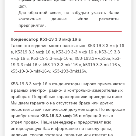
шт.
Для обратной связи, не забудьте указать Ваши
контактные данные и/или реквизиты
предприятия.
Конденсатор К53-19 3.3 мкф 16 в
Также это изделие может называться: К53 19 3.3 мкф 16
в, К5319 3.3 мкф 16 в, К53-19 3-3 мкф 16 в, К53-19 3,3
мкф 16 в, К53-19-3.3-мкф-16-в, К53-193.3мкф16в, k53-
19 3-3 mkf 16 v, k53 19 3-3 mkf 16 v, k5319 3-3 mkf 16 v,
k53-19-3-3-mkf-16-v, k53-193-3mkf16v.
К53-19 3.3 мкф 16 в конденсаторы широко применяются
в разных электро-, радио- и контрольно-измерительных
приборах. Подробные характеристики приведены ниже.
Мы даем гарантию на отсутствие брака или других
несоответствий технической документации. По вопросам
приобретения
К53-19 3.3 мкф 16 в
обращайтесь в
отдел продаж. Наши менеджеры предоставят всю
интересующую Вас информацию по поводу цены,
наличия, сроков доставки, гарантии или ответят на