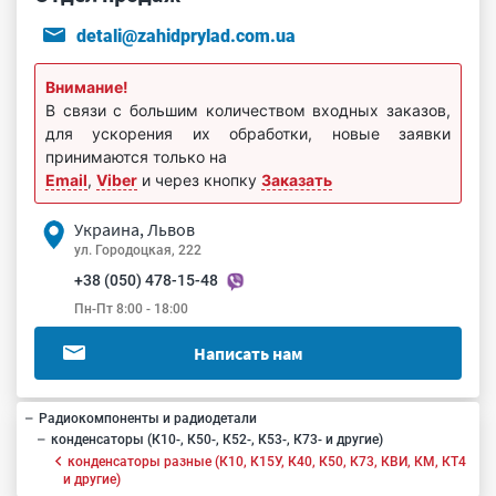
detali@zahidprylad.com.ua
Внимание!
В связи с большим количеством входных заказов,
для ускорения их обработки, новые заявки
принимаются только на
Email
,
Viber
и через кнопку
Заказать
Украина, Львов
ул. Городоцкая, 222
+38 (050) 478-15-48
Пн-Пт 8:00 - 18:00
Написать нам
Радиокомпоненты и радиодетали
конденсаторы (К10-, К50-, К52-, К53-, К73- и другие)
конденсаторы разные (К10, К15У, К40, К50, К73, КВИ, КМ, КТ4
и другие)