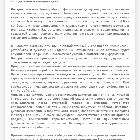
оборудование и выгодная цена.
Интернет магазин Западприбор - официальный дилер заводов изготовителей
измерительного оборудования. Наша цель - продажа товаров высокого
качества с лучшими ценовыми предложениями и сервисом для наших
клиентов. Наш интернет магазинможет не только продать необходимый Вам
прибор, но и предложить дополнительные услуги по его поверке, ремонту и
монтажу. Чтобы у Вас остались приятные впечатления после покупки на
нашем сайте, мы предусмотрели специальные гарантированные подарки к
самым популярным товарам.
Вы можете оставить отзывы на приобретенный у нас прибор, измеритель,
устройство, индикатор или изделие. Ваш отзыв при Вашем согласии будет
опубликован на официальном сайте без указания контактной информации.
Интернет-магазин принимаем активное участие в таких процедурах как
электронные торги, тендер, аукцион.
При отсутствии на официальном сайте в техническом описании необходимой
Вам информации о приборе Вы всегда можете обратиться к нам за помощью.
Наши квалифицированные менеджеры уточнят для Вас технические
характеристики на прибор из его технической документации: инструкция по
эксплуатации, паспорт, формуляр, руководство по эксплуатации, схемы. При
необходимости мы сделаем фотографии интересующего вас прибора, стенда
или устройства.
Описание на приборы взято с технической документации или с технической
литературы. Большинство фото изделий сделаны непосредственно нашими
специалистами перед отгрузкой товара. В описании устройства
предоставлены основные технические характеристики приборов: номинал,
диапазон измерения, класс точности, шкала, напряжение питания, габариты
(размер), вес. Если на сайте Вы увидели несоответствие названия прибора
(модель) техническим характеристикам, фото или прикрепленным
документам - сообщите об этом нам - Вы получите полезный подарок вместе
с покупаемым прибором.
При необходимости, уточнить общий вес и габариты или размер отдельной
части измерителя Вы можете в нашем сервисном центре. Наши инженеры