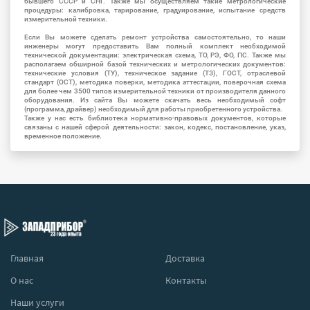
бывшего СССР и СНГ. Также мы осуществляем такие метрологические
процедуры: калибровка, тарирование, градуирование, испытание средств
измерительной техники.
Если Вы можете сделать ремонт устройства самостоятельно, то наши
инженеры могут предоставить Вам полный комплект необходимой
технической документации: электрическая схема, ТО, РЭ, ФО, ПС. Также мы
располагаем обширной базой технических и метрологических документов:
технические условия (ТУ), техническое задание (ТЗ), ГОСТ, отраслевой
стандарт (ОСТ), методика поверки, методика аттестации, поверочная схема
для более чем 3500 типов измерительной техники от производителя данного
оборудования. Из сайта Вы можете скачать весь необходимый софт
(программа, драйвер) необходимый для работы приобретенного устройства.
Также у нас есть библиотека нормативно-правовых документов, которые
связаны с нашей сферой деятельности: закон, кодекс, постановление, указ,
временное положение.
Главная
Доставка
О нас
Контакты
Наши услуги