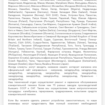
Мавритания, Мадагаскар, Макао, Малави, Малайзия, Мали, Мальдивы, Мальта,
Марокко (Morocco), Мексика (Mexico), Мозамбик, Молдова (Moldova), Монако,
Монако, Намибия, Науру, Непал, Нигер, Нигерия (Nigeria), Нидерланды
(Netherlands), Германия (Germany), Новая Зеландия (New Zealand), Новая
Каледония, Норвегия (Norway), ОАЭ (UAE), Оман, Острова Кука, Пакистан,
Палестина, Панама, Папуа Новая Гвинея, Парагвай, Перу, Южная Африка,
Польша (Poland), Португалия (Portugal), Республика Чад, Руанда, Румыния
(Romania), Сальвадор, Самоа, Сан-Марино, Саудовская Аравия (Saudi Arabia),
Свазиленд, Сейшельские острова, Сенегал, Сент-Винсент и Гренадины, Сент-
Китс и Невис, Сент-Люсия, Сербия (Serbia), Сингапур (Singapore), Синт-Мартен,
Словакия (Slovakia), Словения (Slovenia), Соломоновые острова, Соединенное
Королевство Великобритании и Северной Ирландии (United Kingdom of Great
Britain and Northern Ireland), Судан, Суринам, Восточный Тимор (Тимор-
Лешти), США (USA), Сьерра-Леоне, Таджикистан, Тайвань (Taiwan), Таиланд
(Thailand), Танзания (Объединенная Республика), Того, Тонга, Тринидад и
Тобаго, Тувалу, Тунис (Tunisia), Турция (Turkey), Туркменистан, Уганда, Венгрия
(Hungary), Узбекистан, Уругвай, Фарерские острова, Фиджи, Филиппины
(Philippines), Финляндия (Finland), Франция (France), Французская Полинезия,
Хорватия (Croatia), Центральноафриканская Республика, Чешская Республика
(Czech Republic), Чили, Черногория (Montenegro), Швейцария (Switzerland),
Швеция (Sweden), Шри-Ланка, Ямайка, Япония (Japan).
Иногда клиенты могут вводить название нашего интернет магазина или
официальный сайт неправильно - например, западпрыбор, западпрылад,
западпрібор, западприлад, західприбор, західпрібор, захидприбор,
захидприлад, захидпрібор, захидпрыбор, захидпрылад. Правильно -
западприбор.
Наш технический отдел осуществляет ремонт и сервисное обслуживание
измерительной техники более чем 75 разных заводов производителей
бывшего СССР и СНГ. Также мы осуществляем такие метрологические
процедуры: калибровка, тарирование, градуирование, испытание средств
измерительной техники.
Если Вы можете сделать ремонт устройства самостоятельно, то наши
инженеры могут предоставить Вам полный комплект необходимой