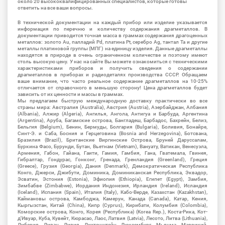
около 20 высококвалифицированных специалистов, которые готовы
ответить на все ваши вопросы.
В технической документации на каждый прибор или изделие указывается
информация по перечню и количеству содержания драгметаллов. В
документации приводится точная масса в граммах содержания драгоценных
металлов: золото Au, палладий Pd, платина Pt, серебро Ag, тантал Ta и другие
металлы платиновой группы (МПГ) на единицу изделия. Данные драгметаллы
находятся в природе в очень ограниченном количестве и поэтому имеют
столь высокую цену. У нас на сайте Вы можете ознакомиться с техническими
характеристиками приборов и получить сведения о содержании
драгметаллов в приборах и радиодеталях производства СССР. Обращаем
ваше внимание, что часто реальное содержание драгметаллов на 10-25%
отличается от справочного в меньшую сторону! Цена драгметаллов будет
зависить от их ценности и массы в граммах.
Мы предлагаем быструю международную доставку практически во все
страны мира: Австралия (Australia), Австрия (Austria), Азербайджан, Албания
(Albania), Алжир (Algeria), Ангилья, Ангола, Антигуа и Барбуда, Аргентина
(Argentina), Аруба, Багамские острова, Бангладеш, Барбадос, Бахрейн, Белиз,
Бельгия (Belgium), Бенин, Бермуды, Болгария (Bulgaria), Боливия, Бонайре,
Синт-Э. и Саба, Босния и Герцеговина (Bosnia and Herzegovina), Ботсвана,
Бразилия (Brazil), Британские Виргинские Острова, Бруней Даруссалам,
Буркина Фасо, Бурунди, Бутан, Вьетнам (Vietnam), Вануату, Ватикан, Венесуэла,
Армения, Габон, Гайана, Гаити, Гамия, Гамбия, Гана, Гватемала, Гвинея,
Гибралтар, Гондурас, Гонконг, Гренада, Гренландия (Greenland), Греция
(Greece), Грузия (Georgia), Дания (Denmark), Демократическая Республика
Конго, Джерси, Джибути, Доминика, Доминиканская Республика, Эквадор,
Эсватин, Эстония (Estonia), Эфиопия (Ethiopia), Египет (Egypt), Замбия,
Зимбабве (Zimbabwe), Иордания Индонезия, Ирландия (Ireland), Исландия
(Iceland), Испания (Spain), Италия (Italy), Кабо-Верде, Казахстан (Kazakhstan),
Каймановы острова, Камбоджа, Камерун, Канада (Canada), Катар, Кения,
Кыргызстан, Китай (China), Кипр (Cyprus), Кирибати, Колумбия (Colombia),
Коморские острова, Конго, Корея (Республика) (Korea Rep.), Коста-Рика, Кот-
д'Ивуар, Куба, Кувейт, Кюрасао, Лаос, Латвия (Latvia), Лесото, Литва (Lithuania),
Либерия, Ливан, Ливия, Лихтенштейн, Люксембург, Мьянма, Маврикий,