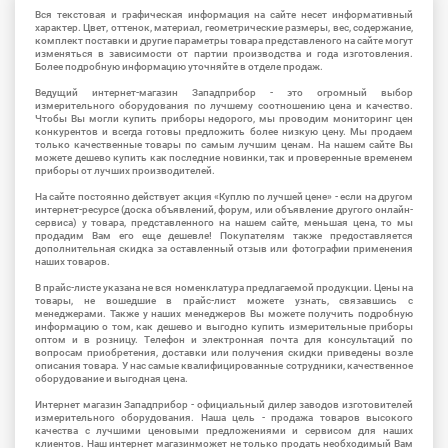
Вся текстовая и графическая информация на сайте несет информативный
характер. Цвет, оттенок, материал, геометрические размеры, вес, содержание,
комплект поставки и другие параметры товара представленого на сайте могут
изменяться в зависимости от партии производства и года изготовления.
Более подробную информацию уточняйте в отделе продаж.
Ведущий интернет-магазин Западприбор - это огромный выбор
измерительного оборудования по лучшему соотношению цена и качество.
Чтобы Вы могли купить приборы недорого, мы проводим мониторинг цен
конкурентов и всегда готовы предложить более низкую цену. Мы продаем
только качественные товары по самым лучшим ценам. На нашем сайте Вы
можете дешево купить как последние новинки, так и проверенные временем
приборы от лучших производителей.
На сайте постоянно действует акция «Куплю по лучшей цене» - если на другом
интернет-ресурсе (доска объявлений, форум, или объявление другого онлайн-
сервиса) у товара, представленного на нашем сайте, меньшая цена, то мы
продадим Вам его еще дешевле! Покупателям также предоставляется
дополнительная скидка за оставленный отзыв или фотографии применения
наших товаров.
В прайс-листе указана не вся номенклатура предлагаемой продукции. Цены на
товары, не вошедшие в прайс-лист можете узнать, связавшись с
менеджерами. Также у наших менеджеров Вы можете получить подробную
информацию о том, как дешево и выгодно купить измерительные приборы
оптом и в розницу. Телефон и электронная почта для консультаций по
вопросам приобретения, доставки или получения скидки приведены возле
описания товара. У нас самые квалифицированные сотрудники, качественное
оборудование и выгодная цена.
Интернет магазин Западприбор - официальный дилер заводов изготовителей
измерительного оборудования. Наша цель - продажа товаров высокого
качества с лучшими ценовыми предложениями и сервисом для наших
клиентов. Наш интернет магазинможет не только продать необходимый Вам