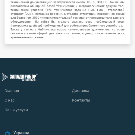
технической документации: электрическая схема, ТО, РЭ, ФО, ПС. Также мы
располагаем обширной базой технических и метрологических документов:
технические условия (ТУ), техническое задание (ТЗ), ГОСТ, отраслевой
стандарт (ОСТ), методика поверки, методика аттестации, поверочная схема
для более чем 3500 типов измерительной техники от производителя данного
оборудования. Из сайта Вы можете скачать весь необходимый софт
(программа, драйвер) необходимый для работы приобретенного устройства.
Также у нас есть библиотека нормативно-правовых документов, которые
связаны с нашей сферой деятельности: закон, кодекс, постановление, указ,
временное положение.
Главная
Доставка
О нас
Контакты
Наши услуги
Украина