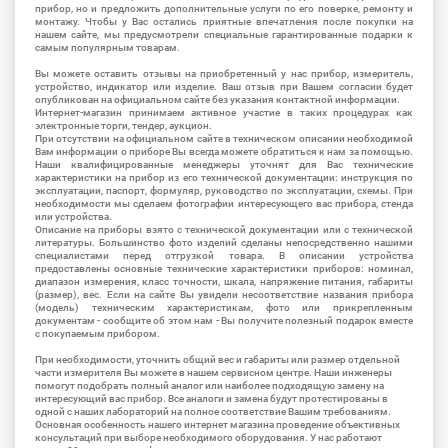
прибор, но и предложить дополнительные услуги по его поверке, ремонту и
монтажу. Чтобы у Вас остались приятные впечатления после покупки на
нашем сайте, мы предусмотрели специальные гарантированные подарки к
самым популярным товарам.
Вы можете оставить отзывы на приобретенный у нас прибор, измеритель,
устройство, индикатор или изделие. Ваш отзыв при Вашем согласии будет
опубликован на официальном сайте без указания контактной информации.
Интернет-магазин принимаем активное участие в таких процедурах как
электронные торги, тендер, аукцион.
При отсутствии на официальном сайте в техническом описании необходимой
Вам информации о приборе Вы всегда можете обратиться к нам за помощью.
Наши квалифицированные менеджеры уточнят для Вас технические
характеристики на прибор из его технической документации: инструкция по
эксплуатации, паспорт, формуляр, руководство по эксплуатации, схемы. При
необходимости мы сделаем фотографии интересующего вас прибора, стенда
или устройства.
Описание на приборы взято с технической документации или с технической
литературы. Большинство фото изделий сделаны непосредственно нашими
специалистами перед отгрузкой товара. В описании устройства
предоставлены основные технические характеристики приборов: номинал,
диапазон измерения, класс точности, шкала, напряжение питания, габариты
(размер), вес. Если на сайте Вы увидели несоответствие названия прибора
(модель) техническим характеристикам, фото или прикрепленным
документам - сообщите об этом нам - Вы получите полезный подарок вместе
с покупаемым прибором.
При необходимости, уточнить общий вес и габариты или размер отдельной
части измерителя Вы можете в нашем сервисном центре. Наши инженеры
помогут подобрать полный аналог или наиболее подходящую замену на
интересующий вас прибор. Все аналоги и замена будут протестированы в
одной с наших лабораторий на полное соответствие Вашим требованиям.
Основная особенность нашего интернет магазина проведение объективных
консультаций при выборе необходимого оборудования. У нас работают