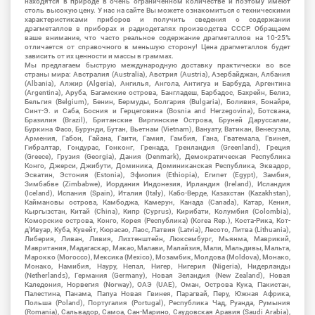
находятся в природе в очень ограниченном количестве и поэтому имеют
столь высокую цену. У нас на сайте Вы можете ознакомиться с техническими
характеристиками приборов и получить сведения о содержании
драгметаллов в приборах и радиодеталях производства СССР. Обращаем
ваше внимание, что часто реальное содержание драгметаллов на 10-25%
отличается от справочного в меньшую сторону! Цена драгметаллов будет
зависить от их ценности и массы в граммах.
Мы предлагаем быструю международную доставку практически во все
страны мира: Австралия (Australia), Австрия (Austria), Азербайджан, Албания
(Albania), Алжир (Algeria), Ангилья, Ангола, Антигуа и Барбуда, Аргентина
(Argentina), Аруба, Багамские острова, Бангладеш, Барбадос, Бахрейн, Белиз,
Бельгия (Belgium), Бенин, Бермуды, Болгария (Bulgaria), Боливия, Бонайре,
Синт-Э. и Саба, Босния и Герцеговина (Bosnia and Herzegovina), Ботсвана,
Бразилия (Brazil), Британские Виргинские Острова, Бруней Даруссалам,
Буркина Фасо, Бурунди, Бутан, Вьетнам (Vietnam), Вануату, Ватикан, Венесуэла,
Армения, Габон, Гайана, Гаити, Гамия, Гамбия, Гана, Гватемала, Гвинея,
Гибралтар, Гондурас, Гонконг, Гренада, Гренландия (Greenland), Греция
(Greece), Грузия (Georgia), Дания (Denmark), Демократическая Республика
Конго, Джерси, Джибути, Доминика, Доминиканская Республика, Эквадор,
Эсватин, Эстония (Estonia), Эфиопия (Ethiopia), Египет (Egypt), Замбия,
Зимбабве (Zimbabwe), Иордания Индонезия, Ирландия (Ireland), Исландия
(Iceland), Испания (Spain), Италия (Italy), Кабо-Верде, Казахстан (Kazakhstan),
Каймановы острова, Камбоджа, Камерун, Канада (Canada), Катар, Кения,
Кыргызстан, Китай (China), Кипр (Cyprus), Кирибати, Колумбия (Colombia),
Коморские острова, Конго, Корея (Республика) (Korea Rep.), Коста-Рика, Кот-
д'Ивуар, Куба, Кувейт, Кюрасао, Лаос, Латвия (Latvia), Лесото, Литва (Lithuania),
Либерия, Ливан, Ливия, Лихтенштейн, Люксембург, Мьянма, Маврикий,
Мавритания, Мадагаскар, Макао, Малави, Малайзия, Мали, Мальдивы, Мальта,
Марокко (Morocco), Мексика (Mexico), Мозамбик, Молдова (Moldova), Монако,
Монако, Намибия, Науру, Непал, Нигер, Нигерия (Nigeria), Нидерланды
(Netherlands), Германия (Germany), Новая Зеландия (New Zealand), Новая
Каледония, Норвегия (Norway), ОАЭ (UAE), Оман, Острова Кука, Пакистан,
Палестина, Панама, Папуа Новая Гвинея, Парагвай, Перу, Южная Африка,
Польша (Poland), Португалия (Portugal), Республика Чад, Руанда, Румыния
(Romania), Сальвадор, Самоа, Сан-Марино, Саудовская Аравия (Saudi Arabia),