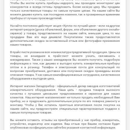
Чтобы Вы могли купить приборы недорого, мы проводим мониторинг цен
конкурентов и всегда готовы предложить более низкую цену. Мы продаем
только качественные товары по самым лучшим ценам. На нашем сайте Вы
можете дешево купить как последние новинки, так и проверенные временем
приборы от лучших производителей.
На сайте постоянно действует акция «Куплю по лучшей цене» - если на другом
интернет-ресурсе (доска объявлений, форум, или объявление другого онлайн-
сервиса) у товара, представленного на нашем сайте, меньшая цена, то мы
продадим Вам его еще дешевле! Покупателям также предоставляется
дополнительная скидка за оставленный отзыв или фотографии применения
наших товаров.
В прайс-листе указана не вся номенклатура предлагаемой продукции. Цены на
товары, не вошедшие в прайс-лист можете узнать, связавшись с
менеджерами. Также у наших менеджеров Вы можете получить подробную
информацию о том, как дешево и выгодно купить измерительные приборы
оптом и в розницу. Телефон и электронная почта для консультаций по
вопросам приобретения, доставки или получения скидки приведены возле
описания товара. У нас самые квалифицированные сотрудники, качественное
оборудование и выгодная цена.
Интернет магазин Западприбор - официальный дилер заводов изготовителей
измерительного оборудования. Наша цель - продажа товаров высокого
качества с лучшими ценовыми предложениями и сервисом для наших
клиентов. Наш интернет магазинможет не только продать необходимый Вам
прибор, но и предложить дополнительные услуги по его поверке, ремонту и
монтажу. Чтобы у Вас остались приятные впечатления после покупки на
нашем сайте, мы предусмотрели специальные гарантированные подарки к
самым популярным товарам.
Вы можете оставить отзывы на приобретенный у нас прибор, измеритель,
устройство, индикатор или изделие. Ваш отзыв при Вашем согласии будет
опубликован на официальном сайте без указания контактной информации.