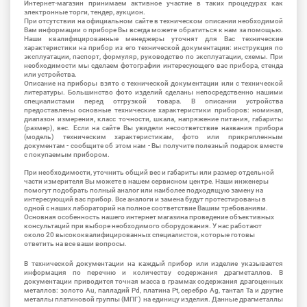
Интернет-магазин принимаем активное участие в таких процедурах как
электронные торги, тендер, аукцион.
При отсутствии на официальном сайте в техническом описании необходимой
Вам информации о приборе Вы всегда можете обратиться к нам за помощью.
Наши квалифицированные менеджеры уточнят для Вас технические
характеристики на прибор из его технической документации: инструкция по
эксплуатации, паспорт, формуляр, руководство по эксплуатации, схемы. При
необходимости мы сделаем фотографии интересующего вас прибора, стенда
или устройства.
Описание на приборы взято с технической документации или с технической
литературы. Большинство фото изделий сделаны непосредственно нашими
специалистами перед отгрузкой товара. В описании устройства
предоставлены основные технические характеристики приборов: номинал,
диапазон измерения, класс точности, шкала, напряжение питания, габариты
(размер), вес. Если на сайте Вы увидели несоответствие названия прибора
(модель) техническим характеристикам, фото или прикрепленным
документам - сообщите об этом нам - Вы получите полезный подарок вместе
с покупаемым прибором.
При необходимости, уточнить общий вес и габариты или размер отдельной
части измерителя Вы можете в нашем сервисном центре. Наши инженеры
помогут подобрать полный аналог или наиболее подходящую замену на
интересующий вас прибор. Все аналоги и замена будут протестированы в
одной с наших лабораторий на полное соответствие Вашим требованиям.
Основная особенность нашего интернет магазина проведение объективных
консультаций при выборе необходимого оборудования. У нас работают
около 20 высококвалифицированных специалистов, которые готовы
ответить на все ваши вопросы.
В технической документации на каждый прибор или изделие указывается
информация по перечню и количеству содержания драгметаллов. В
документации приводится точная масса в граммах содержания драгоценных
металлов: золото Au, палладий Pd, платина Pt, серебро Ag, тантал Ta и другие
металлы платиновой группы (МПГ) на единицу изделия. Данные драгметаллы