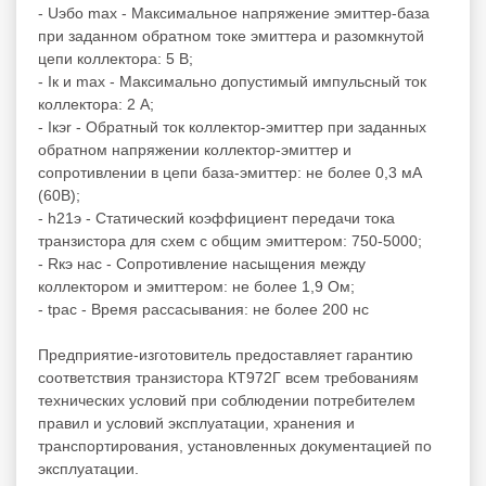
- Uэбо max - Максимальное напряжение эмиттер-база
при заданном обратном токе эмиттера и разомкнутой
цепи коллектора: 5 В;
- Iк и max - Максимально допустимый импульсный ток
коллектора: 2 А;
- Iкэr - Обратный ток коллектор-эмиттер при заданных
обратном напряжении коллектор-эмиттер и
сопротивлении в цепи база-эмиттер: не более 0,3 мА
(60В);
- h21э - Статический коэффициент передачи тока
транзистора для схем с общим эмиттером: 750-5000;
- Rкэ нас - Сопротивление насыщения между
коллектором и эмиттером: не более 1,9 Ом;
- tрас - Время рассасывания: не более 200 нс
Предприятие-изготовитель предоставляет гарантию
соответствия транзистора КТ972Г всем требованиям
технических условий при соблюдении потребителем
правил и условий эксплуатации, хранения и
транспортирования, установленных документацией по
эксплуатации.