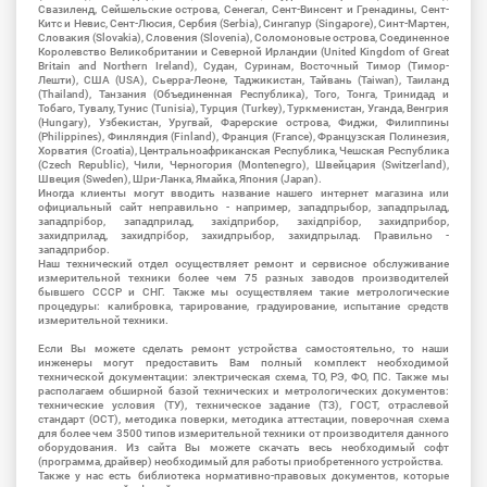
Свазиленд, Сейшельские острова, Сенегал, Сент-Винсент и Гренадины, Сент-
Китс и Невис, Сент-Люсия, Сербия (Serbia), Сингапур (Singapore), Синт-Мартен,
Словакия (Slovakia), Словения (Slovenia), Соломоновые острова, Соединенное
Королевство Великобритании и Северной Ирландии (United Kingdom of Great
Britain and Northern Ireland), Судан, Суринам, Восточный Тимор (Тимор-
Лешти), США (USA), Сьерра-Леоне, Таджикистан, Тайвань (Taiwan), Таиланд
(Thailand), Танзания (Объединенная Республика), Того, Тонга, Тринидад и
Тобаго, Тувалу, Тунис (Tunisia), Турция (Turkey), Туркменистан, Уганда, Венгрия
(Hungary), Узбекистан, Уругвай, Фарерские острова, Фиджи, Филиппины
(Philippines), Финляндия (Finland), Франция (France), Французская Полинезия,
Хорватия (Croatia), Центральноафриканская Республика, Чешская Республика
(Czech Republic), Чили, Черногория (Montenegro), Швейцария (Switzerland),
Швеция (Sweden), Шри-Ланка, Ямайка, Япония (Japan).
Иногда клиенты могут вводить название нашего интернет магазина или
официальный сайт неправильно - например, западпрыбор, западпрылад,
западпрібор, западприлад, західприбор, західпрібор, захидприбор,
захидприлад, захидпрібор, захидпрыбор, захидпрылад. Правильно -
западприбор.
Наш технический отдел осуществляет ремонт и сервисное обслуживание
измерительной техники более чем 75 разных заводов производителей
бывшего СССР и СНГ. Также мы осуществляем такие метрологические
процедуры: калибровка, тарирование, градуирование, испытание средств
измерительной техники.
Если Вы можете сделать ремонт устройства самостоятельно, то наши
инженеры могут предоставить Вам полный комплект необходимой
технической документации: электрическая схема, ТО, РЭ, ФО, ПС. Также мы
располагаем обширной базой технических и метрологических документов:
технические условия (ТУ), техническое задание (ТЗ), ГОСТ, отраслевой
стандарт (ОСТ), методика поверки, методика аттестации, поверочная схема
для более чем 3500 типов измерительной техники от производителя данного
оборудования. Из сайта Вы можете скачать весь необходимый софт
(программа, драйвер) необходимый для работы приобретенного устройства.
Также у нас есть библиотека нормативно-правовых документов, которые