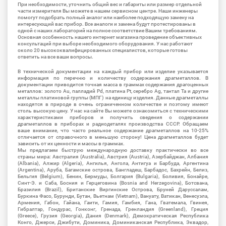
При необходимости, уточнить общий вес и габариты или размер отдельной
части измерителя Вы можете в нашем сервисном центре. Наши инженеры
помогут подобрать полный аналог или наиболее подходящую замену на
интересующий вас прибор. Все аналоги и замена будут протестированы в
одной с наших лабораторий на полное соответствие Вашим требованиям.
Основная особенность нашего интернет магазина проведение объективных
консультаций при выборе необходимого оборудования. У нас работают
около 20 высококвалифицированных специалистов, которые готовы
ответить на все ваши вопросы.
В технической документации на каждый прибор или изделие указывается
информация по перечню и количеству содержания драгметаллов. В
документации приводится точная масса в граммах содержания драгоценных
металлов: золото Au, палладий Pd, платина Pt, серебро Ag, тантал Ta и другие
металлы платиновой группы (МПГ) на единицу изделия. Данные драгметаллы
находятся в природе в очень ограниченном количестве и поэтому имеют
столь высокую цену. У нас на сайте Вы можете ознакомиться с техническими
характеристиками приборов и получить сведения о содержании
драгметаллов в приборах и радиодеталях производства СССР. Обращаем
ваше внимание, что часто реальное содержание драгметаллов на 10-25%
отличается от справочного в меньшую сторону! Цена драгметаллов будет
зависить от их ценности и массы в граммах.
Мы предлагаем быструю международную доставку практически во все
страны мира: Австралия (Australia), Австрия (Austria), Азербайджан, Албания
(Albania), Алжир (Algeria), Ангилья, Ангола, Антигуа и Барбуда, Аргентина
(Argentina), Аруба, Багамские острова, Бангладеш, Барбадос, Бахрейн, Белиз,
Бельгия (Belgium), Бенин, Бермуды, Болгария (Bulgaria), Боливия, Бонайре,
Синт-Э. и Саба, Босния и Герцеговина (Bosnia and Herzegovina), Ботсвана,
Бразилия (Brazil), Британские Виргинские Острова, Бруней Даруссалам,
Буркина Фасо, Бурунди, Бутан, Вьетнам (Vietnam), Вануату, Ватикан, Венесуэла,
Армения, Габон, Гайана, Гаити, Гамия, Гамбия, Гана, Гватемала, Гвинея,
Гибралтар, Гондурас, Гонконг, Гренада, Гренландия (Greenland), Греция
(Greece), Грузия (Georgia), Дания (Denmark), Демократическая Республика
Конго, Джерси, Джибути, Доминика, Доминиканская Республика, Эквадор,