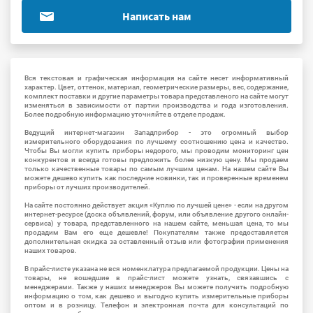
Написать нам
Вся текстовая и графическая информация на сайте несет информативный
характер. Цвет, оттенок, материал, геометрические размеры, вес, содержание,
комплект поставки и другие параметры товара представленого на сайте могут
изменяться в зависимости от партии производства и года изготовления.
Более подробную информацию уточняйте в отделе продаж.
Ведущий интернет-магазин Западприбор - это огромный выбор
измерительного оборудования по лучшему соотношению цена и качество.
Чтобы Вы могли купить приборы недорого, мы проводим мониторинг цен
конкурентов и всегда готовы предложить более низкую цену. Мы продаем
только качественные товары по самым лучшим ценам. На нашем сайте Вы
можете дешево купить как последние новинки, так и проверенные временем
приборы от лучших производителей.
На сайте постоянно действует акция «Куплю по лучшей цене» - если на другом
интернет-ресурсе (доска объявлений, форум, или объявление другого онлайн-
сервиса) у товара, представленного на нашем сайте, меньшая цена, то мы
продадим Вам его еще дешевле! Покупателям также предоставляется
дополнительная скидка за оставленный отзыв или фотографии применения
наших товаров.
В прайс-листе указана не вся номенклатура предлагаемой продукции. Цены на
товары, не вошедшие в прайс-лист можете узнать, связавшись с
менеджерами. Также у наших менеджеров Вы можете получить подробную
информацию о том, как дешево и выгодно купить измерительные приборы
оптом и в розницу. Телефон и электронная почта для консультаций по