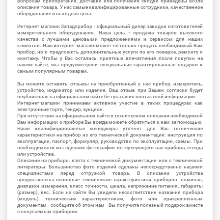
вопросам приобретения, доставки или получения скидки приведены возле
описания товара. У нас самые квалифицированные сотрудники, качественное
оборудование и выгодная цена.
Интернет магазин Западприбор - официальный дилер заводов изготовителей
измерительного оборудования. Наша цель - продажа товаров высокого
качества с лучшими ценовыми предложениями и сервисом для наших
клиентов. Наш интернет магазинможет не только продать необходимый Вам
прибор, но и предложить дополнительные услуги по его поверке, ремонту и
монтажу. Чтобы у Вас остались приятные впечатления после покупки на
нашем сайте, мы предусмотрели специальные гарантированные подарки к
самым популярным товарам.
Вы можете оставить отзывы на приобретенный у нас прибор, измеритель,
устройство, индикатор или изделие. Ваш отзыв при Вашем согласии будет
опубликован на официальном сайте без указания контактной информации.
Интернет-магазин принимаем активное участие в таких процедурах как
электронные торги, тендер, аукцион.
При отсутствии на официальном сайте в техническом описании необходимой
Вам информации о приборе Вы всегда можете обратиться к нам за помощью.
Наши квалифицированные менеджеры уточнят для Вас технические
характеристики на прибор из его технической документации: инструкция по
эксплуатации, паспорт, формуляр, руководство по эксплуатации, схемы. При
необходимости мы сделаем фотографии интересующего вас прибора, стенда
или устройства.
Описание на приборы взято с технической документации или с технической
литературы. Большинство фото изделий сделаны непосредственно нашими
специалистами перед отгрузкой товара. В описании устройства
предоставлены основные технические характеристики приборов: номинал,
диапазон измерения, класс точности, шкала, напряжение питания, габариты
(размер), вес. Если на сайте Вы увидели несоответствие названия прибора
(модель) техническим характеристикам, фото или прикрепленным
документам - сообщите об этом нам - Вы получите полезный подарок вместе
с покупаемым прибором.