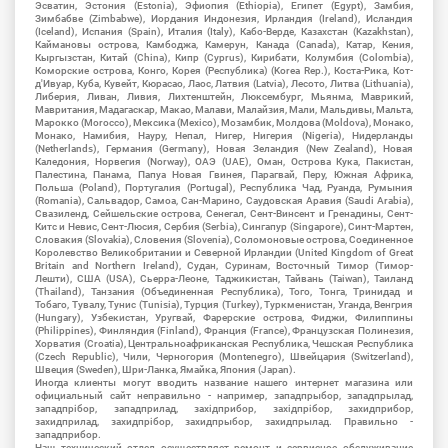
Эсватин, Эстония (Estonia), Эфиопия (Ethiopia), Египет (Egypt), Замбия,
Зимбабве (Zimbabwe), Иордания Индонезия, Ирландия (Ireland), Исландия
(Iceland), Испания (Spain), Италия (Italy), Кабо-Верде, Казахстан (Kazakhstan),
Каймановы острова, Камбоджа, Камерун, Канада (Canada), Катар, Кения,
Кыргызстан, Китай (China), Кипр (Cyprus), Кирибати, Колумбия (Colombia),
Коморские острова, Конго, Корея (Республика) (Korea Rep.), Коста-Рика, Кот-
д'Ивуар, Куба, Кувейт, Кюрасао, Лаос, Латвия (Latvia), Лесото, Литва (Lithuania),
Либерия, Ливан, Ливия, Лихтенштейн, Люксембург, Мьянма, Маврикий,
Мавритания, Мадагаскар, Макао, Малави, Малайзия, Мали, Мальдивы, Мальта,
Марокко (Morocco), Мексика (Mexico), Мозамбик, Молдова (Moldova), Монако,
Монако, Намибия, Науру, Непал, Нигер, Нигерия (Nigeria), Нидерланды
(Netherlands), Германия (Germany), Новая Зеландия (New Zealand), Новая
Каледония, Норвегия (Norway), ОАЭ (UAE), Оман, Острова Кука, Пакистан,
Палестина, Панама, Папуа Новая Гвинея, Парагвай, Перу, Южная Африка,
Польша (Poland), Португалия (Portugal), Республика Чад, Руанда, Румыния
(Romania), Сальвадор, Самоа, Сан-Марино, Саудовская Аравия (Saudi Arabia),
Свазиленд, Сейшельские острова, Сенегал, Сент-Винсент и Гренадины, Сент-
Китс и Невис, Сент-Люсия, Сербия (Serbia), Сингапур (Singapore), Синт-Мартен,
Словакия (Slovakia), Словения (Slovenia), Соломоновые острова, Соединенное
Королевство Великобритании и Северной Ирландии (United Kingdom of Great
Britain and Northern Ireland), Судан, Суринам, Восточный Тимор (Тимор-
Лешти), США (USA), Сьерра-Леоне, Таджикистан, Тайвань (Taiwan), Таиланд
(Thailand), Танзания (Объединенная Республика), Того, Тонга, Тринидад и
Тобаго, Тувалу, Тунис (Tunisia), Турция (Turkey), Туркменистан, Уганда, Венгрия
(Hungary), Узбекистан, Уругвай, Фарерские острова, Фиджи, Филиппины
(Philippines), Финляндия (Finland), Франция (France), Французская Полинезия,
Хорватия (Croatia), Центральноафриканская Республика, Чешская Республика
(Czech Republic), Чили, Черногория (Montenegro), Швейцария (Switzerland),
Швеция (Sweden), Шри-Ланка, Ямайка, Япония (Japan).
Иногда клиенты могут вводить название нашего интернет магазина или
официальный сайт неправильно - например, западпрыбор, западпрылад,
западпрібор, западприлад, західприбор, західпрібор, захидприбор,
захидприлад, захидпрібор, захидпрыбор, захидпрылад. Правильно -
западприбор.
Наш технический отдел осуществляет ремонт и сервисное обслуживание