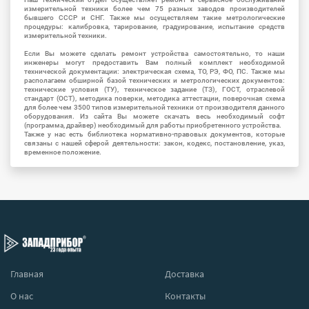
измерительной техники более чем 75 разных заводов производителей
бывшего СССР и СНГ. Также мы осуществляем такие метрологические
процедуры: калибровка, тарирование, градуирование, испытание средств
измерительной техники.
Если Вы можете сделать ремонт устройства самостоятельно, то наши
инженеры могут предоставить Вам полный комплект необходимой
технической документации: электрическая схема, ТО, РЭ, ФО, ПС. Также мы
располагаем обширной базой технических и метрологических документов:
технические условия (ТУ), техническое задание (ТЗ), ГОСТ, отраслевой
стандарт (ОСТ), методика поверки, методика аттестации, поверочная схема
для более чем 3500 типов измерительной техники от производителя данного
оборудования. Из сайта Вы можете скачать весь необходимый софт
(программа, драйвер) необходимый для работы приобретенного устройства.
Также у нас есть библиотека нормативно-правовых документов, которые
связаны с нашей сферой деятельности: закон, кодекс, постановление, указ,
временное положение.
Главная
Доставка
О нас
Контакты