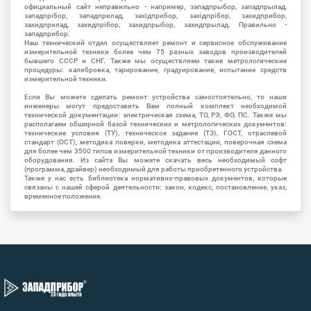
официальный сайт неправильно - например, западпрыбор, западпрылад,
западпрібор, западприлад, західприбор, західпрібор, захидприбор,
захидприлад, захидпрібор, захидпрыбор, захидпрылад. Правильно -
западприбор.
Наш технический отдел осуществляет ремонт и сервисное обслуживание
измерительной техники более чем 75 разных заводов производителей
бывшего СССР и СНГ. Также мы осуществляем такие метрологические
процедуры: калибровка, тарирование, градуирование, испытание средств
измерительной техники.
Если Вы можете сделать ремонт устройства самостоятельно, то наши
инженеры могут предоставить Вам полный комплект необходимой
технической документации: электрическая схема, ТО, РЭ, ФО, ПС. Также мы
располагаем обширной базой технических и метрологических документов:
технические условия (ТУ), техническое задание (ТЗ), ГОСТ, отраслевой
стандарт (ОСТ), методика поверки, методика аттестации, поверочная схема
для более чем 3500 типов измерительной техники от производителя данного
оборудования. Из сайта Вы можете скачать весь необходимый софт
(программа, драйвер) необходимый для работы приобретенного устройства.
Также у нас есть библиотека нормативно-правовых документов, которые
связаны с нашей сферой деятельности: закон, кодекс, постановление, указ,
временное положение.