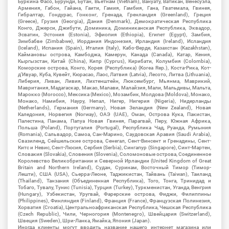
Буркина Фасо, Бурунди, Бутан, Вьетнам (Vietnam), Вануату, Ватикан, Венесуэла,
Армения, Габон, Гайана, Гаити, Гамия, Гамбия, Гана, Гватемала, Гвинея,
Гибралтар, Гондурас, Гонконг, Гренада, Гренландия (Greenland), Греция
(Greece), Грузия (Georgia), Дания (Denmark), Демократическая Республика
Конго, Джерси, Джибути, Доминика, Доминиканская Республика, Эквадор,
Эсватин, Эстония (Estonia), Эфиопия (Ethiopia), Египет (Egypt), Замбия,
Зимбабве (Zimbabwe), Иордания Индонезия, Ирландия (Ireland), Исландия
(Iceland), Испания (Spain), Италия (Italy), Кабо-Верде, Казахстан (Kazakhstan),
Каймановы острова, Камбоджа, Камерун, Канада (Canada), Катар, Кения,
Кыргызстан, Китай (China), Кипр (Cyprus), Кирибати, Колумбия (Colombia),
Коморские острова, Конго, Корея (Республика) (Korea Rep.), Коста-Рика, Кот-
д'Ивуар, Куба, Кувейт, Кюрасао, Лаос, Латвия (Latvia), Лесото, Литва (Lithuania),
Либерия, Ливан, Ливия, Лихтенштейн, Люксембург, Мьянма, Маврикий,
Мавритания, Мадагаскар, Макао, Малави, Малайзия, Мали, Мальдивы, Мальта,
Марокко (Morocco), Мексика (Mexico), Мозамбик, Молдова (Moldova), Монако,
Монако, Намибия, Науру, Непал, Нигер, Нигерия (Nigeria), Нидерланды
(Netherlands), Германия (Germany), Новая Зеландия (New Zealand), Новая
Каледония, Норвегия (Norway), ОАЭ (UAE), Оман, Острова Кука, Пакистан,
Палестина, Панама, Папуа Новая Гвинея, Парагвай, Перу, Южная Африка,
Польша (Poland), Португалия (Portugal), Республика Чад, Руанда, Румыния
(Romania), Сальвадор, Самоа, Сан-Марино, Саудовская Аравия (Saudi Arabia),
Свазиленд, Сейшельские острова, Сенегал, Сент-Винсент и Гренадины, Сент-
Китс и Невис, Сент-Люсия, Сербия (Serbia), Сингапур (Singapore), Синт-Мартен,
Словакия (Slovakia), Словения (Slovenia), Соломоновые острова, Соединенное
Королевство Великобритании и Северной Ирландии (United Kingdom of Great
Britain and Northern Ireland), Судан, Суринам, Восточный Тимор (Тимор-
Лешти), США (USA), Сьерра-Леоне, Таджикистан, Тайвань (Taiwan), Таиланд
(Thailand), Танзания (Объединенная Республика), Того, Тонга, Тринидад и
Тобаго, Тувалу, Тунис (Tunisia), Турция (Turkey), Туркменистан, Уганда, Венгрия
(Hungary), Узбекистан, Уругвай, Фарерские острова, Фиджи, Филиппины
(Philippines), Финляндия (Finland), Франция (France), Французская Полинезия,
Хорватия (Croatia), Центральноафриканская Республика, Чешская Республика
(Czech Republic), Чили, Черногория (Montenegro), Швейцария (Switzerland),
Швеция (Sweden), Шри-Ланка, Ямайка, Япония (Japan).
Иногда клиенты могут вводить название нашего интернет магазина или