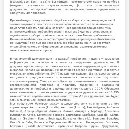
(размер), вес. Если на сайте Вы увидели несоответствие названия прибора
(модель) техническим характеристикам, фото или прикрепленным
документам - сообщите об этом нам - Вы получите полезный подарок вместе
с покупаемым прибором.
При необходимости, уточнить общий вес и габариты или размер отдельной
части измерителя Вы можете в нашем сервисном центре. Наши инженеры
помогут подобрать полный аналог или наиболее подходящую замену на
интересующий вас прибор. Все аналоги и замена будут протестированы в
одной с наших лабораторий на полное соответствие Вашим требованиям.
Основная особенность нашего интернет магазина проведение объективных
консультаций при выборе необходимого оборудования. У нас работают
около 20 высококвалифицированных специалистов, которые готовы
ответить на все ваши вопросы.
В технической документации на каждый прибор или изделие указывается
информация по перечню и количеству содержания драгметаллов. В
документации приводится точная масса в граммах содержания драгоценных
металлов: золото Au, палладий Pd, платина Pt, серебро Ag, тантал Ta и другие
металлы платиновой группы (МПГ) на единицу изделия. Данные драгметаллы
находятся в природе в очень ограниченном количестве и поэтому имеют
столь высокую цену. У нас на сайте Вы можете ознакомиться с техническими
характеристиками приборов и получить сведения о содержании
драгметаллов в приборах и радиодеталях производства СССР. Обращаем
ваше внимание, что часто реальное содержание драгметаллов на 10-25%
отличается от справочного в меньшую сторону! Цена драгметаллов будет
зависить от их ценности и массы в граммах.
Мы предлагаем быструю международную доставку практически во все
страны мира: Австралия (Australia), Австрия (Austria), Азербайджан, Албания
(Albania), Алжир (Algeria), Ангилья, Ангола, Антигуа и Барбуда, Аргентина
(Argentina), Аруба, Багамские острова, Бангладеш, Барбадос, Бахрейн, Белиз,
Бельгия (Belgium), Бенин, Бермуды, Болгария (Bulgaria), Боливия, Бонайре,
Синт-Э. и Саба, Босния и Герцеговина (Bosnia and Herzegovina), Ботсвана,
Бразилия (Brazil), Британские Виргинские Острова, Бруней Даруссалам,