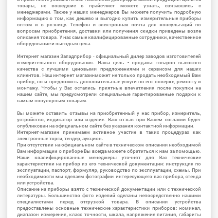
товары, не вошедшие в прайс-лист можете узнать, связавшись с
менеджерами. Также у наших менеджеров Вы можете получить подробную
информацию о том, как дешево и выгодно купить измерительные приборы
оптом и в розницу. Телефон и электронная почта для консультаций по
вопросам приобретения, доставки или получения скидки приведены возле
описания товара. У нас самые квалифицированные сотрудники, качественное
оборудование и выгодная цена.
Интернет магазин Западприбор - официальный дилер заводов изготовителей
измерительного оборудования. Наша цель - продажа товаров высокого
качества с лучшими ценовыми предложениями и сервисом для наших
клиентов. Наш интернет магазинможет не только продать необходимый Вам
прибор, но и предложить дополнительные услуги по его поверке, ремонту и
монтажу. Чтобы у Вас остались приятные впечатления после покупки на
нашем сайте, мы предусмотрели специальные гарантированные подарки к
самым популярным товарам.
Вы можете оставить отзывы на приобретенный у нас прибор, измеритель,
устройство, индикатор или изделие. Ваш отзыв при Вашем согласии будет
опубликован на официальном сайте без указания контактной информации.
Интернет-магазин принимаем активное участие в таких процедурах как
электронные торги, тендер, аукцион.
При отсутствии на официальном сайте в техническом описании необходимой
Вам информации о приборе Вы всегда можете обратиться к нам за помощью.
Наши квалифицированные менеджеры уточнят для Вас технические
характеристики на прибор из его технической документации: инструкция по
эксплуатации, паспорт, формуляр, руководство по эксплуатации, схемы. При
необходимости мы сделаем фотографии интересующего вас прибора, стенда
или устройства.
Описание на приборы взято с технической документации или с технической
литературы. Большинство фото изделий сделаны непосредственно нашими
специалистами перед отгрузкой товара. В описании устройства
предоставлены основные технические характеристики приборов: номинал,
диапазон измерения, класс точности, шкала, напряжение питания, габариты