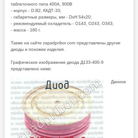
таблеточного типа 400А, 900В
- корпус - D.B2, ККДТ-33;
- габаритные размеры, мм - DxH 54x20;
- рекомендуемый охладитель - О143, О243, О343;
- масса - 180 г.
Также на сайте zapadpribor.com представлены другие
диоды
и похожие изделия.
Графическое изображение диода Д133-400-9
представлено ниже:
Данное