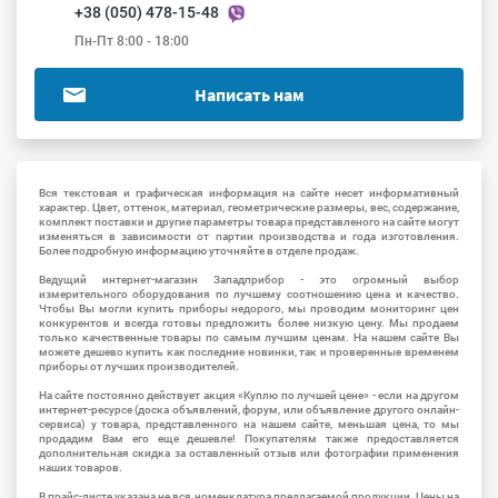
+38 (050) 478-15-48
Пн-Пт 8:00 - 18:00
Написать нам
Вся текстовая и графическая информация на сайте несет информативный
характер. Цвет, оттенок, материал, геометрические размеры, вес, содержание,
комплект поставки и другие параметры товара представленого на сайте могут
изменяться в зависимости от партии производства и года изготовления.
Более подробную информацию уточняйте в отделе продаж.
Ведущий интернет-магазин Западприбор - это огромный выбор
измерительного оборудования по лучшему соотношению цена и качество.
Чтобы Вы могли купить приборы недорого, мы проводим мониторинг цен
конкурентов и всегда готовы предложить более низкую цену. Мы продаем
только качественные товары по самым лучшим ценам. На нашем сайте Вы
можете дешево купить как последние новинки, так и проверенные временем
приборы от лучших производителей.
На сайте постоянно действует акция «Куплю по лучшей цене» - если на другом
интернет-ресурсе (доска объявлений, форум, или объявление другого онлайн-
сервиса) у товара, представленного на нашем сайте, меньшая цена, то мы
продадим Вам его еще дешевле! Покупателям также предоставляется
дополнительная скидка за оставленный отзыв или фотографии применения
наших товаров.
В прайс-листе указана не вся номенклатура предлагаемой продукции. Цены на