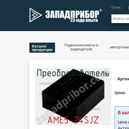
О нас
Радиокомпоненты и
Каталог
импортные
продукции
радиодетали
Артик
Цена:
В на
Цена 
Акту