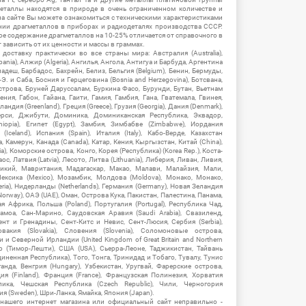
еталлы находятся в природе в очень ограниченном количестве и
на сайте Вы можете ознакомиться с техническими характеристиками
нии драгметаллов в приборах и радиодеталях производства СССР.
ое содержание драгметаллов на 10-25% отличается от справочного в
зависить от их ценности и массы в граммах.
ставку практически во все страны мира: Австралия (Australia),
ania), Алжир (Algeria), Ангилья, Ангола, Антигуа и Барбуда, Аргентина
гладеш, Барбадос, Бахрейн, Белиз, Бельгия (Belgium), Бенин, Бермуды,
-Э. и Саба, Босния и Герцеговина (Bosnia and Herzegovina), Ботсвана,
Острова, Бруней Даруссалам, Буркина Фасо, Бурунди, Бутан, Вьетнам
мения, Габон, Гайана, Гаити, Гамия, Гамбия, Гана, Гватемала, Гвинея,
андия (Greenland), Греция (Greece), Грузия (Georgia), Дания (Denmark),
рси, Джибути, Доминика, Доминиканская Республика, Эквадор,
hiopia), Египет (Egypt), Замбия, Зимбабве (Zimbabwe), Иордания
Iceland), Испания (Spain), Италия (Italy), Кабо-Верде, Казахстан
 Камерун, Канада (Canada), Катар, Кения, Кыргызстан, Китай (China),
), Коморские острова, Конго, Корея (Республика) (Korea Rep.), Коста-
ос, Латвия (Latvia), Лесото, Литва (Lithuania), Либерия, Ливан, Ливия,
икий, Мавритания, Мадагаскар, Макао, Малави, Малайзия, Мали,
ексика (Mexico), Мозамбик, Молдова (Moldova), Монако, Монако,
eria), Нидерланды (Netherlands), Германия (Germany), Новая Зеландия
Norway), ОАЭ (UAE), Оман, Острова Кука, Пакистан, Палестина, Панама,
 Африка, Польша (Poland), Португалия (Portugal), Республика Чад,
амоа, Сан-Марино, Саудовская Аравия (Saudi Arabia), Свазиленд,
нт и Гренадины, Сент-Китс и Невис, Сент-Люсия, Сербия (Serbia),
овакия (Slovakia), Словения (Slovenia), Соломоновые острова,
 Северной Ирландии (United Kingdom of Great Britain and Northern
ор (Тимор-Лешти), США (USA), Сьерра-Леоне, Таджикистан, Тайвань
единенная Республика), Того, Тонга, Тринидад и Тобаго, Тувалу, Тунис
Уганда, Венгрия (Hungary), Узбекистан, Уругвай, Фарерские острова,
ия (Finland), Франция (France), Французская Полинезия, Хорватия
блика, Чешская Республика (Czech Republic), Чили, Черногория
ия (Sweden), Шри-Ланка, Ямайка, Япония (Japan).
 нашего интернет магазина или официальный сайт неправильно -