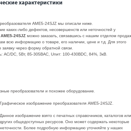
ческие характеристики
 преобразователя AME5-24SJZ мы описали ниже.
вие каких-либо дефектов, несовершенств или неточностей у
.
AME5-24SJZ
можно заказать, связавшись с нашим отделом продаж
м всю информацию о товаре, его наличии, цене и т.д. Для этого
 заявку через форму обратной связи.
 AC/DC, 5Вт, 85-305ВAC, Uпит: 100-430ВDC, 84%, 3кВ.
азные
преобразователи
и похожее оборудование.
Графическое изображение преобразователя AME5-24SJZ.
Данное изображение взято с печатных справочников, каталогов ил
других общедоступных ресурсов. Оно может содержать некоторые
неточности. Более подробную информацию уточняйте у наших