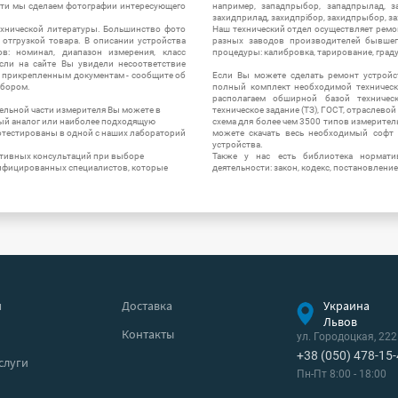
сти мы сделаем фотографии интересующего
например, западпрыбор, западпрылад, зап
захидприлад, захидпрібор, захидпрыбор, з
ехнической литературы. Большинство фото
Наш технический отдел осуществляет ремо
отгрузкой товара. В описании устройства
разных заводов производителей бывшег
в: номинал, диапазон измерения, класс
процедуры: калибровка, тарирование, град
 Если на сайте Вы увидели несоответствие
и прикрепленным документам - сообщите об
Если Вы можете сделать ремонт устройс
ибором.
полный комплект необходимой техническо
располагаем обширной базой техническ
ельной части измерителя Вы можете в
техническое задание (ТЗ), ГОСТ, отраслевой
ый аналог или наиболее подходящую
схема для более чем 3500 типов измерител
ротестированы в одной с наших лабораторий
можете скачать весь необходимый софт 
устройства.
ктивных консультаций при выборе
Также у нас есть библиотека нормати
лифицированных специалистов, которые
деятельности: закон, кодекс, постановление
я
Доставка
Украина
Львов
Контакты
ул. Городоцкая, 222
+38 (050) 478-15
слуги
Пн-Пт 8:00 - 18:00