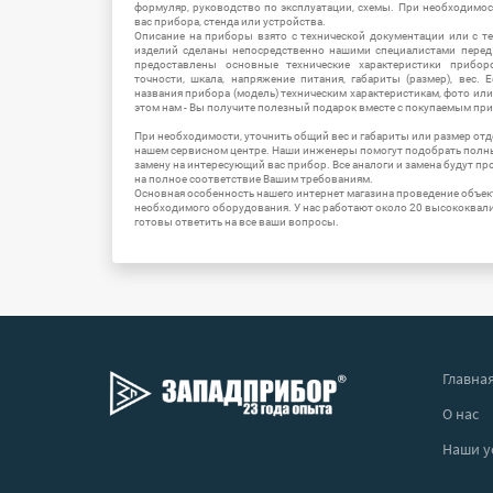
формуляр, руководство по эксплуатации, схемы. При необходимо
вас прибора, стенда или устройства.
Описание на приборы взято с технической документации или с т
изделий сделаны непосредственно нашими специалистами перед 
предоставлены основные технические характеристики приборо
точности, шкала, напряжение питания, габариты (размер), вес.
названия прибора (модель) техническим характеристикам, фото ил
этом нам - Вы получите полезный подарок вместе с покупаемым пр
При необходимости, уточнить общий вес и габариты или размер отд
нашем сервисном центре. Наши инженеры помогут подобрать полн
замену на интересующий вас прибор. Все аналоги и замена будут п
на полное соответствие Вашим требованиям.
Основная особенность нашего интернет магазина проведение объе
необходимого оборудования. У нас работают около 20 высококва
готовы ответить на все ваши вопросы.
Главна
О нас
Наши у