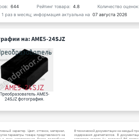
ров:
644
Рейтинг товара:
4.8
Количество оценок
я 1 раз в месяц; информация актуальна на
07 августа 2026
рафии на: AME5-24SJZ
Преобразователь AME5-
24SJZ фотография.
ивный характер. Цвет, оттенок, материал,
В технической документации на каждый пр
ругие параметры товара представленого на
содержания драгметаллов. В документац
а и года изготовления. Более подробную
металлов: золото Au, палладий Pd, плати