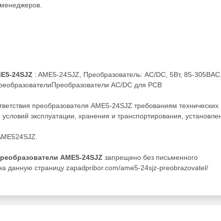
менеджеров.
ME5-24SJZ
: AME5-24SJZ, Преобразователь: AC/DC, 5Вт, 85-305ВAC
ПреобразователиПреобразователи AC/DC для PCB
ответствия преобразователя AME5-24SJZ требованиям технических
 условий эксплуатации, хранения и транспортирования, установле
 AME524SJZ.
преобразователи AME5-24SJZ
запрещено без письменного
а данную страницу zapadpribor.com/ame5-24sjz-preobrazovatel/