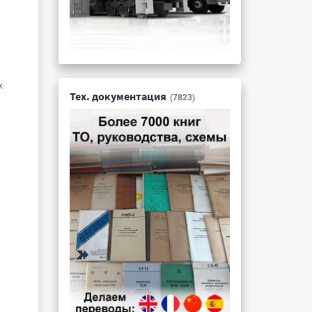
.
Тех. документация
(7823)
и