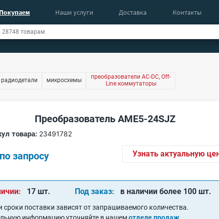
Покупаем
Наши услуги
Доставка
Контакты
преобразователи AC-DC, Off-
 радиодетали
микросхемы
Line коммутаторы
Преобразователь AME5-24SJZ
ул товара:
23491782
Узнать актуальную це
по запросу
личии:
17 шт.
Под заказ:
в наличии более 100 шт.
и сроки поставки зависят от запрашиваемого количества.
альную информацию уточняйте в нашем
отделе продаж
.