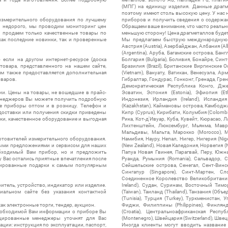
(МПГ) на единицу изделия. Данные драгм
поэтому имеют столь высокую цену. У нас 
измерительного оборудования по лучшему
приборов и получить сведения о содержа
ы недорого, мы проводим мониторинг цен
Обращаем ваше внимание, что часто реальн
ы продаем только качественные товары по
меньшую сторону! Цена драгметаллов будет 
ак последние новинки, так и проверенные
Мы предлагаем быструю международную до
Австрия (Austria), Азербайджан, Албания (Alb
(Argentina), Аруба, Багамские острова, Бан
 если на другом интернет-ресурсе (доска
Болгария (Bulgaria), Боливия, Бонайре, Синт
товара, представленного на нашем сайте,
Бразилия (Brazil), Британские Виргинские 
ям также предоставляется дополнительная
(Vietnam), Вануату, Ватикан, Венесуэла, Ар
оваров.
Гибралтар, Гондурас, Гонконг, Гренада, Гренл
Демократическая Республика Конго, Дже
ии. Цены на товары, не вошедшие в прайс-
Эсватин, Эстония (Estonia), Эфиопия (Et
менеджеров Вы можете получить подробную
Индонезия, Ирландия (Ireland), Исландия (
е приборы оптом и в розницу. Телефон и
(Kazakhstan), Каймановы острова, Камбоджа,
 доставки или получения скидки приведены
Кипр (Cyprus), Кирибати, Колумбия (Colombia
ки, качественное оборудование и выгодная
Рика, Кот-д'Ивуар, Куба, Кувейт, Кюрасао, Ла
Лихтенштейн, Люксембург, Мьянма, Мавр
Мальдивы, Мальта, Марокко (Morocco), М
отовителей измерительного оборудования.
Намибия, Науру, Непал, Нигер, Нигерия (Nig
выми предложениями и сервисом для наших
(New Zealand), Новая Каледония, Норвегия (
обходимый Вам прибор, но и предложить
Папуа Новая Гвинея, Парагвай, Перу, Южная
у Вас остались приятные впечатления после
Руанда, Румыния (Romania), Сальвадор, С
нтированные подарки к самым популярным
Сейшельские острова, Сенегал, Сент-Винсе
Сингапур (Singapore), Синт-Мартен, Сл
Соединенное Королевство Великобритании и
итель, устройство, индикатор или изделие.
Ireland), Судан, Суринам, Восточный Тим
альном сайте без указания контактной
(Taiwan), Таиланд (Thailand), Танзания (Объ
(Tunisia), Турция (Turkey), Туркменистан, 
ак электронные торги, тендер, аукцион.
Фиджи, Филиппины (Philippines), Финлянд
необходимой Вам информации о приборе Вы
(Croatia), Центральноафриканская Респу
цированные менеджеры уточнят для Вас
(Montenegro), Швейцария (Switzerland), Швец
ации: инструкция по эксплуатации, паспорт,
Иногда клиенты могут вводить название