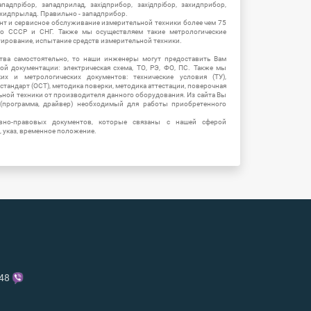
адпрібор, западприлад, західприбор, західпрібор, захидприбор,
ахидпрылад. Правильно - западприбор.
нт и сервисное обслуживание измерительной техники более чем 75
о СССР и СНГ. Также мы осуществляем такие метрологические
уирование, испытание средств измерительной техники.
тва самостоятельно, то наши инженеры могут предоставить Вам
й документации: электрическая схема, ТО, РЭ, ФО, ПС. Также мы
их и метрологических документов: технические условия (ТУ),
 стандарт (ОСТ), методика поверки, методика аттестации, поверочная
ьной техники от производителя данного оборудования. Из сайта Вы
(программа, драйвер) необходимый для работы приобретенного
вно-правовых документов, которые связаны с нашей сферой
, указ, временное положение.
-48