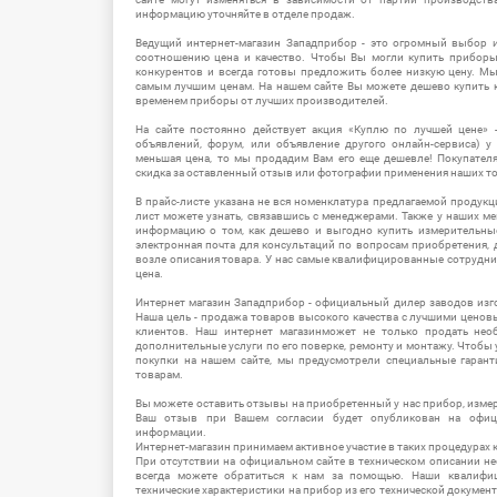
информацию уточняйте в отделе продаж.
Ведущий интернет-магазин Западприбор - это огромный выбор 
соотношению цена и качество. Чтобы Вы могли купить прибор
конкурентов и всегда готовы предложить более низкую цену. М
самым лучшим ценам. На нашем сайте Вы можете дешево купить к
временем приборы от лучших производителей.
На сайте постоянно действует акция «Куплю по лучшей цене» -
объявлений, форум, или объявление другого онлайн-сервиса) у 
меньшая цена, то мы продадим Вам его еще дешевле! Покупател
скидка за оставленный отзыв или фотографии применения наших т
В прайс-листе указана не вся номенклатура предлагаемой продукц
лист можете узнать, связавшись с менеджерами. Также у наших 
информацию о том, как дешево и выгодно купить измерительны
электронная почта для консультаций по вопросам приобретения,
возле описания товара. У нас самые квалифицированные сотрудни
цена.
Интернет магазин Западприбор - официальный дилер заводов изг
Наша цель - продажа товаров высокого качества с лучшими цено
клиентов. Наш интернет магазинможет не только продать не
дополнительные услуги по его поверке, ремонту и монтажу. Чтобы 
покупки на нашем сайте, мы предусмотрели специальные гара
товарам.
Вы можете оставить отзывы на приобретенный у нас прибор, измер
Ваш отзыв при Вашем согласии будет опубликован на офици
информации.
Интернет-магазин принимаем активное участие в таких процедурах к
При отсутствии на официальном сайте в техническом описании 
всегда можете обратиться к нам за помощью. Наши квалифи
технические характеристики на прибор из его технической документ