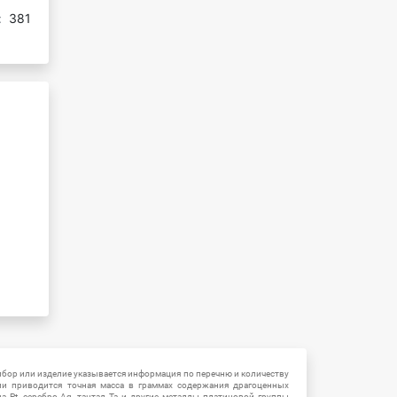
:
381
ибор или изделие указывается информация по перечню и количеству
ии приводится точная масса в граммах содержания драгоценных
на Pt, серебро Ag, тантал Ta и другие металлы платиновой группы