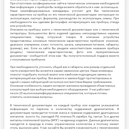
При отсутствии на официальном сайте в техническом описании необходимой
Вам информации о приборе Вы всегда можете обратиться к нам за помощью.
Наши квалифицированные менеджеры уточнят для Вас технические
характеристики на прибор из его технической документации: инструкция по
эксплуатации, паспорт, формуляр, руководство по эксплуатации, схемы. При
необходимости мы сделаем фотографии интересующего вас прибора, стенда
или устройства.
Описание на приборы взято с технической документации или с технической
литературы. Большинство фото изделий сделаны непосредственно нашими
специалистами перед отгрузкой товара. В описании устройства
предоставлены основные технические характеристики приборов: номинал,
диапазон измерения, класс точности, шкала, напряжение питания, габариты
(размер), вес. Если на сайте Вы увидели несоответствие названия прибора
(модель) техническим характеристикам, фото или прикрепленным
документам - сообщите об этом нам - Вы получите полезный подарок вместе
с покупаемым прибором.
При необходимости, уточнить общий вес и габариты или размер отдельной
части измерителя Вы можете в нашем сервисном центре. Наши инженеры
помогут подобрать полный аналог или наиболее подходящую замену на
интересующий вас прибор. Все аналоги и замена будут протестированы в
одной с наших лабораторий на полное соответствие Вашим требованиям.
Основная особенность нашего интернет магазина проведение объективных
консультаций при выборе необходимого оборудования. У нас работают
около 20 высококвалифицированных специалистов, которые готовы
ответить на все ваши вопросы.
В технической документации на каждый прибор или изделие указывается
информация по перечню и количеству содержания драгметаллов. В
документации приводится точная масса в граммах содержания драгоценных
металлов: золото Au, палладий Pd, платина Pt, серебро Ag, тантал Ta и другие
металлы платиновой группы (МПГ) на единицу изделия. Данные драгметаллы
находятся в природе в очень ограниченном количестве и поэтому имеют
столь высокую цену. У нас на сайте Вы можете ознакомиться с техническими