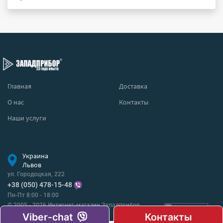
Главная
Доставка
О нас
Контакты
Наши услуги
Украина
Львов
ул. Городоцкая, 222
+38 (050) 478-15-48
Пн-Пт 8:00 - 18:00
© 2005 - 2026 Интернет-магазин Западприбор
Все права защищены.
Viber-chat
Контакты