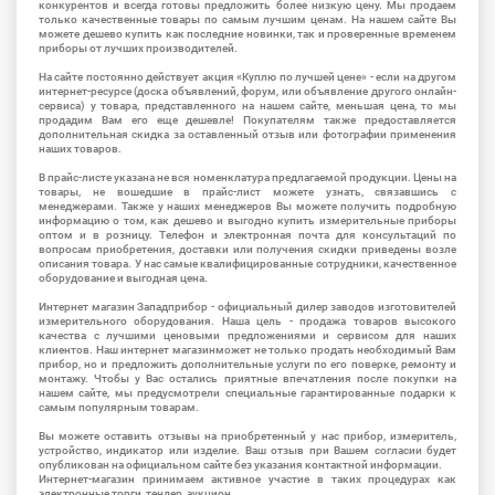
конкурентов и всегда готовы предложить более низкую цену. Мы продаем
только качественные товары по самым лучшим ценам. На нашем сайте Вы
можете дешево купить как последние новинки, так и проверенные временем
приборы от лучших производителей.
На сайте постоянно действует акция «Куплю по лучшей цене» - если на другом
интернет-ресурсе (доска объявлений, форум, или объявление другого онлайн-
сервиса) у товара, представленного на нашем сайте, меньшая цена, то мы
продадим Вам его еще дешевле! Покупателям также предоставляется
дополнительная скидка за оставленный отзыв или фотографии применения
наших товаров.
В прайс-листе указана не вся номенклатура предлагаемой продукции. Цены на
товары, не вошедшие в прайс-лист можете узнать, связавшись с
менеджерами. Также у наших менеджеров Вы можете получить подробную
информацию о том, как дешево и выгодно купить измерительные приборы
оптом и в розницу. Телефон и электронная почта для консультаций по
вопросам приобретения, доставки или получения скидки приведены возле
описания товара. У нас самые квалифицированные сотрудники, качественное
оборудование и выгодная цена.
Интернет магазин Западприбор - официальный дилер заводов изготовителей
измерительного оборудования. Наша цель - продажа товаров высокого
качества с лучшими ценовыми предложениями и сервисом для наших
клиентов. Наш интернет магазинможет не только продать необходимый Вам
прибор, но и предложить дополнительные услуги по его поверке, ремонту и
монтажу. Чтобы у Вас остались приятные впечатления после покупки на
нашем сайте, мы предусмотрели специальные гарантированные подарки к
самым популярным товарам.
Вы можете оставить отзывы на приобретенный у нас прибор, измеритель,
устройство, индикатор или изделие. Ваш отзыв при Вашем согласии будет
опубликован на официальном сайте без указания контактной информации.
Интернет-магазин принимаем активное участие в таких процедурах как
электронные торги, тендер, аукцион.