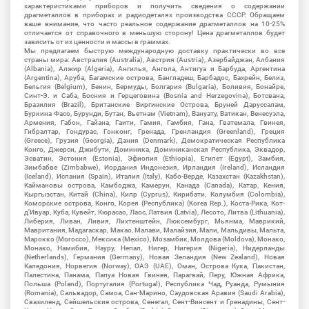
характеристиками приборов и получить сведения о содержании
драгметаллов в приборах и радиодеталях производства СССР. Обращаем
ваше внимание, что часто реальное содержание драгметаллов на 10-25%
отличается от справочного в меньшую сторону! Цена драгметаллов будет
зависить от их ценности и массы в граммах.
Мы предлагаем быструю международную доставку практически во все
страны мира: Австралия (Australia), Австрия (Austria), Азербайджан, Албания
(Albania), Алжир (Algeria), Ангилья, Ангола, Антигуа и Барбуда, Аргентина
(Argentina), Аруба, Багамские острова, Бангладеш, Барбадос, Бахрейн, Белиз,
Бельгия (Belgium), Бенин, Бермуды, Болгария (Bulgaria), Боливия, Бонайре,
Синт-Э. и Саба, Босния и Герцеговина (Bosnia and Herzegovina), Ботсвана,
Бразилия (Brazil), Британские Виргинские Острова, Бруней Даруссалам,
Буркина Фасо, Бурунди, Бутан, Вьетнам (Vietnam), Вануату, Ватикан, Венесуэла,
Армения, Габон, Гайана, Гаити, Гамия, Гамбия, Гана, Гватемала, Гвинея,
Гибралтар, Гондурас, Гонконг, Гренада, Гренландия (Greenland), Греция
(Greece), Грузия (Georgia), Дания (Denmark), Демократическая Республика
Конго, Джерси, Джибути, Доминика, Доминиканская Республика, Эквадор,
Эсватин, Эстония (Estonia), Эфиопия (Ethiopia), Египет (Egypt), Замбия,
Зимбабве (Zimbabwe), Иордания Индонезия, Ирландия (Ireland), Исландия
(Iceland), Испания (Spain), Италия (Italy), Кабо-Верде, Казахстан (Kazakhstan),
Каймановы острова, Камбоджа, Камерун, Канада (Canada), Катар, Кения,
Кыргызстан, Китай (China), Кипр (Cyprus), Кирибати, Колумбия (Colombia),
Коморские острова, Конго, Корея (Республика) (Korea Rep.), Коста-Рика, Кот-
д'Ивуар, Куба, Кувейт, Кюрасао, Лаос, Латвия (Latvia), Лесото, Литва (Lithuania),
Либерия, Ливан, Ливия, Лихтенштейн, Люксембург, Мьянма, Маврикий,
Мавритания, Мадагаскар, Макао, Малави, Малайзия, Мали, Мальдивы, Мальта,
Марокко (Morocco), Мексика (Mexico), Мозамбик, Молдова (Moldova), Монако,
Монако, Намибия, Науру, Непал, Нигер, Нигерия (Nigeria), Нидерланды
(Netherlands), Германия (Germany), Новая Зеландия (New Zealand), Новая
Каледония, Норвегия (Norway), ОАЭ (UAE), Оман, Острова Кука, Пакистан,
Палестина, Панама, Папуа Новая Гвинея, Парагвай, Перу, Южная Африка,
Польша (Poland), Португалия (Portugal), Республика Чад, Руанда, Румыния
(Romania), Сальвадор, Самоа, Сан-Марино, Саудовская Аравия (Saudi Arabia),
Свазиленд, Сейшельские острова, Сенегал, Сент-Винсент и Гренадины, Сент-