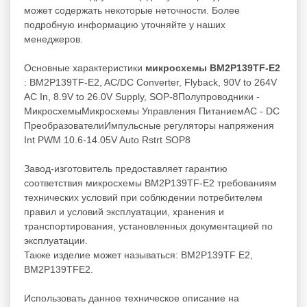
может содержать некоторые неточности. Более
подробную информацию уточняйте у наших
менеджеров.
Основные характеристики
микросхемы BM2P139TF-E2
: BM2P139TF-E2, AC/DC Converter, Flyback, 90V to 264V
AC In, 8.9V to 26.0V Supply, SOP-8Полупроводники -
МикросхемыМикросхемы Управления ПитаниемAC - DC
ПреобразователиИмпульсные регуляторы напряжения
Int PWM 10.6-14.05V Auto Rstrt SOP8
Завод-изготовитель предоставляет гарантию
соответствия микросхемы BM2P139TF-E2 требованиям
технических условий при соблюдении потребителем
правил и условий эксплуатации, хранения и
транспортирования, установленных документацией по
эксплуатации.
Также изделие может называться: BM2P139TF E2,
BM2P139TFE2.
Использовать данное техническое описание на