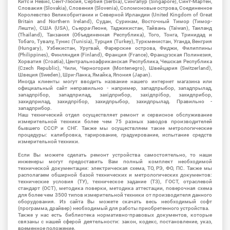
Китс и Невис, Сент-Люсия, Сербия (Serbia), Сингапур (Singapore), Синт-Мартен,
Словакия (Slovakia), Словения (Slovenia), Соломоновые острова, Соединенное
Королевство Великобритании и Северной Ирландии (United Kingdom of Great
Britain and Northern Ireland), Судан, Суринам, Восточный Тимор (Тимор-
Лешти), США (USA), Сьерра-Леоне, Таджикистан, Тайвань (Taiwan), Таиланд
(Thailand), Танзания (Объединенная Республика), Того, Тонга, Тринидад и
Тобаго, Тувалу, Тунис (Tunisia), Турция (Turkey), Туркменистан, Уганда, Венгрия
(Hungary), Узбекистан, Уругвай, Фарерские острова, Фиджи, Филиппины
(Philippines), Финляндия (Finland), Франция (France), Французская Полинезия,
Хорватия (Croatia), Центральноафриканская Республика, Чешская Республика
(Czech Republic), Чили, Черногория (Montenegro), Швейцария (Switzerland),
Швеция (Sweden), Шри-Ланка, Ямайка, Япония (Japan).
Иногда клиенты могут вводить название нашего интернет магазина или
официальный сайт неправильно - например, западпрыбор, западпрылад,
западпрібор, западприлад, західприбор, західпрібор, захидприбор,
захидприлад, захидпрібор, захидпрыбор, захидпрылад. Правильно -
западприбор.
Наш технический отдел осуществляет ремонт и сервисное обслуживание
измерительной техники более чем 75 разных заводов производителей
бывшего СССР и СНГ. Также мы осуществляем такие метрологические
процедуры: калибровка, тарирование, градуирование, испытание средств
измерительной техники.
Если Вы можете сделать ремонт устройства самостоятельно, то наши
инженеры могут предоставить Вам полный комплект необходимой
технической документации: электрическая схема, ТО, РЭ, ФО, ПС. Также мы
располагаем обширной базой технических и метрологических документов:
технические условия (ТУ), техническое задание (ТЗ), ГОСТ, отраслевой
стандарт (ОСТ), методика поверки, методика аттестации, поверочная схема
для более чем 3500 типов измерительной техники от производителя данного
оборудования. Из сайта Вы можете скачать весь необходимый софт
(программа, драйвер) необходимый для работы приобретенного устройства.
Также у нас есть библиотека нормативно-правовых документов, которые
связаны с нашей сферой деятельности: закон, кодекс, постановление, указ,
временное положение.