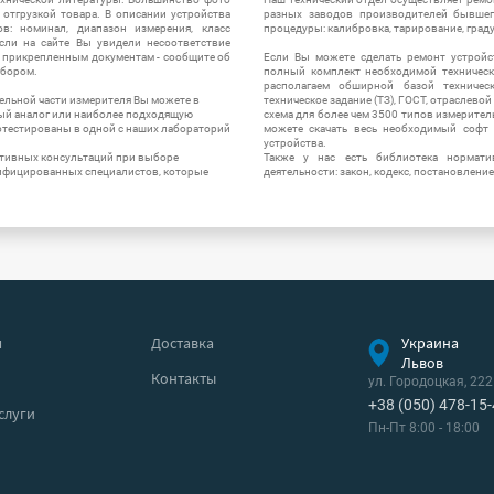
отгрузкой товара. В описании устройства
разных заводов производителей бывшег
в: номинал, диапазон измерения, класс
процедуры: калибровка, тарирование, град
 Если на сайте Вы увидели несоответствие
и прикрепленным документам - сообщите об
Если Вы можете сделать ремонт устройс
ибором.
полный комплект необходимой техническо
располагаем обширной базой техническ
ельной части измерителя Вы можете в
техническое задание (ТЗ), ГОСТ, отраслевой
ый аналог или наиболее подходящую
схема для более чем 3500 типов измерител
ротестированы в одной с наших лабораторий
можете скачать весь необходимый софт 
устройства.
ктивных консультаций при выборе
Также у нас есть библиотека нормати
лифицированных специалистов, которые
деятельности: закон, кодекс, постановление
я
Доставка
Украина
Львов
Контакты
ул. Городоцкая, 222
+38 (050) 478-15
слуги
Пн-Пт 8:00 - 18:00