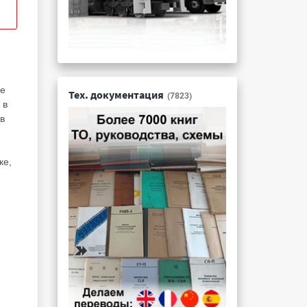
ие
Тех. документация
(7823)
 в
в
ке,
и