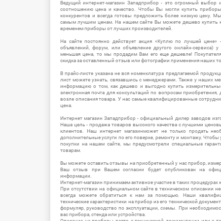
Ведущий интернет-магазин Западприбор - это огромный выбор 
соотношению цена и качество. Чтобы Вы могли купить прибор
конкурентов и всегда готовы предложить более низкую цену. М
самым лучшим ценам. На нашем сайте Вы можете дешево купить к
временем приборы от лучших производителей.
На сайте постоянно действует акция «Куплю по лучшей цене» -
объявлений, форум, или объявление другого онлайн-сервиса) у 
меньшая цена, то мы продадим Вам его еще дешевле! Покупател
скидка за оставленный отзыв или фотографии применения наших т
В прайс-листе указана не вся номенклатура предлагаемой продукц
лист можете узнать, связавшись с менеджерами. Также у наших 
информацию о том, как дешево и выгодно купить измерительны
электронная почта для консультаций по вопросам приобретения,
возле описания товара. У нас самые квалифицированные сотрудни
цена.
Интернет магазин Западприбор - официальный дилер заводов изг
Наша цель - продажа товаров высокого качества с лучшими цено
клиентов. Наш интернет магазинможет не только продать не
дополнительные услуги по его поверке, ремонту и монтажу. Чтобы 
покупки на нашем сайте, мы предусмотрели специальные гара
товарам.
Вы можете оставить отзывы на приобретенный у нас прибор, измер
Ваш отзыв при Вашем согласии будет опубликован на офици
информации.
Интернет-магазин принимаем активное участие в таких процедурах к
При отсутствии на официальном сайте в техническом описании 
всегда можете обратиться к нам за помощью. Наши квалифи
технические характеристики на прибор из его технической документ
формуляр, руководство по эксплуатации, схемы. При необходимо
вас прибора, стенда или устройства.
Описание на приборы взято с технической документации или с т