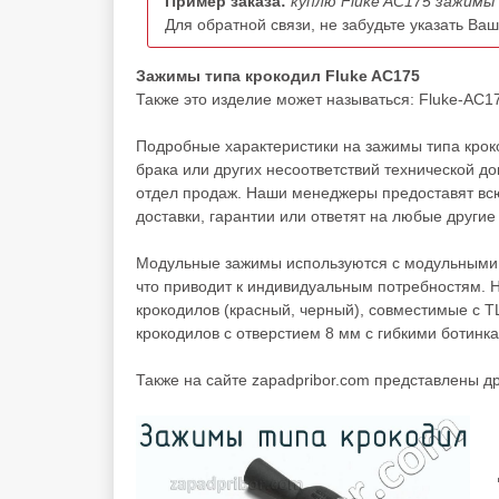
Пример заказа:
куплю Fluke AC175 зажимы 
Для обратной связи, не забудьте указать Ва
Зажимы типа крокодил Fluke AC175
Также это изделие может называться: Fluke-AC1
Подробные характеристики на зажимы типа крок
брака или других несоответствий технической 
отдел продаж. Наши менеджеры предоставят вс
доставки, гарантии или ответят на любые другие
Модульные зажимы используются с модульными 
что приводит к индивидуальным потребностям. Н
крокодилов (красный, черный), совместимые с T
крокодилов с отверстием 8 мм с гибкими ботинк
Также на сайте zapadpribor.com представлены д