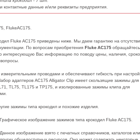
типа крокодил - 7 шт.
ши контактные данные и/или реквизиты предприятия.
75, FlukeAC175.
одил Fluke AC175 приведены ниже. Мы даем гарантию на отсутств
документации. По вопросам приобретения
Fluke AC175
обращайтесь
ю интересующую Вас информацию по поводу цены, наличия, сроко
 вопросы.
измерительными проводами и обеспечивают гибкость при настрой
абор адаптеров AC175 Alligator Clip имеет скользящие зажимы для
L71, TL75, TL175 и TP175, и изолированные зажимы клипа для
ами.
ругие
зажимы типа крокодил
и похожие изделия.
Графическое изображение зажимов типа крокодил Fluke AC175.
Данное изображение взято с печатных справочников, каталогов ил
других общедоступных ресурсов. Оно может содержать некоторые