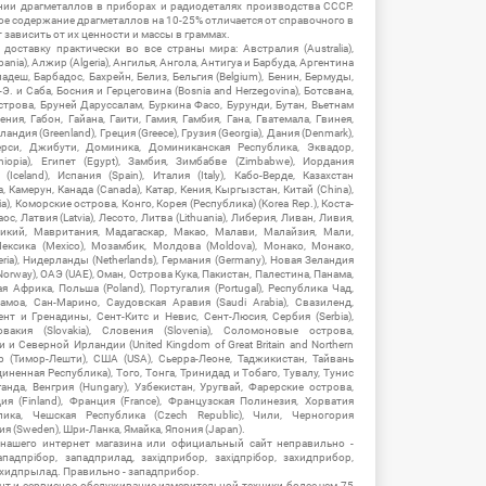
нии драгметаллов в приборах и радиодеталях производства СССР.
ое содержание драгметаллов на 10-25% отличается от справочного в
зависить от их ценности и массы в граммах.
ставку практически во все страны мира: Австралия (Australia),
ania), Алжир (Algeria), Ангилья, Ангола, Антигуа и Барбуда, Аргентина
гладеш, Барбадос, Бахрейн, Белиз, Бельгия (Belgium), Бенин, Бермуды,
-Э. и Саба, Босния и Герцеговина (Bosnia and Herzegovina), Ботсвана,
Острова, Бруней Даруссалам, Буркина Фасо, Бурунди, Бутан, Вьетнам
мения, Габон, Гайана, Гаити, Гамия, Гамбия, Гана, Гватемала, Гвинея,
андия (Greenland), Греция (Greece), Грузия (Georgia), Дания (Denmark),
рси, Джибути, Доминика, Доминиканская Республика, Эквадор,
hiopia), Египет (Egypt), Замбия, Зимбабве (Zimbabwe), Иордания
Iceland), Испания (Spain), Италия (Italy), Кабо-Верде, Казахстан
 Камерун, Канада (Canada), Катар, Кения, Кыргызстан, Китай (China),
), Коморские острова, Конго, Корея (Республика) (Korea Rep.), Коста-
ос, Латвия (Latvia), Лесото, Литва (Lithuania), Либерия, Ливан, Ливия,
икий, Мавритания, Мадагаскар, Макао, Малави, Малайзия, Мали,
ексика (Mexico), Мозамбик, Молдова (Moldova), Монако, Монако,
eria), Нидерланды (Netherlands), Германия (Germany), Новая Зеландия
Norway), ОАЭ (UAE), Оман, Острова Кука, Пакистан, Палестина, Панама,
 Африка, Польша (Poland), Португалия (Portugal), Республика Чад,
амоа, Сан-Марино, Саудовская Аравия (Saudi Arabia), Свазиленд,
нт и Гренадины, Сент-Китс и Невис, Сент-Люсия, Сербия (Serbia),
овакия (Slovakia), Словения (Slovenia), Соломоновые острова,
 Северной Ирландии (United Kingdom of Great Britain and Northern
ор (Тимор-Лешти), США (USA), Сьерра-Леоне, Таджикистан, Тайвань
единенная Республика), Того, Тонга, Тринидад и Тобаго, Тувалу, Тунис
Уганда, Венгрия (Hungary), Узбекистан, Уругвай, Фарерские острова,
ия (Finland), Франция (France), Французская Полинезия, Хорватия
блика, Чешская Республика (Czech Republic), Чили, Черногория
ия (Sweden), Шри-Ланка, Ямайка, Япония (Japan).
 нашего интернет магазина или официальный сайт неправильно -
адпрібор, западприлад, західприбор, західпрібор, захидприбор,
ахидпрылад. Правильно - западприбор.
нт и сервисное обслуживание измерительной техники более чем 75