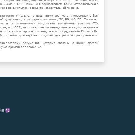
о СССР и СНГ. Также мы осуществляем такие метрологические
уирование, испытание средств измерительной техники.
тва самостоятельно, то наши инженеры могут предоставить Вам
й документации: электрическая схема, ТО, РЭ, ФО, ПС. Также мы
их и метрологических документов: технические условия (ТУ),
 стандарт (ОСТ), методика поверки, методика аттестации, поверочная
ьной техники от производителя данного оборудования. Из сайта Вы
(программа, драйвер) необходимый для работы приобретенного
вно-правовых документов, которые связаны с нашей сферой
, указ, временное положение.
-48