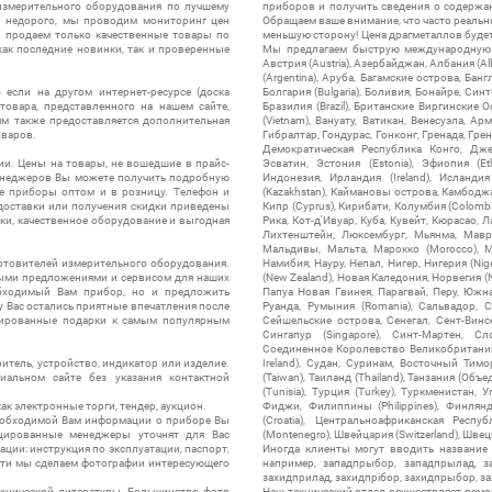
измерительного оборудования по лучшему
приборов и получить сведения о содержа
ы недорого, мы проводим мониторинг цен
Обращаем ваше внимание, что часто реальн
ы продаем только качественные товары по
меньшую сторону! Цена драгметаллов будет 
ак последние новинки, так и проверенные
Мы предлагаем быструю международную до
Австрия (Austria), Азербайджан, Албания (Alb
(Argentina), Аруба, Багамские острова, Бан
 если на другом интернет-ресурсе (доска
Болгария (Bulgaria), Боливия, Бонайре, Синт
товара, представленного на нашем сайте,
Бразилия (Brazil), Британские Виргинские 
ям также предоставляется дополнительная
(Vietnam), Вануату, Ватикан, Венесуэла, Ар
оваров.
Гибралтар, Гондурас, Гонконг, Гренада, Гренл
Демократическая Республика Конго, Дже
ии. Цены на товары, не вошедшие в прайс-
Эсватин, Эстония (Estonia), Эфиопия (Et
менеджеров Вы можете получить подробную
Индонезия, Ирландия (Ireland), Исландия (
е приборы оптом и в розницу. Телефон и
(Kazakhstan), Каймановы острова, Камбоджа,
 доставки или получения скидки приведены
Кипр (Cyprus), Кирибати, Колумбия (Colombia
ки, качественное оборудование и выгодная
Рика, Кот-д'Ивуар, Куба, Кувейт, Кюрасао, Ла
Лихтенштейн, Люксембург, Мьянма, Мавр
Мальдивы, Мальта, Марокко (Morocco), М
отовителей измерительного оборудования.
Намибия, Науру, Непал, Нигер, Нигерия (Nig
выми предложениями и сервисом для наших
(New Zealand), Новая Каледония, Норвегия (
обходимый Вам прибор, но и предложить
Папуа Новая Гвинея, Парагвай, Перу, Южная
у Вас остались приятные впечатления после
Руанда, Румыния (Romania), Сальвадор, С
нтированные подарки к самым популярным
Сейшельские острова, Сенегал, Сент-Винсе
Сингапур (Singapore), Синт-Мартен, Сл
Соединенное Королевство Великобритании и
итель, устройство, индикатор или изделие.
Ireland), Судан, Суринам, Восточный Тим
альном сайте без указания контактной
(Taiwan), Таиланд (Thailand), Танзания (Объ
(Tunisia), Турция (Turkey), Туркменистан, 
ак электронные торги, тендер, аукцион.
Фиджи, Филиппины (Philippines), Финлянд
необходимой Вам информации о приборе Вы
(Croatia), Центральноафриканская Респу
цированные менеджеры уточнят для Вас
(Montenegro), Швейцария (Switzerland), Швец
ации: инструкция по эксплуатации, паспорт,
Иногда клиенты могут вводить название
сти мы сделаем фотографии интересующего
например, западпрыбор, западпрылад, зап
захидприлад, захидпрібор, захидпрыбор, з
ехнической литературы. Большинство фото
Наш технический отдел осуществляет ремо