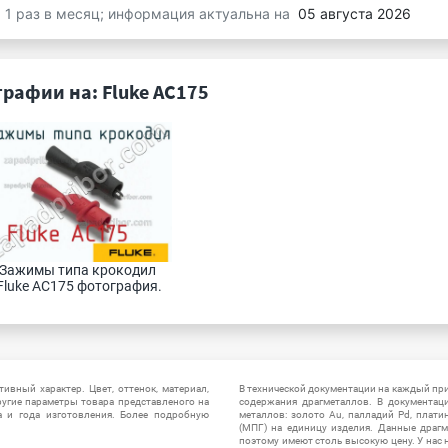
я 1 раз в месяц; информация актуальна на
05 августа 2026
рафии на: Fluke AC175
Зажимы типа крокодил 
Fluke AC175 фотография.
ивный характер. Цвет, оттенок, материал,
В технической документации на каждый пр
ругие параметры товара представленого на
содержания драгметаллов. В документац
а и года изготовления. Более подробную
металлов: золото Au, палладий Pd, плати
(МПГ) на единицу изделия. Данные драгм
поэтому имеют столь высокую цену. У нас 