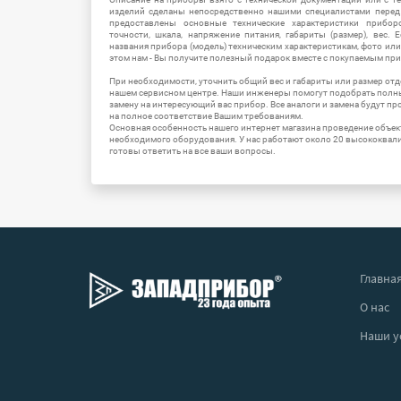
изделий сделаны непосредственно нашими специалистами перед 
предоставлены основные технические характеристики приборо
точности, шкала, напряжение питания, габариты (размер), вес.
названия прибора (модель) техническим характеристикам, фото ил
этом нам - Вы получите полезный подарок вместе с покупаемым пр
При необходимости, уточнить общий вес и габариты или размер отд
нашем сервисном центре. Наши инженеры помогут подобрать полн
замену на интересующий вас прибор. Все аналоги и замена будут п
на полное соответствие Вашим требованиям.
Основная особенность нашего интернет магазина проведение объе
необходимого оборудования. У нас работают около 20 высококва
готовы ответить на все ваши вопросы.
Главна
О нас
Наши у