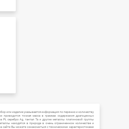
ибор или изделие указывается информация по перечню и количеству
ии приводится точная масса в граммах содержания драгоценных
на Pt, серебро Ag, тантал Ta и другие металлы платиновой группы
еталлы находятся в природе в очень ограниченном количестве и
на сайте Вы можете ознакомиться с техническими характеристиками