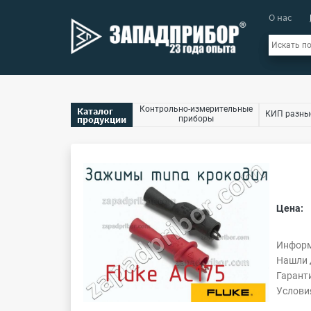
О нас
Контрольно-измерительные
Каталог
КИП разны
продукции
приборы
Цена:
Информ
Нашли 
Гарант
Услови