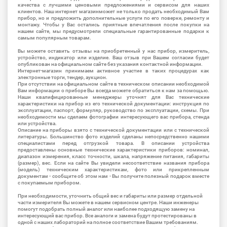
качества с лучшими ценовыми предложениями и сервисом для наших
клиентов. Наш интернет магазинможет не только продать необходимый Вам
прибор, но и предложить дополнительные услуги по его поверке, ремонту и
монтажу. Чтобы у Вас остались приятные впечатления после покупки на
нашем сайте, мы предусмотрели специальные гарантированные подарки к
самым популярным товарам.
Вы можете оставить отзывы на приобретенный у нас прибор, измеритель,
устройство, индикатор или изделие. Ваш отзыв при Вашем согласии будет
опубликован на официальном сайте без указания контактной информации.
Интернет-магазин принимаем активное участие в таких процедурах как
электронные торги, тендер, аукцион.
При отсутствии на официальном сайте в техническом описании необходимой
Вам информации о приборе Вы всегда можете обратиться к нам за помощью.
Наши квалифицированные менеджеры уточнят для Вас технические
характеристики на прибор из его технической документации: инструкция по
эксплуатации, паспорт, формуляр, руководство по эксплуатации, схемы. При
необходимости мы сделаем фотографии интересующего вас прибора, стенда
или устройства.
Описание на приборы взято с технической документации или с технической
литературы. Большинство фото изделий сделаны непосредственно нашими
специалистами перед отгрузкой товара. В описании устройства
предоставлены основные технические характеристики приборов: номинал,
диапазон измерения, класс точности, шкала, напряжение питания, габариты
(размер), вес. Если на сайте Вы увидели несоответствие названия прибора
(модель) техническим характеристикам, фото или прикрепленным
документам - сообщите об этом нам - Вы получите полезный подарок вместе
с покупаемым прибором.
При необходимости, уточнить общий вес и габариты или размер отдельной
части измерителя Вы можете в нашем сервисном центре. Наши инженеры
помогут подобрать полный аналог или наиболее подходящую замену на
интересующий вас прибор. Все аналоги и замена будут протестированы в
одной с наших лабораторий на полное соответствие Вашим требованиям.