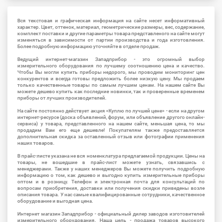
Вся текстовая и графическая информация на сайте несет информативный
характер. Цвет, оттенок, материал, геометрические размеры, вес, содержание,
комплект поставки и другие параметры товара представленого на сайте могут
изменяться в зависимости от партии производства и года изготовления.
Более подробную информацию уточняйте в отделе продаж.
Ведущий интернет-магазин Западприбор - это огромный выбор
измерительного оборудования по лучшему соотношению цена и качество.
Чтобы Вы могли купить приборы недорого, мы проводим мониторинг цен
конкурентов и всегда готовы предложить более низкую цену. Мы продаем
только качественные товары по самым лучшим ценам. На нашем сайте Вы
можете дешево купить как последние новинки, так и проверенные временем
приборы от лучших производителей.
На сайте постоянно действует акция «Куплю по лучшей цене» - если на другом
интернет-ресурсе (доска объявлений, форум, или объявление другого онлайн-
сервиса) у товара, представленного на нашем сайте, меньшая цена, то мы
продадим Вам его еще дешевле! Покупателям также предоставляется
дополнительная скидка за оставленный отзыв или фотографии применения
наших товаров.
В прайс-листе указана не вся номенклатура предлагаемой продукции. Цены на
товары, не вошедшие в прайс-лист можете узнать, связавшись с
менеджерами. Также у наших менеджеров Вы можете получить подробную
информацию о том, как дешево и выгодно купить измерительные приборы
оптом и в розницу. Телефон и электронная почта для консультаций по
вопросам приобретения, доставки или получения скидки приведены возле
описания товара. У нас самые квалифицированные сотрудники, качественное
оборудование и выгодная цена.
Интернет магазин Западприбор - официальный дилер заводов изготовителей
измерительного оборудования. Наша цель - продажа товаров высокого