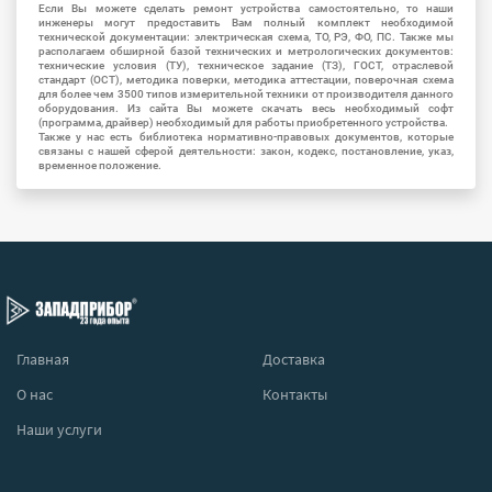
Если Вы можете сделать ремонт устройства самостоятельно, то наши
инженеры могут предоставить Вам полный комплект необходимой
технической документации: электрическая схема, ТО, РЭ, ФО, ПС. Также мы
располагаем обширной базой технических и метрологических документов:
технические условия (ТУ), техническое задание (ТЗ), ГОСТ, отраслевой
стандарт (ОСТ), методика поверки, методика аттестации, поверочная схема
для более чем 3500 типов измерительной техники от производителя данного
оборудования. Из сайта Вы можете скачать весь необходимый софт
(программа, драйвер) необходимый для работы приобретенного устройства.
Также у нас есть библиотека нормативно-правовых документов, которые
связаны с нашей сферой деятельности: закон, кодекс, постановление, указ,
временное положение.
Главная
Доставка
О нас
Контакты
Наши услуги