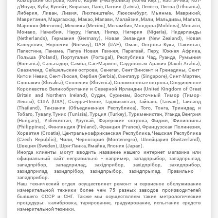
Коморские острова, Конго, Корея (Республика) (Korea Rep.), Коста-Рика, Кот-
д'Ивуар, Куба, Кувейт, Кюрасао, Лаос, Латвия (Latvia), Лесото, Литва (Lithuania),
Либерия, Ливан, Ливия, Лихтенштейн, Люксембург, Мьянма, Маврикий,
Мавритания, Мадагаскар, Макао, Малави, Малайзия, Мали, Мальдивы, Мальта,
Марокко (Morocco), Мексика (Mexico), Мозамбик, Молдова (Moldova), Монако,
Монако, Намибия, Науру, Непал, Нигер, Нигерия (Nigeria), Нидерланды
(Netherlands), Германия (Germany), Новая Зеландия (New Zealand), Новая
Каледония, Норвегия (Norway), ОАЭ (UAE), Оман, Острова Кука, Пакистан,
Палестина, Панама, Папуа Новая Гвинея, Парагвай, Перу, Южная Африка,
Польша (Poland), Португалия (Portugal), Республика Чад, Руанда, Румыния
(Romania), Сальвадор, Самоа, Сан-Марино, Саудовская Аравия (Saudi Arabia),
Свазиленд, Сейшельские острова, Сенегал, Сент-Винсент и Гренадины, Сент-
Китс и Невис, Сент-Люсия, Сербия (Serbia), Сингапур (Singapore), Синт-Мартен,
Словакия (Slovakia), Словения (Slovenia), Соломоновые острова, Соединенное
Королевство Великобритании и Северной Ирландии (United Kingdom of Great
Britain and Northern Ireland), Судан, Суринам, Восточный Тимор (Тимор-
Лешти), США (USA), Сьерра-Леоне, Таджикистан, Тайвань (Taiwan), Таиланд
(Thailand), Танзания (Объединенная Республика), Того, Тонга, Тринидад и
Тобаго, Тувалу, Тунис (Tunisia), Турция (Turkey), Туркменистан, Уганда, Венгрия
(Hungary), Узбекистан, Уругвай, Фарерские острова, Фиджи, Филиппины
(Philippines), Финляндия (Finland), Франция (France), Французская Полинезия,
Хорватия (Croatia), Центральноафриканская Республика, Чешская Республика
(Czech Republic), Чили, Черногория (Montenegro), Швейцария (Switzerland),
Швеция (Sweden), Шри-Ланка, Ямайка, Япония (Japan).
Иногда клиенты могут вводить название нашего интернет магазина или
официальный сайт неправильно - например, западпрыбор, западпрылад,
западпрібор, западприлад, західприбор, західпрібор, захидприбор,
захидприлад, захидпрібор, захидпрыбор, захидпрылад. Правильно -
западприбор.
Наш технический отдел осуществляет ремонт и сервисное обслуживание
измерительной техники более чем 75 разных заводов производителей
бывшего СССР и СНГ. Также мы осуществляем такие метрологические
процедуры: калибровка, тарирование, градуирование, испытание средств
измерительной техники.