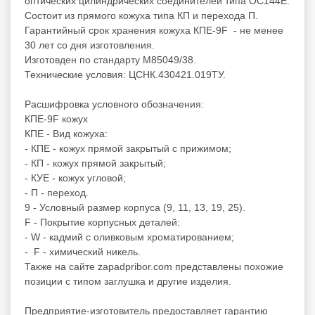
оптических цилиндрических соединителей типа ОС144Е.
Состоит из прямого кожуха типа КП и перехода П.
Гарантийный срок хранения кожуха КПЕ-9F - не менее
30 лет со дня изготовления.
Изготовден по стандарту M85049/38.
Технические условия: ЦСНК.430421.019ТУ.
Расшифровка условного обозначения:
КПЕ-9F кожух
КПЕ - Вид кожуха:
- КПЕ - кожух прямой закрытый с прижимом;
- КП - кожух прямой закрытый;
- КУЕ - кожух угловой;
- П - переход.
9 - Условный размер корпуса (9, 11, 13, 19, 25).
F - Покрытие корпусных деталей:
- W - кадмий с оливковым хроматированием;
- F - химический никель.
Также на сайте zapadpribor.com представлены похожие
позиции с типом
заглушка
и другие изделия.
Предприятие-изготовитель предоставляет гарантию