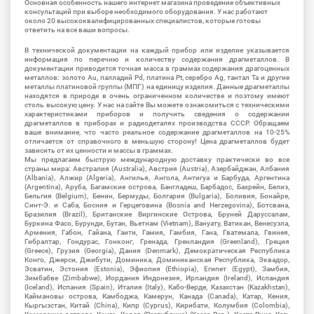
Основная особенность нашего интернет магазина проведение объективных
консультаций при выборе необходимого оборудования. У нас работают
около 20 высококвалифицированных специалистов, которые готовы
ответить на все ваши вопросы.
В технической документации на каждый прибор или изделие указывается
информация по перечню и количеству содержания драгметаллов. В
документации приводится точная масса в граммах содержания драгоценных
металлов: золото Au, палладий Pd, платина Pt, серебро Ag, тантал Ta и другие
металлы платиновой группы (МПГ) на единицу изделия. Данные драгметаллы
находятся в природе в очень ограниченном количестве и поэтому имеют
столь высокую цену. У нас на сайте Вы можете ознакомиться с техническими
характеристиками приборов и получить сведения о содержании
драгметаллов в приборах и радиодеталях производства СССР. Обращаем
ваше внимание, что часто реальное содержание драгметаллов на 10-25%
отличается от справочного в меньшую сторону! Цена драгметаллов будет
зависить от их ценности и массы в граммах.
Мы предлагаем быструю международную доставку практически во все
страны мира: Австралия (Australia), Австрия (Austria), Азербайджан, Албания
(Albania), Алжир (Algeria), Ангилья, Ангола, Антигуа и Барбуда, Аргентина
(Argentina), Аруба, Багамские острова, Бангладеш, Барбадос, Бахрейн, Белиз,
Бельгия (Belgium), Бенин, Бермуды, Болгария (Bulgaria), Боливия, Бонайре,
Синт-Э. и Саба, Босния и Герцеговина (Bosnia and Herzegovina), Ботсвана,
Бразилия (Brazil), Британские Виргинские Острова, Бруней Даруссалам,
Буркина Фасо, Бурунди, Бутан, Вьетнам (Vietnam), Вануату, Ватикан, Венесуэла,
Армения, Габон, Гайана, Гаити, Гамия, Гамбия, Гана, Гватемала, Гвинея,
Гибралтар, Гондурас, Гонконг, Гренада, Гренландия (Greenland), Греция
(Greece), Грузия (Georgia), Дания (Denmark), Демократическая Республика
Конго, Джерси, Джибути, Доминика, Доминиканская Республика, Эквадор,
Эсватин, Эстония (Estonia), Эфиопия (Ethiopia), Египет (Egypt), Замбия,
Зимбабве (Zimbabwe), Иордания Индонезия, Ирландия (Ireland), Исландия
(Iceland), Испания (Spain), Италия (Italy), Кабо-Верде, Казахстан (Kazakhstan),
Каймановы острова, Камбоджа, Камерун, Канада (Canada), Катар, Кения,
Кыргызстан, Китай (China), Кипр (Cyprus), Кирибати, Колумбия (Colombia),