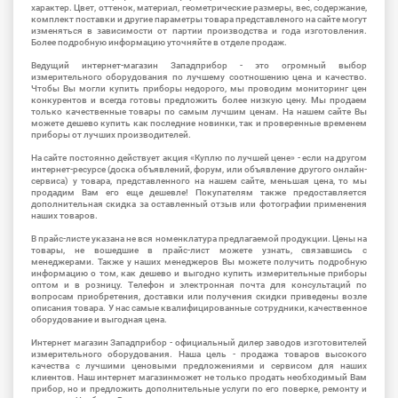
характер. Цвет, оттенок, материал, геометрические размеры, вес, содержание,
комплект поставки и другие параметры товара представленого на сайте могут
изменяться в зависимости от партии производства и года изготовления.
Более подробную информацию уточняйте в отделе продаж.
Ведущий интернет-магазин Западприбор - это огромный выбор
измерительного оборудования по лучшему соотношению цена и качество.
Чтобы Вы могли купить приборы недорого, мы проводим мониторинг цен
конкурентов и всегда готовы предложить более низкую цену. Мы продаем
только качественные товары по самым лучшим ценам. На нашем сайте Вы
можете дешево купить как последние новинки, так и проверенные временем
приборы от лучших производителей.
На сайте постоянно действует акция «Куплю по лучшей цене» - если на другом
интернет-ресурсе (доска объявлений, форум, или объявление другого онлайн-
сервиса) у товара, представленного на нашем сайте, меньшая цена, то мы
продадим Вам его еще дешевле! Покупателям также предоставляется
дополнительная скидка за оставленный отзыв или фотографии применения
наших товаров.
В прайс-листе указана не вся номенклатура предлагаемой продукции. Цены на
товары, не вошедшие в прайс-лист можете узнать, связавшись с
менеджерами. Также у наших менеджеров Вы можете получить подробную
информацию о том, как дешево и выгодно купить измерительные приборы
оптом и в розницу. Телефон и электронная почта для консультаций по
вопросам приобретения, доставки или получения скидки приведены возле
описания товара. У нас самые квалифицированные сотрудники, качественное
оборудование и выгодная цена.
Интернет магазин Западприбор - официальный дилер заводов изготовителей
измерительного оборудования. Наша цель - продажа товаров высокого
качества с лучшими ценовыми предложениями и сервисом для наших
клиентов. Наш интернет магазинможет не только продать необходимый Вам
прибор, но и предложить дополнительные услуги по его поверке, ремонту и