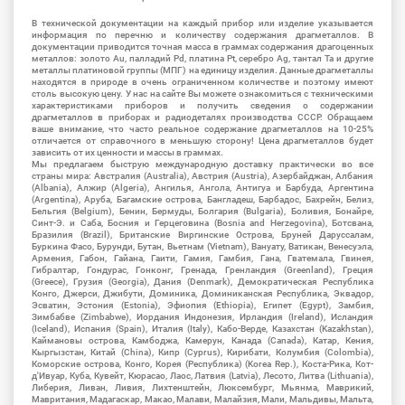
В технической документации на каждый прибор или изделие указывается
информация по перечню и количеству содержания драгметаллов. В
документации приводится точная масса в граммах содержания драгоценных
металлов: золото Au, палладий Pd, платина Pt, серебро Ag, тантал Ta и другие
металлы платиновой группы (МПГ) на единицу изделия. Данные драгметаллы
находятся в природе в очень ограниченном количестве и поэтому имеют
столь высокую цену. У нас на сайте Вы можете ознакомиться с техническими
характеристиками приборов и получить сведения о содержании
драгметаллов в приборах и радиодеталях производства СССР. Обращаем
ваше внимание, что часто реальное содержание драгметаллов на 10-25%
отличается от справочного в меньшую сторону! Цена драгметаллов будет
зависить от их ценности и массы в граммах.
Мы предлагаем быструю международную доставку практически во все
страны мира: Австралия (Australia), Австрия (Austria), Азербайджан, Албания
(Albania), Алжир (Algeria), Ангилья, Ангола, Антигуа и Барбуда, Аргентина
(Argentina), Аруба, Багамские острова, Бангладеш, Барбадос, Бахрейн, Белиз,
Бельгия (Belgium), Бенин, Бермуды, Болгария (Bulgaria), Боливия, Бонайре,
Синт-Э. и Саба, Босния и Герцеговина (Bosnia and Herzegovina), Ботсвана,
Бразилия (Brazil), Британские Виргинские Острова, Бруней Даруссалам,
Буркина Фасо, Бурунди, Бутан, Вьетнам (Vietnam), Вануату, Ватикан, Венесуэла,
Армения, Габон, Гайана, Гаити, Гамия, Гамбия, Гана, Гватемала, Гвинея,
Гибралтар, Гондурас, Гонконг, Гренада, Гренландия (Greenland), Греция
(Greece), Грузия (Georgia), Дания (Denmark), Демократическая Республика
Конго, Джерси, Джибути, Доминика, Доминиканская Республика, Эквадор,
Эсватин, Эстония (Estonia), Эфиопия (Ethiopia), Египет (Egypt), Замбия,
Зимбабве (Zimbabwe), Иордания Индонезия, Ирландия (Ireland), Исландия
(Iceland), Испания (Spain), Италия (Italy), Кабо-Верде, Казахстан (Kazakhstan),
Каймановы острова, Камбоджа, Камерун, Канада (Canada), Катар, Кения,
Кыргызстан, Китай (China), Кипр (Cyprus), Кирибати, Колумбия (Colombia),
Коморские острова, Конго, Корея (Республика) (Korea Rep.), Коста-Рика, Кот-
д'Ивуар, Куба, Кувейт, Кюрасао, Лаос, Латвия (Latvia), Лесото, Литва (Lithuania),
Либерия, Ливан, Ливия, Лихтенштейн, Люксембург, Мьянма, Маврикий,
Мавритания, Мадагаскар, Макао, Малави, Малайзия, Мали, Мальдивы, Мальта,