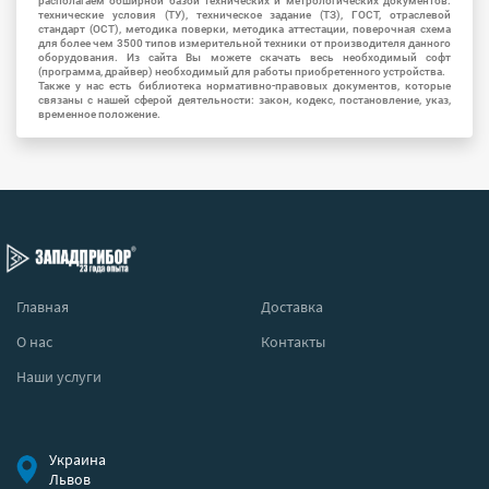
располагаем обширной базой технических и метрологических документов:
технические условия (ТУ), техническое задание (ТЗ), ГОСТ, отраслевой
стандарт (ОСТ), методика поверки, методика аттестации, поверочная схема
для более чем 3500 типов измерительной техники от производителя данного
оборудования. Из сайта Вы можете скачать весь необходимый софт
(программа, драйвер) необходимый для работы приобретенного устройства.
Также у нас есть библиотека нормативно-правовых документов, которые
связаны с нашей сферой деятельности: закон, кодекс, постановление, указ,
временное положение.
Главная
Доставка
О нас
Контакты
Наши услуги
Украина
Львов