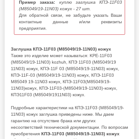
Пример заказа:
куплю заглушка КПЭ-11F03
(M85049/19-11N03) кожух - 27 шт.
Для обратной связи, не забудьте указать Ваши
контактные данные и/или реквизиты
предприятия.
Заглушка КПЭ-11F03 (M85049/19-11N03) кожух
Также это изделие может называться: KPE-11F03
(M85049/19-11N03) kozhuh, КПЭ 11F03 (M85049/19
11N03) кожух, КПЭ-11F 03 (M85049/19-11N03) кожух,
КПЭ-11F-03 (M85049/19-11N03) кожух, КПЭ-11F03
M85049 19-11N03 кожух, КПЭ-11F03(M85049/19-
11N03)кожух, КПЭ-11F03-(M85049/19-11N03)-кожух,
КПЭ11F03 (M85049/1911N03) кожух.
Подробные характеристики на КПЭ-11F03 (M85049/19-
11N03) кожух заглушка приведены ниже. Мы даем
гарантию на отсутствие брака или других
несоответствий технической документации. По вопросам
приобретения
КПЭ-11F03 (M85049/19-11N03) кожух