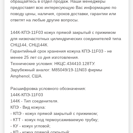
обращайтесь в отдел продаж. Наши менеджеры
предоставят всю интересующую Вас информацию по
поводу цены, наличия, сроков доставки, гарантии или
ответят на любые другие вопросы.
144К-КПЭ-11F03 кожух прямой закрытый с прижимом
для низкочастотных цилиндрических соединителей типа
СНЦ144, СНЦ144К.
Гарантийный срок хранения кожуха КПЭ-11F03 - не
менее 25 лет со дня изготовления.
Технические условия: НКЦС.434410.128ТУ.
Зарубежный аналог: M85049/19-11N03 фирмы
Amphenol, США.
Расшифровка условного обозначения:
144К-КПЭ-11F03
144К - Тип соеденителя.
КПЭ - Вид кожуха:
- КПЭ - кожух прямой закрытый с прижимом;
- КТТ - кожух под термоусаживаемую трубку;
- КУ - кожух угловой;
- КП - кожух прямой открытый;