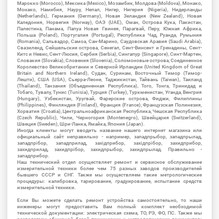
Марокко (Morocco), Мексика (Mexico), Мозамбик, Молдова (Moldova), Монако,
Монако, Намибия, Науру, Непал, Нигер, Нигерия (Nigeria), Нидерланды
(Netherlands), Германия (Germany), Новая Зеландия (New Zealand), Новая
Каледония, Норвегия (Norway), ОАЭ (UAE), Оман, Острова Кука, Пакистан,
Палестина, Панама, Папуа Новая Гвинея, Парагвай, Перу, Южная Африка,
Польша (Poland), Португалия (Portugal), Республика Чад, Руанда, Румыния
(Romania), Сальвадор, Самоа, Сан-Марино, Саудовская Аравия (Saudi Arabia),
Свазиленд, Сейшельские острова, Сенегал, Сент-Винсент и Гренадины, Сент-
Китс и Невис, Сент-Люсия, Сербия (Serbia), Сингапур (Singapore), Синт-Мартен,
Словакия (Slovakia), Словения (Slovenia), Соломоновые острова, Соединенное
Королевство Великобритании и Северной Ирландии (United Kingdom of Great
Britain and Northern Ireland), Судан, Суринам, Восточный Тимор (Тимор-
Лешти), США (USA), Сьерра-Леоне, Таджикистан, Тайвань (Taiwan), Таиланд
(Thailand), Танзания (Объединенная Республика), Того, Тонга, Тринидад и
Тобаго, Тувалу, Тунис (Tunisia), Турция (Turkey), Туркменистан, Уганда, Венгрия
(Hungary), Узбекистан, Уругвай, Фарерские острова, Фиджи, Филиппины
(Philippines), Финляндия (Finland), Франция (France), Французская Полинезия,
Хорватия (Croatia), Центральноафриканская Республика, Чешская Республика
(Czech Republic), Чили, Черногория (Montenegro), Швейцария (Switzerland),
Швеция (Sweden), Шри-Ланка, Ямайка, Япония (Japan).
Иногда клиенты могут вводить название нашего интернет магазина или
официальный сайт неправильно - например, западпрыбор, западпрылад,
западпрібор, западприлад, західприбор, західпрібор, захидприбор,
захидприлад, захидпрібор, захидпрыбор, захидпрылад. Правильно -
западприбор.
Наш технический отдел осуществляет ремонт и сервисное обслуживание
измерительной техники более чем 75 разных заводов производителей
бывшего СССР и СНГ. Также мы осуществляем такие метрологические
процедуры: калибровка, тарирование, градуирование, испытание средств
измерительной техники.
Если Вы можете сделать ремонт устройства самостоятельно, то наши
инженеры могут предоставить Вам полный комплект необходимой
технической документации: электрическая схема, ТО, РЭ, ФО, ПС. Также мы