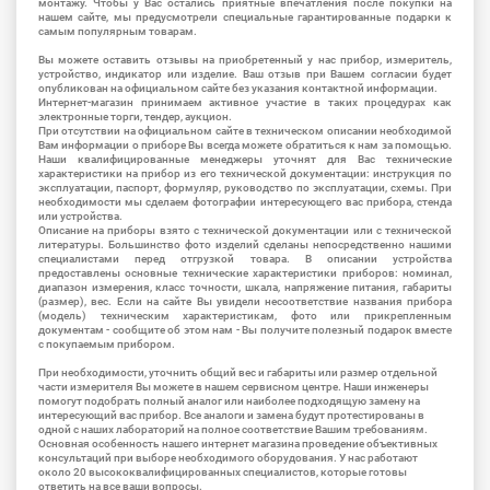
монтажу. Чтобы у Вас остались приятные впечатления после покупки на
нашем сайте, мы предусмотрели специальные гарантированные подарки к
самым популярным товарам.
Вы можете оставить отзывы на приобретенный у нас прибор, измеритель,
устройство, индикатор или изделие. Ваш отзыв при Вашем согласии будет
опубликован на официальном сайте без указания контактной информации.
Интернет-магазин принимаем активное участие в таких процедурах как
электронные торги, тендер, аукцион.
При отсутствии на официальном сайте в техническом описании необходимой
Вам информации о приборе Вы всегда можете обратиться к нам за помощью.
Наши квалифицированные менеджеры уточнят для Вас технические
характеристики на прибор из его технической документации: инструкция по
эксплуатации, паспорт, формуляр, руководство по эксплуатации, схемы. При
необходимости мы сделаем фотографии интересующего вас прибора, стенда
или устройства.
Описание на приборы взято с технической документации или с технической
литературы. Большинство фото изделий сделаны непосредственно нашими
специалистами перед отгрузкой товара. В описании устройства
предоставлены основные технические характеристики приборов: номинал,
диапазон измерения, класс точности, шкала, напряжение питания, габариты
(размер), вес. Если на сайте Вы увидели несоответствие названия прибора
(модель) техническим характеристикам, фото или прикрепленным
документам - сообщите об этом нам - Вы получите полезный подарок вместе
с покупаемым прибором.
При необходимости, уточнить общий вес и габариты или размер отдельной
части измерителя Вы можете в нашем сервисном центре. Наши инженеры
помогут подобрать полный аналог или наиболее подходящую замену на
интересующий вас прибор. Все аналоги и замена будут протестированы в
одной с наших лабораторий на полное соответствие Вашим требованиям.
Основная особенность нашего интернет магазина проведение объективных
консультаций при выборе необходимого оборудования. У нас работают
около 20 высококвалифицированных специалистов, которые готовы
ответить на все ваши вопросы.