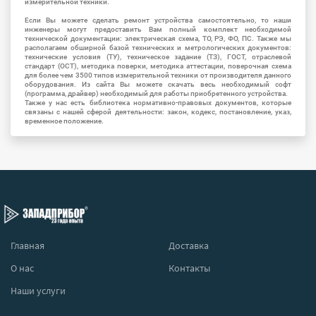
измерительной техники.
Если Вы можете сделать ремонт устройства самостоятельно, то наши
инженеры могут предоставить Вам полный комплект необходимой
технической документации: электрическая схема, ТО, РЭ, ФО, ПС. Также мы
располагаем обширной базой технических и метрологических документов:
технические условия (ТУ), техническое задание (ТЗ), ГОСТ, отраслевой
стандарт (ОСТ), методика поверки, методика аттестации, поверочная схема
для более чем 3500 типов измерительной техники от производителя данного
оборудования. Из сайта Вы можете скачать весь необходимый софт
(программа, драйвер) необходимый для работы приобретенного устройства.
Также у нас есть библиотека нормативно-правовых документов, которые
связаны с нашей сферой деятельности: закон, кодекс, постановление, указ,
временное положение.
Главная
Доставка
О нас
Контакты
Наши услуги