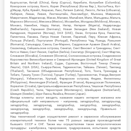
Кыргызстан, Китай (China), Кипр (Cyprus), Кирибати, Колумбия (Colombia),
Коморские острова, Конго, Корея (Республика) (Korea Rep.), Коста-Рика, Кот-
д'Ивуар, Куба, Кувейт, Кюрасао, Лаос, Латвия (Latvia), Лесото, Литва (Lithuania),
Либерия, Ливан, Ливия, Лихтенштейн, Люксембург, Мьянма, Маврикий,
Мавритания, Мадагаскар, Макао, Малави, Малайзия, Мали, Мальдивы, Мальта,
Марокко (Morocco), Мексика (Mexico), Мозамбик, Молдова (Moldova), Монако,
Монако, Намибия, Науру, Непал, Нигер, Нигерия (Nigeria), Нидерланды
(Netherlands), Германия (Germany), Новая Зеландия (New Zealand), Новая
Каледония, Норвегия (Norway), ОАЭ (UAE), Оман, Острова Кука, Пакистан,
Палестина, Панама, Папуа Новая Гвинея, Парагвай, Перу, Южная Африка,
Польша (Poland), Португалия (Portugal), Республика Чад, Руанда, Румыния
(Romania), Сальвадор, Самоа, Сан-Марино, Саудовская Аравия (Saudi Arabia),
Свазиленд, Сейшельские острова, Сенегал, Сент-Винсент и Гренадины, Сент-
Китс и Невис, Сент-Люсия, Сербия (Serbia), Сингапур (Singapore), Синт-Мартен,
Словакия (Slovakia), Словения (Slovenia), Соломоновые острова, Соединенное
Королевство Великобритании и Северной Ирландии (United Kingdom of Great
Britain and Northern Ireland), Судан, Суринам, Восточный Тимор (Тимор-
Лешти), США (USA), Сьерра-Леоне, Таджикистан, Тайвань (Taiwan), Таиланд
(Thailand), Танзания (Объединенная Республика), Того, Тонга, Тринидад и
Тобаго, Тувалу, Тунис (Tunisia), Турция (Turkey), Туркменистан, Уганда, Венгрия
(Hungary), Узбекистан, Уругвай, Фарерские острова, Фиджи, Филиппины
(Philippines), Финляндия (Finland), Франция (France), Французская Полинезия,
Хорватия (Croatia), Центральноафриканская Республика, Чешская Республика
(Czech Republic), Чили, Черногория (Montenegro), Швейцария (Switzerland),
Швеция (Sweden), Шри-Ланка, Ямайка, Япония (Japan).
Иногда клиенты могут вводить название нашего интернет магазина или
официальный сайт неправильно - например, западпрыбор, западпрылад,
западпрібор, западприлад, західприбор, західпрібор, захидприбор,
захидприлад, захидпрібор, захидпрыбор, захидпрылад. Правильно -
западприбор.
Наш технический отдел осуществляет ремонт и сервисное обслуживание
измерительной техники более чем 75 разных заводов производителей
бывшего СССР и СНГ. Также мы осуществляем такие метрологические
процедуры: калибровка, тарирование, градуирование, испытание средств