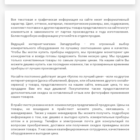
Вся текстовая и графическая информация на сайте несет информативный
характер. Цвет, оттенок, материал, геометрические размеры, вес, содержание,
комплект поставки и другие параметры товара представленого на сайте могут
изменяться в зависимости от партии производства и года изготовления.
Более подробную информацию уточняйте в отделе продаж.
Ведущий интернет-магазин Западприбор - это огромный выбор
измерительного оборудования по лучшему соотношению цена и качество.
Чтобы Вы могли купить приборы недорого, мы проводим мониторинг цен
конкурентов и всегда готовы предложить более низкую цену. Мы продаем
только качественные товары по самым лучшим ценам. На нашем сайте Вы
можете дешево купить как последние новинки, так и проверенные временем
приборы от лучших производителей.
На сайте постоянно действует акция «Куплю по лучшей цене» - если на другом
интернет-ресурсе (доска объявлений, форум, или объявление другого онлайн-
сервиса) у товара, представленного на нашем сайте, меньшая цена, то мы
продадим Вам его еще дешевле! Покупателям также предоставляется
дополнительная скидка за оставленный отзыв или фотографии применения
наших товаров.
В прайс-листе указана не вся номенклатура предлагаемой продукции. Цены на
товары, не вошедшие в прайс-лист можете узнать, связавшись с
менеджерами. Также у наших менеджеров Вы можете получить подробную
информацию о том, как дешево и выгодно купить измерительные приборы
оптом и в розницу. Телефон и электронная почта для консультаций по
вопросам приобретения, доставки или получения скидки приведены возле
описания товара. У нас самые квалифицированные сотрудники, качественное
оборудование и выгодная цена.