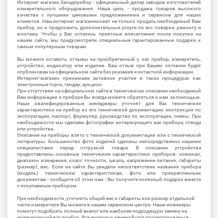
Интернет магазин Западприбор - официальный дилер заводов изготовителей
измерительного оборудования. Наша цель - продажа товаров высокого
качества с лучшими ценовыми предложениями и сервисом для наших
клиентов. Наш интернет магазинможет не только продать необходимый Вам
прибор, но и предложить дополнительные услуги по его поверке, ремонту и
монтажу. Чтобы у Вас остались приятные впечатления после покупки на
нашем сайте, мы предусмотрели специальные гарантированные подарки к
самым популярным товарам.
Вы можете оставить отзывы на приобретенный у нас прибор, измеритель,
устройство, индикатор или изделие. Ваш отзыв при Вашем согласии будет
опубликован на официальном сайте без указания контактной информации.
Интернет-магазин принимаем активное участие в таких процедурах как
электронные торги, тендер, аукцион.
При отсутствии на официальном сайте в техническом описании необходимой
Вам информации о приборе Вы всегда можете обратиться к нам за помощью.
Наши квалифицированные менеджеры уточнят для Вас технические
характеристики на прибор из его технической документации: инструкция по
эксплуатации, паспорт, формуляр, руководство по эксплуатации, схемы. При
необходимости мы сделаем фотографии интересующего вас прибора, стенда
или устройства.
Описание на приборы взято с технической документации или с технической
литературы. Большинство фото изделий сделаны непосредственно нашими
специалистами перед отгрузкой товара. В описании устройства
предоставлены основные технические характеристики приборов: номинал,
диапазон измерения, класс точности, шкала, напряжение питания, габариты
(размер), вес. Если на сайте Вы увидели несоответствие названия прибора
(модель) техническим характеристикам, фото или прикрепленным
документам - сообщите об этом нам - Вы получите полезный подарок вместе
с покупаемым прибором.
При необходимости, уточнить общий вес и габариты или размер отдельной
части измерителя Вы можете в нашем сервисном центре. Наши инженеры
помогут подобрать полный аналог или наиболее подходящую замену на
интересующий вас прибор. Все аналоги и замена будут протестированы в