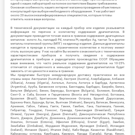
одной с наших лабораторий на полное соответствие Вашим требованиям.
Основная особенность нашего интернет магазина проведение объективных
консультаций при выборе необходимого оборудования. У нас работают
около 20 высококвалифицированных специалистов, которые готовы
ответить на все ваши вопросы.
В технической документации на каждый прибор или изделие указывается
информация по перечню и количеству содержания драгметаллов. В
документации приводится точная масса в граммах содержания драгоценных
металлов: золото Au, палладий Pd, платина Pt, серебро Ag, тантал Ta и другие
металлы платиновой группы (МПГ) на единицу изделия. Данные драгметаллы
находятся в природе в очень ограниченном количестве и поэтому имеют
столь высокую цену. У нас на сайте Вы можете ознакомиться с техническими
характеристиками приборов и получить сведения о содержании
драгметаллов в приборах и радиодеталях производства СССР. Обращаем
ваше внимание, что часто реальное содержание драгметаллов на 10-25%
отличается от справочного в меньшую сторону! Цена драгметаллов будет
зависить от их ценности и массы в граммах.
Мы предлагаем быструю международную доставку практически во все
страны мира: Австралия (Australia), Австрия (Austria), Азербайджан, Албания
(Albania), Алжир (Algeria), Ангилья, Ангола, Антигуа и Барбуда, Аргентина
(Argentina), Аруба, Багамские острова, Бангладеш, Барбадос, Бахрейн, Белиз,
Бельгия (Belgium), Бенин, Бермуды, Болгария (Bulgaria), Боливия, Бонайре,
Синт-Э. и Саба, Босния и Герцеговина (Bosnia and Herzegovina), Ботсвана,
Бразилия (Brazil), Британские Виргинские Острова, Бруней Даруссалам,
Буркина Фасо, Бурунди, Бутан, Вьетнам (Vietnam), Вануату, Ватикан, Венесуэла,
Армения, Габон, Гайана, Гаити, Гамия, Гамбия, Гана, Гватемала, Гвинея,
Гибралтар, Гондурас, Гонконг, Гренада, Гренландия (Greenland), Греция
(Greece), Грузия (Georgia), Дания (Denmark), Демократическая Республика
Конго, Джерси, Джибути, Доминика, Доминиканская Республика, Эквадор,
Эсватин, Эстония (Estonia), Эфиопия (Ethiopia), Египет (Egypt), Замбия,
Зимбабве (Zimbabwe), Иордания Индонезия, Ирландия (Ireland), Исландия
(Iceland), Испания (Spain), Италия (Italy), Кабо-Верде, Казахстан (Kazakhstan),
Каймановы острова, Камбоджа, Камерун, Канада (Canada), Катар, Кения,