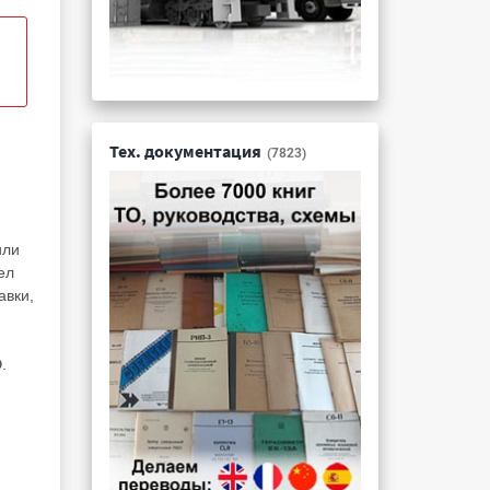
Тех. документация
(7823)
или
ел
авки,
.