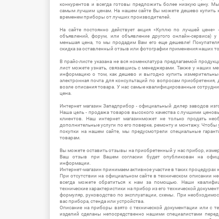
конкурентов и всегда готовы предложить более низкую цену. М
самым лучшим ценам. На нашем сайте Вы можете дешево купить к
временем приборы от лучших производителей.
На сайте постоянно действует акция «Куплю по лучшей цене» -
объявлений, форум, или объявление другого онлайн-сервиса) у 
меньшая цена, то мы продадим Вам его еще дешевле! Покупател
скидка за оставленный отзыв или фотографии применения наших т
В прайс-листе указана не вся номенклатура предлагаемой продукц
лист можете узнать, связавшись с менеджерами. Также у наших 
информацию о том, как дешево и выгодно купить измерительны
электронная почта для консультаций по вопросам приобретения,
возле описания товара. У нас самые квалифицированные сотрудни
цена.
Интернет магазин Западприбор - официальный дилер заводов изг
Наша цель - продажа товаров высокого качества с лучшими цено
клиентов. Наш интернет магазинможет не только продать не
дополнительные услуги по его поверке, ремонту и монтажу. Чтобы 
покупки на нашем сайте, мы предусмотрели специальные гара
товарам.
Вы можете оставить отзывы на приобретенный у нас прибор, измер
Ваш отзыв при Вашем согласии будет опубликован на офици
информации.
Интернет-магазин принимаем активное участие в таких процедурах к
При отсутствии на официальном сайте в техническом описании 
всегда можете обратиться к нам за помощью. Наши квалифи
технические характеристики на прибор из его технической документ
формуляр, руководство по эксплуатации, схемы. При необходимо
вас прибора, стенда или устройства.
Описание на приборы взято с технической документации или с т
изделий сделаны непосредственно нашими специалистами перед 