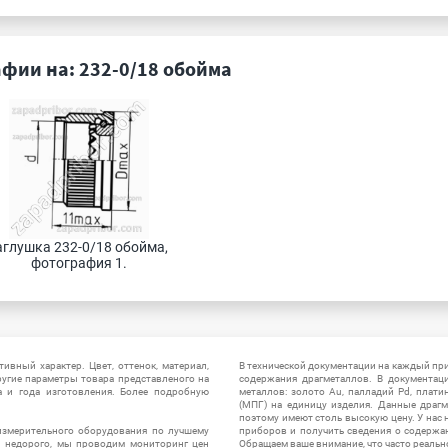
фии на: 232-0/18 обойма
аглушка 232-0/18 обойма, 
фотография 1.
ивный характер. Цвет, оттенок, материал,
В технической документации на каждый пр
ругие параметры товара представленого на
содержания драгметаллов. В документац
а и года изготовления. Более подробную
металлов: золото Au, палладий Pd, плати
(МПГ) на единицу изделия. Данные драгм
поэтому имеют столь высокую цену. У нас 
измерительного оборудования по лучшему
приборов и получить сведения о содержа
ы недорого, мы проводим мониторинг цен
Обращаем ваше внимание, что часто реальн