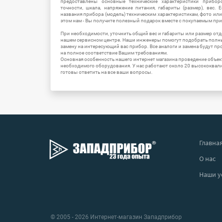
предоставлены основные технические характеристики приборо
точности, шкала, напряжение питания, габариты (размер), вес.
названия прибора (модель) техническим характеристикам, фото ил
этом нам - Вы получите полезный подарок вместе с покупаемым пр
При необходимости, уточнить общий вес и габариты или размер отд
нашем сервисном центре. Наши инженеры помогут подобрать полн
замену на интересующий вас прибор. Все аналоги и замена будут п
на полное соответствие Вашим требованиям.
Основная особенность нашего интернет магазина проведение объе
необходимого оборудования. У нас работают около 20 высококва
готовы ответить на все ваши вопросы.
Главна
О нас
Наши у
© 2005 - 2026 Интернет-магазин Западприбор