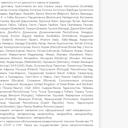
зависить от их ценности и массы в граммах.
ставку практически во все страны мира: Австралия (Australia),
ania), Алжир (Algeria), Ангилья, Ангола, Антигуа и Барбуда, Аргентина
гладеш, Барбадос, Бахрейн, Белиз, Бельгия (Belgium), Бенин, Бермуды,
-Э. и Саба, Босния и Герцеговина (Bosnia and Herzegovina), Ботсвана,
Острова, Бруней Даруссалам, Буркина Фасо, Бурунди, Бутан, Вьетнам
мения, Габон, Гайана, Гаити, Гамия, Гамбия, Гана, Гватемала, Гвинея,
андия (Greenland), Греция (Greece), Грузия (Georgia), Дания (Denmark),
рси, Джибути, Доминика, Доминиканская Республика, Эквадор,
hiopia), Египет (Egypt), Замбия, Зимбабве (Zimbabwe), Иордания
Iceland), Испания (Spain), Италия (Italy), Кабо-Верде, Казахстан
 Камерун, Канада (Canada), Катар, Кения, Кыргызстан, Китай (China),
), Коморские острова, Конго, Корея (Республика) (Korea Rep.), Коста-
ос, Латвия (Latvia), Лесото, Литва (Lithuania), Либерия, Ливан, Ливия,
икий, Мавритания, Мадагаскар, Макао, Малави, Малайзия, Мали,
ексика (Mexico), Мозамбик, Молдова (Moldova), Монако, Монако,
eria), Нидерланды (Netherlands), Германия (Germany), Новая Зеландия
Norway), ОАЭ (UAE), Оман, Острова Кука, Пакистан, Палестина, Панама,
 Африка, Польша (Poland), Португалия (Portugal), Республика Чад,
амоа, Сан-Марино, Саудовская Аравия (Saudi Arabia), Свазиленд,
нт и Гренадины, Сент-Китс и Невис, Сент-Люсия, Сербия (Serbia),
овакия (Slovakia), Словения (Slovenia), Соломоновые острова,
 Северной Ирландии (United Kingdom of Great Britain and Northern
ор (Тимор-Лешти), США (USA), Сьерра-Леоне, Таджикистан, Тайвань
единенная Республика), Того, Тонга, Тринидад и Тобаго, Тувалу, Тунис
Уганда, Венгрия (Hungary), Узбекистан, Уругвай, Фарерские острова,
ия (Finland), Франция (France), Французская Полинезия, Хорватия
блика, Чешская Республика (Czech Republic), Чили, Черногория
ия (Sweden), Шри-Ланка, Ямайка, Япония (Japan).
 нашего интернет магазина или официальный сайт неправильно -
адпрібор, западприлад, західприбор, західпрібор, захидприбор,
ахидпрылад. Правильно - западприбор.
нт и сервисное обслуживание измерительной техники более чем 75
о СССР и СНГ. Также мы осуществляем такие метрологические