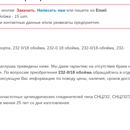
 кнопки:
Заказать
,
Написать нам
или пишите на
Email
.
бойма - 15 шт.
ши контактные данные и/или реквизиты предприятия.
bojma, 232 0/18 обойма, 232-0 18 обойма, 232-0/18-обойма, 232-
заглушка приведены ниже. Мы даем гарантию на отсутствие брака 
ии. По вопросам приобретения
232-0/18 обойма
обращайтесь в отд
ресующую Вас информацию по поводу цены, наличия, сроков дост
зкочастотных цилиндрических соединителей типа СНЦ232, СНЦ232Э
е менее 25 лет со дня изготовления.