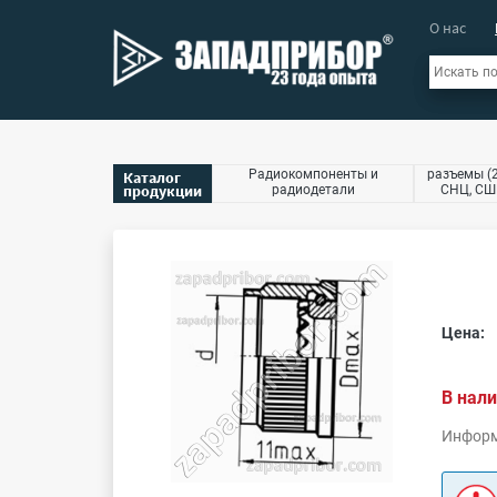
О нас
Радиокомпоненты и
разъемы (2
Каталог
продукции
радиодетали
СНЦ, СШР
Цена:
В нали
Информ