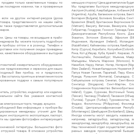
ы продаем только качественные товары по
меньшую сторону! Цена драгметаллов будет 
ак последние новинки, так и проверенные
Мы предлагаем быструю международную до
Австрия (Austria), Азербайджан, Албания (Alb
(Argentina), Аруба, Багамские острова, Бан
 если на другом интернет-ресурсе (доска
Болгария (Bulgaria), Боливия, Бонайре, Синт
товара, представленного на нашем сайте,
Бразилия (Brazil), Британские Виргинские 
ям также предоставляется дополнительная
(Vietnam), Вануату, Ватикан, Венесуэла, Ар
оваров.
Гибралтар, Гондурас, Гонконг, Гренада, Гренл
Демократическая Республика Конго, Дже
ии. Цены на товары, не вошедшие в прайс-
Эсватин, Эстония (Estonia), Эфиопия (Et
менеджеров Вы можете получить подробную
Индонезия, Ирландия (Ireland), Исландия (
е приборы оптом и в розницу. Телефон и
(Kazakhstan), Каймановы острова, Камбоджа,
 доставки или получения скидки приведены
Кипр (Cyprus), Кирибати, Колумбия (Colombia
ки, качественное оборудование и выгодная
Рика, Кот-д'Ивуар, Куба, Кувейт, Кюрасао, Ла
Лихтенштейн, Люксембург, Мьянма, Мавр
Мальдивы, Мальта, Марокко (Morocco), М
отовителей измерительного оборудования.
Намибия, Науру, Непал, Нигер, Нигерия (Nig
выми предложениями и сервисом для наших
(New Zealand), Новая Каледония, Норвегия (
обходимый Вам прибор, но и предложить
Папуа Новая Гвинея, Парагвай, Перу, Южная
у Вас остались приятные впечатления после
Руанда, Румыния (Romania), Сальвадор, С
нтированные подарки к самым популярным
Сейшельские острова, Сенегал, Сент-Винсе
Сингапур (Singapore), Синт-Мартен, Сл
Соединенное Королевство Великобритании и
итель, устройство, индикатор или изделие.
Ireland), Судан, Суринам, Восточный Тим
альном сайте без указания контактной
(Taiwan), Таиланд (Thailand), Танзания (Объ
(Tunisia), Турция (Turkey), Туркменистан, 
ак электронные торги, тендер, аукцион.
Фиджи, Филиппины (Philippines), Финлянд
необходимой Вам информации о приборе Вы
(Croatia), Центральноафриканская Респу
цированные менеджеры уточнят для Вас
(Montenegro), Швейцария (Switzerland), Швец
ации: инструкция по эксплуатации, паспорт,
Иногда клиенты могут вводить название
сти мы сделаем фотографии интересующего
например, западпрыбор, западпрылад, зап
захидприлад, захидпрібор, захидпрыбор, з
ехнической литературы. Большинство фото
Наш технический отдел осуществляет ремо
отгрузкой товара. В описании устройства
разных заводов производителей бывшег