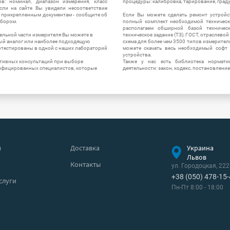
в: номинал, диапазон измерения, класс
процедуры: калибровка, тарирование, град
 Если на сайте Вы увидели несоответствие
и прикрепленным документам - сообщите об
Если Вы можете сделать ремонт устройс
ибором.
полный комплект необходимой техническо
располагаем обширной базой техническ
ельной части измерителя Вы можете в
техническое задание (ТЗ), ГОСТ, отраслевой
ый аналог или наиболее подходящую
схема для более чем 3500 типов измерител
ротестированы в одной с наших лабораторий
можете скачать весь необходимый софт 
устройства.
ктивных консультаций при выборе
Также у нас есть библиотека нормати
лифицированных специалистов, которые
деятельности: закон, кодекс, постановление
я
Доставка
Украина
Львов
Контакты
ул. Городоцкая, 222
+38 (050) 478-15
слуги
Пн-Пт 8:00 - 18:00