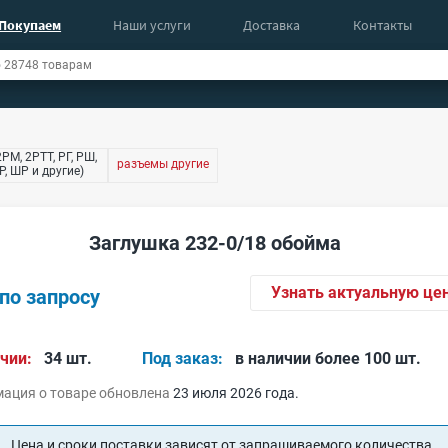
Покупаем
Наши услуги
Доставка
Контакты
РМ, 2РТТ, РГ, РШ,
разъемы другие
, ШР и другие)
Заглушка 232-0/18 обойма
Узнать актуальную це
по запросу
чии:
34 шт.
Под заказ:
в наличии более 100 шт.
ация о товаре обновлена
23 июля 2026 года.
Цена и сроки поставки зависят от запрашиваемого количества.