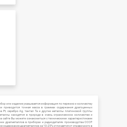
ибор или изделие указывается информация по перечню и количеству
ии приводится точная масса в граммах содержания драгоценных
на Pt, серебро Ag, тантал Ta и другие металлы платиновой группы
еталлы находятся в природе в очень ограниченном количестве и
на сайте Вы можете ознакомиться с техническими характеристиками
нии драгметаллов в приборах и радиодеталях производства СССР.
ое содержание драгметаллов на 10-25% отличается от справочного в