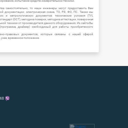
уирование, испытание средств измерительной техники.
тва самостоятельно, то наши инженеры могут предоставить Вам
й документации: электрическая схема, ТО, РЭ, ФО, ПС. Также мы
их и метрологических документов: технические условия (ТУ),
 стандарт (ОСТ), методика поверки, методика аттестации, поверочная
ьной техники от производителя данного оборудования. Из сайта Вы
(программа, драйвер) необходимый для работы приобретенного
вно-правовых документов, которые связаны с нашей сферой
, указ, временное положение.
-48