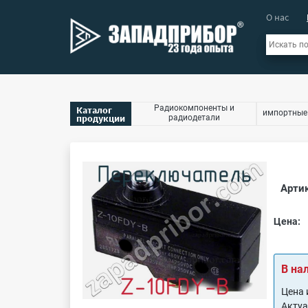
О нас
Радиокомпоненты и
Каталог
импортные
продукции
радиодетали
Артик
Цена:
В на
Цена 
Акту