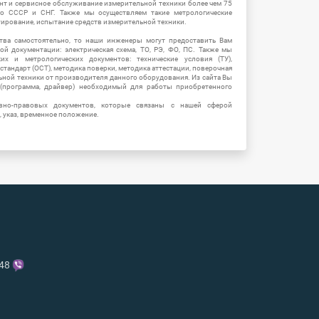
нт и сервисное обслуживание измерительной техники более чем 75
о СССР и СНГ. Также мы осуществляем такие метрологические
уирование, испытание средств измерительной техники.
тва самостоятельно, то наши инженеры могут предоставить Вам
й документации: электрическая схема, ТО, РЭ, ФО, ПС. Также мы
их и метрологических документов: технические условия (ТУ),
 стандарт (ОСТ), методика поверки, методика аттестации, поверочная
ьной техники от производителя данного оборудования. Из сайта Вы
(программа, драйвер) необходимый для работы приобретенного
вно-правовых документов, которые связаны с нашей сферой
, указ, временное положение.
-48