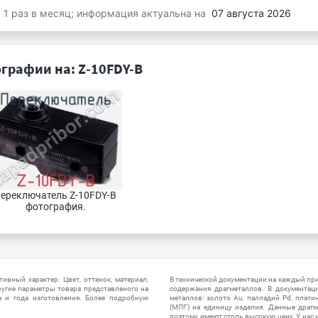
я 1 раз в месяц; информация актуальна на
07 августа 2026
графии на: Z-10FDY-B
ереключатель Z-10FDY-B 
фотография.
ивный характер. Цвет, оттенок, материал,
В технической документации на каждый пр
ругие параметры товара представленого на
содержания драгметаллов. В документац
а и года изготовления. Более подробную
металлов: золото Au, палладий Pd, плати
(МПГ) на единицу изделия. Данные драгм
поэтому имеют столь высокую цену. У нас 