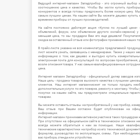
Ведущий интернет-магазин Западприбор - это огромный выбор 
соотношению цена и качество. Чтобы Вы могли купить прибор
конкурентов и всегда готовы предложить более низкую цену. М
самым лучшим ценам. На нашем сайте Вы можете дешево купить к
временем приборы от лучших производителей.
На сайте постоянно действует акция «Куплю по лучшей цене» -
объявлений, форум, или объявление другого онлайн-сервиса) у 
меньшая цена, то мы продадим Вам его еще дешевле! Покупател
скидка за оставленный отзыв или фотографии применения наших т
В прайс-листе указана не вся номенклатура предлагаемой продукц
лист можете узнать, связавшись с менеджерами. Также у наших 
информацию о том, как дешево и выгодно купить измерительны
электронная почта для консультаций по вопросам приобретения,
возле описания товара. У нас самые квалифицированные сотрудни
цена.
Интернет магазин Западприбор - официальный дилер заводов изг
Наша цель - продажа товаров высокого качества с лучшими цено
клиентов. Наш интернет магазинможет не только продать не
дополнительные услуги по его поверке, ремонту и монтажу. Чтобы 
покупки на нашем сайте, мы предусмотрели специальные гара
товарам.
Вы можете оставить отзывы на приобретенный у нас прибор, измер
Ваш отзыв при Вашем согласии будет опубликован на офици
информации.
Интернет-магазин принимаем активное участие в таких процедурах к
При отсутствии на официальном сайте в техническом описании 
всегда можете обратиться к нам за помощью. Наши квалифи
технические характеристики на прибор из его технической документ
формуляр, руководство по эксплуатации, схемы. При необходимо
вас прибора, стенда или устройства.