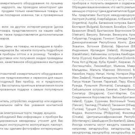
измерительного оборудования по лучшему
приборов и получить сведения о содержа
ы недорого, мы проводим мониторинг цен
Обращаем ваше внимание, что часто реальн
ы продаем только качественные товары по
меньшую сторону! Цена драгметаллов будет 
ак последние новинки, так и проверенные
Мы предлагаем быструю международную до
Австрия (Austria), Азербайджан, Албания (Alb
(Argentina), Аруба, Багамские острова, Бан
 если на другом интернет-ресурсе (доска
Болгария (Bulgaria), Боливия, Бонайре, Синт
товара, представленного на нашем сайте,
Бразилия (Brazil), Британские Виргинские 
ям также предоставляется дополнительная
(Vietnam), Вануату, Ватикан, Венесуэла, Ар
оваров.
Гибралтар, Гондурас, Гонконг, Гренада, Гренл
Демократическая Республика Конго, Дже
ии. Цены на товары, не вошедшие в прайс-
Эсватин, Эстония (Estonia), Эфиопия (Et
менеджеров Вы можете получить подробную
Индонезия, Ирландия (Ireland), Исландия (
е приборы оптом и в розницу. Телефон и
(Kazakhstan), Каймановы острова, Камбоджа,
 доставки или получения скидки приведены
Кипр (Cyprus), Кирибати, Колумбия (Colombia
ки, качественное оборудование и выгодная
Рика, Кот-д'Ивуар, Куба, Кувейт, Кюрасао, Ла
Лихтенштейн, Люксембург, Мьянма, Мавр
Мальдивы, Мальта, Марокко (Morocco), М
отовителей измерительного оборудования.
Намибия, Науру, Непал, Нигер, Нигерия (Nig
выми предложениями и сервисом для наших
(New Zealand), Новая Каледония, Норвегия (
обходимый Вам прибор, но и предложить
Папуа Новая Гвинея, Парагвай, Перу, Южная
у Вас остались приятные впечатления после
Руанда, Румыния (Romania), Сальвадор, С
нтированные подарки к самым популярным
Сейшельские острова, Сенегал, Сент-Винсе
Сингапур (Singapore), Синт-Мартен, Сл
Соединенное Королевство Великобритании и
итель, устройство, индикатор или изделие.
Ireland), Судан, Суринам, Восточный Тим
альном сайте без указания контактной
(Taiwan), Таиланд (Thailand), Танзания (Объ
(Tunisia), Турция (Turkey), Туркменистан, 
ак электронные торги, тендер, аукцион.
Фиджи, Филиппины (Philippines), Финлянд
необходимой Вам информации о приборе Вы
(Croatia), Центральноафриканская Респу
цированные менеджеры уточнят для Вас
(Montenegro), Швейцария (Switzerland), Швец
ации: инструкция по эксплуатации, паспорт,
Иногда клиенты могут вводить название
сти мы сделаем фотографии интересующего
например, западпрыбор, западпрылад, зап
захидприлад, захидпрібор, захидпрыбор, з