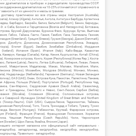
нии драгметаллов в приборах и радиодеталях производства СССР.
ое содержание драгметаллов на 10-25% отличается от справочного в
зависить от их ценности и массы в граммах.
ставку практически во все страны мира: Австралия (Australia),
ania), Алжир (Algeria), Ангилья, Ангола, Антигуа и Барбуда, Аргентина
гладеш, Барбадос, Бахрейн, Белиз, Бельгия (Belgium), Бенин, Бермуды,
-Э. и Саба, Босния и Герцеговина (Bosnia and Herzegovina), Ботсвана,
Острова, Бруней Даруссалам, Буркина Фасо, Бурунди, Бутан, Вьетнам
мения, Габон, Гайана, Гаити, Гамия, Гамбия, Гана, Гватемала, Гвинея,
андия (Greenland), Греция (Greece), Грузия (Georgia), Дания (Denmark),
рси, Джибути, Доминика, Доминиканская Республика, Эквадор,
hiopia), Египет (Egypt), Замбия, Зимбабве (Zimbabwe), Иордания
Iceland), Испания (Spain), Италия (Italy), Кабо-Верде, Казахстан
 Камерун, Канада (Canada), Катар, Кения, Кыргызстан, Китай (China),
), Коморские острова, Конго, Корея (Республика) (Korea Rep.), Коста-
ос, Латвия (Latvia), Лесото, Литва (Lithuania), Либерия, Ливан, Ливия,
икий, Мавритания, Мадагаскар, Макао, Малави, Малайзия, Мали,
ексика (Mexico), Мозамбик, Молдова (Moldova), Монако, Монако,
eria), Нидерланды (Netherlands), Германия (Germany), Новая Зеландия
Norway), ОАЭ (UAE), Оман, Острова Кука, Пакистан, Палестина, Панама,
 Африка, Польша (Poland), Португалия (Portugal), Республика Чад,
амоа, Сан-Марино, Саудовская Аравия (Saudi Arabia), Свазиленд,
нт и Гренадины, Сент-Китс и Невис, Сент-Люсия, Сербия (Serbia),
овакия (Slovakia), Словения (Slovenia), Соломоновые острова,
 Северной Ирландии (United Kingdom of Great Britain and Northern
ор (Тимор-Лешти), США (USA), Сьерра-Леоне, Таджикистан, Тайвань
единенная Республика), Того, Тонга, Тринидад и Тобаго, Тувалу, Тунис
Уганда, Венгрия (Hungary), Узбекистан, Уругвай, Фарерские острова,
ия (Finland), Франция (France), Французская Полинезия, Хорватия
блика, Чешская Республика (Czech Republic), Чили, Черногория
ия (Sweden), Шри-Ланка, Ямайка, Япония (Japan).
 нашего интернет магазина или официальный сайт неправильно -
адпрібор, западприлад, західприбор, західпрібор, захидприбор,
ахидпрылад. Правильно - западприбор.