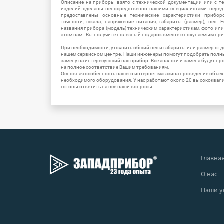
Описание на приборы взято с технической документации или с т
изделий сделаны непосредственно нашими специалистами перед 
предоставлены основные технические характеристики приборо
точности, шкала, напряжение питания, габариты (размер), вес.
названия прибора (модель) техническим характеристикам, фото ил
этом нам - Вы получите полезный подарок вместе с покупаемым пр
При необходимости, уточнить общий вес и габариты или размер отд
нашем сервисном центре. Наши инженеры помогут подобрать полн
замену на интересующий вас прибор. Все аналоги и замена будут п
на полное соответствие Вашим требованиям.
Основная особенность нашего интернет магазина проведение объе
необходимого оборудования. У нас работают около 20 высококва
готовы ответить на все ваши вопросы.
Главна
О нас
Наши у