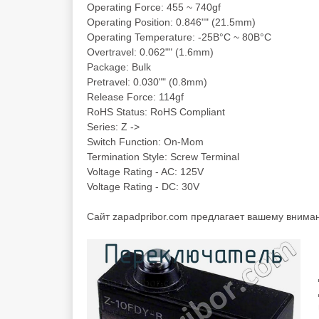
Operating Force: 455 ~ 740gf
Operating Position: 0.846"" (21.5mm)
Operating Temperature: -25В°C ~ 80В°C
Overtravel: 0.062"" (1.6mm)
Package: Bulk
Pretravel: 0.030"" (0.8mm)
Release Force: 114gf
RoHS Status: RoHS Compliant
Series: Z ->
Switch Function: On-Mom
Termination Style: Screw Terminal
Voltage Rating - AC: 125V
Voltage Rating - DC: 30V
Cайт zapadpribor.com предлагает вашему вним