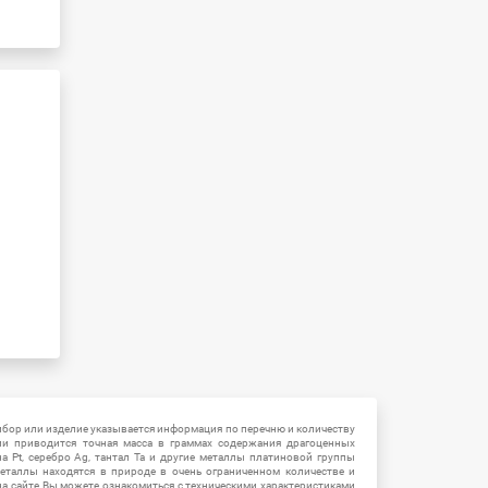
ибор или изделие указывается информация по перечню и количеству
ии приводится точная масса в граммах содержания драгоценных
на Pt, серебро Ag, тантал Ta и другие металлы платиновой группы
еталлы находятся в природе в очень ограниченном количестве и
на сайте Вы можете ознакомиться с техническими характеристиками