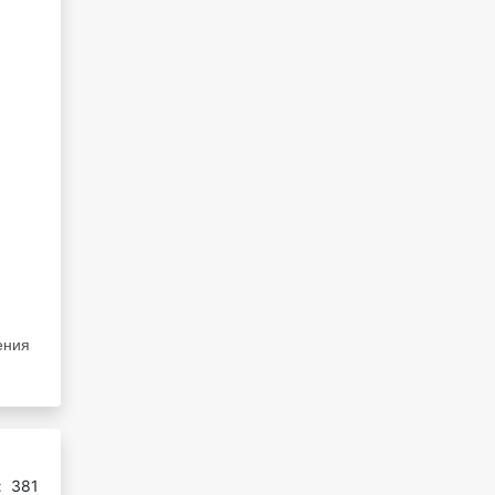
ения
:
381