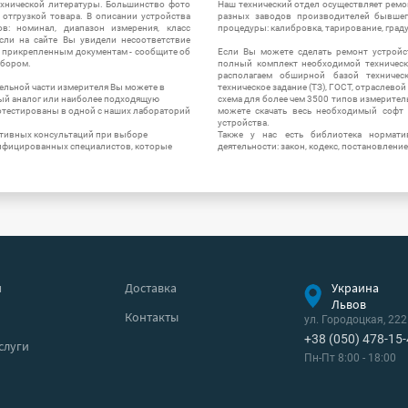
ехнической литературы. Большинство фото
Наш технический отдел осуществляет ремо
отгрузкой товара. В описании устройства
разных заводов производителей бывшег
в: номинал, диапазон измерения, класс
процедуры: калибровка, тарирование, град
 Если на сайте Вы увидели несоответствие
и прикрепленным документам - сообщите об
Если Вы можете сделать ремонт устройс
ибором.
полный комплект необходимой техническо
располагаем обширной базой техническ
ельной части измерителя Вы можете в
техническое задание (ТЗ), ГОСТ, отраслевой
ый аналог или наиболее подходящую
схема для более чем 3500 типов измерител
ротестированы в одной с наших лабораторий
можете скачать весь необходимый софт 
устройства.
ктивных консультаций при выборе
Также у нас есть библиотека нормати
лифицированных специалистов, которые
деятельности: закон, кодекс, постановление
я
Доставка
Украина
Львов
Контакты
ул. Городоцкая, 222
+38 (050) 478-15
слуги
Пн-Пт 8:00 - 18:00