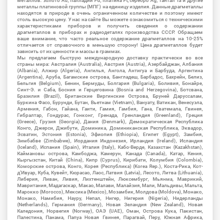
металлов: золото Au, палладий Pd, платина Pt, серебро Ag, тантал Ta и другие
металлы платиновой группы (МПГ) на единицу изделия. Данные драгметаллы
находятся в природе в очень ограниченном количестве и поэтому имеют
столь высокую цену. У нас на сайте Вы можете ознакомиться с техническими
характеристиками приборов и получить сведения о содержании
драгметаллов в приборах и радиодеталях производства СССР. Обращаем
ваше внимание, что часто реальное содержание драгметаллов на 10-25%
отличается от справочного в меньшую сторону! Цена драгметаллов будет
зависить от их ценности и массы в граммах.
Мы предлагаем быструю международную доставку практически во все
страны мира: Австралия (Australia), Австрия (Austria), Азербайджан, Албания
(Albania), Алжир (Algeria), Ангилья, Ангола, Антигуа и Барбуда, Аргентина
(Argentina), Аруба, Багамские острова, Бангладеш, Барбадос, Бахрейн, Белиз,
Бельгия (Belgium), Бенин, Бермуды, Болгария (Bulgaria), Боливия, Бонайре,
Синт-Э. и Саба, Босния и Герцеговина (Bosnia and Herzegovina), Ботсвана,
Бразилия (Brazil), Британские Виргинские Острова, Бруней Даруссалам,
Буркина Фасо, Бурунди, Бутан, Вьетнам (Vietnam), Вануату, Ватикан, Венесуэла,
Армения, Габон, Гайана, Гаити, Гамия, Гамбия, Гана, Гватемала, Гвинея,
Гибралтар, Гондурас, Гонконг, Гренада, Гренландия (Greenland), Греция
(Greece), Грузия (Georgia), Дания (Denmark), Демократическая Республика
Конго, Джерси, Джибути, Доминика, Доминиканская Республика, Эквадор,
Эсватин, Эстония (Estonia), Эфиопия (Ethiopia), Египет (Egypt), Замбия,
Зимбабве (Zimbabwe), Иордания Индонезия, Ирландия (Ireland), Исландия
(Iceland), Испания (Spain), Италия (Italy), Кабо-Верде, Казахстан (Kazakhstan),
Каймановы острова, Камбоджа, Камерун, Канада (Canada), Катар, Кения,
Кыргызстан, Китай (China), Кипр (Cyprus), Кирибати, Колумбия (Colombia),
Коморские острова, Конго, Корея (Республика) (Korea Rep.), Коста-Рика, Кот-
д'Ивуар, Куба, Кувейт, Кюрасао, Лаос, Латвия (Latvia), Лесото, Литва (Lithuania),
Либерия, Ливан, Ливия, Лихтенштейн, Люксембург, Мьянма, Маврикий,
Мавритания, Мадагаскар, Макао, Малави, Малайзия, Мали, Мальдивы, Мальта,
Марокко (Morocco), Мексика (Mexico), Мозамбик, Молдова (Moldova), Монако,
Монако, Намибия, Науру, Непал, Нигер, Нигерия (Nigeria), Нидерланды
(Netherlands), Германия (Germany), Новая Зеландия (New Zealand), Новая
Каледония, Норвегия (Norway), ОАЭ (UAE), Оман, Острова Кука, Пакистан,
Палестина, Панама, Папуа Новая Гвинея, Парагвай, Перу, Южная Африка,