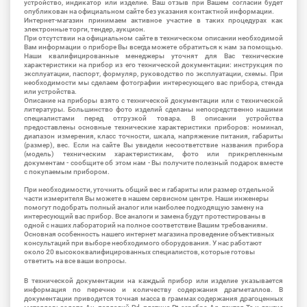
устройство, индикатор или изделие. Ваш отзыв при Вашем согласии будет
опубликован на официальном сайте без указания контактной информации.
Интернет-магазин принимаем активное участие в таких процедурах как
электронные торги, тендер, аукцион.
При отсутствии на официальном сайте в техническом описании необходимой
Вам информации о приборе Вы всегда можете обратиться к нам за помощью.
Наши квалифицированные менеджеры уточнят для Вас технические
характеристики на прибор из его технической документации: инструкция по
эксплуатации, паспорт, формуляр, руководство по эксплуатации, схемы. При
необходимости мы сделаем фотографии интересующего вас прибора, стенда
или устройства.
Описание на приборы взято с технической документации или с технической
литературы. Большинство фото изделий сделаны непосредственно нашими
специалистами перед отгрузкой товара. В описании устройства
предоставлены основные технические характеристики приборов: номинал,
диапазон измерения, класс точности, шкала, напряжение питания, габариты
(размер), вес. Если на сайте Вы увидели несоответствие названия прибора
(модель) техническим характеристикам, фото или прикрепленным
документам - сообщите об этом нам - Вы получите полезный подарок вместе
с покупаемым прибором.
При необходимости, уточнить общий вес и габариты или размер отдельной
части измерителя Вы можете в нашем сервисном центре. Наши инженеры
помогут подобрать полный аналог или наиболее подходящую замену на
интересующий вас прибор. Все аналоги и замена будут протестированы в
одной с наших лабораторий на полное соответствие Вашим требованиям.
Основная особенность нашего интернет магазина проведение объективных
консультаций при выборе необходимого оборудования. У нас работают
около 20 высококвалифицированных специалистов, которые готовы
ответить на все ваши вопросы.
В технической документации на каждый прибор или изделие указывается
информация по перечню и количеству содержания драгметаллов. В
документации приводится точная масса в граммах содержания драгоценных