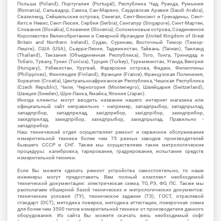
Польша (Poland), Португалия (Portugal), Республика Чад, Руанда, Румыния
(Romania), Сальвадор, Самоа, Сан-Марино, Саудовская Аравия (Saudi Arabia),
Свазиленд, Сейшельские острова, Сенегал, Сент-Винсент и Гренадины, Сент-
Китс и Невис, Сент-Люсия, Сербия (Serbia), Сингапур (Singapore), Синт-Мартен,
Словакия (Slovakia), Словения (Slovenia), Соломоновые острова, Соединенное
Королевство Великобритании и Северной Ирландии (United Kingdom of Great
Britain and Northern Ireland), Судан, Суринам, Восточный Тимор (Тимор-
Лешти), США (USA), Сьерра-Леоне, Таджикистан, Тайвань (Taiwan), Таиланд
(Thailand), Танзания (Объединенная Республика), Того, Тонга, Тринидад и
Тобаго, Тувалу, Тунис (Tunisia), Турция (Turkey), Туркменистан, Уганда, Венгрия
(Hungary), Узбекистан, Уругвай, Фарерские острова, Фиджи, Филиппины
(Philippines), Финляндия (Finland), Франция (France), Французская Полинезия,
Хорватия (Croatia), Центральноафриканская Республика, Чешская Республика
(Czech Republic), Чили, Черногория (Montenegro), Швейцария (Switzerland),
Швеция (Sweden), Шри-Ланка, Ямайка, Япония (Japan).
Иногда клиенты могут вводить название нашего интернет магазина или
официальный сайт неправильно - например, западпрыбор, западпрылад,
западпрібор, западприлад, західприбор, західпрібор, захидприбор,
захидприлад, захидпрібор, захидпрыбор, захидпрылад. Правильно -
западприбор.
Наш технический отдел осуществляет ремонт и сервисное обслуживание
измерительной техники более чем 75 разных заводов производителей
бывшего СССР и СНГ. Также мы осуществляем такие метрологические
процедуры: калибровка, тарирование, градуирование, испытание средств
измерительной техники.
Если Вы можете сделать ремонт устройства самостоятельно, то наши
инженеры могут предоставить Вам полный комплект необходимой
технической документации: электрическая схема, ТО, РЭ, ФО, ПС. Также мы
располагаем обширной базой технических и метрологических документов:
технические условия (ТУ), техническое задание (ТЗ), ГОСТ, отраслевой
стандарт (ОСТ), методика поверки, методика аттестации, поверочная схема
для более чем 3500 типов измерительной техники от производителя данного
оборудования. Из сайта Вы можете скачать весь необходимый софт