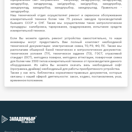
западпрібор, западприлад, західприбор, західпрібор, захидприбор,
захидприлад, захидпрібор, захидпрыбор, захидпрылад. Правильно -
западприбор.
Наш технический отдел осуществляет ремонт и сервисное обслуживание
измерительной техники более чем 75 разных заводов производителей
бывшего СССР и СНГ. Также мы осуществляем такие метрологические
процедуры: калибровка, тарирование, градуирование, испытание средств
измерительной техники.
Если Вы можете сделать ремонт устройства самостоятельно, то наши
инженеры могут предоставить Вам полный комплект необходимой
технической документации: электрическая схема, ТО, РЭ, ФО, ПС. Также мы
располагаем обширной базой технических и метрологических документов:
технические условия (ТУ), техническое задание (ТЗ), ГОСТ, отраслевой
стандарт (ОСТ), методика поверки, методика аттестации, поверочная схема
для более чем 3500 типов измерительной техники от производителя данного
оборудования. Из сайта Вы можете скачать весь необходимый софт
(программа, драйвер) необходимый для работы приобретенного устройства.
Также у нас есть библиотека нормативно-правовых документов, которые
связаны с нашей сферой деятельности: закон, кодекс, постановление, указ,
временное положение.