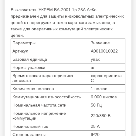
Выключатель УКРЕМ ВА-2001 1р 25А АсКо
предназначен для защиты низковольтных электрических
цепей от перегрузок и токов короткого замыкания, а
также для оперативных коммутаций электрических
цепей.
Параметры
Значение
Артикул
А0010010022
Базовая единица
упак
Нормы упаковки
шт
Времятоковая характеристика
характеристика
автомата
С
Количество полюсов
1 полюс
Коммутационная износостойкость
6 000 циклов
Номинальная частота сети
50 Гц
Номинальное напряжение
220/380 В
коммутации
Номинальный ток
25 А
Степень защиты
IP20