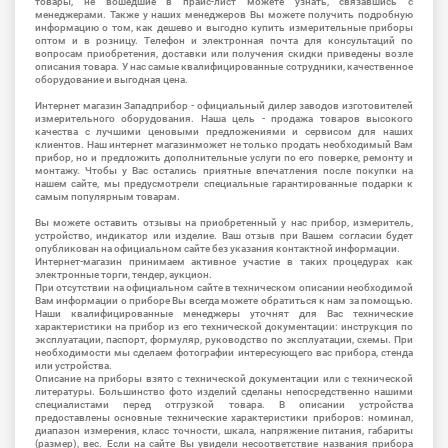
товары, не вошедшие в прайс-лист можете узнать, связавшись с
менеджерами. Также у наших менеджеров Вы можете получить подробную
информацию о том, как дешево и выгодно купить измерительные приборы
оптом и в розницу. Телефон и электронная почта для консультаций по
вопросам приобретения, доставки или получения скидки приведены возле
описания товара. У нас самые квалифицированные сотрудники, качественное
оборудование и выгодная цена.
Интернет магазин Западприбор - официальный дилер заводов изготовителей
измерительного оборудования. Наша цель - продажа товаров высокого
качества с лучшими ценовыми предложениями и сервисом для наших
клиентов. Наш интернет магазинможет не только продать необходимый Вам
прибор, но и предложить дополнительные услуги по его поверке, ремонту и
монтажу. Чтобы у Вас остались приятные впечатления после покупки на
нашем сайте, мы предусмотрели специальные гарантированные подарки к
самым популярным товарам.
Вы можете оставить отзывы на приобретенный у нас прибор, измеритель,
устройство, индикатор или изделие. Ваш отзыв при Вашем согласии будет
опубликован на официальном сайте без указания контактной информации.
Интернет-магазин принимаем активное участие в таких процедурах как
электронные торги, тендер, аукцион.
При отсутствии на официальном сайте в техническом описании необходимой
Вам информации о приборе Вы всегда можете обратиться к нам за помощью.
Наши квалифицированные менеджеры уточнят для Вас технические
характеристики на прибор из его технической документации: инструкция по
эксплуатации, паспорт, формуляр, руководство по эксплуатации, схемы. При
необходимости мы сделаем фотографии интересующего вас прибора, стенда
или устройства.
Описание на приборы взято с технической документации или с технической
литературы. Большинство фото изделий сделаны непосредственно нашими
специалистами перед отгрузкой товара. В описании устройства
предоставлены основные технические характеристики приборов: номинал,
диапазон измерения, класс точности, шкала, напряжение питания, габариты
(размер), вес. Если на сайте Вы увидели несоответствие названия прибора