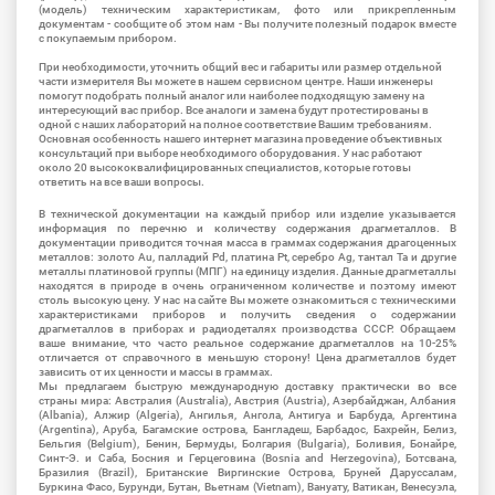
(модель) техническим характеристикам, фото или прикрепленным
документам - сообщите об этом нам - Вы получите полезный подарок вместе
с покупаемым прибором.
При необходимости, уточнить общий вес и габариты или размер отдельной
части измерителя Вы можете в нашем сервисном центре. Наши инженеры
помогут подобрать полный аналог или наиболее подходящую замену на
интересующий вас прибор. Все аналоги и замена будут протестированы в
одной с наших лабораторий на полное соответствие Вашим требованиям.
Основная особенность нашего интернет магазина проведение объективных
консультаций при выборе необходимого оборудования. У нас работают
около 20 высококвалифицированных специалистов, которые готовы
ответить на все ваши вопросы.
В технической документации на каждый прибор или изделие указывается
информация по перечню и количеству содержания драгметаллов. В
документации приводится точная масса в граммах содержания драгоценных
металлов: золото Au, палладий Pd, платина Pt, серебро Ag, тантал Ta и другие
металлы платиновой группы (МПГ) на единицу изделия. Данные драгметаллы
находятся в природе в очень ограниченном количестве и поэтому имеют
столь высокую цену. У нас на сайте Вы можете ознакомиться с техническими
характеристиками приборов и получить сведения о содержании
драгметаллов в приборах и радиодеталях производства СССР. Обращаем
ваше внимание, что часто реальное содержание драгметаллов на 10-25%
отличается от справочного в меньшую сторону! Цена драгметаллов будет
зависить от их ценности и массы в граммах.
Мы предлагаем быструю международную доставку практически во все
страны мира: Австралия (Australia), Австрия (Austria), Азербайджан, Албания
(Albania), Алжир (Algeria), Ангилья, Ангола, Антигуа и Барбуда, Аргентина
(Argentina), Аруба, Багамские острова, Бангладеш, Барбадос, Бахрейн, Белиз,
Бельгия (Belgium), Бенин, Бермуды, Болгария (Bulgaria), Боливия, Бонайре,
Синт-Э. и Саба, Босния и Герцеговина (Bosnia and Herzegovina), Ботсвана,
Бразилия (Brazil), Британские Виргинские Острова, Бруней Даруссалам,
Буркина Фасо, Бурунди, Бутан, Вьетнам (Vietnam), Вануату, Ватикан, Венесуэла,