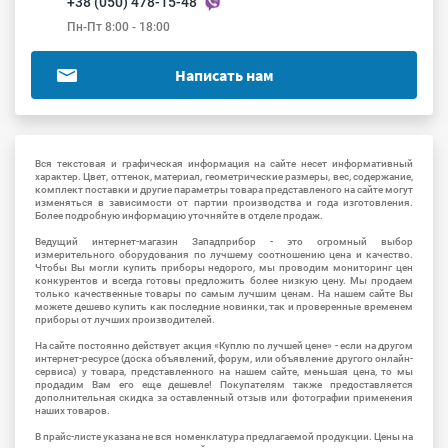
+38 (050) 478-15-48
Пн-Пт 8:00 - 18:00
Написать нам
Вся текстовая и графическая информация на сайте несет информативный
характер. Цвет, оттенок, материал, геометрические размеры, вес, содержание,
комплект поставки и другие параметры товара представленого на сайте могут
изменяться в зависимости от партии производства и года изготовления.
Более подробную информацию уточняйте в отделе продаж.
Ведущий интернет-магазин Западприбор - это огромный выбор
измерительного оборудования по лучшему соотношению цена и качество.
Чтобы Вы могли купить приборы недорого, мы проводим мониторинг цен
конкурентов и всегда готовы предложить более низкую цену. Мы продаем
только качественные товары по самым лучшим ценам. На нашем сайте Вы
можете дешево купить как последние новинки, так и проверенные временем
приборы от лучших производителей.
На сайте постоянно действует акция «Куплю по лучшей цене» - если на другом
интернет-ресурсе (доска объявлений, форум, или объявление другого онлайн-
сервиса) у товара, представленного на нашем сайте, меньшая цена, то мы
продадим Вам его еще дешевле! Покупателям также предоставляется
дополнительная скидка за оставленный отзыв или фотографии применения
наших товаров.
В прайс-листе указана не вся номенклатура предлагаемой продукции. Цены на