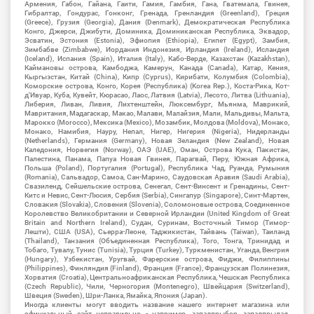
Армения, Габон, Гайана, Гаити, Гамия, Гамбия, Гана, Гватемала, Гвинея,
Гибралтар, Гондурас, Гонконг, Гренада, Гренландия (Greenland), Греция
(Greece), Грузия (Georgia), Дания (Denmark), Демократическая Республика
Конго, Джерси, Джибути, Доминика, Доминиканская Республика, Эквадор,
Эсватин, Эстония (Estonia), Эфиопия (Ethiopia), Египет (Egypt), Замбия,
Зимбабве (Zimbabwe), Иордания Индонезия, Ирландия (Ireland), Исландия
(Iceland), Испания (Spain), Италия (Italy), Кабо-Верде, Казахстан (Kazakhstan),
Каймановы острова, Камбоджа, Камерун, Канада (Canada), Катар, Кения,
Кыргызстан, Китай (China), Кипр (Cyprus), Кирибати, Колумбия (Colombia),
Коморские острова, Конго, Корея (Республика) (Korea Rep.), Коста-Рика, Кот-
д'Ивуар, Куба, Кувейт, Кюрасао, Лаос, Латвия (Latvia), Лесото, Литва (Lithuania),
Либерия, Ливан, Ливия, Лихтенштейн, Люксембург, Мьянма, Маврикий,
Мавритания, Мадагаскар, Макао, Малави, Малайзия, Мали, Мальдивы, Мальта,
Марокко (Morocco), Мексика (Mexico), Мозамбик, Молдова (Moldova), Монако,
Монако, Намибия, Науру, Непал, Нигер, Нигерия (Nigeria), Нидерланды
(Netherlands), Германия (Germany), Новая Зеландия (New Zealand), Новая
Каледония, Норвегия (Norway), ОАЭ (UAE), Оман, Острова Кука, Пакистан,
Палестина, Панама, Папуа Новая Гвинея, Парагвай, Перу, Южная Африка,
Польша (Poland), Португалия (Portugal), Республика Чад, Руанда, Румыния
(Romania), Сальвадор, Самоа, Сан-Марино, Саудовская Аравия (Saudi Arabia),
Свазиленд, Сейшельские острова, Сенегал, Сент-Винсент и Гренадины, Сент-
Китс и Невис, Сент-Люсия, Сербия (Serbia), Сингапур (Singapore), Синт-Мартен,
Словакия (Slovakia), Словения (Slovenia), Соломоновые острова, Соединенное
Королевство Великобритании и Северной Ирландии (United Kingdom of Great
Britain and Northern Ireland), Судан, Суринам, Восточный Тимор (Тимор-
Лешти), США (USA), Сьерра-Леоне, Таджикистан, Тайвань (Taiwan), Таиланд
(Thailand), Танзания (Объединенная Республика), Того, Тонга, Тринидад и
Тобаго, Тувалу, Тунис (Tunisia), Турция (Turkey), Туркменистан, Уганда, Венгрия
(Hungary), Узбекистан, Уругвай, Фарерские острова, Фиджи, Филиппины
(Philippines), Финляндия (Finland), Франция (France), Французская Полинезия,
Хорватия (Croatia), Центральноафриканская Республика, Чешская Республика
(Czech Republic), Чили, Черногория (Montenegro), Швейцария (Switzerland),
Швеция (Sweden), Шри-Ланка, Ямайка, Япония (Japan).
Иногда клиенты могут вводить название нашего интернет магазина или
официальный сайт неправильно - например, западпрыбор, западпрылад,