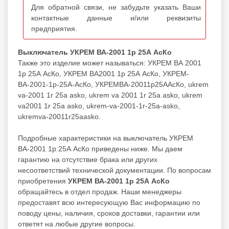
Для обратной связи, не забудьте указать Ваши
контактные данные и/или реквизиты
предприятия.
Выключатель УКРЕМ ВА-2001 1р 25А АсКо
Также это изделие может называться: УКРЕМ ВА 2001
1р 25А АсКо, УКРЕМ ВА2001 1р 25А АсКо, УКРЕМ-
ВА-2001-1р-25А-АсКо, УКРЕМВА-20011р25ААсКо, ukrem
va-2001 1r 25a asko, ukrem va 2001 1r 25a asko, ukrem
va2001 1r 25a asko, ukrem-va-2001-1r-25a-asko,
ukremva-20011r25aasko.
Подробные характеристики на выключатель УКРЕМ
ВА-2001 1р 25А АсКо приведены ниже. Мы даем
гарантию на отсутствие брака или других
несоответствий технической документации. По вопросам
приобретения
УКРЕМ ВА-2001 1р 25А АсКо
обращайтесь в отдел продаж. Наши менеджеры
предоставят всю интересующую Вас информацию по
поводу цены, наличия, сроков доставки, гарантии или
ответят на любые другие вопросы.