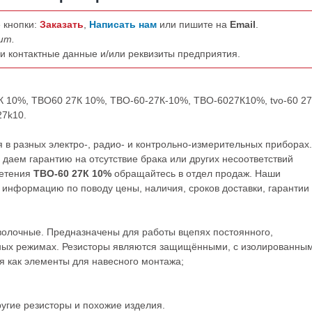
 кнопки:
Заказать
,
Написать нам
или пишите на
Email
.
шт.
ши контактные данные и/или реквизиты предприятия.
7К 10%, ТВО60 27К 10%, ТВО-60-27К-10%, ТВО-6027К10%, tvo-60 27
27k10.
в разных электро-, радио- и контрольно-измерительных приборах.
даем гарантию на отсутствие брака или других несоответствий
ретения
ТВО-60 27К 10%
обращайтесь в отдел продаж. Наши
нформацию по поводу цены, наличия, сроков доставки, гарантии
олочные. Предназначены для работы вцепях постоянного,
сных режимах. Резисторы являются защищёнными, с изолированны
как элементы для навесного монтажа;
ругие
резисторы
и похожие изделия.