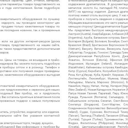
ивный характер. Цвет, оттенок, материал,
В технической документации на каждый пр
ругие параметры товара представленого на
содержания драгметаллов. В документац
а и года изготовления. Более подробную
металлов: золото Au, палладий Pd, плати
(МПГ) на единицу изделия. Данные драгм
поэтому имеют столь высокую цену. У нас 
измерительного оборудования по лучшему
приборов и получить сведения о содержа
ы недорого, мы проводим мониторинг цен
Обращаем ваше внимание, что часто реальн
ы продаем только качественные товары по
меньшую сторону! Цена драгметаллов будет 
ак последние новинки, так и проверенные
Мы предлагаем быструю международную до
Австрия (Austria), Азербайджан, Албания (Alb
(Argentina), Аруба, Багамские острова, Бан
 если на другом интернет-ресурсе (доска
Болгария (Bulgaria), Боливия, Бонайре, Синт
товара, представленного на нашем сайте,
Бразилия (Brazil), Британские Виргинские 
ям также предоставляется дополнительная
(Vietnam), Вануату, Ватикан, Венесуэла, Ар
оваров.
Гибралтар, Гондурас, Гонконг, Гренада, Гренл
Демократическая Республика Конго, Дже
ии. Цены на товары, не вошедшие в прайс-
Эсватин, Эстония (Estonia), Эфиопия (Et
менеджеров Вы можете получить подробную
Индонезия, Ирландия (Ireland), Исландия (
е приборы оптом и в розницу. Телефон и
(Kazakhstan), Каймановы острова, Камбоджа,
 доставки или получения скидки приведены
Кипр (Cyprus), Кирибати, Колумбия (Colombia
ки, качественное оборудование и выгодная
Рика, Кот-д'Ивуар, Куба, Кувейт, Кюрасао, Ла
Лихтенштейн, Люксембург, Мьянма, Мавр
Мальдивы, Мальта, Марокко (Morocco), М
отовителей измерительного оборудования.
Намибия, Науру, Непал, Нигер, Нигерия (Nig
выми предложениями и сервисом для наших
(New Zealand), Новая Каледония, Норвегия (
обходимый Вам прибор, но и предложить
Папуа Новая Гвинея, Парагвай, Перу, Южная
у Вас остались приятные впечатления после
Руанда, Румыния (Romania), Сальвадор, С
нтированные подарки к самым популярным
Сейшельские острова, Сенегал, Сент-Винсе
Сингапур (Singapore), Синт-Мартен, Сл
Соединенное Королевство Великобритании и
итель, устройство, индикатор или изделие.
Ireland), Судан, Суринам, Восточный Тим
альном сайте без указания контактной
(Taiwan), Таиланд (Thailand), Танзания (Объ
(Tunisia), Турция (Turkey), Туркменистан, 
ак электронные торги, тендер, аукцион.
Фиджи, Филиппины (Philippines), Финлянд
необходимой Вам информации о приборе Вы
(Croatia), Центральноафриканская Респу