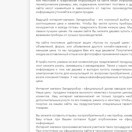
Вся текстовая и графическая информация на сайте несет информат
геометрические размеры, вес, содержание, комплект поставки и д
сайте могут изменяться в зависимости от партии производств
информацию уточняйте в отделе продаж.
Ведущий интернет-магазин Западприбор - это огромный выбор 
соотношению цена и качество. Чтобы Вы могли купить прибор
конкурентов и всегда готовы предложить более низкую цену. М
самым лучшим ценам. На нашем сайте Вы можете дешево купить к
временем приборы от лучших производителей.
На сайте постоянно действует акция «Куплю по лучшей цене» -
объявлений, форум, или объявление другого онлайн-сервиса) у 
меньшая цена, то мы продадим Вам его еще дешевле! Покупател
скидка за оставленный отзыв или фотографии применения наших т
В прайс-листе указана не вся номенклатура предлагаемой продукц
лист можете узнать, связавшись с менеджерами. Также у наших 
информацию о том, как дешево и выгодно купить измерительны
электронная почта для консультаций по вопросам приобретения,
возле описания товара. У нас самые квалифицированные сотрудни
цена.
Интернет магазин Западприбор - официальный дилер заводов изг
Наша цель - продажа товаров высокого качества с лучшими цено
клиентов. Наш интернет магазинможет не только продать не
дополнительные услуги по его поверке, ремонту и монтажу. Чтобы 
покупки на нашем сайте, мы предусмотрели специальные гара
товарам.
Вы можете оставить отзывы на приобретенный у нас прибор, измер
Ваш отзыв при Вашем согласии будет опубликован на офици
информации.
Интернет-магазин принимаем активное участие в таких процедурах к
При отсутствии на официальном сайте в техническом описании 