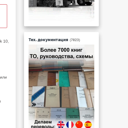
Тех. документация
(7823)
k 10,
 или
м