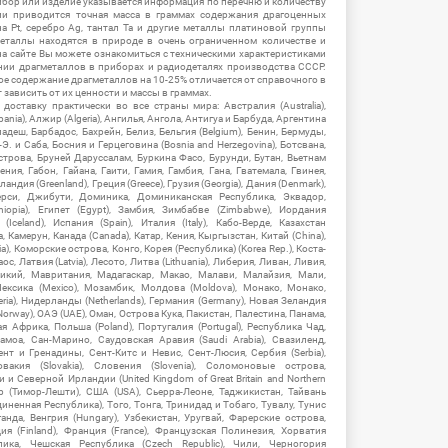
ибор или изделие указывается информация по перечню и количеству
ии приводится точная масса в граммах содержания драгоценных
на Pt, серебро Ag, тантал Ta и другие металлы платиновой группы
еталлы находятся в природе в очень ограниченном количестве и
на сайте Вы можете ознакомиться с техническими характеристиками
нии драгметаллов в приборах и радиодеталях производства СССР.
ое содержание драгметаллов на 10-25% отличается от справочного в
зависить от их ценности и массы в граммах.
ставку практически во все страны мира: Австралия (Australia),
ania), Алжир (Algeria), Ангилья, Ангола, Антигуа и Барбуда, Аргентина
гладеш, Барбадос, Бахрейн, Белиз, Бельгия (Belgium), Бенин, Бермуды,
-Э. и Саба, Босния и Герцеговина (Bosnia and Herzegovina), Ботсвана,
Острова, Бруней Даруссалам, Буркина Фасо, Бурунди, Бутан, Вьетнам
мения, Габон, Гайана, Гаити, Гамия, Гамбия, Гана, Гватемала, Гвинея,
андия (Greenland), Греция (Greece), Грузия (Georgia), Дания (Denmark),
рси, Джибути, Доминика, Доминиканская Республика, Эквадор,
hiopia), Египет (Egypt), Замбия, Зимбабве (Zimbabwe), Иордания
Iceland), Испания (Spain), Италия (Italy), Кабо-Верде, Казахстан
 Камерун, Канада (Canada), Катар, Кения, Кыргызстан, Китай (China),
), Коморские острова, Конго, Корея (Республика) (Korea Rep.), Коста-
ос, Латвия (Latvia), Лесото, Литва (Lithuania), Либерия, Ливан, Ливия,
икий, Мавритания, Мадагаскар, Макао, Малави, Малайзия, Мали,
ексика (Mexico), Мозамбик, Молдова (Moldova), Монако, Монако,
eria), Нидерланды (Netherlands), Германия (Germany), Новая Зеландия
Norway), ОАЭ (UAE), Оман, Острова Кука, Пакистан, Палестина, Панама,
 Африка, Польша (Poland), Португалия (Portugal), Республика Чад,
амоа, Сан-Марино, Саудовская Аравия (Saudi Arabia), Свазиленд,
нт и Гренадины, Сент-Китс и Невис, Сент-Люсия, Сербия (Serbia),
овакия (Slovakia), Словения (Slovenia), Соломоновые острова,
 Северной Ирландии (United Kingdom of Great Britain and Northern
ор (Тимор-Лешти), США (USA), Сьерра-Леоне, Таджикистан, Тайвань
единенная Республика), Того, Тонга, Тринидад и Тобаго, Тувалу, Тунис
Уганда, Венгрия (Hungary), Узбекистан, Уругвай, Фарерские острова,
ия (Finland), Франция (France), Французская Полинезия, Хорватия
блика, Чешская Республика (Czech Republic), Чили, Черногория