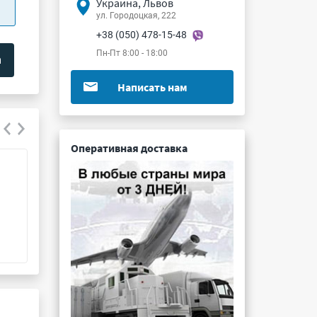
Украина, Львов
ул. Городоцкая, 222
+38 (050) 478-15-48
Пн-Пт 8:00 - 18:00
Написать нам
Оперативная доставка
ПЭВ-30 20К 5%
С5-35В 100Вт 3.
Подробнее ...
Подробнее ...