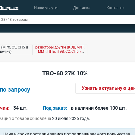
Покупаем
Наши услуги
Доставка
Контакты
 (МРХ, С5, СП5 и
резисторы другие (КЭВ, МЛТ,
другие)
ММТ, ППБ, ПЭВ, С2, СП5 и
другие)
ТВО-60 27К 10%
Узнать актуальную це
по запросу
чии:
34 шт.
Под заказ:
в наличии более 100 шт.
ация о товаре обновлена
20 июля 2026 года.
Цена и сроки поставки зависят от запрашиваемого количества.