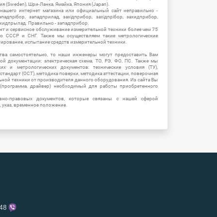
ия (Sweden), Шри-Ланка, Ямайка, Япония (Japan).
 нашего интернет магазина или официальный сайт неправильно -
адпрібор, западприлад, західприбор, західпрібор, захидприбор,
ахидпрылад. Правильно - западприбор.
нт и сервисное обслуживание измерительной техники более чем 75
о СССР и СНГ. Также мы осуществляем такие метрологические
уирование, испытание средств измерительной техники.
тва самостоятельно, то наши инженеры могут предоставить Вам
й документации: электрическая схема, ТО, РЭ, ФО, ПС. Также мы
их и метрологических документов: технические условия (ТУ),
 стандарт (ОСТ), методика поверки, методика аттестации, поверочная
ьной техники от производителя данного оборудования. Из сайта Вы
(программа, драйвер) необходимый для работы приобретенного
вно-правовых документов, которые связаны с нашей сферой
, указ, временное положение.
-48