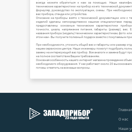
всегда можете обратиться к нам за помощью. Наши квалифи
технические характеристики на прибор из его технической документ
формуляр, руководство по эксплуатации, схемы. При необходимо
вас прибора, стенда или устройства.
Описание на приборы взято с технической документации или с т
изделий сделаны непосредственно нашими специалистами перед 
предоставлены основные технические характеристики приборо
точности, шкала, напряжение питания, габариты (размер), вес.
названия прибора (модель) техническим характеристикам, фото ил
этом нам - Вы получите полезный подарок вместе с покупаемым пр
При необходимости, уточнить общий вес и габариты или размер отд
нашем сервисном центре. Наши инженеры помогут подобрать полн
замену на интересующий вас прибор. Все аналоги и замена будут п
на полное соответствие Вашим требованиям.
Основная особенность нашего интернет магазина проведение объе
необходимого оборудования. У нас работают около 20 высококва
готовы ответить на все ваши вопросы.
Главна
О нас
Наши у