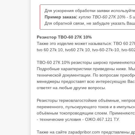
Для ускорения обработки заявки используйте
Пример заказа:
куплю ТВО-60 27К 10% - 5 
Для обратной связи, не забудьте указать Ва
Резистор ТВО-60 27К 10%
Также это изделие может называться: ТВО 60 2
tvo 60 27k 10, tvo60 27k 10, tvo-60-27k-10, tvo-60
ТВО-60 27К 10% резисторы широко применяются 
Подробные характеристики приведены ниже. Мы 
технической документации. По вопросам приоб
менеджеры предоставят всю интересующую Вас и
ответят на любые другие вопросы.
Резисторы термовлагостойкие объёмные, непров
переменного, пульсирующего токов и в импуль
объёмным токопроводящим слоем. Применяются 
- технические условия - ОЖО.467.121 ТУ.
Также на сайте zapadpribor.com представлены д