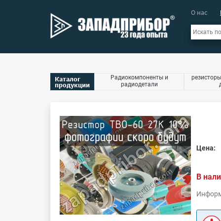
О нас
Радиокомпоненты и
резисторы
Каталог
продукции
радиодетали
Цена:
В нали
Информ