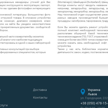
цированные менеджеры уточнят для Вас
(Montenegro), Швейцария (Switzerland), Швец
ации: инструкция по эксплуатации, паспорт,
Иногда клиенты могут вводить название
сти мы сделаем фотографии интересующего
например, западпрыбор, западпрылад, зап
захидприлад, захидпрібор, захидпрыбор, з
ехнической литературы. Большинство фото
Наш технический отдел осуществляет ремо
отгрузкой товара. В описании устройства
разных заводов производителей бывшег
в: номинал, диапазон измерения, класс
процедуры: калибровка, тарирование, град
 Если на сайте Вы увидели несоответствие
и прикрепленным документам - сообщите об
Если Вы можете сделать ремонт устройс
ибором.
полный комплект необходимой техническо
располагаем обширной базой техническ
ельной части измерителя Вы можете в
техническое задание (ТЗ), ГОСТ, отраслевой
ый аналог или наиболее подходящую
схема для более чем 3500 типов измерител
ротестированы в одной с наших лабораторий
можете скачать весь необходимый софт 
устройства.
ктивных консультаций при выборе
Также у нас есть библиотека нормати
лифицированных специалистов, которые
деятельности: закон, кодекс, постановление
я
Доставка
Украина
Львов
Контакты
ул. Городоцкая, 222
+38 (050) 478-15
слуги