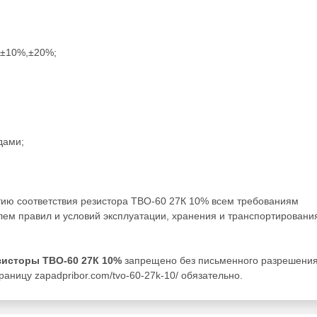
,±10%,±20%;
дами;
тию соответствия резистора ТВО-60 27К 10% всем требованиям
ем правил и условий эксплуатации, хранения и транспортировани
зисторы ТВО-60 27К 10%
запрещено без письменного разрешени
аницу zapadpribor.com/tvo-60-27k-10/ обязательно.