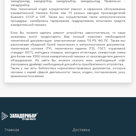
захидприлад, захидпрібор, захидпрыбор, захидпрылад. Правильно -
западприбор.
Наш технический отдел осуществляет ремонт и сервисное обслуживание
измерительной техники более чем 75 разных заводов производителей
бывшего СССР и СНГ. Также мы осуществляем такие метрологические
процедуры: калибровка, тарирование, градуирование, испытание средств
измерительной техники.
Если Вы можете сделать ремонт устройства самостоятельно, то наши
инженеры могут предоставить Вам полный комплект необходимой
технической документации: электрическая схема, ТО, РЭ, ФО, ПС. Также мы
располагаем обширной базой технических и метрологических документов:
технические условия (ТУ), техническое задание (ТЗ), ГОСТ, отраслевой
стандарт (ОСТ), методика поверки, методика аттестации, поверочная схема
для более чем 3500 типов измерительной техники от производителя данного
оборудования. Из сайта Вы можете скачать весь необходимый софт
(программа, драйвер) необходимый для работы приобретенного устройства.
Также у нас есть библиотека нормативно-правовых документов, которые
связаны с нашей сферой деятельности: закон, кодекс, постановление, указ,
временное положение.
Главная
Доставка