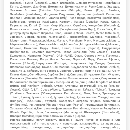
(Greece), Грузия (Georgia), Дания (Denmark), Демократическая Республика
Конго, Джерси, Джибути, Доминика, Доминиканская Республика, Эквадор,
Эсватин, Эстония (Estonia), Эфиопия (Ethiopia), Египет (Egypt), Замбия,
Зимбабве (Zimbabwe), Иордания Индонезия, Ирландия (Ireland), Исландия
(Iceland), Испания (Spain), Италия (Italy), Кабо-Верде, Казахстан (Kazakhstan),
Каймановы острова, Камбоджа, Камерун, Канада (Canada), Катар, Кения,
Кыргызстан, Китай (China), Кипр (Cyprus), Кирибати, Колумбия (Colombia),
Коморские острова, Конго, Корея (Республика) (Korea Rep.), Коста-Рика, Кот-
д'Ивуар, Куба, Кувейт, Кюрасао, Лаос, Латвия (Latvia), Лесото, Литва (Lithuania),
Либерия, Ливан, Ливия, Лихтенштейн, Люксембург, Мьянма, Маврикий,
Мавритания, Мадагаскар, Макао, Малави, Малайзия, Мали, Мальдивы, Мальта,
Марокко (Morocco), Мексика (Mexico), Мозамбик, Молдова (Moldova), Монако,
Монако, Намибия, Науру, Непал, Нигер, Нигерия (Nigeria), Нидерланды
(Netherlands), Германия (Germany), Новая Зеландия (New Zealand), Новая
Каледония, Норвегия (Norway), ОАЭ (UAE), Оман, Острова Кука, Пакистан,
Палестина, Панама, Папуа Новая Гвинея, Парагвай, Перу, Южная Африка,
Польша (Poland), Португалия (Portugal), Республика Чад, Руанда, Румыния
(Romania), Сальвадор, Самоа, Сан-Марино, Саудовская Аравия (Saudi Arabia),
Свазиленд, Сейшельские острова, Сенегал, Сент-Винсент и Гренадины, Сент-
Китс и Невис, Сент-Люсия, Сербия (Serbia), Сингапур (Singapore), Синт-Мартен,
Словакия (Slovakia), Словения (Slovenia), Соломоновые острова, Соединенное
Королевство Великобритании и Северной Ирландии (United Kingdom of Great
Britain and Northern Ireland), Судан, Суринам, Восточный Тимор (Тимор-
Лешти), США (USA), Сьерра-Леоне, Таджикистан, Тайвань (Taiwan), Таиланд
(Thailand), Танзания (Объединенная Республика), Того, Тонга, Тринидад и
Тобаго, Тувалу, Тунис (Tunisia), Турция (Turkey), Туркменистан, Уганда, Венгрия
(Hungary), Узбекистан, Уругвай, Фарерские острова, Фиджи, Филиппины
(Philippines), Финляндия (Finland), Франция (France), Французская Полинезия,
Хорватия (Croatia), Центральноафриканская Республика, Чешская Республика
(Czech Republic), Чили, Черногория (Montenegro), Швейцария (Switzerland),
Швеция (Sweden), Шри-Ланка, Ямайка, Япония (Japan).
Иногда клиенты могут вводить название нашего интернет магазина или
официальный сайт неправильно - например, западпрыбор, западпрылад,
западпрібор, западприлад, західприбор, західпрібор, захидприбор,