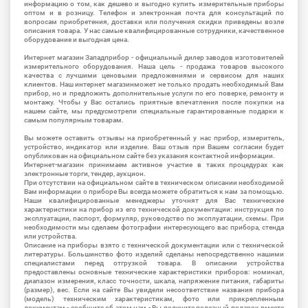
информацию о том, как дешево и выгодно купить измерительные приборы
оптом и в розницу. Телефон и электронная почта для консультаций по
вопросам приобретения, доставки или получения скидки приведены возле
описания товара. У нас самые квалифицированные сотрудники, качественное
оборудование и выгодная цена.
Интернет магазин Западприбор - официальный дилер заводов изготовителей
измерительного оборудования. Наша цель - продажа товаров высокого
качества с лучшими ценовыми предложениями и сервисом для наших
клиентов. Наш интернет магазинможет не только продать необходимый Вам
прибор, но и предложить дополнительные услуги по его поверке, ремонту и
монтажу. Чтобы у Вас остались приятные впечатления после покупки на
нашем сайте, мы предусмотрели специальные гарантированные подарки к
самым популярным товарам.
Вы можете оставить отзывы на приобретенный у нас прибор, измеритель,
устройство, индикатор или изделие. Ваш отзыв при Вашем согласии будет
опубликован на официальном сайте без указания контактной информации.
Интернет-магазин принимаем активное участие в таких процедурах как
электронные торги, тендер, аукцион.
При отсутствии на официальном сайте в техническом описании необходимой
Вам информации о приборе Вы всегда можете обратиться к нам за помощью.
Наши квалифицированные менеджеры уточнят для Вас технические
характеристики на прибор из его технической документации: инструкция по
эксплуатации, паспорт, формуляр, руководство по эксплуатации, схемы. При
необходимости мы сделаем фотографии интересующего вас прибора, стенда
или устройства.
Описание на приборы взято с технической документации или с технической
литературы. Большинство фото изделий сделаны непосредственно нашими
специалистами перед отгрузкой товара. В описании устройства
предоставлены основные технические характеристики приборов: номинал,
диапазон измерения, класс точности, шкала, напряжение питания, габариты
(размер), вес. Если на сайте Вы увидели несоответствие названия прибора
(модель) техническим характеристикам, фото или прикрепленным
документам - сообщите об этом нам - Вы получите полезный подарок вместе