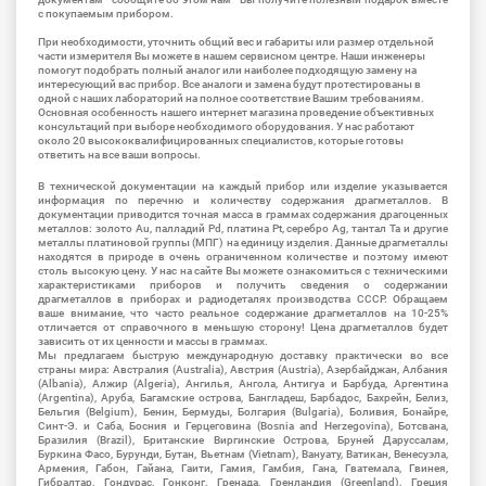
с покупаемым прибором.
При необходимости, уточнить общий вес и габариты или размер отдельной
части измерителя Вы можете в нашем сервисном центре. Наши инженеры
помогут подобрать полный аналог или наиболее подходящую замену на
интересующий вас прибор. Все аналоги и замена будут протестированы в
одной с наших лабораторий на полное соответствие Вашим требованиям.
Основная особенность нашего интернет магазина проведение объективных
консультаций при выборе необходимого оборудования. У нас работают
около 20 высококвалифицированных специалистов, которые готовы
ответить на все ваши вопросы.
В технической документации на каждый прибор или изделие указывается
информация по перечню и количеству содержания драгметаллов. В
документации приводится точная масса в граммах содержания драгоценных
металлов: золото Au, палладий Pd, платина Pt, серебро Ag, тантал Ta и другие
металлы платиновой группы (МПГ) на единицу изделия. Данные драгметаллы
находятся в природе в очень ограниченном количестве и поэтому имеют
столь высокую цену. У нас на сайте Вы можете ознакомиться с техническими
характеристиками приборов и получить сведения о содержании
драгметаллов в приборах и радиодеталях производства СССР. Обращаем
ваше внимание, что часто реальное содержание драгметаллов на 10-25%
отличается от справочного в меньшую сторону! Цена драгметаллов будет
зависить от их ценности и массы в граммах.
Мы предлагаем быструю международную доставку практически во все
страны мира: Австралия (Australia), Австрия (Austria), Азербайджан, Албания
(Albania), Алжир (Algeria), Ангилья, Ангола, Антигуа и Барбуда, Аргентина
(Argentina), Аруба, Багамские острова, Бангладеш, Барбадос, Бахрейн, Белиз,
Бельгия (Belgium), Бенин, Бермуды, Болгария (Bulgaria), Боливия, Бонайре,
Синт-Э. и Саба, Босния и Герцеговина (Bosnia and Herzegovina), Ботсвана,
Бразилия (Brazil), Британские Виргинские Острова, Бруней Даруссалам,
Буркина Фасо, Бурунди, Бутан, Вьетнам (Vietnam), Вануату, Ватикан, Венесуэла,
Армения, Габон, Гайана, Гаити, Гамия, Гамбия, Гана, Гватемала, Гвинея,
Гибралтар, Гондурас, Гонконг, Гренада, Гренландия (Greenland), Греция