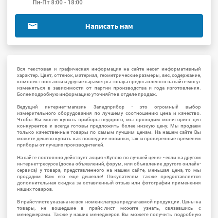
Пн-Пт 8:00 - 18:00
Написать нам
Вся текстовая и графическая информация на сайте несет информативный
характер. Цвет, оттенок, материал, геометрические размеры, вес, содержание,
комплект поставки и другие параметры товара представленого на сайте могут
изменяться в зависимости от партии производства и года изготовления.
Более подробную информацию уточняйте в отделе продаж.
Ведущий интернет-магазин Западприбор - это огромный выбор
измерительного оборудования по лучшему соотношению цена и качество.
Чтобы Вы могли купить приборы недорого, мы проводим мониторинг цен
конкурентов и всегда готовы предложить более низкую цену. Мы продаем
только качественные товары по самым лучшим ценам. На нашем сайте Вы
можете дешево купить как последние новинки, так и проверенные временем
приборы от лучших производителей.
На сайте постоянно действует акция «Куплю по лучшей цене» - если на другом
интернет-ресурсе (доска объявлений, форум, или объявление другого онлайн-
сервиса) у товара, представленного на нашем сайте, меньшая цена, то мы
продадим Вам его еще дешевле! Покупателям также предоставляется
дополнительная скидка за оставленный отзыв или фотографии применения
наших товаров.
В прайс-листе указана не вся номенклатура предлагаемой продукции. Цены на
товары, не вошедшие в прайс-лист можете узнать, связавшись с
менеджерами. Также у наших менеджеров Вы можете получить подробную