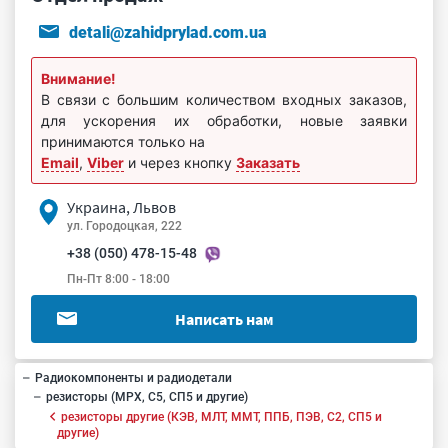
detali@zahidprylad.com.ua
Внимание!
В связи с большим количеством входных заказов,
для ускорения их обработки, новые заявки
принимаются только на
Email
,
Viber
и через кнопку
Заказать
Украина, Львов
ул. Городоцкая, 222
+38 (050) 478-15-48
Пн-Пт 8:00 - 18:00
Написать нам
Радиокомпоненты и радиодетали
резисторы (МРХ, С5, СП5 и другие)
резисторы другие (КЭВ, МЛТ, ММТ, ППБ, ПЭВ, С2, СП5 и
другие)