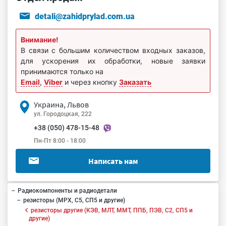
detali@zahidprylad.com.ua
Внимание!
В связи с большим количеством входных заказов,
для ускорения их обработки, новые заявки
принимаются только на
Email
,
Viber
и через кнопку
Заказать
Украина, Львов
ул. Городоцкая, 222
+38 (050) 478-15-48
Пн-Пт 8:00 - 18:00
Написать нам
Радиокомпоненты и радиодетали
резисторы (МРХ, С5, СП5 и другие)
резисторы другие (КЭВ, МЛТ, ММТ, ППБ, ПЭВ, С2, СП5 и
другие)