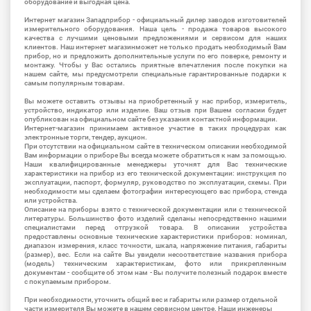
оборудование и выгодная цена.
Интернет магазин Западприбор - официальный дилер заводов изготовителей
измерительного оборудования. Наша цель - продажа товаров высокого
качества с лучшими ценовыми предложениями и сервисом для наших
клиентов. Наш интернет магазинможет не только продать необходимый Вам
прибор, но и предложить дополнительные услуги по его поверке, ремонту и
монтажу. Чтобы у Вас остались приятные впечатления после покупки на
нашем сайте, мы предусмотрели специальные гарантированные подарки к
самым популярным товарам.
Вы можете оставить отзывы на приобретенный у нас прибор, измеритель,
устройство, индикатор или изделие. Ваш отзыв при Вашем согласии будет
опубликован на официальном сайте без указания контактной информации.
Интернет-магазин принимаем активное участие в таких процедурах как
электронные торги, тендер, аукцион.
При отсутствии на официальном сайте в техническом описании необходимой
Вам информации о приборе Вы всегда можете обратиться к нам за помощью.
Наши квалифицированные менеджеры уточнят для Вас технические
характеристики на прибор из его технической документации: инструкция по
эксплуатации, паспорт, формуляр, руководство по эксплуатации, схемы. При
необходимости мы сделаем фотографии интересующего вас прибора, стенда
или устройства.
Описание на приборы взято с технической документации или с технической
литературы. Большинство фото изделий сделаны непосредственно нашими
специалистами перед отгрузкой товара. В описании устройства
предоставлены основные технические характеристики приборов: номинал,
диапазон измерения, класс точности, шкала, напряжение питания, габариты
(размер), вес. Если на сайте Вы увидели несоответствие названия прибора
(модель) техническим характеристикам, фото или прикрепленным
документам - сообщите об этом нам - Вы получите полезный подарок вместе
с покупаемым прибором.
При необходимости, уточнить общий вес и габариты или размер отдельной
части измерителя Вы можете в нашем сервисном центре. Наши инженеры