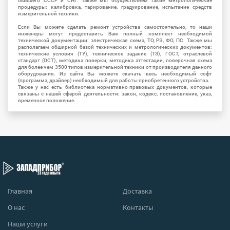
бывшего СССР и СНГ. Также мы осуществляем такие метрологические
процедуры: калибровка, тарирование, градуирование, испытание средств
измерительной техники.
Если Вы можете сделать ремонт устройства самостоятельно, то наши
инженеры могут предоставить Вам полный комплект необходимой
технической документации: электрическая схема, ТО, РЭ, ФО, ПС. Также мы
располагаем обширной базой технических и метрологических документов:
технические условия (ТУ), техническое задание (ТЗ), ГОСТ, отраслевой
стандарт (ОСТ), методика поверки, методика аттестации, поверочная схема
для более чем 3500 типов измерительной техники от производителя данного
оборудования. Из сайта Вы можете скачать весь необходимый софт
(программа, драйвер) необходимый для работы приобретенного устройства.
Также у нас есть библиотека нормативно-правовых документов, которые
связаны с нашей сферой деятельности: закон, кодекс, постановление, указ,
временное положение.
Главная
Доставка
О нас
Контакты
Наши услуги