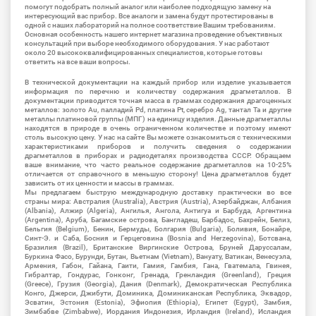
помогут подобрать полный аналог или наиболее подходящую замену на
интересующий вас прибор. Все аналоги и замена будут протестированы в
одной с наших лабораторий на полное соответствие Вашим требованиям.
Основная особенность нашего интернет магазина проведение объективных
консультаций при выборе необходимого оборудования. У нас работают
около 20 высококвалифицированных специалистов, которые готовы
ответить на все ваши вопросы.
В технической документации на каждый прибор или изделие указывается
информация по перечню и количеству содержания драгметаллов. В
документации приводится точная масса в граммах содержания драгоценных
металлов: золото Au, палладий Pd, платина Pt, серебро Ag, тантал Ta и другие
металлы платиновой группы (МПГ) на единицу изделия. Данные драгметаллы
находятся в природе в очень ограниченном количестве и поэтому имеют
столь высокую цену. У нас на сайте Вы можете ознакомиться с техническими
характеристиками приборов и получить сведения о содержании
драгметаллов в приборах и радиодеталях производства СССР. Обращаем
ваше внимание, что часто реальное содержание драгметаллов на 10-25%
отличается от справочного в меньшую сторону! Цена драгметаллов будет
зависить от их ценности и массы в граммах.
Мы предлагаем быструю международную доставку практически во все
страны мира: Австралия (Australia), Австрия (Austria), Азербайджан, Албания
(Albania), Алжир (Algeria), Ангилья, Ангола, Антигуа и Барбуда, Аргентина
(Argentina), Аруба, Багамские острова, Бангладеш, Барбадос, Бахрейн, Белиз,
Бельгия (Belgium), Бенин, Бермуды, Болгария (Bulgaria), Боливия, Бонайре,
Синт-Э. и Саба, Босния и Герцеговина (Bosnia and Herzegovina), Ботсвана,
Бразилия (Brazil), Британские Виргинские Острова, Бруней Даруссалам,
Буркина Фасо, Бурунди, Бутан, Вьетнам (Vietnam), Вануату, Ватикан, Венесуэла,
Армения, Габон, Гайана, Гаити, Гамия, Гамбия, Гана, Гватемала, Гвинея,
Гибралтар, Гондурас, Гонконг, Гренада, Гренландия (Greenland), Греция
(Greece), Грузия (Georgia), Дания (Denmark), Демократическая Республика
Конго, Джерси, Джибути, Доминика, Доминиканская Республика, Эквадор,
Эсватин, Эстония (Estonia), Эфиопия (Ethiopia), Египет (Egypt), Замбия,
Зимбабве (Zimbabwe), Иордания Индонезия, Ирландия (Ireland), Исландия