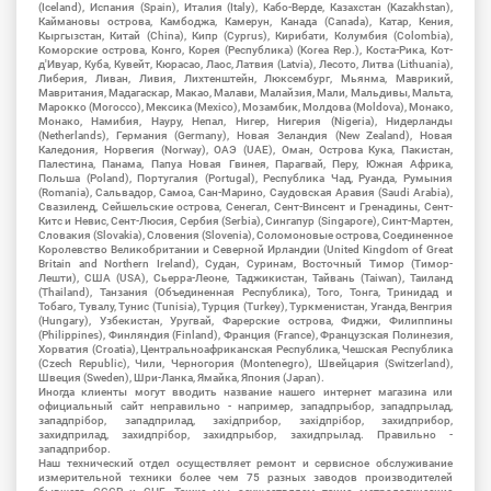
(Iceland), Испания (Spain), Италия (Italy), Кабо-Верде, Казахстан (Kazakhstan),
Каймановы острова, Камбоджа, Камерун, Канада (Canada), Катар, Кения,
Кыргызстан, Китай (China), Кипр (Cyprus), Кирибати, Колумбия (Colombia),
Коморские острова, Конго, Корея (Республика) (Korea Rep.), Коста-Рика, Кот-
д'Ивуар, Куба, Кувейт, Кюрасао, Лаос, Латвия (Latvia), Лесото, Литва (Lithuania),
Либерия, Ливан, Ливия, Лихтенштейн, Люксембург, Мьянма, Маврикий,
Мавритания, Мадагаскар, Макао, Малави, Малайзия, Мали, Мальдивы, Мальта,
Марокко (Morocco), Мексика (Mexico), Мозамбик, Молдова (Moldova), Монако,
Монако, Намибия, Науру, Непал, Нигер, Нигерия (Nigeria), Нидерланды
(Netherlands), Германия (Germany), Новая Зеландия (New Zealand), Новая
Каледония, Норвегия (Norway), ОАЭ (UAE), Оман, Острова Кука, Пакистан,
Палестина, Панама, Папуа Новая Гвинея, Парагвай, Перу, Южная Африка,
Польша (Poland), Португалия (Portugal), Республика Чад, Руанда, Румыния
(Romania), Сальвадор, Самоа, Сан-Марино, Саудовская Аравия (Saudi Arabia),
Свазиленд, Сейшельские острова, Сенегал, Сент-Винсент и Гренадины, Сент-
Китс и Невис, Сент-Люсия, Сербия (Serbia), Сингапур (Singapore), Синт-Мартен,
Словакия (Slovakia), Словения (Slovenia), Соломоновые острова, Соединенное
Королевство Великобритании и Северной Ирландии (United Kingdom of Great
Britain and Northern Ireland), Судан, Суринам, Восточный Тимор (Тимор-
Лешти), США (USA), Сьерра-Леоне, Таджикистан, Тайвань (Taiwan), Таиланд
(Thailand), Танзания (Объединенная Республика), Того, Тонга, Тринидад и
Тобаго, Тувалу, Тунис (Tunisia), Турция (Turkey), Туркменистан, Уганда, Венгрия
(Hungary), Узбекистан, Уругвай, Фарерские острова, Фиджи, Филиппины
(Philippines), Финляндия (Finland), Франция (France), Французская Полинезия,
Хорватия (Croatia), Центральноафриканская Республика, Чешская Республика
(Czech Republic), Чили, Черногория (Montenegro), Швейцария (Switzerland),
Швеция (Sweden), Шри-Ланка, Ямайка, Япония (Japan).
Иногда клиенты могут вводить название нашего интернет магазина или
официальный сайт неправильно - например, западпрыбор, западпрылад,
западпрібор, западприлад, західприбор, західпрібор, захидприбор,
захидприлад, захидпрібор, захидпрыбор, захидпрылад. Правильно -
западприбор.
Наш технический отдел осуществляет ремонт и сервисное обслуживание
измерительной техники более чем 75 разных заводов производителей