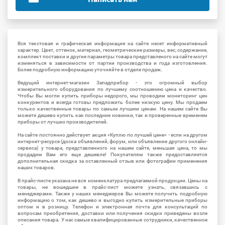
Вся текстовая и графическая информация на сайте несет информативный
характер. Цвет, оттенок, материал, геометрические размеры, вес, содержание,
комплект поставки и другие параметры товара представленого на сайте могут
изменяться в зависимости от партии производства и года изготовления.
Более подробную информацию уточняйте в отделе продаж.
Ведущий интернет-магазин Западприбор - это огромный выбор
измерительного оборудования по лучшему соотношению цена и качество.
Чтобы Вы могли купить приборы недорого, мы проводим мониторинг цен
конкурентов и всегда готовы предложить более низкую цену. Мы продаем
только качественные товары по самым лучшим ценам. На нашем сайте Вы
можете дешево купить как последние новинки, так и проверенные временем
приборы от лучших производителей.
На сайте постоянно действует акция «Куплю по лучшей цене» - если на другом
интернет-ресурсе (доска объявлений, форум, или объявление другого онлайн-
сервиса) у товара, представленного на нашем сайте, меньшая цена, то мы
продадим Вам его еще дешевле! Покупателям также предоставляется
дополнительная скидка за оставленный отзыв или фотографии применения
наших товаров.
В прайс-листе указана не вся номенклатура предлагаемой продукции. Цены на
товары, не вошедшие в прайс-лист можете узнать, связавшись с
менеджерами. Также у наших менеджеров Вы можете получить подробную
информацию о том, как дешево и выгодно купить измерительные приборы
оптом и в розницу. Телефон и электронная почта для консультаций по
вопросам приобретения, доставки или получения скидки приведены возле
описания товара. У нас самые квалифицированные сотрудники, качественное