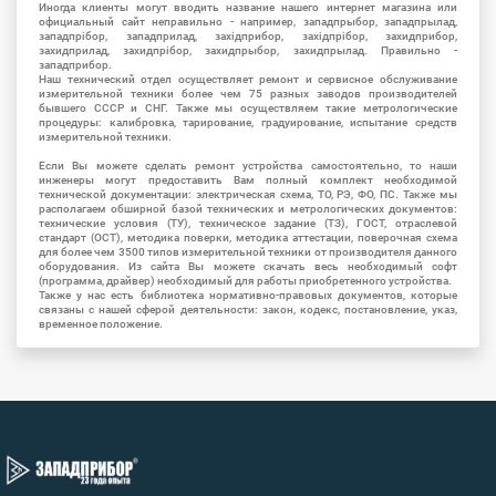
Иногда клиенты могут вводить название нашего интернет магазина или
официальный сайт неправильно - например, западпрыбор, западпрылад,
западпрібор, западприлад, західприбор, західпрібор, захидприбор,
захидприлад, захидпрібор, захидпрыбор, захидпрылад. Правильно -
западприбор.
Наш технический отдел осуществляет ремонт и сервисное обслуживание
измерительной техники более чем 75 разных заводов производителей
бывшего СССР и СНГ. Также мы осуществляем такие метрологические
процедуры: калибровка, тарирование, градуирование, испытание средств
измерительной техники.
Если Вы можете сделать ремонт устройства самостоятельно, то наши
инженеры могут предоставить Вам полный комплект необходимой
технической документации: электрическая схема, ТО, РЭ, ФО, ПС. Также мы
располагаем обширной базой технических и метрологических документов:
технические условия (ТУ), техническое задание (ТЗ), ГОСТ, отраслевой
стандарт (ОСТ), методика поверки, методика аттестации, поверочная схема
для более чем 3500 типов измерительной техники от производителя данного
оборудования. Из сайта Вы можете скачать весь необходимый софт
(программа, драйвер) необходимый для работы приобретенного устройства.
Также у нас есть библиотека нормативно-правовых документов, которые
связаны с нашей сферой деятельности: закон, кодекс, постановление, указ,
временное положение.