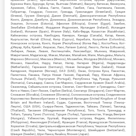
Буркина Фасо, Бурунди, Бутан, Вьетнам (Vietnam), Вануату, Ватикан, Венесуэла,
Армения, Габон, Гайана, Гаити, Гамия, Гамбия, Гана, Гватемала, Гвинея,
Гибралтар, Гондурас, Гонконг, Гренада, Гренландия (Greenland), Греция
(Greece), Грузия (Georgia), Дания (Denmark), Демократическая Республика
Конго, Джерси, Джибути, Доминика, Доминиканская Республика, Эквадор,
Эсватин, Эстония (Estonia), Эфиопия (Ethiopia), Египет (Egypt), Замбия,
Зимбабве (Zimbabwe), Иордания Индонезия, Ирландия (Ireland), Исландия
(Iceland), Испания (Spain), Италия (Italy), Кабо-Верде, Казахстан (Kazakhstan),
Каймановы острова, Камбоджа, Камерун, Канада (Canada), Катар, Кения,
Кыргызстан, Китай (China), Кипр (Cyprus), Кирибати, Колумбия (Colombia),
Коморские острова, Конго, Корея (Республика) (Korea Rep.), Коста-Рика, Кот-
д'Ивуар, Куба, Кувейт, Кюрасао, Лаос, Латвия (Latvia), Лесото, Литва (Lithuania),
Либерия, Ливан, Ливия, Лихтенштейн, Люксембург, Мьянма, Маврикий,
Мавритания, Мадагаскар, Макао, Малави, Малайзия, Мали, Мальдивы, Мальта,
Марокко (Morocco), Мексика (Mexico), Мозамбик, Молдова (Moldova), Монако,
Монако, Намибия, Науру, Непал, Нигер, Нигерия (Nigeria), Нидерланды
(Netherlands), Германия (Germany), Новая Зеландия (New Zealand), Новая
Каледония, Норвегия (Norway), ОАЭ (UAE), Оман, Острова Кука, Пакистан,
Палестина, Панама, Папуа Новая Гвинея, Парагвай, Перу, Южная Африка,
Польша (Poland), Португалия (Portugal), Республика Чад, Руанда, Румыния
(Romania), Сальвадор, Самоа, Сан-Марино, Саудовская Аравия (Saudi Arabia),
Свазиленд, Сейшельские острова, Сенегал, Сент-Винсент и Гренадины, Сент-
Китс и Невис, Сент-Люсия, Сербия (Serbia), Сингапур (Singapore), Синт-Мартен,
Словакия (Slovakia), Словения (Slovenia), Соломоновые острова, Соединенное
Королевство Великобритании и Северной Ирландии (United Kingdom of Great
Britain and Northern Ireland), Судан, Суринам, Восточный Тимор (Тимор-
Лешти), США (USA), Сьерра-Леоне, Таджикистан, Тайвань (Taiwan), Таиланд
(Thailand), Танзания (Объединенная Республика), Того, Тонга, Тринидад и
Тобаго, Тувалу, Тунис (Tunisia), Турция (Turkey), Туркменистан, Уганда, Венгрия
(Hungary), Узбекистан, Уругвай, Фарерские острова, Фиджи, Филиппины
(Philippines), Финляндия (Finland), Франция (France), Французская Полинезия,
Хорватия (Croatia), Центральноафриканская Республика, Чешская Республика
(Czech Republic), Чили, Черногория (Montenegro), Швейцария (Switzerland),
Швеция (Sweden), Шри-Ланка, Ямайка, Япония (Japan).