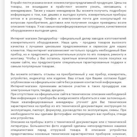
В прайс-листе указана не вся номенклатура предлагаемой продукции. Цены на
товары, не вошедшие в прайс-лист можете узнать, связавшись с
менеджерами. Также у наших менеджеров Вы можете получить подробную
информацию о том, как дешево и выгодно купить измерительные приборы
оптом и в розницу. Телефон и электронная почта для консультаций по
вопросам приобретения, доставки или получения скидки приведены возле
описания товара. У нас самые квалифицированные сотрудники, качественное
оборудование и выгодная цена.
Интернет магазин Западприбор - официальный дилер заводов изготовителей
измерительного оборудования. Наша цель - продажа товаров высокого
качества с лучшими ценовыми предложениями и сервисом для наших
клиентов. Наш интернет магазинможет не только продать необходимый Вам
прибор, но и предложить дополнительные услуги по его поверке, ремонту и
монтажу. Чтобы у Вас остались приятные впечатления после покупки на
нашем сайте, мы предусмотрели специальные гарантированные подарки к
самым популярным товарам.
Вы можете оставить отзывы на приобретенный у нас прибор, измеритель,
устройство, индикатор или изделие. Ваш отзыв при Вашем согласии будет
опубликован на официальном сайте без указания контактной информации.
Интернет-магазин принимаем активное участие в таких процедурах как
электронные торги, тендер, аукцион.
При отсутствии на официальном сайте в техническом описании необходимой
Вам информации о приборе Вы всегда можете обратиться к нам за помощью.
Наши квалифицированные менеджеры уточнят для Вас технические
характеристики на прибор из его технической документации: инструкция по
эксплуатации, паспорт, формуляр, руководство по эксплуатации, схемы. При
необходимости мы сделаем фотографии интересующего вас прибора, стенда
или устройства.
Описание на приборы взято с технической документации или с технической
литературы. Большинство фото изделий сделаны непосредственно нашими
специалистами перед отгрузкой товара. В описании устройства
предоставлены основные технические характеристики приборов: номинал,