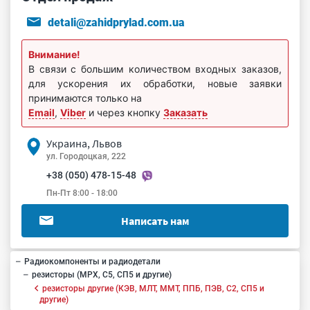
detali@zahidprylad.com.ua
Внимание!
В связи с большим количеством входных заказов,
для ускорения их обработки, новые заявки
принимаются только на
Email
,
Viber
и через кнопку
Заказать
Украина, Львов
ул. Городоцкая, 222
+38 (050) 478-15-48
Пн-Пт 8:00 - 18:00
Написать нам
Радиокомпоненты и радиодетали
резисторы (МРХ, С5, СП5 и другие)
резисторы другие (КЭВ, МЛТ, ММТ, ППБ, ПЭВ, С2, СП5 и
другие)