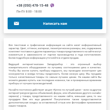
+38 (050) 478-15-48
Пн-Пт 8:00 - 18:00
Написать нам
Вся текстовая и графическая информация на сайте несет информативный
характер. Цвет, оттенок, материал, геометрические размеры, вес, содержание,
комплект поставки и другие параметры товара представленого на сайте могут
изменяться в зависимости от партии производства и года изготовления.
Более подробную информацию уточняйте в отделе продаж.
Ведущий интернет-магазин Западприбор - это огромный выбор
измерительного оборудования по лучшему соотношению цена и качество.
Чтобы Вы могли купить приборы недорого, мы проводим мониторинг цен
конкурентов и всегда готовы предложить более низкую цену. Мы продаем
только качественные товары по самым лучшим ценам. На нашем сайте Вы
можете дешево купить как последние новинки, так и проверенные временем
приборы от лучших производителей.
На сайте постоянно действует акция «Куплю по лучшей цене» - если на другом
интернет-ресурсе (доска объявлений, форум, или объявление другого онлайн-
сервиса) у товара, представленного на нашем сайте, меньшая цена, то мы
продадим Вам его еще дешевле! Покупателям также предоставляется
дополнительная скидка за оставленный отзыв или фотографии применения
наших товаров.