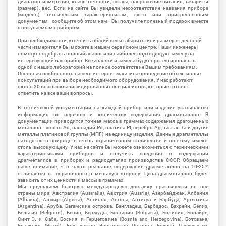
диапазон измерения, класс точности, шкала, напряжение питания, габариты
(размер), вес. Если на сайте Вы увидели несоответствие названия прибора
(модель) техническим характеристикам, фото или прикрепленным
документам - сообщите об этом нам - Вы получите полезный подарок вместе
с покупаемым прибором.
При необходимости, уточнить общий вес и габариты или размер отдельной
части измерителя Вы можете в нашем сервисном центре. Наши инженеры
помогут подобрать полный аналог или наиболее подходящую замену на
интересующий вас прибор. Все аналоги и замена будут протестированы в
одной с наших лабораторий на полное соответствие Вашим требованиям.
Основная особенность нашего интернет магазина проведение объективных
консультаций при выборе необходимого оборудования. У нас работают
около 20 высококвалифицированных специалистов, которые готовы
ответить на все ваши вопросы.
В технической документации на каждый прибор или изделие указывается
информация по перечню и количеству содержания драгметаллов. В
документации приводится точная масса в граммах содержания драгоценных
металлов: золото Au, палладий Pd, платина Pt, серебро Ag, тантал Ta и другие
металлы платиновой группы (МПГ) на единицу изделия. Данные драгметаллы
находятся в природе в очень ограниченном количестве и поэтому имеют
столь высокую цену. У нас на сайте Вы можете ознакомиться с техническими
характеристиками приборов и получить сведения о содержании
драгметаллов в приборах и радиодеталях производства СССР. Обращаем
ваше внимание, что часто реальное содержание драгметаллов на 10-25%
отличается от справочного в меньшую сторону! Цена драгметаллов будет
зависить от их ценности и массы в граммах.
Мы предлагаем быструю международную доставку практически во все
страны мира: Австралия (Australia), Австрия (Austria), Азербайджан, Албания
(Albania), Алжир (Algeria), Ангилья, Ангола, Антигуа и Барбуда, Аргентина
(Argentina), Аруба, Багамские острова, Бангладеш, Барбадос, Бахрейн, Белиз,
Бельгия (Belgium), Бенин, Бермуды, Болгария (Bulgaria), Боливия, Бонайре,
Синт-Э. и Саба, Босния и Герцеговина (Bosnia and Herzegovina), Ботсвана,
Бразилия (Brazil), Британские Виргинские Острова, Бруней Даруссалам,