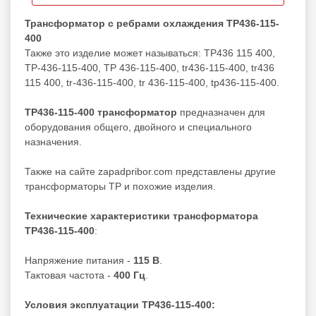
Трансформатор с ребрами охлаждения ТР436-115-
400
Также это изделие может называться: ТР436 115 400,
ТР-436-115-400, ТР 436-115-400, tr436-115-400, tr436
115 400, tr-436-115-400, tr 436-115-400, tp436-115-400.
ТР436-115-400 трансформатор
предназначен для
оборудования общего, двойного и специального
назначения.
Также на сайте zapadpribor.com представлены другие
трансформаторы ТР
и похожие изделия.
Технические характеристики трансформатора
ТР436-115-400
:
Напряжение питания -
115 В
.
Тактовая частота -
400 Гц
.
Условия эксплуатации ТР436-115-400: