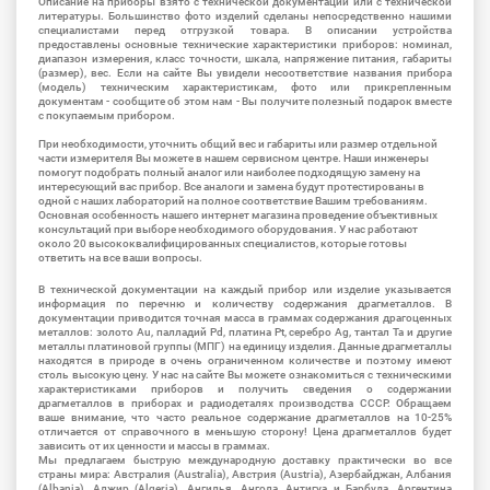
Описание на приборы взято с технической документации или с технической
литературы. Большинство фото изделий сделаны непосредственно нашими
специалистами перед отгрузкой товара. В описании устройства
предоставлены основные технические характеристики приборов: номинал,
диапазон измерения, класс точности, шкала, напряжение питания, габариты
(размер), вес. Если на сайте Вы увидели несоответствие названия прибора
(модель) техническим характеристикам, фото или прикрепленным
документам - сообщите об этом нам - Вы получите полезный подарок вместе
с покупаемым прибором.
При необходимости, уточнить общий вес и габариты или размер отдельной
части измерителя Вы можете в нашем сервисном центре. Наши инженеры
помогут подобрать полный аналог или наиболее подходящую замену на
интересующий вас прибор. Все аналоги и замена будут протестированы в
одной с наших лабораторий на полное соответствие Вашим требованиям.
Основная особенность нашего интернет магазина проведение объективных
консультаций при выборе необходимого оборудования. У нас работают
около 20 высококвалифицированных специалистов, которые готовы
ответить на все ваши вопросы.
В технической документации на каждый прибор или изделие указывается
информация по перечню и количеству содержания драгметаллов. В
документации приводится точная масса в граммах содержания драгоценных
металлов: золото Au, палладий Pd, платина Pt, серебро Ag, тантал Ta и другие
металлы платиновой группы (МПГ) на единицу изделия. Данные драгметаллы
находятся в природе в очень ограниченном количестве и поэтому имеют
столь высокую цену. У нас на сайте Вы можете ознакомиться с техническими
характеристиками приборов и получить сведения о содержании
драгметаллов в приборах и радиодеталях производства СССР. Обращаем
ваше внимание, что часто реальное содержание драгметаллов на 10-25%
отличается от справочного в меньшую сторону! Цена драгметаллов будет
зависить от их ценности и массы в граммах.
Мы предлагаем быструю международную доставку практически во все
страны мира: Австралия (Australia), Австрия (Austria), Азербайджан, Албания
(Albania), Алжир (Algeria), Ангилья, Ангола, Антигуа и Барбуда, Аргентина