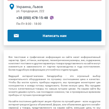
Украина, Львов
ул. Городоцкая, 222
+38 (050) 478-15-48
Пн-Пт 8:00 - 18:00
Написать нам
Вся текстовая и графическая информация на сайте несет информативный
характер. Цвет, оттенок, материал, геометрические размеры, вес, содержание,
комплект поставки и другие параметры товара представленого на сайте могут
изменяться в зависимости от партии производства и года изготовления.
Более подробную информацию уточняйте в отделе продаж.
Ведущий интернет-магазин Западприбор - это огромный выбор
измерительного оборудования по лучшему соотношению цена и качество.
Чтобы Вы могли купить приборы недорого, мы проводим мониторинг цен
конкурентов и всегда готовы предложить более низкую цену. Мы продаем
только качественные товары по самым лучшим ценам. На нашем сайте Вы
можете дешево купить как последние новинки, так и проверенные временем
приборы от лучших производителей.
На сайте постоянно действует акция «Куплю по лучшей цене» - если на другом
интернет-ресурсе (доска объявлений, форум, или объявление другого онлайн-
сервиса) у товара, представленного на нашем сайте, меньшая цена, то мы