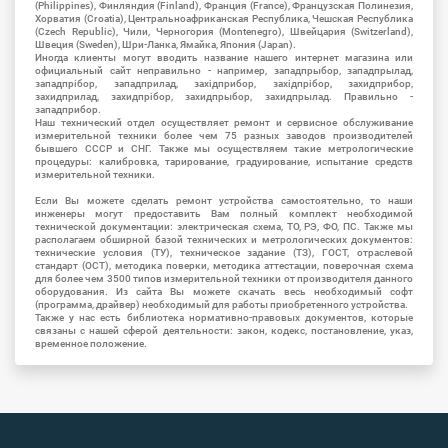
(Philippines), Финляндия (Finland), Франция (France), Французская Полинезия,
Хорватия (Croatia), Центральноафриканская Республика, Чешская Республика
(Czech Republic), Чили, Черногория (Montenegro), Швейцария (Switzerland),
Швеция (Sweden), Шри-Ланка, Ямайка, Япония (Japan).
Иногда клиенты могут вводить название нашего интернет магазина или
официальный сайт неправильно - например, западпрыбор, западпрылад,
западпрібор, западприлад, західприбор, західпрібор, захидприбор,
захидприлад, захидпрібор, захидпрыбор, захидпрылад. Правильно -
западприбор.
Наш технический отдел осуществляет ремонт и сервисное обслуживание
измерительной техники более чем 75 разных заводов производителей
бывшего СССР и СНГ. Также мы осуществляем такие метрологические
процедуры: калибровка, тарирование, градуирование, испытание средств
измерительной техники.
Если Вы можете сделать ремонт устройства самостоятельно, то наши
инженеры могут предоставить Вам полный комплект необходимой
технической документации: электрическая схема, ТО, РЭ, ФО, ПС. Также мы
располагаем обширной базой технических и метрологических документов:
технические условия (ТУ), техническое задание (ТЗ), ГОСТ, отраслевой
стандарт (ОСТ), методика поверки, методика аттестации, поверочная схема
для более чем 3500 типов измерительной техники от производителя данного
оборудования. Из сайта Вы можете скачать весь необходимый софт
(программа, драйвер) необходимый для работы приобретенного устройства.
Также у нас есть библиотека нормативно-правовых документов, которые
связаны с нашей сферой деятельности: закон, кодекс, постановление, указ,
временное положение.