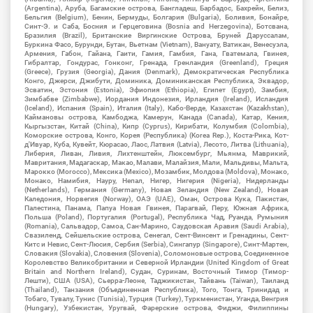
(Argentina), Аруба, Багамские острова, Бангладеш, Барбадос, Бахрейн, Белиз,
Бельгия (Belgium), Бенин, Бермуды, Болгария (Bulgaria), Боливия, Бонайре,
Синт-Э. и Саба, Босния и Герцеговина (Bosnia and Herzegovina), Ботсвана,
Бразилия (Brazil), Британские Виргинские Острова, Бруней Даруссалам,
Буркина Фасо, Бурунди, Бутан, Вьетнам (Vietnam), Вануату, Ватикан, Венесуэла,
Армения, Габон, Гайана, Гаити, Гамия, Гамбия, Гана, Гватемала, Гвинея,
Гибралтар, Гондурас, Гонконг, Гренада, Гренландия (Greenland), Греция
(Greece), Грузия (Georgia), Дания (Denmark), Демократическая Республика
Конго, Джерси, Джибути, Доминика, Доминиканская Республика, Эквадор,
Эсватин, Эстония (Estonia), Эфиопия (Ethiopia), Египет (Egypt), Замбия,
Зимбабве (Zimbabwe), Иордания Индонезия, Ирландия (Ireland), Исландия
(Iceland), Испания (Spain), Италия (Italy), Кабо-Верде, Казахстан (Kazakhstan),
Каймановы острова, Камбоджа, Камерун, Канада (Canada), Катар, Кения,
Кыргызстан, Китай (China), Кипр (Cyprus), Кирибати, Колумбия (Colombia),
Коморские острова, Конго, Корея (Республика) (Korea Rep.), Коста-Рика, Кот-
д'Ивуар, Куба, Кувейт, Кюрасао, Лаос, Латвия (Latvia), Лесото, Литва (Lithuania),
Либерия, Ливан, Ливия, Лихтенштейн, Люксембург, Мьянма, Маврикий,
Мавритания, Мадагаскар, Макао, Малави, Малайзия, Мали, Мальдивы, Мальта,
Марокко (Morocco), Мексика (Mexico), Мозамбик, Молдова (Moldova), Монако,
Монако, Намибия, Науру, Непал, Нигер, Нигерия (Nigeria), Нидерланды
(Netherlands), Германия (Germany), Новая Зеландия (New Zealand), Новая
Каледония, Норвегия (Norway), ОАЭ (UAE), Оман, Острова Кука, Пакистан,
Палестина, Панама, Папуа Новая Гвинея, Парагвай, Перу, Южная Африка,
Польша (Poland), Португалия (Portugal), Республика Чад, Руанда, Румыния
(Romania), Сальвадор, Самоа, Сан-Марино, Саудовская Аравия (Saudi Arabia),
Свазиленд, Сейшельские острова, Сенегал, Сент-Винсент и Гренадины, Сент-
Китс и Невис, Сент-Люсия, Сербия (Serbia), Сингапур (Singapore), Синт-Мартен,
Словакия (Slovakia), Словения (Slovenia), Соломоновые острова, Соединенное
Королевство Великобритании и Северной Ирландии (United Kingdom of Great
Britain and Northern Ireland), Судан, Суринам, Восточный Тимор (Тимор-
Лешти), США (USA), Сьерра-Леоне, Таджикистан, Тайвань (Taiwan), Таиланд
(Thailand), Танзания (Объединенная Республика), Того, Тонга, Тринидад и
Тобаго, Тувалу, Тунис (Tunisia), Турция (Turkey), Туркменистан, Уганда, Венгрия
(Hungary), Узбекистан, Уругвай, Фарерские острова, Фиджи, Филиппины