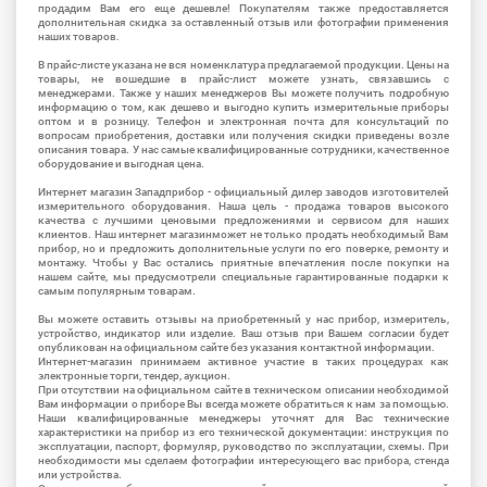
продадим Вам его еще дешевле! Покупателям также предоставляется
дополнительная скидка за оставленный отзыв или фотографии применения
наших товаров.
В прайс-листе указана не вся номенклатура предлагаемой продукции. Цены на
товары, не вошедшие в прайс-лист можете узнать, связавшись с
менеджерами. Также у наших менеджеров Вы можете получить подробную
информацию о том, как дешево и выгодно купить измерительные приборы
оптом и в розницу. Телефон и электронная почта для консультаций по
вопросам приобретения, доставки или получения скидки приведены возле
описания товара. У нас самые квалифицированные сотрудники, качественное
оборудование и выгодная цена.
Интернет магазин Западприбор - официальный дилер заводов изготовителей
измерительного оборудования. Наша цель - продажа товаров высокого
качества с лучшими ценовыми предложениями и сервисом для наших
клиентов. Наш интернет магазинможет не только продать необходимый Вам
прибор, но и предложить дополнительные услуги по его поверке, ремонту и
монтажу. Чтобы у Вас остались приятные впечатления после покупки на
нашем сайте, мы предусмотрели специальные гарантированные подарки к
самым популярным товарам.
Вы можете оставить отзывы на приобретенный у нас прибор, измеритель,
устройство, индикатор или изделие. Ваш отзыв при Вашем согласии будет
опубликован на официальном сайте без указания контактной информации.
Интернет-магазин принимаем активное участие в таких процедурах как
электронные торги, тендер, аукцион.
При отсутствии на официальном сайте в техническом описании необходимой
Вам информации о приборе Вы всегда можете обратиться к нам за помощью.
Наши квалифицированные менеджеры уточнят для Вас технические
характеристики на прибор из его технической документации: инструкция по
эксплуатации, паспорт, формуляр, руководство по эксплуатации, схемы. При
необходимости мы сделаем фотографии интересующего вас прибора, стенда
или устройства.