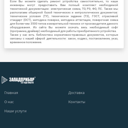
Если Вы можете сделать ремонт устройства самостоятельно, то наши
инженеры могут предоставить Вам полный комплект необходимой
технической документации: электрическая схема, ТО, РЭ, ФО, ПС. Также мы
располагаем обширной базой технических и метрологических документов:
технические условия (ТУ), техническое задание (ТЗ), ГОСТ, отраслевой
стандарт (ОСТ), методика поверки, методика аттестации, поверочная схема
для более чем 3500 типов измерительной техники от производителя данного
оборудования. Из сайта Вы можете скачать весь необходимый софт
(программа, драйвер) необходимый для работы приобретенного устройства.
Также у нас есть библиотека нормативно-правовых документов, которые
связаны с нашей сферой деятельности: закон, кодекс, постановление, указ,
временное положение.
Главная
Доставка
О нас
Контакты
Наши услуги