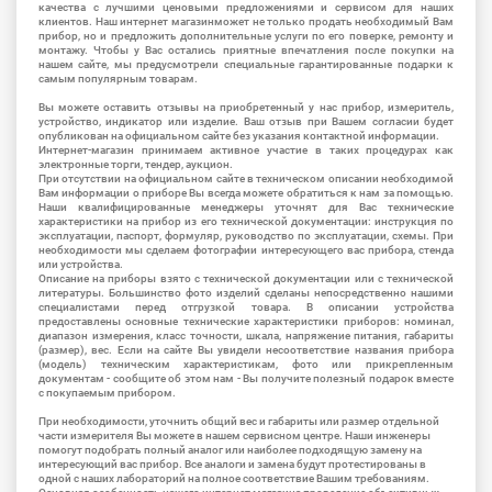
качества с лучшими ценовыми предложениями и сервисом для наших
клиентов. Наш интернет магазинможет не только продать необходимый Вам
прибор, но и предложить дополнительные услуги по его поверке, ремонту и
монтажу. Чтобы у Вас остались приятные впечатления после покупки на
нашем сайте, мы предусмотрели специальные гарантированные подарки к
самым популярным товарам.
Вы можете оставить отзывы на приобретенный у нас прибор, измеритель,
устройство, индикатор или изделие. Ваш отзыв при Вашем согласии будет
опубликован на официальном сайте без указания контактной информации.
Интернет-магазин принимаем активное участие в таких процедурах как
электронные торги, тендер, аукцион.
При отсутствии на официальном сайте в техническом описании необходимой
Вам информации о приборе Вы всегда можете обратиться к нам за помощью.
Наши квалифицированные менеджеры уточнят для Вас технические
характеристики на прибор из его технической документации: инструкция по
эксплуатации, паспорт, формуляр, руководство по эксплуатации, схемы. При
необходимости мы сделаем фотографии интересующего вас прибора, стенда
или устройства.
Описание на приборы взято с технической документации или с технической
литературы. Большинство фото изделий сделаны непосредственно нашими
специалистами перед отгрузкой товара. В описании устройства
предоставлены основные технические характеристики приборов: номинал,
диапазон измерения, класс точности, шкала, напряжение питания, габариты
(размер), вес. Если на сайте Вы увидели несоответствие названия прибора
(модель) техническим характеристикам, фото или прикрепленным
документам - сообщите об этом нам - Вы получите полезный подарок вместе
с покупаемым прибором.
При необходимости, уточнить общий вес и габариты или размер отдельной
части измерителя Вы можете в нашем сервисном центре. Наши инженеры
помогут подобрать полный аналог или наиболее подходящую замену на
интересующий вас прибор. Все аналоги и замена будут протестированы в
одной с наших лабораторий на полное соответствие Вашим требованиям.