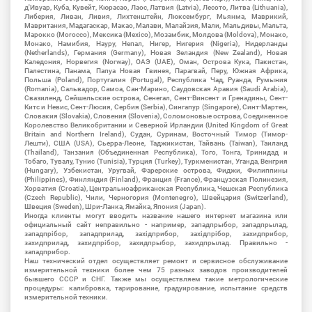
д'Ивуар, Куба, Кувейт, Кюрасао, Лаос, Латвия (Latvia), Лесото, Литва (Lithuania),
Либерия, Ливан, Ливия, Лихтенштейн, Люксембург, Мьянма, Маврикий,
Мавритания, Мадагаскар, Макао, Малави, Малайзия, Мали, Мальдивы, Мальта,
Марокко (Morocco), Мексика (Mexico), Мозамбик, Молдова (Moldova), Монако,
Монако, Намибия, Науру, Непал, Нигер, Нигерия (Nigeria), Нидерланды
(Netherlands), Германия (Germany), Новая Зеландия (New Zealand), Новая
Каледония, Норвегия (Norway), ОАЭ (UAE), Оман, Острова Кука, Пакистан,
Палестина, Панама, Папуа Новая Гвинея, Парагвай, Перу, Южная Африка,
Польша (Poland), Португалия (Portugal), Республика Чад, Руанда, Румыния
(Romania), Сальвадор, Самоа, Сан-Марино, Саудовская Аравия (Saudi Arabia),
Свазиленд, Сейшельские острова, Сенегал, Сент-Винсент и Гренадины, Сент-
Китс и Невис, Сент-Люсия, Сербия (Serbia), Сингапур (Singapore), Синт-Мартен,
Словакия (Slovakia), Словения (Slovenia), Соломоновые острова, Соединенное
Королевство Великобритании и Северной Ирландии (United Kingdom of Great
Britain and Northern Ireland), Судан, Суринам, Восточный Тимор (Тимор-
Лешти), США (USA), Сьерра-Леоне, Таджикистан, Тайвань (Taiwan), Таиланд
(Thailand), Танзания (Объединенная Республика), Того, Тонга, Тринидад и
Тобаго, Тувалу, Тунис (Tunisia), Турция (Turkey), Туркменистан, Уганда, Венгрия
(Hungary), Узбекистан, Уругвай, Фарерские острова, Фиджи, Филиппины
(Philippines), Финляндия (Finland), Франция (France), Французская Полинезия,
Хорватия (Croatia), Центральноафриканская Республика, Чешская Республика
(Czech Republic), Чили, Черногория (Montenegro), Швейцария (Switzerland),
Швеция (Sweden), Шри-Ланка, Ямайка, Япония (Japan).
Иногда клиенты могут вводить название нашего интернет магазина или
официальный сайт неправильно - например, западпрыбор, западпрылад,
западпрібор, западприлад, західприбор, західпрібор, захидприбор,
захидприлад, захидпрібор, захидпрыбор, захидпрылад. Правильно -
западприбор.
Наш технический отдел осуществляет ремонт и сервисное обслуживание
измерительной техники более чем 75 разных заводов производителей
бывшего СССР и СНГ. Также мы осуществляем такие метрологические
процедуры: калибровка, тарирование, градуирование, испытание средств
измерительной техники.