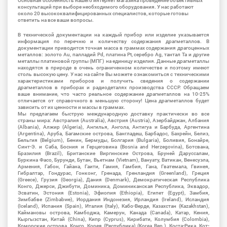
Основная особенность нашего интернет магазина проведение объективных
консультаций при выборе необходимого оборудования. У нас работают
около 20 высококвалифицированных специалистов, которые готовы
ответить на все ваши вопросы.
В технической документации на каждый прибор или изделие указывается
информация по перечню и количеству содержания драгметаллов. В
документации приводится точная масса в граммах содержания драгоценных
металлов: золото Au, палладий Pd, платина Pt, серебро Ag, тантал Ta и другие
металлы платиновой группы (МПГ) на единицу изделия. Данные драгметаллы
находятся в природе в очень ограниченном количестве и поэтому имеют
столь высокую цену. У нас на сайте Вы можете ознакомиться с техническими
характеристиками приборов и получить сведения о содержании
драгметаллов в приборах и радиодеталях производства СССР. Обращаем
ваше внимание, что часто реальное содержание драгметаллов на 10-25%
отличается от справочного в меньшую сторону! Цена драгметаллов будет
зависить от их ценности и массы в граммах.
Мы предлагаем быструю международную доставку практически во все
страны мира: Австралия (Australia), Австрия (Austria), Азербайджан, Албания
(Albania), Алжир (Algeria), Ангилья, Ангола, Антигуа и Барбуда, Аргентина
(Argentina), Аруба, Багамские острова, Бангладеш, Барбадос, Бахрейн, Белиз,
Бельгия (Belgium), Бенин, Бермуды, Болгария (Bulgaria), Боливия, Бонайре,
Синт-Э. и Саба, Босния и Герцеговина (Bosnia and Herzegovina), Ботсвана,
Бразилия (Brazil), Британские Виргинские Острова, Бруней Даруссалам,
Буркина Фасо, Бурунди, Бутан, Вьетнам (Vietnam), Вануату, Ватикан, Венесуэла,
Армения, Габон, Гайана, Гаити, Гамия, Гамбия, Гана, Гватемала, Гвинея,
Гибралтар, Гондурас, Гонконг, Гренада, Гренландия (Greenland), Греция
(Greece), Грузия (Georgia), Дания (Denmark), Демократическая Республика
Конго, Джерси, Джибути, Доминика, Доминиканская Республика, Эквадор,
Эсватин, Эстония (Estonia), Эфиопия (Ethiopia), Египет (Egypt), Замбия,
Зимбабве (Zimbabwe), Иордания Индонезия, Ирландия (Ireland), Исландия
(Iceland), Испания (Spain), Италия (Italy), Кабо-Верде, Казахстан (Kazakhstan),
Каймановы острова, Камбоджа, Камерун, Канада (Canada), Катар, Кения,
Кыргызстан, Китай (China), Кипр (Cyprus), Кирибати, Колумбия (Colombia),
Коморские острова, Конго, Корея (Республика) (Korea Rep.), Коста-Рика, Кот-