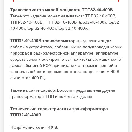
Трансформатор малой мощности ТПП32-40-400В
Также это изделие может называться: ТПП32 40 400В,
ТПП-32-40-400В, ТПП 32-40-400В, tpp32-40-400v, tpp32
40 400v, tpp-32-40-400v, tpp 32-40-400v.
ТПП32-40-400В трансформатор
предназначен для
работы в устройствах, собранных на полупроводниковых
приборах в радиоэлектронной аппаратуре, аппаратуре
средств связи и электронно‐вычислительных машинах, а
также в бытовой РЭА при питании от промышленной и
специальной сети переменного тока напряжением 40 В
с частотой 400 Гц.
Также на сайте zapadpribor.com представлены другие
трансформаторы ТПП
и похожие изделия.
Технические характеристики трансформатора
ТПП32-40-400В:
Напряжение сети -
40 В
.