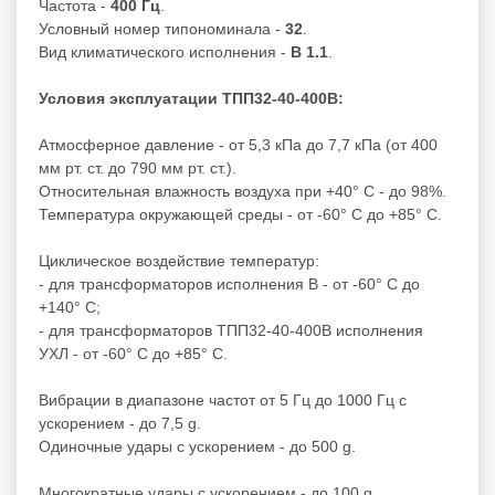
Частота -
400 Гц
.
Условный номер типономинала -
32
.
Вид климатического исполнения -
В 1.1
.
Условия эксплуатации ТПП32-40-400В:
Атмосферное давление - от 5,3 кПа до 7,7 кПа (от 400
мм рт. ст. до 790 мм рт. ст.).
Относительная влажность воздуха при +40° С - до 98%.
Температура окружающей среды - от -60° С до +85° С.
Циклическое воздействие температур:
- для трансформаторов исполнения В - от -60° С до
+140° С;
- для трансформаторов ТПП32-40-400В исполнения
УХЛ - от -60° С до +85° С.
Вибрации в диапазоне частот от 5 Гц до 1000 Гц с
ускорением - до 7,5 g.
Одиночные удары с ускорением - до 500 g.
Многократные удары с ускорением - до 100 g.