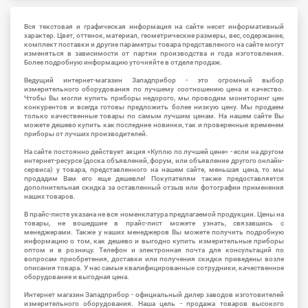
Вся текстовая и графическая информация на сайте несет информативный
характер. Цвет, оттенок, материал, геометрические размеры, вес, содержание,
комплект поставки и другие параметры товара представленого на сайте могут
изменяться в зависимости от партии производства и года изготовления.
Более подробную информацию уточняйте в отделе продаж.
Ведущий интернет-магазин Западприбор - это огромный выбор
измерительного оборудования по лучшему соотношению цена и качество.
Чтобы Вы могли купить приборы недорого, мы проводим мониторинг цен
конкурентов и всегда готовы предложить более низкую цену. Мы продаем
только качественные товары по самым лучшим ценам. На нашем сайте Вы
можете дешево купить как последние новинки, так и проверенные временем
приборы от лучших производителей.
На сайте постоянно действует акция «Куплю по лучшей цене» - если на другом
интернет-ресурсе (доска объявлений, форум, или объявление другого онлайн-
сервиса) у товара, представленного на нашем сайте, меньшая цена, то мы
продадим Вам его еще дешевле! Покупателям также предоставляется
дополнительная скидка за оставленный отзыв или фотографии применения
наших товаров.
В прайс-листе указана не вся номенклатура предлагаемой продукции. Цены на
товары, не вошедшие в прайс-лист можете узнать, связавшись с
менеджерами. Также у наших менеджеров Вы можете получить подробную
информацию о том, как дешево и выгодно купить измерительные приборы
оптом и в розницу. Телефон и электронная почта для консультаций по
вопросам приобретения, доставки или получения скидки приведены возле
описания товара. У нас самые квалифицированные сотрудники, качественное
оборудование и выгодная цена.
Интернет магазин Западприбор - официальный дилер заводов изготовителей
измерительного оборудования. Наша цель - продажа товаров высокого