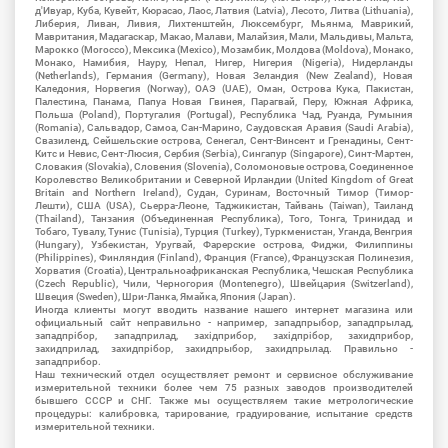
д'Ивуар, Куба, Кувейт, Кюрасао, Лаос, Латвия (Latvia), Лесото, Литва (Lithuania),
Либерия, Ливан, Ливия, Лихтенштейн, Люксембург, Мьянма, Маврикий,
Мавритания, Мадагаскар, Макао, Малави, Малайзия, Мали, Мальдивы, Мальта,
Марокко (Morocco), Мексика (Mexico), Мозамбик, Молдова (Moldova), Монако,
Монако, Намибия, Науру, Непал, Нигер, Нигерия (Nigeria), Нидерланды
(Netherlands), Германия (Germany), Новая Зеландия (New Zealand), Новая
Каледония, Норвегия (Norway), ОАЭ (UAE), Оман, Острова Кука, Пакистан,
Палестина, Панама, Папуа Новая Гвинея, Парагвай, Перу, Южная Африка,
Польша (Poland), Португалия (Portugal), Республика Чад, Руанда, Румыния
(Romania), Сальвадор, Самоа, Сан-Марино, Саудовская Аравия (Saudi Arabia),
Свазиленд, Сейшельские острова, Сенегал, Сент-Винсент и Гренадины, Сент-
Китс и Невис, Сент-Люсия, Сербия (Serbia), Сингапур (Singapore), Синт-Мартен,
Словакия (Slovakia), Словения (Slovenia), Соломоновые острова, Соединенное
Королевство Великобритании и Северной Ирландии (United Kingdom of Great
Britain and Northern Ireland), Судан, Суринам, Восточный Тимор (Тимор-
Лешти), США (USA), Сьерра-Леоне, Таджикистан, Тайвань (Taiwan), Таиланд
(Thailand), Танзания (Объединенная Республика), Того, Тонга, Тринидад и
Тобаго, Тувалу, Тунис (Tunisia), Турция (Turkey), Туркменистан, Уганда, Венгрия
(Hungary), Узбекистан, Уругвай, Фарерские острова, Фиджи, Филиппины
(Philippines), Финляндия (Finland), Франция (France), Французская Полинезия,
Хорватия (Croatia), Центральноафриканская Республика, Чешская Республика
(Czech Republic), Чили, Черногория (Montenegro), Швейцария (Switzerland),
Швеция (Sweden), Шри-Ланка, Ямайка, Япония (Japan).
Иногда клиенты могут вводить название нашего интернет магазина или
официальный сайт неправильно - например, западпрыбор, западпрылад,
западпрібор, западприлад, західприбор, західпрібор, захидприбор,
захидприлад, захидпрібор, захидпрыбор, захидпрылад. Правильно -
западприбор.
Наш технический отдел осуществляет ремонт и сервисное обслуживание
измерительной техники более чем 75 разных заводов производителей
бывшего СССР и СНГ. Также мы осуществляем такие метрологические
процедуры: калибровка, тарирование, градуирование, испытание средств
измерительной техники.