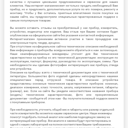
качества с лучшими ценовыми предложениями и сервисом для наших
клиентов. Наш интернет магазинможет не только продать необходимый Вам
прибор, но и предложить дополнительные услуги по его поверке, ремонту и
монтажу. Чтобы у Вас остались приятные впечатления после покупки на
нашем сайте, мы предусмотрели специальные гарантированные подарки к
самым популярным товарам.
Вы можете оставить отзывы на приобретенный у нас прибор, измеритель,
устройство, индикатор или изделие. Ваш отзыв при Вашем согласии будет
опубликован на официальном сайте без указания контактной информации.
Интернет-магазин принимаем активное участие в таких процедурах как
электронные торги, тендер, аукцион.
При отсутствии на официальном сайте в техническом описании необходимой
Вам информации о приборе Вы всегда можете обратиться к нам за помощью.
Наши квалифицированные менеджеры уточнят для Вас технические
характеристики на прибор из его технической документации: инструкция по
эксплуатации, паспорт, формуляр, руководство по эксплуатации, схемы. При
необходимости мы сделаем фотографии интересующего вас прибора, стенда
или устройства.
Описание на приборы взято с технической документации или с технической
литературы. Большинство фото изделий сделаны непосредственно нашими
специалистами перед отгрузкой товара. В описании устройства
предоставлены основные технические характеристики приборов: номинал,
диапазон измерения, класс точности, шкала, напряжение питания, габариты
(размер), вес. Если на сайте Вы увидели несоответствие названия прибора
(модель) техническим характеристикам, фото или прикрепленным
документам - сообщите об этом нам - Вы получите полезный подарок вместе
с покупаемым прибором.
При необходимости, уточнить общий вес и габариты или размер отдельной
части измерителя Вы можете в нашем сервисном центре. Наши инженеры
помогут подобрать полный аналог или наиболее подходящую замену на
интересующий вас прибор. Все аналоги и замена будут протестированы в
одной с наших лабораторий на полное соответствие Вашим требованиям.