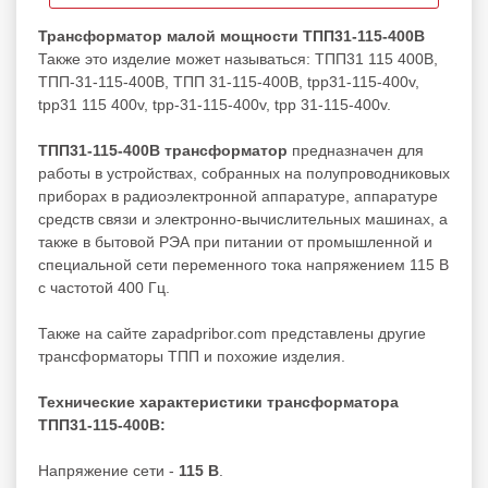
Трансформатор малой мощности ТПП31-115-400В
Также это изделие может называться: ТПП31 115 400В,
ТПП-31-115-400В, ТПП 31-115-400В, tpp31-115-400v,
tpp31 115 400v, tpp-31-115-400v, tpp 31-115-400v.
ТПП31-115-400В трансформатор
предназначен для
работы в устройствах, собранных на полупроводниковых
приборах в радиоэлектронной аппаратуре, аппаратуре
средств связи и электронно‐вычислительных машинах, а
также в бытовой РЭА при питании от промышленной и
специальной сети переменного тока напряжением 115 В
с частотой 400 Гц.
Также на сайте zapadpribor.com представлены другие
трансформаторы ТПП
и похожие изделия.
Технические характеристики трансформатора
ТПП31-115-400В:
Напряжение сети -
115 В
.