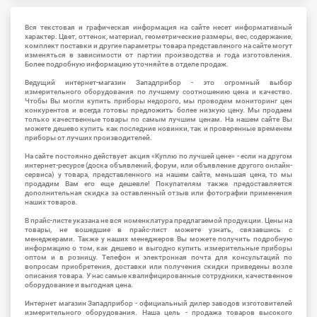
Вся текстовая и графическая информация на сайте несет информативный
характер. Цвет, оттенок, материал, геометрические размеры, вес, содержание,
комплект поставки и другие параметры товара представленого на сайте могут
изменяться в зависимости от партии производства и года изготовления.
Более подробную информацию уточняйте в отделе продаж.
Ведущий интернет-магазин Западприбор - это огромный выбор
измерительного оборудования по лучшему соотношению цена и качество.
Чтобы Вы могли купить приборы недорого, мы проводим мониторинг цен
конкурентов и всегда готовы предложить более низкую цену. Мы продаем
только качественные товары по самым лучшим ценам. На нашем сайте Вы
можете дешево купить как последние новинки, так и проверенные временем
приборы от лучших производителей.
На сайте постоянно действует акция «Куплю по лучшей цене» - если на другом
интернет-ресурсе (доска объявлений, форум, или объявление другого онлайн-
сервиса) у товара, представленного на нашем сайте, меньшая цена, то мы
продадим Вам его еще дешевле! Покупателям также предоставляется
дополнительная скидка за оставленный отзыв или фотографии применения
наших товаров.
В прайс-листе указана не вся номенклатура предлагаемой продукции. Цены на
товары, не вошедшие в прайс-лист можете узнать, связавшись с
менеджерами. Также у наших менеджеров Вы можете получить подробную
информацию о том, как дешево и выгодно купить измерительные приборы
оптом и в розницу. Телефон и электронная почта для консультаций по
вопросам приобретения, доставки или получения скидки приведены возле
описания товара. У нас самые квалифицированные сотрудники, качественное
оборудование и выгодная цена.
Интернет магазин Западприбор - официальный дилер заводов изготовителей
измерительного оборудования. Наша цель - продажа товаров высокого