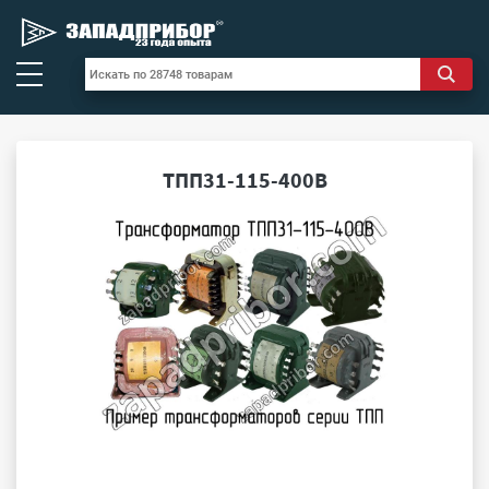
ТПП31-115-400В