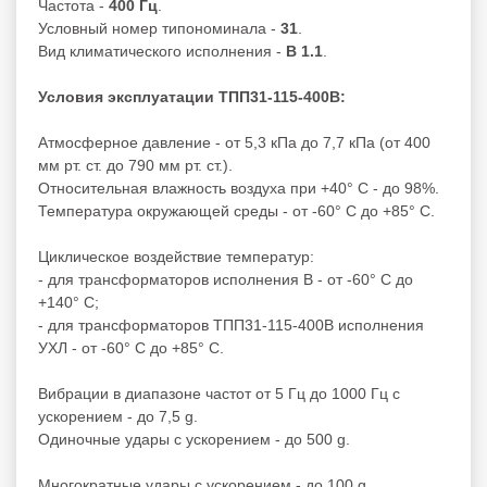
Частота -
400 Гц
.
Условный номер типономинала -
31
.
Вид климатического исполнения -
В 1.1
.
Условия эксплуатации ТПП31-115-400В:
Атмосферное давление - от 5,3 кПа до 7,7 кПа (от 400
мм рт. ст. до 790 мм рт. ст.).
Относительная влажность воздуха при +40° С - до 98%.
Температура окружающей среды - от -60° С до +85° С.
Циклическое воздействие температур:
- для трансформаторов исполнения В - от -60° С до
+140° С;
- для трансформаторов ТПП31-115-400В исполнения
УХЛ - от -60° С до +85° С.
Вибрации в диапазоне частот от 5 Гц до 1000 Гц с
ускорением - до 7,5 g.
Одиночные удары с ускорением - до 500 g.
Многократные удары с ускорением - до 100 g.