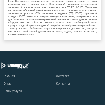
Если Вы можете сделать ремонт устройства самостоятельно, то наши
инженеры могут предоставить Вам полный комплект необходимой
технической документации: электрическая схема, ТО, РЭ, ФО, ПС. Также мы
располагаем обширной базой технических и метрологических документов:
технические условия (ТУ), техническое задание (ТЗ), ГОСТ, отраслевой
стандарт (ОСТ), методика поверки, методика аттестации, поверочная схема
для более чем 3500 типов измерительной техники от производителя данного
оборудования. Из сайта Вы можете скачать весь необходимый софт
(программа, драйвер) необходимый для работы приобретенного устройства.
Также у нас есть библиотека нормативно-правовых документов, которые
связаны с нашей сферой деятельности: закон, кодекс, постановление, указ,
временное положение.
Главная
Доставка
О нас
Контакты
Наши услуги