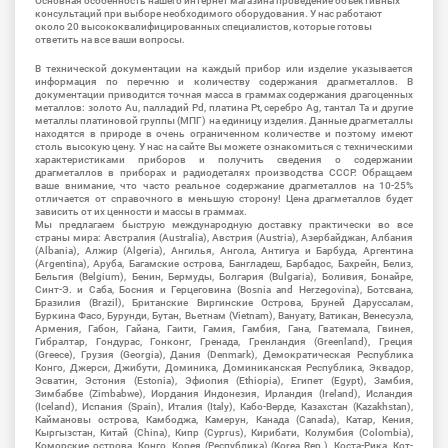
Основная особенность нашего интернет магазина проведение объективных
консультаций при выборе необходимого оборудования. У нас работают
около 20 высококвалифицированных специалистов, которые готовы
ответить на все ваши вопросы.
В технической документации на каждый прибор или изделие указывается
информация по перечню и количеству содержания драгметаллов. В
документации приводится точная масса в граммах содержания драгоценных
металлов: золото Au, палладий Pd, платина Pt, серебро Ag, тантал Ta и другие
металлы платиновой группы (МПГ) на единицу изделия. Данные драгметаллы
находятся в природе в очень ограниченном количестве и поэтому имеют
столь высокую цену. У нас на сайте Вы можете ознакомиться с техническими
характеристиками приборов и получить сведения о содержании
драгметаллов в приборах и радиодеталях производства СССР. Обращаем
ваше внимание, что часто реальное содержание драгметаллов на 10-25%
отличается от справочного в меньшую сторону! Цена драгметаллов будет
зависить от их ценности и массы в граммах.
Мы предлагаем быструю международную доставку практически во все
страны мира: Австралия (Australia), Австрия (Austria), Азербайджан, Албания
(Albania), Алжир (Algeria), Ангилья, Ангола, Антигуа и Барбуда, Аргентина
(Argentina), Аруба, Багамские острова, Бангладеш, Барбадос, Бахрейн, Белиз,
Бельгия (Belgium), Бенин, Бермуды, Болгария (Bulgaria), Боливия, Бонайре,
Синт-Э. и Саба, Босния и Герцеговина (Bosnia and Herzegovina), Ботсвана,
Бразилия (Brazil), Британские Виргинские Острова, Бруней Даруссалам,
Буркина Фасо, Бурунди, Бутан, Вьетнам (Vietnam), Вануату, Ватикан, Венесуэла,
Армения, Габон, Гайана, Гаити, Гамия, Гамбия, Гана, Гватемала, Гвинея,
Гибралтар, Гондурас, Гонконг, Гренада, Гренландия (Greenland), Греция
(Greece), Грузия (Georgia), Дания (Denmark), Демократическая Республика
Конго, Джерси, Джибути, Доминика, Доминиканская Республика, Эквадор,
Эсватин, Эстония (Estonia), Эфиопия (Ethiopia), Египет (Egypt), Замбия,
Зимбабве (Zimbabwe), Иордания Индонезия, Ирландия (Ireland), Исландия
(Iceland), Испания (Spain), Италия (Italy), Кабо-Верде, Казахстан (Kazakhstan),
Каймановы острова, Камбоджа, Камерун, Канада (Canada), Катар, Кения,
Кыргызстан, Китай (China), Кипр (Cyprus), Кирибати, Колумбия (Colombia),
Коморские острова, Конго, Корея (Республика) (Korea Rep.), Коста-Рика, Кот-