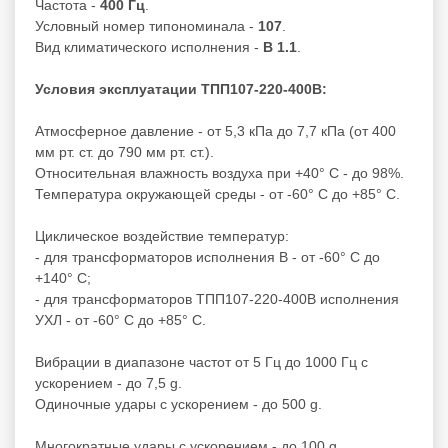
Частота -
400 Гц
.
Условный номер типономинала -
107
.
Вид климатического исполнения -
В 1.1
.
Условия эксплуатации ТПП107-220-400В:
Атмосферное давление - от 5,3 кПа до 7,7 кПа (от 400
мм рт. ст. до 790 мм рт. ст.).
Относительная влажность воздуха при +40° С - до 98%.
Температура окружающей среды - от -60° С до +85° С.
Циклическое воздействие температур:
- для трансформаторов исполнения В - от -60° С до
+140° С;
- для трансформаторов ТПП107-220-400В исполнения
УХЛ - от -60° С до +85° С.
Вибрации в диапазоне частот от 5 Гц до 1000 Гц с
ускорением - до 7,5 g.
Одиночные удары с ускорением - до 500 g.
Многократные удары с ускорением - до 100 g.