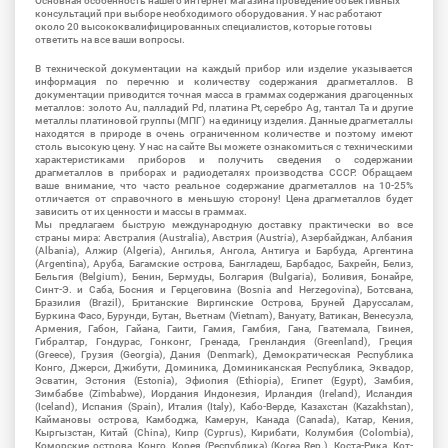
Основная особенность нашего интернет магазина проведение объективных
консультаций при выборе необходимого оборудования. У нас работают
около 20 высококвалифицированных специалистов, которые готовы
ответить на все ваши вопросы.
В технической документации на каждый прибор или изделие указывается
информация по перечню и количеству содержания драгметаллов. В
документации приводится точная масса в граммах содержания драгоценных
металлов: золото Au, палладий Pd, платина Pt, серебро Ag, тантал Ta и другие
металлы платиновой группы (МПГ) на единицу изделия. Данные драгметаллы
находятся в природе в очень ограниченном количестве и поэтому имеют
столь высокую цену. У нас на сайте Вы можете ознакомиться с техническими
характеристиками приборов и получить сведения о содержании
драгметаллов в приборах и радиодеталях производства СССР. Обращаем
ваше внимание, что часто реальное содержание драгметаллов на 10-25%
отличается от справочного в меньшую сторону! Цена драгметаллов будет
зависить от их ценности и массы в граммах.
Мы предлагаем быструю международную доставку практически во все
страны мира: Австралия (Australia), Австрия (Austria), Азербайджан, Албания
(Albania), Алжир (Algeria), Ангилья, Ангола, Антигуа и Барбуда, Аргентина
(Argentina), Аруба, Багамские острова, Бангладеш, Барбадос, Бахрейн, Белиз,
Бельгия (Belgium), Бенин, Бермуды, Болгария (Bulgaria), Боливия, Бонайре,
Синт-Э. и Саба, Босния и Герцеговина (Bosnia and Herzegovina), Ботсвана,
Бразилия (Brazil), Британские Виргинские Острова, Бруней Даруссалам,
Буркина Фасо, Бурунди, Бутан, Вьетнам (Vietnam), Вануату, Ватикан, Венесуэла,
Армения, Габон, Гайана, Гаити, Гамия, Гамбия, Гана, Гватемала, Гвинея,
Гибралтар, Гондурас, Гонконг, Гренада, Гренландия (Greenland), Греция
(Greece), Грузия (Georgia), Дания (Denmark), Демократическая Республика
Конго, Джерси, Джибути, Доминика, Доминиканская Республика, Эквадор,
Эсватин, Эстония (Estonia), Эфиопия (Ethiopia), Египет (Egypt), Замбия,
Зимбабве (Zimbabwe), Иордания Индонезия, Ирландия (Ireland), Исландия
(Iceland), Испания (Spain), Италия (Italy), Кабо-Верде, Казахстан (Kazakhstan),
Каймановы острова, Камбоджа, Камерун, Канада (Canada), Катар, Кения,
Кыргызстан, Китай (China), Кипр (Cyprus), Кирибати, Колумбия (Colombia),
Коморские острова, Конго, Корея (Республика) (Korea Rep.), Коста-Рика, Кот-