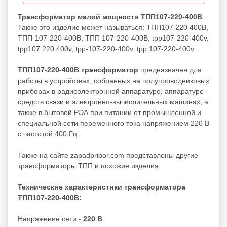
Трансформатор малой мощности ТПП107-220-400В
Также это изделие может называться: ТПП107 220 400В,
ТПП-107-220-400В, ТПП 107-220-400В, tpp107-220-400v,
tpp107 220 400v, tpp-107-220-400v, tpp 107-220-400v.
ТПП107-220-400В трансформатор
предназначен для
работы в устройствах, собранных на полупроводниковых
приборах в радиоэлектронной аппаратуре, аппаратуре
средств связи и электронно‐вычислительных машинах, а
также в бытовой РЭА при питании от промышленной и
специальной сети переменного тока напряжением 220 В
с частотой 400 Гц.
Также на сайте zapadpribor.com представлены другие
трансформаторы ТПП
и похожие изделия.
Технические характеристики трансформатора
ТПП107-220-400В:
Напряжение сети -
220 В
.