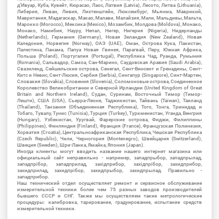
д'Ивуар, Куба, Кувейт, Кюрасао, Лаос, Латвия (Latvia), Лесото, Литва (Lithuania),
Либерия, Ливан, Ливия, Лихтенштейн, Люксембург, Мьянма, Маврикий,
Мавритания, Мадагаскар, Макао, Малави, Малайзия, Мали, Мальдивы, Мальта,
Марокко (Morocco), Мексика (Mexico), Мозамбик, Молдова (Moldova), Монако,
Монако, Намибия, Науру, Непал, Нигер, Нигерия (Nigeria), Нидерланды
(Netherlands), Германия (Germany), Новая Зеландия (New Zealand), Новая
Каледония, Норвегия (Norway), ОАЭ (UAE), Оман, Острова Кука, Пакистан,
Палестина, Панама, Папуа Новая Гвинея, Парагвай, Перу, Южная Африка,
Польша (Poland), Португалия (Portugal), Республика Чад, Руанда, Румыния
(Romania), Сальвадор, Самоа, Сан-Марино, Саудовская Аравия (Saudi Arabia),
Свазиленд, Сейшельские острова, Сенегал, Сент-Винсент и Гренадины, Сент-
Китс и Невис, Сент-Люсия, Сербия (Serbia), Сингапур (Singapore), Синт-Мартен,
Словакия (Slovakia), Словения (Slovenia), Соломоновые острова, Соединенное
Королевство Великобритании и Северной Ирландии (United Kingdom of Great
Britain and Northern Ireland), Судан, Суринам, Восточный Тимор (Тимор-
Лешти), США (USA), Сьерра-Леоне, Таджикистан, Тайвань (Taiwan), Таиланд
(Thailand), Танзания (Объединенная Республика), Того, Тонга, Тринидад и
Тобаго, Тувалу, Тунис (Tunisia), Турция (Turkey), Туркменистан, Уганда, Венгрия
(Hungary), Узбекистан, Уругвай, Фарерские острова, Фиджи, Филиппины
(Philippines), Финляндия (Finland), Франция (France), Французская Полинезия,
Хорватия (Croatia), Центральноафриканская Республика, Чешская Республика
(Czech Republic), Чили, Черногория (Montenegro), Швейцария (Switzerland),
Швеция (Sweden), Шри-Ланка, Ямайка, Япония (Japan).
Иногда клиенты могут вводить название нашего интернет магазина или
официальный сайт неправильно - например, западпрыбор, западпрылад,
западпрібор, западприлад, західприбор, західпрібор, захидприбор,
захидприлад, захидпрібор, захидпрыбор, захидпрылад. Правильно -
западприбор.
Наш технический отдел осуществляет ремонт и сервисное обслуживание
измерительной техники более чем 75 разных заводов производителей
бывшего СССР и СНГ. Также мы осуществляем такие метрологические
процедуры: калибровка, тарирование, градуирование, испытание средств
измерительной техники.