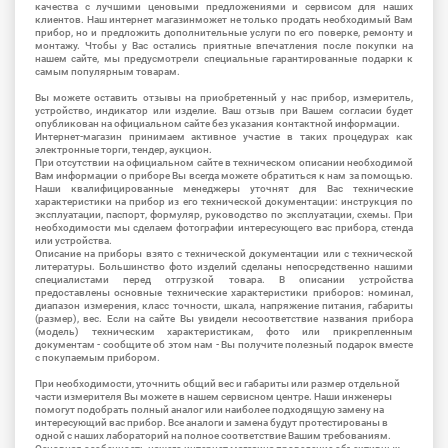
качества с лучшими ценовыми предложениями и сервисом для наших
клиентов. Наш интернет магазинможет не только продать необходимый Вам
прибор, но и предложить дополнительные услуги по его поверке, ремонту и
монтажу. Чтобы у Вас остались приятные впечатления после покупки на
нашем сайте, мы предусмотрели специальные гарантированные подарки к
самым популярным товарам.
Вы можете оставить отзывы на приобретенный у нас прибор, измеритель,
устройство, индикатор или изделие. Ваш отзыв при Вашем согласии будет
опубликован на официальном сайте без указания контактной информации.
Интернет-магазин принимаем активное участие в таких процедурах как
электронные торги, тендер, аукцион.
При отсутствии на официальном сайте в техническом описании необходимой
Вам информации о приборе Вы всегда можете обратиться к нам за помощью.
Наши квалифицированные менеджеры уточнят для Вас технические
характеристики на прибор из его технической документации: инструкция по
эксплуатации, паспорт, формуляр, руководство по эксплуатации, схемы. При
необходимости мы сделаем фотографии интересующего вас прибора, стенда
или устройства.
Описание на приборы взято с технической документации или с технической
литературы. Большинство фото изделий сделаны непосредственно нашими
специалистами перед отгрузкой товара. В описании устройства
предоставлены основные технические характеристики приборов: номинал,
диапазон измерения, класс точности, шкала, напряжение питания, габариты
(размер), вес. Если на сайте Вы увидели несоответствие названия прибора
(модель) техническим характеристикам, фото или прикрепленным
документам - сообщите об этом нам - Вы получите полезный подарок вместе
с покупаемым прибором.
При необходимости, уточнить общий вес и габариты или размер отдельной
части измерителя Вы можете в нашем сервисном центре. Наши инженеры
помогут подобрать полный аналог или наиболее подходящую замену на
интересующий вас прибор. Все аналоги и замена будут протестированы в
одной с наших лабораторий на полное соответствие Вашим требованиям.