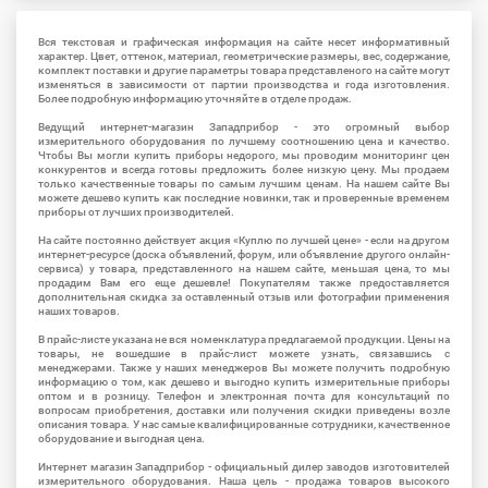
Вся текстовая и графическая информация на сайте несет информативный
характер. Цвет, оттенок, материал, геометрические размеры, вес, содержание,
комплект поставки и другие параметры товара представленого на сайте могут
изменяться в зависимости от партии производства и года изготовления.
Более подробную информацию уточняйте в отделе продаж.
Ведущий интернет-магазин Западприбор - это огромный выбор
измерительного оборудования по лучшему соотношению цена и качество.
Чтобы Вы могли купить приборы недорого, мы проводим мониторинг цен
конкурентов и всегда готовы предложить более низкую цену. Мы продаем
только качественные товары по самым лучшим ценам. На нашем сайте Вы
можете дешево купить как последние новинки, так и проверенные временем
приборы от лучших производителей.
На сайте постоянно действует акция «Куплю по лучшей цене» - если на другом
интернет-ресурсе (доска объявлений, форум, или объявление другого онлайн-
сервиса) у товара, представленного на нашем сайте, меньшая цена, то мы
продадим Вам его еще дешевле! Покупателям также предоставляется
дополнительная скидка за оставленный отзыв или фотографии применения
наших товаров.
В прайс-листе указана не вся номенклатура предлагаемой продукции. Цены на
товары, не вошедшие в прайс-лист можете узнать, связавшись с
менеджерами. Также у наших менеджеров Вы можете получить подробную
информацию о том, как дешево и выгодно купить измерительные приборы
оптом и в розницу. Телефон и электронная почта для консультаций по
вопросам приобретения, доставки или получения скидки приведены возле
описания товара. У нас самые квалифицированные сотрудники, качественное
оборудование и выгодная цена.
Интернет магазин Западприбор - официальный дилер заводов изготовителей
измерительного оборудования. Наша цель - продажа товаров высокого