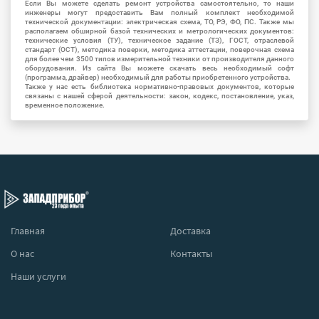
Если Вы можете сделать ремонт устройства самостоятельно, то наши
инженеры могут предоставить Вам полный комплект необходимой
технической документации: электрическая схема, ТО, РЭ, ФО, ПС. Также мы
располагаем обширной базой технических и метрологических документов:
технические условия (ТУ), техническое задание (ТЗ), ГОСТ, отраслевой
стандарт (ОСТ), методика поверки, методика аттестации, поверочная схема
для более чем 3500 типов измерительной техники от производителя данного
оборудования. Из сайта Вы можете скачать весь необходимый софт
(программа, драйвер) необходимый для работы приобретенного устройства.
Также у нас есть библиотека нормативно-правовых документов, которые
связаны с нашей сферой деятельности: закон, кодекс, постановление, указ,
временное положение.
Главная
Доставка
О нас
Контакты
Наши услуги