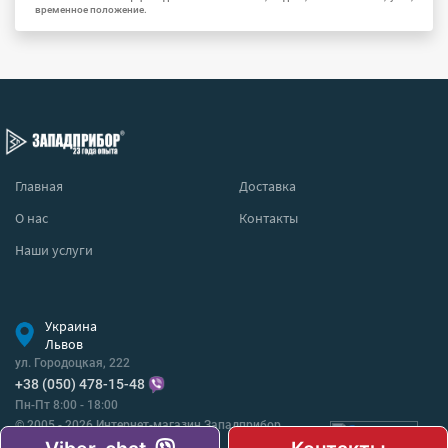
временное положение.
Главная
Доставка
О нас
Контакты
Наши услуги
Украина
Львов
ул. Городоцкая, 222
+38 (050) 478-15-48
Пн-Пт 8:00 - 18:00
© 2005 - 2026 Интернет-магазин Западприбор
Все права защищены.