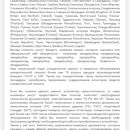
Свазиленд, Сейшельские острова, Сенегал, Сент-Винсент и Гренадины, Сент-
Китс и Невис, Сент-Люсия, Сербия (Serbia), Сингапур (Singapore), Синт-Мартен,
Словакия (Slovakia), Словения (Slovenia), Соломоновые острова, Соединенное
Королевство Великобритании и Северной Ирландии (United Kingdom of Great
Britain and Northern Ireland), Судан, Суринам, Восточный Тимор (Тимор-
Лешти), США (USA), Сьерра-Леоне, Таджикистан, Тайвань (Taiwan), Таиланд
(Thailand), Танзания (Объединенная Республика), Того, Тонга, Тринидад и
Тобаго, Тувалу, Тунис (Tunisia), Турция (Turkey), Туркменистан, Уганда, Венгрия
(Hungary), Узбекистан, Уругвай, Фарерские острова, Фиджи, Филиппины
(Philippines), Финляндия (Finland), Франция (France), Французская Полинезия,
Хорватия (Croatia), Центральноафриканская Республика, Чешская Республика
(Czech Republic), Чили, Черногория (Montenegro), Швейцария (Switzerland),
Швеция (Sweden), Шри-Ланка, Ямайка, Япония (Japan).
Иногда клиенты могут вводить название нашего интернет магазина или
официальный сайт неправильно - например, западпрыбор, западпрылад,
западпрібор, западприлад, західприбор, західпрібор, захидприбор,
захидприлад, захидпрібор, захидпрыбор, захидпрылад. Правильно -
западприбор.
Наш технический отдел осуществляет ремонт и сервисное обслуживание
измерительной техники более чем 75 разных заводов производителей
бывшего СССР и СНГ. Также мы осуществляем такие метрологические
процедуры: калибровка, тарирование, градуирование, испытание средств
измерительной техники.
Если Вы можете сделать ремонт устройства самостоятельно, то наши
инженеры могут предоставить Вам полный комплект необходимой
технической документации: электрическая схема, ТО, РЭ, ФО, ПС. Также мы
располагаем обширной базой технических и метрологических документов:
технические условия (ТУ), техническое задание (ТЗ), ГОСТ, отраслевой
стандарт (ОСТ), методика поверки, методика аттестации, поверочная схема
для более чем 3500 типов измерительной техники от производителя данного
оборудования. Из сайта Вы можете скачать весь необходимый софт
(программа, драйвер) необходимый для работы приобретенного устройства.
Также у нас есть библиотека нормативно-правовых документов, которые
связаны с нашей сферой деятельности: закон, кодекс, постановление, указ,