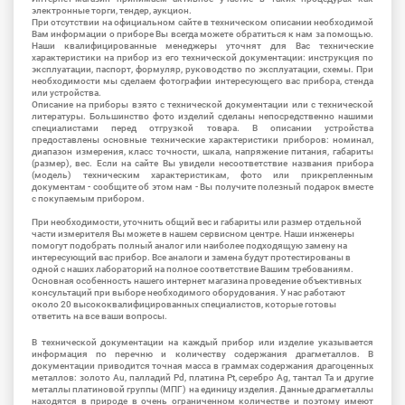
электронные торги, тендер, аукцион.
При отсутствии на официальном сайте в техническом описании необходимой
Вам информации о приборе Вы всегда можете обратиться к нам за помощью.
Наши квалифицированные менеджеры уточнят для Вас технические
характеристики на прибор из его технической документации: инструкция по
эксплуатации, паспорт, формуляр, руководство по эксплуатации, схемы. При
необходимости мы сделаем фотографии интересующего вас прибора, стенда
или устройства.
Описание на приборы взято с технической документации или с технической
литературы. Большинство фото изделий сделаны непосредственно нашими
специалистами перед отгрузкой товара. В описании устройства
предоставлены основные технические характеристики приборов: номинал,
диапазон измерения, класс точности, шкала, напряжение питания, габариты
(размер), вес. Если на сайте Вы увидели несоответствие названия прибора
(модель) техническим характеристикам, фото или прикрепленным
документам - сообщите об этом нам - Вы получите полезный подарок вместе
с покупаемым прибором.
При необходимости, уточнить общий вес и габариты или размер отдельной
части измерителя Вы можете в нашем сервисном центре. Наши инженеры
помогут подобрать полный аналог или наиболее подходящую замену на
интересующий вас прибор. Все аналоги и замена будут протестированы в
одной с наших лабораторий на полное соответствие Вашим требованиям.
Основная особенность нашего интернет магазина проведение объективных
консультаций при выборе необходимого оборудования. У нас работают
около 20 высококвалифицированных специалистов, которые готовы
ответить на все ваши вопросы.
В технической документации на каждый прибор или изделие указывается
информация по перечню и количеству содержания драгметаллов. В
документации приводится точная масса в граммах содержания драгоценных
металлов: золото Au, палладий Pd, платина Pt, серебро Ag, тантал Ta и другие
металлы платиновой группы (МПГ) на единицу изделия. Данные драгметаллы
находятся в природе в очень ограниченном количестве и поэтому имеют