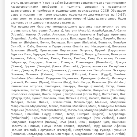
столь высокую цену. У нас на сайте Вы можете ознакомиться с техническими
характеристиками приборов и получить сведения о содержании
драгметаллов в приборах и радиодеталях производства СССР. Обращаем
ваше внимание, что часто реальное содержание драгметаллов на 10-25%
отличается от справочного в меньшую сторону! Цена драгметаллов будет
зависить от их ценности и массы в граммах.
Мы предлагаем быструю международную доставку практически во все
страны мира: Австралия (Australia), Австрия (Austria), Азербайджан, Албания
(Albania), Алжир (Algeria), Ангилья, Ангола, Антигуа и Барбуда, Аргентина
(Argentina), Аруба, Багамские острова, Бангладеш, Барбадос, Бахрейн, Белиз,
Бельгия (Belgium), Бенин, Бермуды, Болгария (Bulgaria), Боливия, Бонайре,
Синт-Э. и Саба, Босния и Герцеговина (Bosnia and Herzegovina), Ботсвана,
Бразилия (Brazil), Британские Виргинские Острова, Бруней Даруссалам,
Буркина Фасо, Бурунди, Бутан, Вьетнам (Vietnam), Вануату, Ватикан, Венесуэла,
Армения, Габон, Гайана, Гаити, Гамия, Гамбия, Гана, Гватемала, Гвинея,
Гибралтар, Гондурас, Гонконг, Гренада, Гренландия (Greenland), Греция
(Greece), Грузия (Georgia), Дания (Denmark), Демократическая Республика
Конго, Джерси, Джибути, Доминика, Доминиканская Республика, Эквадор,
Эсватин, Эстония (Estonia), Эфиопия (Ethiopia), Египет (Egypt), Замбия,
Зимбабве (Zimbabwe), Иордания Индонезия, Ирландия (Ireland), Исландия
(Iceland), Испания (Spain), Италия (Italy), Кабо-Верде, Казахстан (Kazakhstan),
Каймановы острова, Камбоджа, Камерун, Канада (Canada), Катар, Кения,
Кыргызстан, Китай (China), Кипр (Cyprus), Кирибати, Колумбия (Colombia),
Коморские острова, Конго, Корея (Республика) (Korea Rep.), Коста-Рика, Кот-
д'Ивуар, Куба, Кувейт, Кюрасао, Лаос, Латвия (Latvia), Лесото, Литва (Lithuania),
Либерия, Ливан, Ливия, Лихтенштейн, Люксембург, Мьянма, Маврикий,
Мавритания, Мадагаскар, Макао, Малави, Малайзия, Мали, Мальдивы, Мальта,
Марокко (Morocco), Мексика (Mexico), Мозамбик, Молдова (Moldova), Монако,
Монако, Намибия, Науру, Непал, Нигер, Нигерия (Nigeria), Нидерланды
(Netherlands), Германия (Germany), Новая Зеландия (New Zealand), Новая
Каледония, Норвегия (Norway), ОАЭ (UAE), Оман, Острова Кука, Пакистан,
Палестина, Панама, Папуа Новая Гвинея, Парагвай, Перу, Южная Африка,
Польша (Poland), Португалия (Portugal), Республика Чад, Руанда, Румыния
(Romania), Сальвадор, Самоа, Сан-Марино, Саудовская Аравия (Saudi Arabia),