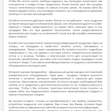
Чтобы Вы могли купить приборы недорого, мы проводим мониторинг цен
конкурентов и всегда готовы предложить более низкую цену. Мы продаем
только качественные товары по самым лучшим ценам. На нашем сайте Вы
можете дешево купить как последние новинки, так и проверенные временем
приборы от лучших производителей.
На сайте постоянно действует акция «Куплю по лучшей цене» - если на другом
интернет-ресурсе (доска объявлений, форум, или объявление другого онлайн-
сервиса) у товара, представленного на нашем сайте, меньшая цена, то мы
продадим Вам его еще дешевле! Покупателям также предоставляется
дополнительная скидка за оставленный отзыв или фотографии применения
наших товаров.
В прайс-листе указана не вся номенклатура предлагаемой продукции. Цены на
товары, не вошедшие в прайс-лист можете узнать, связавшись с
менеджерами. Также у наших менеджеров Вы можете получить подробную
информацию о том, как дешево и выгодно купить измерительные приборы
оптом и в розницу. Телефон и электронная почта для консультаций по
вопросам приобретения, доставки или получения скидки приведены возле
описания товара. У нас самые квалифицированные сотрудники, качественное
оборудование и выгодная цена.
Интернет магазин Западприбор - официальный дилер заводов изготовителей
измерительного оборудования. Наша цель - продажа товаров высокого
качества с лучшими ценовыми предложениями и сервисом для наших
клиентов. Наш интернет магазинможет не только продать необходимый Вам
прибор, но и предложить дополнительные услуги по его поверке, ремонту и
монтажу. Чтобы у Вас остались приятные впечатления после покупки на
нашем сайте, мы предусмотрели специальные гарантированные подарки к
самым популярным товарам.
Вы можете оставить отзывы на приобретенный у нас прибор, измеритель,
устройство, индикатор или изделие. Ваш отзыв при Вашем согласии будет
опубликован на официальном сайте без указания контактной информации.
Интернет-магазин принимаем активное участие в таких процедурах как