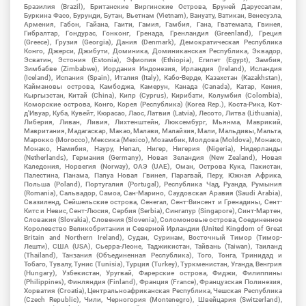
Бразилия (Brazil), Британские Виргинские Острова, Бруней Даруссалам,
Буркина Фасо, Бурунди, Бутан, Вьетнам (Vietnam), Вануату, Ватикан, Венесуэла,
Армения, Габон, Гайана, Гаити, Гамия, Гамбия, Гана, Гватемала, Гвинея,
Гибралтар, Гондурас, Гонконг, Гренада, Гренландия (Greenland), Греция
(Greece), Грузия (Georgia), Дания (Denmark), Демократическая Республика
Конго, Джерси, Джибути, Доминика, Доминиканская Республика, Эквадор,
Эсватин, Эстония (Estonia), Эфиопия (Ethiopia), Египет (Egypt), Замбия,
Зимбабве (Zimbabwe), Иордания Индонезия, Ирландия (Ireland), Исландия
(Iceland), Испания (Spain), Италия (Italy), Кабо-Верде, Казахстан (Kazakhstan),
Каймановы острова, Камбоджа, Камерун, Канада (Canada), Катар, Кения,
Кыргызстан, Китай (China), Кипр (Cyprus), Кирибати, Колумбия (Colombia),
Коморские острова, Конго, Корея (Республика) (Korea Rep.), Коста-Рика, Кот-
д'Ивуар, Куба, Кувейт, Кюрасао, Лаос, Латвия (Latvia), Лесото, Литва (Lithuania),
Либерия, Ливан, Ливия, Лихтенштейн, Люксембург, Мьянма, Маврикий,
Мавритания, Мадагаскар, Макао, Малави, Малайзия, Мали, Мальдивы, Мальта,
Марокко (Morocco), Мексика (Mexico), Мозамбик, Молдова (Moldova), Монако,
Монако, Намибия, Науру, Непал, Нигер, Нигерия (Nigeria), Нидерланды
(Netherlands), Германия (Germany), Новая Зеландия (New Zealand), Новая
Каледония, Норвегия (Norway), ОАЭ (UAE), Оман, Острова Кука, Пакистан,
Палестина, Панама, Папуа Новая Гвинея, Парагвай, Перу, Южная Африка,
Польша (Poland), Португалия (Portugal), Республика Чад, Руанда, Румыния
(Romania), Сальвадор, Самоа, Сан-Марино, Саудовская Аравия (Saudi Arabia),
Свазиленд, Сейшельские острова, Сенегал, Сент-Винсент и Гренадины, Сент-
Китс и Невис, Сент-Люсия, Сербия (Serbia), Сингапур (Singapore), Синт-Мартен,
Словакия (Slovakia), Словения (Slovenia), Соломоновые острова, Соединенное
Королевство Великобритании и Северной Ирландии (United Kingdom of Great
Britain and Northern Ireland), Судан, Суринам, Восточный Тимор (Тимор-
Лешти), США (USA), Сьерра-Леоне, Таджикистан, Тайвань (Taiwan), Таиланд
(Thailand), Танзания (Объединенная Республика), Того, Тонга, Тринидад и
Тобаго, Тувалу, Тунис (Tunisia), Турция (Turkey), Туркменистан, Уганда, Венгрия
(Hungary), Узбекистан, Уругвай, Фарерские острова, Фиджи, Филиппины
(Philippines), Финляндия (Finland), Франция (France), Французская Полинезия,
Хорватия (Croatia), Центральноафриканская Республика, Чешская Республика
(Czech Republic), Чили, Черногория (Montenegro), Швейцария (Switzerland),