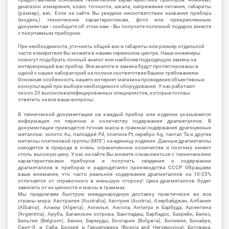
диапазон измерения, класс точности, шкала, напряжение питания, габариты
(размер), вес. Если на сайте Вы увидели несоответствие названия прибора
(модель) техническим характеристикам, фото или прикрепленным
документам - сообщите об этом нам - Вы получите полезный подарок вместе
с покупаемым прибором.
При необходимости, уточнить общий вес и габариты или размер отдельной
части измерителя Вы можете в нашем сервисном центре. Наши инженеры
помогут подобрать полный аналог или наиболее подходящую замену на
интересующий вас прибор. Все аналоги и замена будут протестированы в
одной с наших лабораторий на полное соответствие Вашим требованиям.
Основная особенность нашего интернет магазина проведение объективных
консультаций при выборе необходимого оборудования. У нас работают
около 20 высококвалифицированных специалистов, которые готовы
ответить на все ваши вопросы.
В технической документации на каждый прибор или изделие указывается
информация по перечню и количеству содержания драгметаллов. В
документации приводится точная масса в граммах содержания драгоценных
металлов: золото Au, палладий Pd, платина Pt, серебро Ag, тантал Ta и другие
металлы платиновой группы (МПГ) на единицу изделия. Данные драгметаллы
находятся в природе в очень ограниченном количестве и поэтому имеют
столь высокую цену. У нас на сайте Вы можете ознакомиться с техническими
характеристиками приборов и получить сведения о содержании
драгметаллов в приборах и радиодеталях производства СССР. Обращаем
ваше внимание, что часто реальное содержание драгметаллов на 10-25%
отличается от справочного в меньшую сторону! Цена драгметаллов будет
зависить от их ценности и массы в граммах.
Мы предлагаем быструю международную доставку практически во все
страны мира: Австралия (Australia), Австрия (Austria), Азербайджан, Албания
(Albania), Алжир (Algeria), Ангилья, Ангола, Антигуа и Барбуда, Аргентина
(Argentina), Аруба, Багамские острова, Бангладеш, Барбадос, Бахрейн, Белиз,
Бельгия (Belgium), Бенин, Бермуды, Болгария (Bulgaria), Боливия, Бонайре,
Синт-Э. и Саба, Босния и Герцеговина (Bosnia and Herzegovina), Ботсвана,