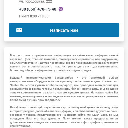
ул. Городоцкая, 222
+38 (050) 478-15-48
Пн-Пт 8:00 - 18:00
Написать нам
Вся текстовая и графическая информация на сайте несет информативный
характер. Цвет, оттенок, материал, геометрические размеры, вес, содержание,
комплект поставки и другие параметры товара представленого на сайте могут
изменяться в зависимости от партии производства и года изготовления.
Более подробную информацию уточняйте в отделе продаж.
Ведущий интернет-магазин Западприбор - это огромный выбор
измерительного оборудования по лучшему соотношению цена и качество.
Чтобы Вы могли купить приборы недорого, мы проводим мониторинг цен
конкурентов и всегда готовы предложить более низкую цену. Мы продаем
только качественные товары по самым лучшим ценам. На нашем сайте Вы
можете дешево купить как последние новинки, так и проверенные временем
приборы от лучших производителей.
На сайте постоянно действует акция «Куплю по лучшей цене» - если на другом
интернет-ресурсе (доска объявлений, форум, или объявление другого онлайн-
сервиса) у товара, представленного на нашем сайте, меньшая цена, то мы
продадим Вам его еще дешевле! Покупателям также предоставляется
дополнительная скидка за оставленный отзыв или фотографии применения
наших товаров.