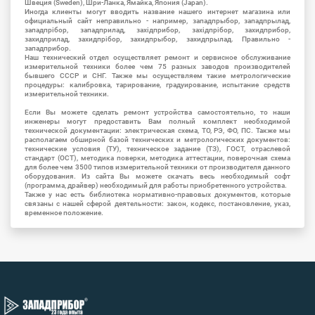
Швеция (Sweden), Шри-Ланка, Ямайка, Япония (Japan).
Иногда клиенты могут вводить название нашего интернет магазина или
официальный сайт неправильно - например, западпрыбор, западпрылад,
западпрібор, западприлад, західприбор, західпрібор, захидприбор,
захидприлад, захидпрібор, захидпрыбор, захидпрылад. Правильно -
западприбор.
Наш технический отдел осуществляет ремонт и сервисное обслуживание
измерительной техники более чем 75 разных заводов производителей
бывшего СССР и СНГ. Также мы осуществляем такие метрологические
процедуры: калибровка, тарирование, градуирование, испытание средств
измерительной техники.
Если Вы можете сделать ремонт устройства самостоятельно, то наши
инженеры могут предоставить Вам полный комплект необходимой
технической документации: электрическая схема, ТО, РЭ, ФО, ПС. Также мы
располагаем обширной базой технических и метрологических документов:
технические условия (ТУ), техническое задание (ТЗ), ГОСТ, отраслевой
стандарт (ОСТ), методика поверки, методика аттестации, поверочная схема
для более чем 3500 типов измерительной техники от производителя данного
оборудования. Из сайта Вы можете скачать весь необходимый софт
(программа, драйвер) необходимый для работы приобретенного устройства.
Также у нас есть библиотека нормативно-правовых документов, которые
связаны с нашей сферой деятельности: закон, кодекс, постановление, указ,
временное положение.