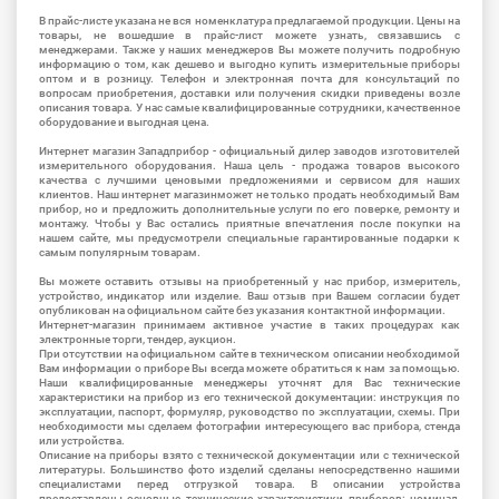
В прайс-листе указана не вся номенклатура предлагаемой продукции. Цены на
товары, не вошедшие в прайс-лист можете узнать, связавшись с
менеджерами. Также у наших менеджеров Вы можете получить подробную
информацию о том, как дешево и выгодно купить измерительные приборы
оптом и в розницу. Телефон и электронная почта для консультаций по
вопросам приобретения, доставки или получения скидки приведены возле
описания товара. У нас самые квалифицированные сотрудники, качественное
оборудование и выгодная цена.
Интернет магазин Западприбор - официальный дилер заводов изготовителей
измерительного оборудования. Наша цель - продажа товаров высокого
качества с лучшими ценовыми предложениями и сервисом для наших
клиентов. Наш интернет магазинможет не только продать необходимый Вам
прибор, но и предложить дополнительные услуги по его поверке, ремонту и
монтажу. Чтобы у Вас остались приятные впечатления после покупки на
нашем сайте, мы предусмотрели специальные гарантированные подарки к
самым популярным товарам.
Вы можете оставить отзывы на приобретенный у нас прибор, измеритель,
устройство, индикатор или изделие. Ваш отзыв при Вашем согласии будет
опубликован на официальном сайте без указания контактной информации.
Интернет-магазин принимаем активное участие в таких процедурах как
электронные торги, тендер, аукцион.
При отсутствии на официальном сайте в техническом описании необходимой
Вам информации о приборе Вы всегда можете обратиться к нам за помощью.
Наши квалифицированные менеджеры уточнят для Вас технические
характеристики на прибор из его технической документации: инструкция по
эксплуатации, паспорт, формуляр, руководство по эксплуатации, схемы. При
необходимости мы сделаем фотографии интересующего вас прибора, стенда
или устройства.
Описание на приборы взято с технической документации или с технической
литературы. Большинство фото изделий сделаны непосредственно нашими
специалистами перед отгрузкой товара. В описании устройства
предоставлены основные технические характеристики приборов: номинал,