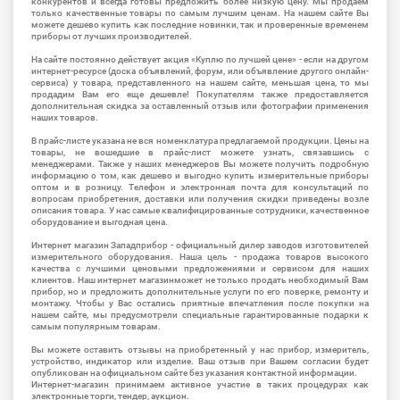
конкурентов и всегда готовы предложить более низкую цену. Мы продаем
только качественные товары по самым лучшим ценам. На нашем сайте Вы
можете дешево купить как последние новинки, так и проверенные временем
приборы от лучших производителей.
На сайте постоянно действует акция «Куплю по лучшей цене» - если на другом
интернет-ресурсе (доска объявлений, форум, или объявление другого онлайн-
сервиса) у товара, представленного на нашем сайте, меньшая цена, то мы
продадим Вам его еще дешевле! Покупателям также предоставляется
дополнительная скидка за оставленный отзыв или фотографии применения
наших товаров.
В прайс-листе указана не вся номенклатура предлагаемой продукции. Цены на
товары, не вошедшие в прайс-лист можете узнать, связавшись с
менеджерами. Также у наших менеджеров Вы можете получить подробную
информацию о том, как дешево и выгодно купить измерительные приборы
оптом и в розницу. Телефон и электронная почта для консультаций по
вопросам приобретения, доставки или получения скидки приведены возле
описания товара. У нас самые квалифицированные сотрудники, качественное
оборудование и выгодная цена.
Интернет магазин Западприбор - официальный дилер заводов изготовителей
измерительного оборудования. Наша цель - продажа товаров высокого
качества с лучшими ценовыми предложениями и сервисом для наших
клиентов. Наш интернет магазинможет не только продать необходимый Вам
прибор, но и предложить дополнительные услуги по его поверке, ремонту и
монтажу. Чтобы у Вас остались приятные впечатления после покупки на
нашем сайте, мы предусмотрели специальные гарантированные подарки к
самым популярным товарам.
Вы можете оставить отзывы на приобретенный у нас прибор, измеритель,
устройство, индикатор или изделие. Ваш отзыв при Вашем согласии будет
опубликован на официальном сайте без указания контактной информации.
Интернет-магазин принимаем активное участие в таких процедурах как
электронные торги, тендер, аукцион.