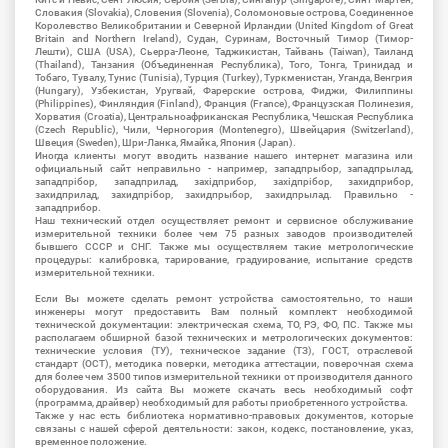
Словакия (Slovakia), Словения (Slovenia), Соломоновые острова, Соединенное
Королевство Великобритании и Северной Ирландии (United Kingdom of Great
Britain and Northern Ireland), Судан, Суринам, Восточный Тимор (Тимор-
Лешти), США (USA), Сьерра-Леоне, Таджикистан, Тайвань (Taiwan), Таиланд
(Thailand), Танзания (Объединенная Республика), Того, Тонга, Тринидад и
Тобаго, Тувалу, Тунис (Tunisia), Турция (Turkey), Туркменистан, Уганда, Венгрия
(Hungary), Узбекистан, Уругвай, Фарерские острова, Фиджи, Филиппины
(Philippines), Финляндия (Finland), Франция (France), Французская Полинезия,
Хорватия (Croatia), Центральноафриканская Республика, Чешская Республика
(Czech Republic), Чили, Черногория (Montenegro), Швейцария (Switzerland),
Швеция (Sweden), Шри-Ланка, Ямайка, Япония (Japan).
Иногда клиенты могут вводить название нашего интернет магазина или
официальный сайт неправильно - например, западпрыбор, западпрылад,
западпрібор, западприлад, західприбор, західпрібор, захидприбор,
захидприлад, захидпрібор, захидпрыбор, захидпрылад. Правильно -
западприбор.
Наш технический отдел осуществляет ремонт и сервисное обслуживание
измерительной техники более чем 75 разных заводов производителей
бывшего СССР и СНГ. Также мы осуществляем такие метрологические
процедуры: калибровка, тарирование, градуирование, испытание средств
измерительной техники.
Если Вы можете сделать ремонт устройства самостоятельно, то наши
инженеры могут предоставить Вам полный комплект необходимой
технической документации: электрическая схема, ТО, РЭ, ФО, ПС. Также мы
располагаем обширной базой технических и метрологических документов:
технические условия (ТУ), техническое задание (ТЗ), ГОСТ, отраслевой
стандарт (ОСТ), методика поверки, методика аттестации, поверочная схема
для более чем 3500 типов измерительной техники от производителя данного
оборудования. Из сайта Вы можете скачать весь необходимый софт
(программа, драйвер) необходимый для работы приобретенного устройства.
Также у нас есть библиотека нормативно-правовых документов, которые
связаны с нашей сферой деятельности: закон, кодекс, постановление, указ,
временное положение.