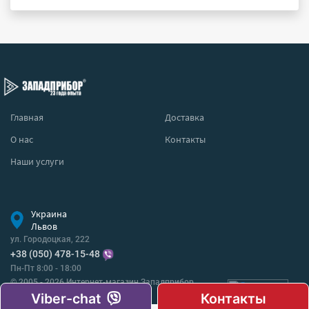
Главная
Доставка
О нас
Контакты
Наши услуги
Украина
Львов
ул. Городоцкая, 222
+38 (050) 478-15-48
Пн-Пт 8:00 - 18:00
© 2005 - 2026 Интернет-магазин Западприбор
Все права защищены.
Viber-chat
Контакты