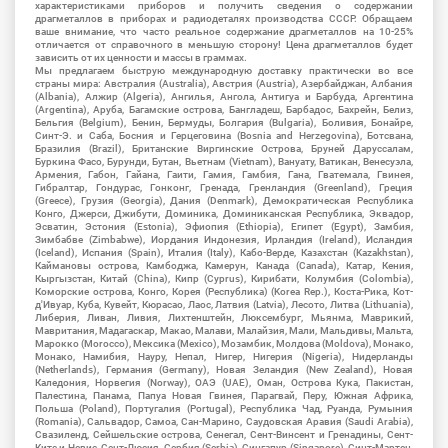
характеристиками приборов и получить сведения о содержании
драгметаллов в приборах и радиодеталях производства СССР. Обращаем
ваше внимание, что часто реальное содержание драгметаллов на 10-25%
отличается от справочного в меньшую сторону! Цена драгметаллов будет
зависить от их ценности и массы в граммах.
Мы предлагаем быструю международную доставку практически во все
страны мира: Австралия (Australia), Австрия (Austria), Азербайджан, Албания
(Albania), Алжир (Algeria), Ангилья, Ангола, Антигуа и Барбуда, Аргентина
(Argentina), Аруба, Багамские острова, Бангладеш, Барбадос, Бахрейн, Белиз,
Бельгия (Belgium), Бенин, Бермуды, Болгария (Bulgaria), Боливия, Бонайре,
Синт-Э. и Саба, Босния и Герцеговина (Bosnia and Herzegovina), Ботсвана,
Бразилия (Brazil), Британские Виргинские Острова, Бруней Даруссалам,
Буркина Фасо, Бурунди, Бутан, Вьетнам (Vietnam), Вануату, Ватикан, Венесуэла,
Армения, Габон, Гайана, Гаити, Гамия, Гамбия, Гана, Гватемала, Гвинея,
Гибралтар, Гондурас, Гонконг, Гренада, Гренландия (Greenland), Греция
(Greece), Грузия (Georgia), Дания (Denmark), Демократическая Республика
Конго, Джерси, Джибути, Доминика, Доминиканская Республика, Эквадор,
Эсватин, Эстония (Estonia), Эфиопия (Ethiopia), Египет (Egypt), Замбия,
Зимбабве (Zimbabwe), Иордания Индонезия, Ирландия (Ireland), Исландия
(Iceland), Испания (Spain), Италия (Italy), Кабо-Верде, Казахстан (Kazakhstan),
Каймановы острова, Камбоджа, Камерун, Канада (Canada), Катар, Кения,
Кыргызстан, Китай (China), Кипр (Cyprus), Кирибати, Колумбия (Colombia),
Коморские острова, Конго, Корея (Республика) (Korea Rep.), Коста-Рика, Кот-
д'Ивуар, Куба, Кувейт, Кюрасао, Лаос, Латвия (Latvia), Лесото, Литва (Lithuania),
Либерия, Ливан, Ливия, Лихтенштейн, Люксембург, Мьянма, Маврикий,
Мавритания, Мадагаскар, Макао, Малави, Малайзия, Мали, Мальдивы, Мальта,
Марокко (Morocco), Мексика (Mexico), Мозамбик, Молдова (Moldova), Монако,
Монако, Намибия, Науру, Непал, Нигер, Нигерия (Nigeria), Нидерланды
(Netherlands), Германия (Germany), Новая Зеландия (New Zealand), Новая
Каледония, Норвегия (Norway), ОАЭ (UAE), Оман, Острова Кука, Пакистан,
Палестина, Панама, Папуа Новая Гвинея, Парагвай, Перу, Южная Африка,
Польша (Poland), Португалия (Portugal), Республика Чад, Руанда, Румыния
(Romania), Сальвадор, Самоа, Сан-Марино, Саудовская Аравия (Saudi Arabia),
Свазиленд, Сейшельские острова, Сенегал, Сент-Винсент и Гренадины, Сент-
Китс и Невис, Сент-Люсия, Сербия (Serbia), Сингапур (Singapore), Синт-Мартен,