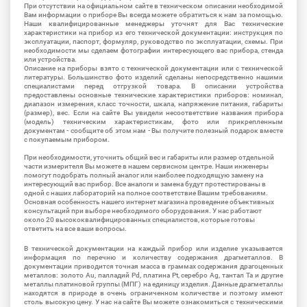
При отсутствии на официальном сайте в техническом описании необходимой
Вам информации о приборе Вы всегда можете обратиться к нам за помощью.
Наши квалифицированные менеджеры уточнят для Вас технические
характеристики на прибор из его технической документации: инструкция по
эксплуатации, паспорт, формуляр, руководство по эксплуатации, схемы. При
необходимости мы сделаем фотографии интересующего вас прибора, стенда
или устройства.
Описание на приборы взято с технической документации или с технической
литературы. Большинство фото изделий сделаны непосредственно нашими
специалистами перед отгрузкой товара. В описании устройства
предоставлены основные технические характеристики приборов: номинал,
диапазон измерения, класс точности, шкала, напряжение питания, габариты
(размер), вес. Если на сайте Вы увидели несоответствие названия прибора
(модель) техническим характеристикам, фото или прикрепленным
документам - сообщите об этом нам - Вы получите полезный подарок вместе
с покупаемым прибором.
При необходимости, уточнить общий вес и габариты или размер отдельной
части измерителя Вы можете в нашем сервисном центре. Наши инженеры
помогут подобрать полный аналог или наиболее подходящую замену на
интересующий вас прибор. Все аналоги и замена будут протестированы в
одной с наших лабораторий на полное соответствие Вашим требованиям.
Основная особенность нашего интернет магазина проведение объективных
консультаций при выборе необходимого оборудования. У нас работают
около 20 высококвалифицированных специалистов, которые готовы
ответить на все ваши вопросы.
В технической документации на каждый прибор или изделие указывается
информация по перечню и количеству содержания драгметаллов. В
документации приводится точная масса в граммах содержания драгоценных
металлов: золото Au, палладий Pd, платина Pt, серебро Ag, тантал Ta и другие
металлы платиновой группы (МПГ) на единицу изделия. Данные драгметаллы
находятся в природе в очень ограниченном количестве и поэтому имеют
столь высокую цену. У нас на сайте Вы можете ознакомиться с техническими