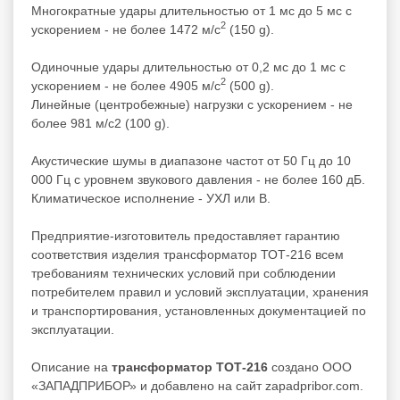
Многократные удары длительностью от 1 мс до 5 мс с
2
ускорением - не более 1472 м/с
(150 g).
Одиночные удары длительностью от 0,2 мс до 1 мс с
2
ускорением - не более 4905 м/с
(500 g).
Линейные (центробежные) нагрузки с ускорением - не
более 981 м/с2 (100 g).
Акустические шумы в диапазоне частот от 50 Гц до 10
000 Гц с уровнем звукового давления - не более 160 дБ.
Климатическое исполнение - УХЛ или В.
Предприятие-изготовитель предоставляет гарантию
соответствия изделия трансформатор ТОТ-216 всем
требованиям технических условий при соблюдении
потребителем правил и условий эксплуатации, хранения
и транспортирования, установленных документацией по
эксплуатации.
Описание на
трансформатор ТОТ-216
создано ООО
«ЗАПАДПРИБОР» и добавлено на сайт zapadpribor.com.