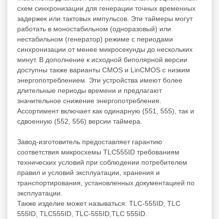
схем синхронизации для генерации точных временных
задержек или тактовых импульсов. Эти таймеры могут
работать в моностабильном (одноразовый) или
нестабильном (генератор) режиме с периодами
синхронизации от менее микросекунды до нескольких
минут. В дополнение к исходной биполярной версии
доступны также варианты CMOS и LinCMOS с низким
энергопотреблением. Эти устройства имеют более
длительные периоды времени и предлагают
значительное снижение энергопотребления.
Ассортимент включает как одинарную (551, 555), так и
сдвоенную (552, 556) версии таймера.
Завод-изготовитель предоставляет гарантию
соответствия микросхемы TLC555ID требованиям
технических условий при соблюдении потребителем
правил и условий эксплуатации, хранения и
транспортирования, установленных документацией по
эксплуатации.
Также изделие может называться: TLC-555ID, TLC
555ID, TLC555ID, TLC-555ID,TLC 555ID.