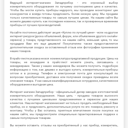
Ведущий интернет-магазин Западприбор - это огромный выбор
измерительного оборудования по лучшему соотношению цена и качество.
Чтобы Вы могли купить приборы недорого, мы проводим мониторинг цен
конкурентов и всегда готовы предложить более низкую цену. Мы продаем
только качественные товары по самым лучшим ценам. На нашем сайте Вы
можете дешево купить как последние новинки, так и проверенные временем
приборы от лучших производителей.
На сайте постоянно действует акция «Куплю по лучшей цене» - если на другом
интернет-ресурсе (доска объявлений, форум, или объявление другого онлайн-
сервиса) у товара, представленного на нашем сайте, меньшая цена, то мы
продадим Вам его еще дешевле! Покупателям также предоставляется
дополнительная скидка за оставленный отзыв или фотографии применения
наших товаров.
В прайс-листе указана не вся номенклатура предлагаемой продукции. Цены на
товары, не вошедшие в прайс-лист можете узнать, связавшись с
менеджерами. Также у наших менеджеров Вы можете получить подробную
информацию о том, как дешево и выгодно купить измерительные приборы
оптом и в розницу. Телефон и электронная почта для консультаций по
вопросам приобретения, доставки или получения скидки приведены возле
описания товара. У нас самые квалифицированные сотрудники, качественное
оборудование и выгодная цена.
Интернет магазин Западприбор - официальный дилер заводов изготовителей
измерительного оборудования. Наша цель - продажа товаров высокого
качества с лучшими ценовыми предложениями и сервисом для наших
клиентов. Наш интернет магазинможет не только продать необходимый Вам
прибор, но и предложить дополнительные услуги по его поверке, ремонту и
монтажу. Чтобы у Вас остались приятные впечатления после покупки на
нашем сайте, мы предусмотрели специальные гарантированные подарки к
самым популярным товарам.
Вы можете оставить отзывы на приобретенный у нас прибор, измеритель,