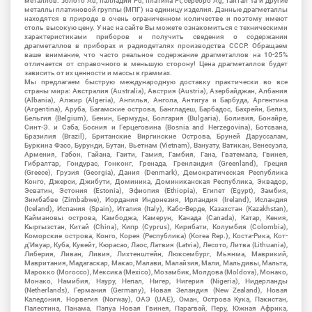
металлов: золото Au, палладий Pd, платина Pt, серебро Ag, тантал Ta и другие
металлы платиновой группы (МПГ) на единицу изделия. Данные драгметаллы
находятся в природе в очень ограниченном количестве и поэтому имеют
столь высокую цену. У нас на сайте Вы можете ознакомиться с техническими
характеристиками приборов и получить сведения о содержании
драгметаллов в приборах и радиодеталях производства СССР. Обращаем
ваше внимание, что часто реальное содержание драгметаллов на 10-25%
отличается от справочного в меньшую сторону! Цена драгметаллов будет
зависить от их ценности и массы в граммах.
Мы предлагаем быструю международную доставку практически во все
страны мира: Австралия (Australia), Австрия (Austria), Азербайджан, Албания
(Albania), Алжир (Algeria), Ангилья, Ангола, Антигуа и Барбуда, Аргентина
(Argentina), Аруба, Багамские острова, Бангладеш, Барбадос, Бахрейн, Белиз,
Бельгия (Belgium), Бенин, Бермуды, Болгария (Bulgaria), Боливия, Бонайре,
Синт-Э. и Саба, Босния и Герцеговина (Bosnia and Herzegovina), Ботсвана,
Бразилия (Brazil), Британские Виргинские Острова, Бруней Даруссалам,
Буркина Фасо, Бурунди, Бутан, Вьетнам (Vietnam), Вануату, Ватикан, Венесуэла,
Армения, Габон, Гайана, Гаити, Гамия, Гамбия, Гана, Гватемала, Гвинея,
Гибралтар, Гондурас, Гонконг, Гренада, Гренландия (Greenland), Греция
(Greece), Грузия (Georgia), Дания (Denmark), Демократическая Республика
Конго, Джерси, Джибути, Доминика, Доминиканская Республика, Эквадор,
Эсватин, Эстония (Estonia), Эфиопия (Ethiopia), Египет (Egypt), Замбия,
Зимбабве (Zimbabwe), Иордания Индонезия, Ирландия (Ireland), Исландия
(Iceland), Испания (Spain), Италия (Italy), Кабо-Верде, Казахстан (Kazakhstan),
Каймановы острова, Камбоджа, Камерун, Канада (Canada), Катар, Кения,
Кыргызстан, Китай (China), Кипр (Cyprus), Кирибати, Колумбия (Colombia),
Коморские острова, Конго, Корея (Республика) (Korea Rep.), Коста-Рика, Кот-
д'Ивуар, Куба, Кувейт, Кюрасао, Лаос, Латвия (Latvia), Лесото, Литва (Lithuania),
Либерия, Ливан, Ливия, Лихтенштейн, Люксембург, Мьянма, Маврикий,
Мавритания, Мадагаскар, Макао, Малави, Малайзия, Мали, Мальдивы, Мальта,
Марокко (Morocco), Мексика (Mexico), Мозамбик, Молдова (Moldova), Монако,
Монако, Намибия, Науру, Непал, Нигер, Нигерия (Nigeria), Нидерланды
(Netherlands), Германия (Germany), Новая Зеландия (New Zealand), Новая
Каледония, Норвегия (Norway), ОАЭ (UAE), Оман, Острова Кука, Пакистан,
Палестина, Панама, Папуа Новая Гвинея, Парагвай, Перу, Южная Африка,