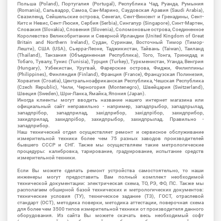
Польша (Poland), Португалия (Portugal), Республика Чад, Руанда, Румыния
(Romania), Сальвадор, Самоа, Сан-Марино, Саудовская Аравия (Saudi Arabia),
Свазиленд, Сейшельские острова, Сенегал, Сент-Винсент и Гренадины, Сент-
Китс и Невис, Сент-Люсия, Сербия (Serbia), Сингапур (Singapore), Синт-Мартен,
Словакия (Slovakia), Словения (Slovenia), Соломоновые острова, Соединенное
Королевство Великобритании и Северной Ирландии (United Kingdom of Great
Britain and Northern Ireland), Судан, Суринам, Восточный Тимор (Тимор-
Лешти), США (USA), Сьерра-Леоне, Таджикистан, Тайвань (Taiwan), Таиланд
(Thailand), Танзания (Объединенная Республика), Того, Тонга, Тринидад и
Тобаго, Тувалу, Тунис (Tunisia), Турция (Turkey), Туркменистан, Уганда, Венгрия
(Hungary), Узбекистан, Уругвай, Фарерские острова, Фиджи, Филиппины
(Philippines), Финляндия (Finland), Франция (France), Французская Полинезия,
Хорватия (Croatia), Центральноафриканская Республика, Чешская Республика
(Czech Republic), Чили, Черногория (Montenegro), Швейцария (Switzerland),
Швеция (Sweden), Шри-Ланка, Ямайка, Япония (Japan).
Иногда клиенты могут вводить название нашего интернет магазина или
официальный сайт неправильно - например, западпрыбор, западпрылад,
западпрібор, западприлад, західприбор, західпрібор, захидприбор,
захидприлад, захидпрібор, захидпрыбор, захидпрылад. Правильно -
западприбор.
Наш технический отдел осуществляет ремонт и сервисное обслуживание
измерительной техники более чем 75 разных заводов производителей
бывшего СССР и СНГ. Также мы осуществляем такие метрологические
процедуры: калибровка, тарирование, градуирование, испытание средств
измерительной техники.
Если Вы можете сделать ремонт устройства самостоятельно, то наши
инженеры могут предоставить Вам полный комплект необходимой
технической документации: электрическая схема, ТО, РЭ, ФО, ПС. Также мы
располагаем обширной базой технических и метрологических документов:
технические условия (ТУ), техническое задание (ТЗ), ГОСТ, отраслевой
стандарт (ОСТ), методика поверки, методика аттестации, поверочная схема
для более чем 3500 типов измерительной техники от производителя данного
оборудования. Из сайта Вы можете скачать весь необходимый софт