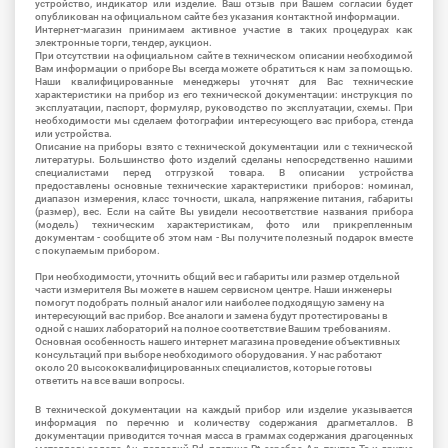
устройство, индикатор или изделие. Ваш отзыв при Вашем согласии будет
опубликован на официальном сайте без указания контактной информации.
Интернет-магазин принимаем активное участие в таких процедурах как
электронные торги, тендер, аукцион.
При отсутствии на официальном сайте в техническом описании необходимой
Вам информации о приборе Вы всегда можете обратиться к нам за помощью.
Наши квалифицированные менеджеры уточнят для Вас технические
характеристики на прибор из его технической документации: инструкция по
эксплуатации, паспорт, формуляр, руководство по эксплуатации, схемы. При
необходимости мы сделаем фотографии интересующего вас прибора, стенда
или устройства.
Описание на приборы взято с технической документации или с технической
литературы. Большинство фото изделий сделаны непосредственно нашими
специалистами перед отгрузкой товара. В описании устройства
предоставлены основные технические характеристики приборов: номинал,
диапазон измерения, класс точности, шкала, напряжение питания, габариты
(размер), вес. Если на сайте Вы увидели несоответствие названия прибора
(модель) техническим характеристикам, фото или прикрепленным
документам - сообщите об этом нам - Вы получите полезный подарок вместе
с покупаемым прибором.
При необходимости, уточнить общий вес и габариты или размер отдельной
части измерителя Вы можете в нашем сервисном центре. Наши инженеры
помогут подобрать полный аналог или наиболее подходящую замену на
интересующий вас прибор. Все аналоги и замена будут протестированы в
одной с наших лабораторий на полное соответствие Вашим требованиям.
Основная особенность нашего интернет магазина проведение объективных
консультаций при выборе необходимого оборудования. У нас работают
около 20 высококвалифицированных специалистов, которые готовы
ответить на все ваши вопросы.
В технической документации на каждый прибор или изделие указывается
информация по перечню и количеству содержания драгметаллов. В
документации приводится точная масса в граммах содержания драгоценных