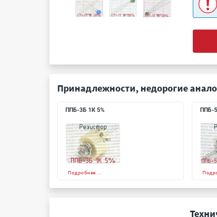
Принадлежности, недорогие анало
ППБ-3Б 1К 5%
ППБ-5
Подробнее ...
Подро
Техни