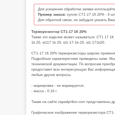
Для ускорения обработки заявки используйте
Пример заказа:
куплю СТ1-17 1К 20% - 5 ш
Для обратной связи, не забудьте указать Ва
Терморезистор СТ1-17 1К 20%
Также это изделие может называться: СТ1 17 1К 
1k 20, st117 1k 20, st1-17-1k-20, st1-171k20.
СТ1-17 1К 20% терморезисторы широко применяю
Подробные характеристики приведены ниже. Мы 
технической документации. По вопросам приоб
предоставят всю интересующую Вас информацию 
любые другие вопросы.
- маркировка - не маркируется;
- масса - 0.16 г.
Также на сайте zapadpribor.com представлены д
Графическое изображение терморезистора СТ1-