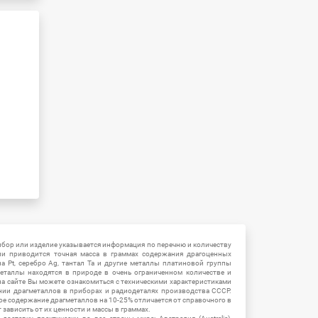
ибор или изделие указывается информация по перечню и количеству
ии приводится точная масса в граммах содержания драгоценных
на Pt, серебро Ag, тантал Ta и другие металлы платиновой группы
еталлы находятся в природе в очень ограниченном количестве и
на сайте Вы можете ознакомиться с техническими характеристиками
нии драгметаллов в приборах и радиодеталях производства СССР.
ое содержание драгметаллов на 10-25% отличается от справочного в
зависить от их ценности и массы в граммах.