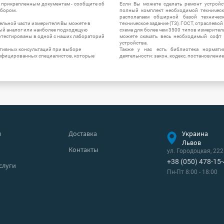
и прикрепленным документам - сообщите об
Если Вы можете сделать ремонт устройс
ибором.
полный комплект необходимой техническо
располагаем обширной базой техническ
ельной части измерителя Вы можете в
техническое задание (ТЗ), ГОСТ, отраслевой
ый аналог или наиболее подходящую
схема для более чем 3500 типов измерител
ротестированы в одной с наших лабораторий
можете скачать весь необходимый софт 
устройства.
ктивных консультаций при выборе
Также у нас есть библиотека нормати
лифицированных специалистов, которые
деятельности: закон, кодекс, постановление
я
Доставка
Украина
Львов
Контакты
ул. Городоцкая, 222
+38 (050) 478-15
слуги
Пн-Пт 8:00 - 18:00