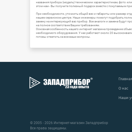
названия прибора (модель) техническим характеристикам, фото ил
этом нам - Вы получите полезный подарок вместе с покупаемым пр
При необходимости, уточнить общий вес и габариты или размер отд
нашем сервисном центре. Наши инженеры помогут подобрать полн
замену на интересующий вас прибор. Все аналоги и замена будут п
на полное соответствие Вашим требованиям.
Основная особенность нашего интернет магазина проведение объе
необходимого оборудования. У нас работают около 20 высококва
готовы ответить на все ваши вопросы.
Главна
О нас
Наши у
© 2005 - 2026 Интернет-магазин Западприбор
Все права защищены.