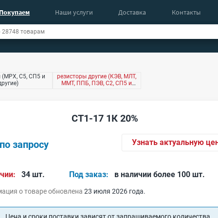
Покупаем
Наши услуги
Доставка
Контакты
 (МРХ, С5, СП5 и
резисторы другие (КЭВ, МЛТ,
другие)
ММТ, ППБ, ПЭВ, С2, СП5 и
другие)
СТ1-17 1К 20%
Узнать актуальную це
по запросу
чии:
34 шт.
Под заказ:
в наличии более 100 шт.
ация о товаре обновлена
23 июля 2026 года.
Цена и сроки поставки зависят от запрашиваемого количества.