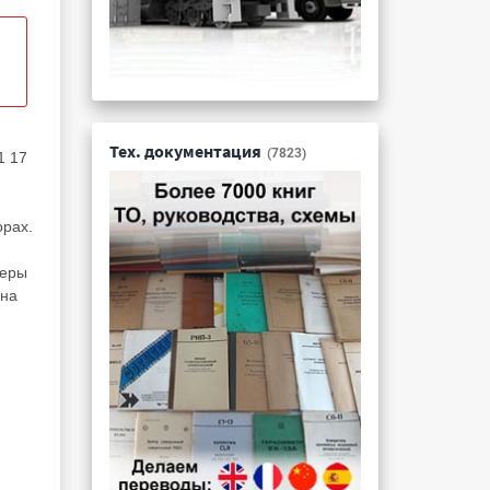
Тех. документация
(7823)
1 17
орах.
жеры
 на