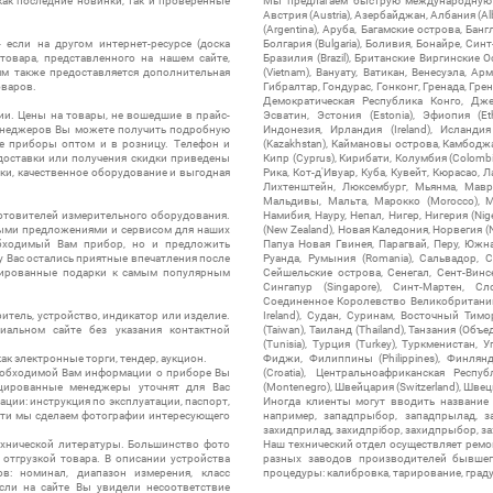
ак последние новинки, так и проверенные
Мы предлагаем быструю международную до
Австрия (Austria), Азербайджан, Албания (Alb
(Argentina), Аруба, Багамские острова, Бан
 если на другом интернет-ресурсе (доска
Болгария (Bulgaria), Боливия, Бонайре, Синт
товара, представленного на нашем сайте,
Бразилия (Brazil), Британские Виргинские 
ям также предоставляется дополнительная
(Vietnam), Вануату, Ватикан, Венесуэла, Ар
оваров.
Гибралтар, Гондурас, Гонконг, Гренада, Гренл
Демократическая Республика Конго, Дже
ии. Цены на товары, не вошедшие в прайс-
Эсватин, Эстония (Estonia), Эфиопия (Et
менеджеров Вы можете получить подробную
Индонезия, Ирландия (Ireland), Исландия (
е приборы оптом и в розницу. Телефон и
(Kazakhstan), Каймановы острова, Камбоджа,
 доставки или получения скидки приведены
Кипр (Cyprus), Кирибати, Колумбия (Colombia
ки, качественное оборудование и выгодная
Рика, Кот-д'Ивуар, Куба, Кувейт, Кюрасао, Ла
Лихтенштейн, Люксембург, Мьянма, Мавр
Мальдивы, Мальта, Марокко (Morocco), М
отовителей измерительного оборудования.
Намибия, Науру, Непал, Нигер, Нигерия (Nig
выми предложениями и сервисом для наших
(New Zealand), Новая Каледония, Норвегия (
обходимый Вам прибор, но и предложить
Папуа Новая Гвинея, Парагвай, Перу, Южная
у Вас остались приятные впечатления после
Руанда, Румыния (Romania), Сальвадор, С
нтированные подарки к самым популярным
Сейшельские острова, Сенегал, Сент-Винсе
Сингапур (Singapore), Синт-Мартен, Сл
Соединенное Королевство Великобритании и
итель, устройство, индикатор или изделие.
Ireland), Судан, Суринам, Восточный Тим
альном сайте без указания контактной
(Taiwan), Таиланд (Thailand), Танзания (Объ
(Tunisia), Турция (Turkey), Туркменистан, 
ак электронные торги, тендер, аукцион.
Фиджи, Филиппины (Philippines), Финлянд
необходимой Вам информации о приборе Вы
(Croatia), Центральноафриканская Респу
цированные менеджеры уточнят для Вас
(Montenegro), Швейцария (Switzerland), Швец
ации: инструкция по эксплуатации, паспорт,
Иногда клиенты могут вводить название
сти мы сделаем фотографии интересующего
например, западпрыбор, западпрылад, зап
захидприлад, захидпрібор, захидпрыбор, з
ехнической литературы. Большинство фото
Наш технический отдел осуществляет ремо
отгрузкой товара. В описании устройства
разных заводов производителей бывшег
в: номинал, диапазон измерения, класс
процедуры: калибровка, тарирование, град
 Если на сайте Вы увидели несоответствие