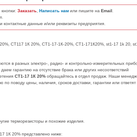
 кнопки:
Заказать
,
Написать нам
или пишите на
Email
.
т.
ши контактные данные и/или реквизиты предприятия.
20%, СТ117 1К 20%, СТ1-17-1К-20%, СТ1-171К20%, st1-17 1k 20, st
тся в разных электро-, радио- и контрольно-измерительных приб
даем гарантию на отсутствие брака или других несоответствий
ретения
СТ1-17 1К 20%
обращайтесь в отдел продаж. Наши менед
по поводу цены, наличия, сроков доставки, гарантии или ответят
ругие
терморезисторы
и похожие изделия.
17 1К 20% представлено ниже: