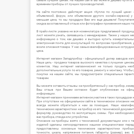
самым лучшим ценам. На нашем сайте Вы можете дешево купить к
временем приборы от лучших производителей.
На сайте постоянно действует акция «Куплю по лучшей цене» -
объявлений, форум, или объявление другого онлайн-сервиса) у 
меньшая цена, то мы продадим Вам его еще дешевле! Покупател
скидка за оставленный отзыв или фотографии применения наших т
В прайс-листе указана не вся номенклатура предлагаемой продукц
лист можете узнать, связавшись с менеджерами. Также у наших 
информацию о том, как дешево и выгодно купить измерительны
электронная почта для консультаций по вопросам приобретения,
возле описания товара. У нас самые квалифицированные сотрудни
цена.
Интернет магазин Западприбор - официальный дилер заводов изг
Наша цель - продажа товаров высокого качества с лучшими цено
клиентов. Наш интернет магазинможет не только продать не
дополнительные услуги по его поверке, ремонту и монтажу. Чтобы 
покупки на нашем сайте, мы предусмотрели специальные гара
товарам.
Вы можете оставить отзывы на приобретенный у нас прибор, измер
Ваш отзыв при Вашем согласии будет опубликован на офици
информации.
Интернет-магазин принимаем активное участие в таких процедурах к
При отсутствии на официальном сайте в техническом описании 
всегда можете обратиться к нам за помощью. Наши квалифи
технические характеристики на прибор из его технической документ
формуляр, руководство по эксплуатации, схемы. При необходимо
вас прибора, стенда или устройства.
Описание на приборы взято с технической документации или с т
изделий сделаны непосредственно нашими специалистами перед 
предоставлены основные технические характеристики приборо
точности, шкала, напряжение питания, габариты (размер), вес.