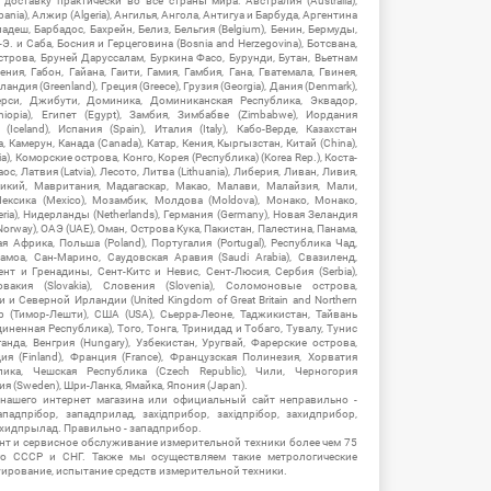
ставку практически во все страны мира: Австралия (Australia),
ania), Алжир (Algeria), Ангилья, Ангола, Антигуа и Барбуда, Аргентина
гладеш, Барбадос, Бахрейн, Белиз, Бельгия (Belgium), Бенин, Бермуды,
-Э. и Саба, Босния и Герцеговина (Bosnia and Herzegovina), Ботсвана,
Острова, Бруней Даруссалам, Буркина Фасо, Бурунди, Бутан, Вьетнам
мения, Габон, Гайана, Гаити, Гамия, Гамбия, Гана, Гватемала, Гвинея,
андия (Greenland), Греция (Greece), Грузия (Georgia), Дания (Denmark),
рси, Джибути, Доминика, Доминиканская Республика, Эквадор,
hiopia), Египет (Egypt), Замбия, Зимбабве (Zimbabwe), Иордания
Iceland), Испания (Spain), Италия (Italy), Кабо-Верде, Казахстан
 Камерун, Канада (Canada), Катар, Кения, Кыргызстан, Китай (China),
), Коморские острова, Конго, Корея (Республика) (Korea Rep.), Коста-
ос, Латвия (Latvia), Лесото, Литва (Lithuania), Либерия, Ливан, Ливия,
икий, Мавритания, Мадагаскар, Макао, Малави, Малайзия, Мали,
ексика (Mexico), Мозамбик, Молдова (Moldova), Монако, Монако,
eria), Нидерланды (Netherlands), Германия (Germany), Новая Зеландия
Norway), ОАЭ (UAE), Оман, Острова Кука, Пакистан, Палестина, Панама,
 Африка, Польша (Poland), Португалия (Portugal), Республика Чад,
амоа, Сан-Марино, Саудовская Аравия (Saudi Arabia), Свазиленд,
нт и Гренадины, Сент-Китс и Невис, Сент-Люсия, Сербия (Serbia),
овакия (Slovakia), Словения (Slovenia), Соломоновые острова,
 Северной Ирландии (United Kingdom of Great Britain and Northern
ор (Тимор-Лешти), США (USA), Сьерра-Леоне, Таджикистан, Тайвань
единенная Республика), Того, Тонга, Тринидад и Тобаго, Тувалу, Тунис
Уганда, Венгрия (Hungary), Узбекистан, Уругвай, Фарерские острова,
ия (Finland), Франция (France), Французская Полинезия, Хорватия
блика, Чешская Республика (Czech Republic), Чили, Черногория
ия (Sweden), Шри-Ланка, Ямайка, Япония (Japan).
 нашего интернет магазина или официальный сайт неправильно -
адпрібор, западприлад, західприбор, західпрібор, захидприбор,
ахидпрылад. Правильно - западприбор.
нт и сервисное обслуживание измерительной техники более чем 75
о СССР и СНГ. Также мы осуществляем такие метрологические
уирование, испытание средств измерительной техники.