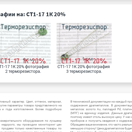
афии на: СТ1-17 1К 20%
Т1-17 1К 20% фотография 
СТ1-17 1К 20% фотография 
2 терморезистора.
3 терморезистора.
ивный характер. Цвет, оттенок, материал,
В технической документации на каждый пр
ругие параметры товара представленого на
содержания драгметаллов. В документац
а и года изготовления. Более подробную
металлов: золото Au, палладий Pd, плати
(МПГ) на единицу изделия. Данные драгм
поэтому имеют столь высокую цену. У нас 
измерительного оборудования по лучшему
приборов и получить сведения о содержа
ы недорого, мы проводим мониторинг цен
Обращаем ваше внимание, что часто реальн
ы продаем только качественные товары по
меньшую сторону! Цена драгметаллов будет 