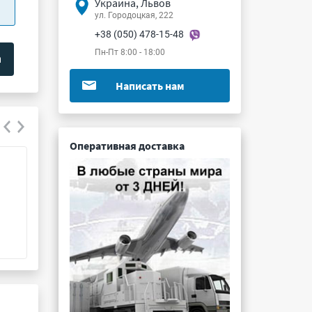
Украина, Львов
ул. Городоцкая, 222
+38 (050) 478-15-48
Пн-Пт 8:00 - 18:00
Написать нам
Оперативная доставка
СП5-2В 2.2К 5%
С2-33М-0.125 1 
Подробнее ...
Подробнее ...