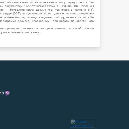
тва самостоятельно, то наши инженеры могут предоставить Вам
й документации: электрическая схема, ТО, РЭ, ФО, ПС. Также мы
их и метрологических документов: технические условия (ТУ),
 стандарт (ОСТ), методика поверки, методика аттестации, поверочная
ьной техники от производителя данного оборудования. Из сайта Вы
(программа, драйвер) необходимый для работы приобретенного
вно-правовых документов, которые связаны с нашей сферой
, указ, временное положение.
-48