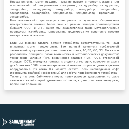
Иногда клиенты могут вводить название нашего интернет магазина или
официальный сайт неправильно - например, западпрыбор, западпрылад,
западпрібор, западприлад, західприбор, західпрібор, захидприбор,
захидприлад, захидпрібор, захидпрыбор, захидпрылад. Правильно -
западприбор.
Наш технический отдел осуществляет ремонт и сервисное обслуживание
измерительной техники более чем 75 разных заводов производителей
бывшего СССР и СНГ. Также мы осуществляем такие метрологические
процедуры: калибровка, тарирование, градуирование, испытание средств
измерительной техники.
Если Вы можете сделать ремонт устройства самостоятельно, то наши
инженеры могут предоставить Вам полный комплект необходимой
технической документации: электрическая схема, ТО, РЭ, ФО, ПС. Также мы
располагаем обширной базой технических и метрологических документов:
технические условия (ТУ), техническое задание (ТЗ), ГОСТ, отраслевой
стандарт (ОСТ), методика поверки, методика аттестации, поверочная схема
для более чем 3500 типов измерительной техники от производителя данного
оборудования. Из сайта Вы можете скачать весь необходимый софт
(программа, драйвер) необходимый для работы приобретенного устройства.
Также у нас есть библиотека нормативно-правовых документов, которые
связаны с нашей сферой деятельности: закон, кодекс, постановление, указ,
временное положение.