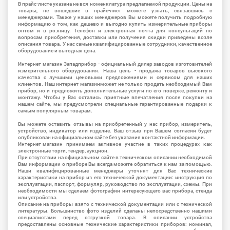
В прайс-листе указана не вся номенклатура предлагаемой продукции. Цены на
товары, не вошедшие в прайс-лист можете узнать, связавшись с
менеджерами. Также у наших менеджеров Вы можете получить подробную
информацию о том, как дешево и выгодно купить измерительные приборы
оптом и в розницу. Телефон и электронная почта для консультаций по
вопросам приобретения, доставки или получения скидки приведены возле
описания товара. У нас самые квалифицированные сотрудники, качественное
оборудование и выгодная цена.
Интернет магазин Западприбор - официальный дилер заводов изготовителей
измерительного оборудования. Наша цель - продажа товаров высокого
качества с лучшими ценовыми предложениями и сервисом для наших
клиентов. Наш интернет магазинможет не только продать необходимый Вам
прибор, но и предложить дополнительные услуги по его поверке, ремонту и
монтажу. Чтобы у Вас остались приятные впечатления после покупки на
нашем сайте, мы предусмотрели специальные гарантированные подарки к
самым популярным товарам.
Вы можете оставить отзывы на приобретенный у нас прибор, измеритель,
устройство, индикатор или изделие. Ваш отзыв при Вашем согласии будет
опубликован на официальном сайте без указания контактной информации.
Интернет-магазин принимаем активное участие в таких процедурах как
электронные торги, тендер, аукцион.
При отсутствии на официальном сайте в техническом описании необходимой
Вам информации о приборе Вы всегда можете обратиться к нам за помощью.
Наши квалифицированные менеджеры уточнят для Вас технические
характеристики на прибор из его технической документации: инструкция по
эксплуатации, паспорт, формуляр, руководство по эксплуатации, схемы. При
необходимости мы сделаем фотографии интересующего вас прибора, стенда
или устройства.
Описание на приборы взято с технической документации или с технической
литературы. Большинство фото изделий сделаны непосредственно нашими
специалистами перед отгрузкой товара. В описании устройства
предоставлены основные технические характеристики приборов: номинал,