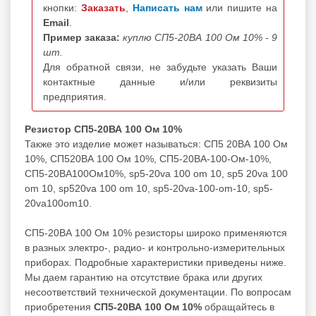
кнопки:
Заказать
,
Написать нам
или пишите на
Email
.
Пример заказа:
куплю СП5-20ВА 100 Ом 10% - 9
шт.
Для обратной связи, не забудьте указать Ваши
контактные данные и/или реквизиты
предприятия.
Резистор СП5-20ВА 100 Ом 10%
Также это изделие может называться: СП5 20ВА 100 Ом
10%, СП520ВА 100 Ом 10%, СП5-20ВА-100-Ом-10%,
СП5-20ВА100Ом10%, sp5-20va 100 om 10, sp5 20va 100
om 10, sp520va 100 om 10, sp5-20va-100-om-10, sp5-
20va100om10.
СП5-20ВА 100 Ом 10% резисторы широко применяются
в разных электро-, радио- и контрольно-измерительных
приборах. Подробные характеристики приведены ниже.
Мы даем гарантию на отсутствие брака или других
несоответствий технической документации. По вопросам
приобретения
СП5-20ВА 100 Ом 10%
обращайтесь в