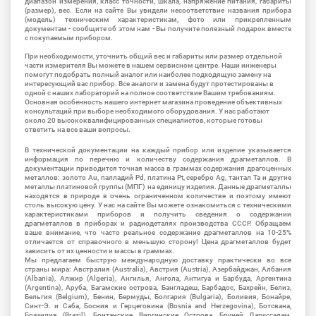
диапазон измерения, класс точности, шкала, напряжение питания, габариты
(размер), вес. Если на сайте Вы увидели несоответствие названия прибора
(модель) техническим характеристикам, фото или прикрепленным
документам - сообщите об этом нам - Вы получите полезный подарок вместе
с покупаемым прибором.
При необходимости, уточнить общий вес и габариты или размер отдельной
части измерителя Вы можете в нашем сервисном центре. Наши инженеры
помогут подобрать полный аналог или наиболее подходящую замену на
интересующий вас прибор. Все аналоги и замена будут протестированы в
одной с наших лабораторий на полное соответствие Вашим требованиям.
Основная особенность нашего интернет магазина проведение объективных
консультаций при выборе необходимого оборудования. У нас работают
около 20 высококвалифицированных специалистов, которые готовы
ответить на все ваши вопросы.
В технической документации на каждый прибор или изделие указывается
информация по перечню и количеству содержания драгметаллов. В
документации приводится точная масса в граммах содержания драгоценных
металлов: золото Au, палладий Pd, платина Pt, серебро Ag, тантал Ta и другие
металлы платиновой группы (МПГ) на единицу изделия. Данные драгметаллы
находятся в природе в очень ограниченном количестве и поэтому имеют
столь высокую цену. У нас на сайте Вы можете ознакомиться с техническими
характеристиками приборов и получить сведения о содержании
драгметаллов в приборах и радиодеталях производства СССР. Обращаем
ваше внимание, что часто реальное содержание драгметаллов на 10-25%
отличается от справочного в меньшую сторону! Цена драгметаллов будет
зависить от их ценности и массы в граммах.
Мы предлагаем быструю международную доставку практически во все
страны мира: Австралия (Australia), Австрия (Austria), Азербайджан, Албания
(Albania), Алжир (Algeria), Ангилья, Ангола, Антигуа и Барбуда, Аргентина
(Argentina), Аруба, Багамские острова, Бангладеш, Барбадос, Бахрейн, Белиз,
Бельгия (Belgium), Бенин, Бермуды, Болгария (Bulgaria), Боливия, Бонайре,
Синт-Э. и Саба, Босния и Герцеговина (Bosnia and Herzegovina), Ботсвана,
Бразилия (Brazil), Британские Виргинские Острова, Бруней Даруссалам,