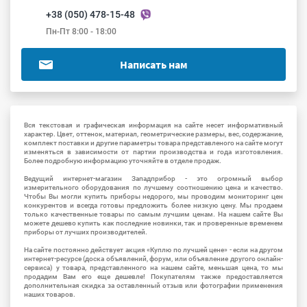
+38 (050) 478-15-48
Пн-Пт 8:00 - 18:00
Написать нам
Вся текстовая и графическая информация на сайте несет информативный
характер. Цвет, оттенок, материал, геометрические размеры, вес, содержание,
комплект поставки и другие параметры товара представленого на сайте могут
изменяться в зависимости от партии производства и года изготовления.
Более подробную информацию уточняйте в отделе продаж.
Ведущий интернет-магазин Западприбор - это огромный выбор
измерительного оборудования по лучшему соотношению цена и качество.
Чтобы Вы могли купить приборы недорого, мы проводим мониторинг цен
конкурентов и всегда готовы предложить более низкую цену. Мы продаем
только качественные товары по самым лучшим ценам. На нашем сайте Вы
можете дешево купить как последние новинки, так и проверенные временем
приборы от лучших производителей.
На сайте постоянно действует акция «Куплю по лучшей цене» - если на другом
интернет-ресурсе (доска объявлений, форум, или объявление другого онлайн-
сервиса) у товара, представленного на нашем сайте, меньшая цена, то мы
продадим Вам его еще дешевле! Покупателям также предоставляется
дополнительная скидка за оставленный отзыв или фотографии применения
наших товаров.