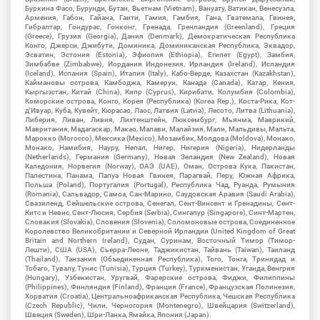
Буркина Фасо, Бурунди, Бутан, Вьетнам (Vietnam), Вануату, Ватикан, Венесуэла,
Армения, Габон, Гайана, Гаити, Гамия, Гамбия, Гана, Гватемала, Гвинея,
Гибралтар, Гондурас, Гонконг, Гренада, Гренландия (Greenland), Греция
(Greece), Грузия (Georgia), Дания (Denmark), Демократическая Республика
Конго, Джерси, Джибути, Доминика, Доминиканская Республика, Эквадор,
Эсватин, Эстония (Estonia), Эфиопия (Ethiopia), Египет (Egypt), Замбия,
Зимбабве (Zimbabwe), Иордания Индонезия, Ирландия (Ireland), Исландия
(Iceland), Испания (Spain), Италия (Italy), Кабо-Верде, Казахстан (Kazakhstan),
Каймановы острова, Камбоджа, Камерун, Канада (Canada), Катар, Кения,
Кыргызстан, Китай (China), Кипр (Cyprus), Кирибати, Колумбия (Colombia),
Коморские острова, Конго, Корея (Республика) (Korea Rep.), Коста-Рика, Кот-
д'Ивуар, Куба, Кувейт, Кюрасао, Лаос, Латвия (Latvia), Лесото, Литва (Lithuania),
Либерия, Ливан, Ливия, Лихтенштейн, Люксембург, Мьянма, Маврикий,
Мавритания, Мадагаскар, Макао, Малави, Малайзия, Мали, Мальдивы, Мальта,
Марокко (Morocco), Мексика (Mexico), Мозамбик, Молдова (Moldova), Монако,
Монако, Намибия, Науру, Непал, Нигер, Нигерия (Nigeria), Нидерланды
(Netherlands), Германия (Germany), Новая Зеландия (New Zealand), Новая
Каледония, Норвегия (Norway), ОАЭ (UAE), Оман, Острова Кука, Пакистан,
Палестина, Панама, Папуа Новая Гвинея, Парагвай, Перу, Южная Африка,
Польша (Poland), Португалия (Portugal), Республика Чад, Руанда, Румыния
(Romania), Сальвадор, Самоа, Сан-Марино, Саудовская Аравия (Saudi Arabia),
Свазиленд, Сейшельские острова, Сенегал, Сент-Винсент и Гренадины, Сент-
Китс и Невис, Сент-Люсия, Сербия (Serbia), Сингапур (Singapore), Синт-Мартен,
Словакия (Slovakia), Словения (Slovenia), Соломоновые острова, Соединенное
Королевство Великобритании и Северной Ирландии (United Kingdom of Great
Britain and Northern Ireland), Судан, Суринам, Восточный Тимор (Тимор-
Лешти), США (USA), Сьерра-Леоне, Таджикистан, Тайвань (Taiwan), Таиланд
(Thailand), Танзания (Объединенная Республика), Того, Тонга, Тринидад и
Тобаго, Тувалу, Тунис (Tunisia), Турция (Turkey), Туркменистан, Уганда, Венгрия
(Hungary), Узбекистан, Уругвай, Фарерские острова, Фиджи, Филиппины
(Philippines), Финляндия (Finland), Франция (France), Французская Полинезия,
Хорватия (Croatia), Центральноафриканская Республика, Чешская Республика
(Czech Republic), Чили, Черногория (Montenegro), Швейцария (Switzerland),
Швеция (Sweden), Шри-Ланка, Ямайка, Япония (Japan).