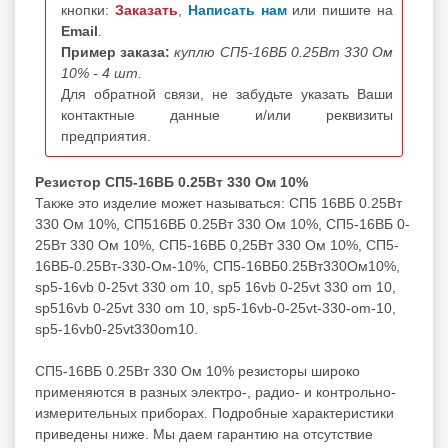
кнопки:
Заказать
,
Написать нам
или пишите на
Email
.
Пример заказа:
куплю СП5-16ВБ 0.25Вт 330 Ом
10% - 4 шт.
Для обратной связи, не забудьте указать Ваши
контактные данные и/или реквизиты
предприятия.
Резистор СП5-16ВБ 0.25Вт 330 Ом 10%
Также это изделие может называться: СП5 16ВБ 0.25Вт
330 Ом 10%, СП516ВБ 0.25Вт 330 Ом 10%, СП5-16ВБ 0-
25Вт 330 Ом 10%, СП5-16ВБ 0,25Вт 330 Ом 10%, СП5-
16ВБ-0.25Вт-330-Ом-10%, СП5-16ВБ0.25Вт330Ом10%,
sp5-16vb 0-25vt 330 om 10, sp5 16vb 0-25vt 330 om 10,
sp516vb 0-25vt 330 om 10, sp5-16vb-0-25vt-330-om-10,
sp5-16vb0-25vt330om10.
СП5-16ВБ 0.25Вт 330 Ом 10% резисторы широко
применяются в разных электро-, радио- и контрольно-
измерительных приборах. Подробные характеристики
приведены ниже. Мы даем гарантию на отсутствие