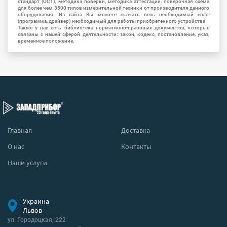
стандарт (ОСТ), методика поверки, методика аттестации, поверочная схема
для более чем 3500 типов измерительной техники от производителя данного
оборудования. Из сайта Вы можете скачать весь необходимый софт
(программа, драйвер) необходимый для работы приобретенного устройства.
Также у нас есть библиотека нормативно-правовых документов, которые
связаны с нашей сферой деятельности: закон, кодекс, постановление, указ,
временное положение.
Главная
Доставка
О нас
Контакты
Наши услуги
Украина
Львов
ул. Городоцкая, 222