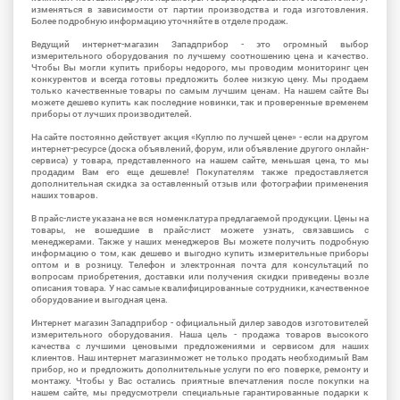
изменяться в зависимости от партии производства и года изготовления.
Более подробную информацию уточняйте в отделе продаж.
Ведущий интернет-магазин Западприбор - это огромный выбор
измерительного оборудования по лучшему соотношению цена и качество.
Чтобы Вы могли купить приборы недорого, мы проводим мониторинг цен
конкурентов и всегда готовы предложить более низкую цену. Мы продаем
только качественные товары по самым лучшим ценам. На нашем сайте Вы
можете дешево купить как последние новинки, так и проверенные временем
приборы от лучших производителей.
На сайте постоянно действует акция «Куплю по лучшей цене» - если на другом
интернет-ресурсе (доска объявлений, форум, или объявление другого онлайн-
сервиса) у товара, представленного на нашем сайте, меньшая цена, то мы
продадим Вам его еще дешевле! Покупателям также предоставляется
дополнительная скидка за оставленный отзыв или фотографии применения
наших товаров.
В прайс-листе указана не вся номенклатура предлагаемой продукции. Цены на
товары, не вошедшие в прайс-лист можете узнать, связавшись с
менеджерами. Также у наших менеджеров Вы можете получить подробную
информацию о том, как дешево и выгодно купить измерительные приборы
оптом и в розницу. Телефон и электронная почта для консультаций по
вопросам приобретения, доставки или получения скидки приведены возле
описания товара. У нас самые квалифицированные сотрудники, качественное
оборудование и выгодная цена.
Интернет магазин Западприбор - официальный дилер заводов изготовителей
измерительного оборудования. Наша цель - продажа товаров высокого
качества с лучшими ценовыми предложениями и сервисом для наших
клиентов. Наш интернет магазинможет не только продать необходимый Вам
прибор, но и предложить дополнительные услуги по его поверке, ремонту и
монтажу. Чтобы у Вас остались приятные впечатления после покупки на
нашем сайте, мы предусмотрели специальные гарантированные подарки к