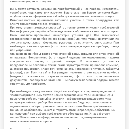
самым популярным товарам.
Вы можете оставить отзывы на приобретенный у нас прибор, измеритель,
устройство, индикатор или изделие. Ваш отзыв при Вашем согласии будет
опубликован на официальном сайте без указания контактной информации.
Интернет-магазин принимаем активное участие в таких процедурах как
электронные торги, тендер, аукцион.
При отсутствии на официальном сайте в техническом описании необходимой
Вам информации о приборе Вы всегда можете обратиться к нам за помощью.
Наши квалифицированные менеджеры уточнят для Вас технические
характеристики на прибор из его технической документации: инструкция по
эксплуатации, паспорт, формуляр, руководство по эксплуатации, схемы. При
необходимости мы сделаем фотографии интересующего вас прибора, стенда
или устройства.
Описание на приборы взято с технической документации или с технической
литературы. Большинство фото изделий сделаны непосредственно нашими
специалистами перед отгрузкой товара. В описании устройства
предоставлены основные технические характеристики приборов: номинал,
диапазон измерения, класс точности, шкала, напряжение питания, габариты
(размер), вес. Если на сайте Вы увидели несоответствие названия прибора
(модель) техническим характеристикам, фото или прикрепленным
документам - сообщите об этом нам - Вы получите полезный подарок вместе
с покупаемым прибором.
При необходимости, уточнить общий вес и габариты или размер отдельной
части измерителя Вы можете в нашем сервисном центре. Наши инженеры
помогут подобрать полный аналог или наиболее подходящую замену на
интересующий вас прибор. Все аналоги и замена будут протестированы в
одной с наших лабораторий на полное соответствие Вашим требованиям.
Основная особенность нашего интернет магазина проведение объективных
консультаций при выборе необходимого оборудования. У нас работают
около 20 высококвалифицированных специалистов, которые готовы
ответить на все ваши вопросы.