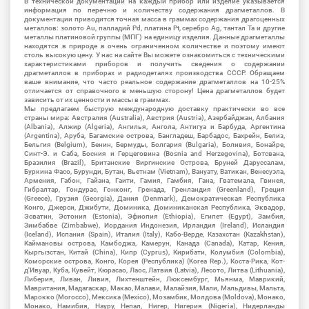
В технической документации на каждый прибор или изделие указывается
информация по перечню и количеству содержания драгметаллов. В
документации приводится точная масса в граммах содержания драгоценных
металлов: золото Au, палладий Pd, платина Pt, серебро Ag, тантал Ta и другие
металлы платиновой группы (МПГ) на единицу изделия. Данные драгметаллы
находятся в природе в очень ограниченном количестве и поэтому имеют
столь высокую цену. У нас на сайте Вы можете ознакомиться с техническими
характеристиками приборов и получить сведения о содержании
драгметаллов в приборах и радиодеталях производства СССР. Обращаем
ваше внимание, что часто реальное содержание драгметаллов на 10-25%
отличается от справочного в меньшую сторону! Цена драгметаллов будет
зависить от их ценности и массы в граммах.
Мы предлагаем быструю международную доставку практически во все
страны мира: Австралия (Australia), Австрия (Austria), Азербайджан, Албания
(Albania), Алжир (Algeria), Ангилья, Ангола, Антигуа и Барбуда, Аргентина
(Argentina), Аруба, Багамские острова, Бангладеш, Барбадос, Бахрейн, Белиз,
Бельгия (Belgium), Бенин, Бермуды, Болгария (Bulgaria), Боливия, Бонайре,
Синт-Э. и Саба, Босния и Герцеговина (Bosnia and Herzegovina), Ботсвана,
Бразилия (Brazil), Британские Виргинские Острова, Бруней Даруссалам,
Буркина Фасо, Бурунди, Бутан, Вьетнам (Vietnam), Вануату, Ватикан, Венесуэла,
Армения, Габон, Гайана, Гаити, Гамия, Гамбия, Гана, Гватемала, Гвинея,
Гибралтар, Гондурас, Гонконг, Гренада, Гренландия (Greenland), Греция
(Greece), Грузия (Georgia), Дания (Denmark), Демократическая Республика
Конго, Джерси, Джибути, Доминика, Доминиканская Республика, Эквадор,
Эсватин, Эстония (Estonia), Эфиопия (Ethiopia), Египет (Egypt), Замбия,
Зимбабве (Zimbabwe), Иордания Индонезия, Ирландия (Ireland), Исландия
(Iceland), Испания (Spain), Италия (Italy), Кабо-Верде, Казахстан (Kazakhstan),
Каймановы острова, Камбоджа, Камерун, Канада (Canada), Катар, Кения,
Кыргызстан, Китай (China), Кипр (Cyprus), Кирибати, Колумбия (Colombia),
Коморские острова, Конго, Корея (Республика) (Korea Rep.), Коста-Рика, Кот-
д'Ивуар, Куба, Кувейт, Кюрасао, Лаос, Латвия (Latvia), Лесото, Литва (Lithuania),
Либерия, Ливан, Ливия, Лихтенштейн, Люксембург, Мьянма, Маврикий,
Мавритания, Мадагаскар, Макао, Малави, Малайзия, Мали, Мальдивы, Мальта,
Марокко (Morocco), Мексика (Mexico), Мозамбик, Молдова (Moldova), Монако,
Монако, Намибия, Науру, Непал, Нигер, Нигерия (Nigeria), Нидерланды