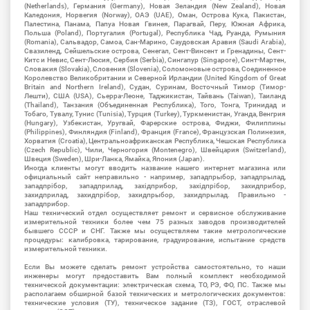
(Netherlands), Германия (Germany), Новая Зеландия (New Zealand), Новая
Каледония, Норвегия (Norway), ОАЭ (UAE), Оман, Острова Кука, Пакистан,
Палестина, Панама, Папуа Новая Гвинея, Парагвай, Перу, Южная Африка,
Польша (Poland), Португалия (Portugal), Республика Чад, Руанда, Румыния
(Romania), Сальвадор, Самоа, Сан-Марино, Саудовская Аравия (Saudi Arabia),
Свазиленд, Сейшельские острова, Сенегал, Сент-Винсент и Гренадины, Сент-
Китс и Невис, Сент-Люсия, Сербия (Serbia), Сингапур (Singapore), Синт-Мартен,
Словакия (Slovakia), Словения (Slovenia), Соломоновые острова, Соединенное
Королевство Великобритании и Северной Ирландии (United Kingdom of Great
Britain and Northern Ireland), Судан, Суринам, Восточный Тимор (Тимор-
Лешти), США (USA), Сьерра-Леоне, Таджикистан, Тайвань (Taiwan), Таиланд
(Thailand), Танзания (Объединенная Республика), Того, Тонга, Тринидад и
Тобаго, Тувалу, Тунис (Tunisia), Турция (Turkey), Туркменистан, Уганда, Венгрия
(Hungary), Узбекистан, Уругвай, Фарерские острова, Фиджи, Филиппины
(Philippines), Финляндия (Finland), Франция (France), Французская Полинезия,
Хорватия (Croatia), Центральноафриканская Республика, Чешская Республика
(Czech Republic), Чили, Черногория (Montenegro), Швейцария (Switzerland),
Швеция (Sweden), Шри-Ланка, Ямайка, Япония (Japan).
Иногда клиенты могут вводить название нашего интернет магазина или
официальный сайт неправильно - например, западпрыбор, западпрылад,
западпрібор, западприлад, західприбор, західпрібор, захидприбор,
захидприлад, захидпрібор, захидпрыбор, захидпрылад. Правильно -
западприбор.
Наш технический отдел осуществляет ремонт и сервисное обслуживание
измерительной техники более чем 75 разных заводов производителей
бывшего СССР и СНГ. Также мы осуществляем такие метрологические
процедуры: калибровка, тарирование, градуирование, испытание средств
измерительной техники.
Если Вы можете сделать ремонт устройства самостоятельно, то наши
инженеры могут предоставить Вам полный комплект необходимой
технической документации: электрическая схема, ТО, РЭ, ФО, ПС. Также мы
располагаем обширной базой технических и метрологических документов:
технические условия (ТУ), техническое задание (ТЗ), ГОСТ, отраслевой