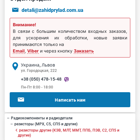
detali@zahidprylad.com.ua
Внимание!
В связи с большим количеством входных заказов,
для ускорения их обработки, новые заявки
принимаются только на
Email
,
Viber
и через кнопку
Заказать
Украина, Львов
ул. Городоцкая, 222
+38 (050) 478-15-48
Пн-Пт 8:00 - 18:00
Написать нам
Радиокомпоненты и радиодетали
резисторы (МРХ, С5, СП5 и другие)
резисторы другие (КЭВ, МЛТ, ММТ, ППБ, ПЭВ, С2, СП5 и
другие)