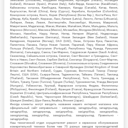
Зимбабве (Zimbabwe), Иордания Индонезия, Ирландия (Ireland), Исландия
(Iceland), Испания (Spain), Италия (Italy), Кабо-Верде, Казахстан (Kazakhstan),
Каймановы острова, Камбоджа, Камерун, Канада (Canada), Катар, Кения,
Кыргызстан, Китай (China), Кипр (Cyprus), Кирибати, Колумбия (Colombia),
Коморские острова, Конго, Корея (Республика) (Korea Rep.), Коста-Рика, Кот-
д'Ивуар, Куба, Кувейт, Кюрасао, Лаос, Латвия (Latvia), Лесото, Литва (Lithuania),
Либерия, Ливан, Ливия, Лихтенштейн, Люксембург, Мьянма, Маврикий,
Мавритания, Мадагаскар, Макао, Малави, Малайзия, Мали, Мальдивы, Мальта,
Марокко (Morocco), Мексика (Mexico), Мозамбик, Молдова (Moldova), Монако,
Монако, Намибия, Науру, Непал, Нигер, Нигерия (Nigeria), Нидерланды
(Netherlands), Германия (Germany), Новая Зеландия (New Zealand), Новая
Каледония, Норвегия (Norway), ОАЭ (UAE), Оман, Острова Кука, Пакистан,
Палестина, Панама, Папуа Новая Гвинея, Парагвай, Перу, Южная Африка,
Польша (Poland), Португалия (Portugal), Республика Чад, Руанда, Румыния
(Romania), Сальвадор, Самоа, Сан-Марино, Саудовская Аравия (Saudi Arabia),
Свазиленд, Сейшельские острова, Сенегал, Сент-Винсент и Гренадины, Сент-
Китс и Невис, Сент-Люсия, Сербия (Serbia), Сингапур (Singapore), Синт-Мартен,
Словакия (Slovakia), Словения (Slovenia), Соломоновые острова, Соединенное
Королевство Великобритании и Северной Ирландии (United Kingdom of Great
Britain and Northern Ireland), Судан, Суринам, Восточный Тимор (Тимор-
Лешти), США (USA), Сьерра-Леоне, Таджикистан, Тайвань (Taiwan), Таиланд
(Thailand), Танзания (Объединенная Республика), Того, Тонга, Тринидад и
Тобаго, Тувалу, Тунис (Tunisia), Турция (Turkey), Туркменистан, Уганда, Венгрия
(Hungary), Узбекистан, Уругвай, Фарерские острова, Фиджи, Филиппины
(Philippines), Финляндия (Finland), Франция (France), Французская Полинезия,
Хорватия (Croatia), Центральноафриканская Республика, Чешская Республика
(Czech Republic), Чили, Черногория (Montenegro), Швейцария (Switzerland),
Швеция (Sweden), Шри-Ланка, Ямайка, Япония (Japan).
Иногда клиенты могут вводить название нашего интернет магазина или
официальный сайт неправильно - например, западпрыбор, западпрылад,
западпрібор, западприлад, західприбор, західпрібор, захидприбор,
захидприлад, захидпрібор, захидпрыбор, захидпрылад. Правильно -
западприбор.
Наш технический отдел осуществляет ремонт и сервисное обслуживание
измерительной техники более чем 75 разных заводов производителей