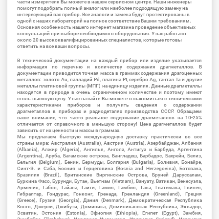
части измерителя Вы можете в нашем сервисном центре. Наши инженеры
помогут подобрать полный аналог или наиболее подходящую замену на
интересующий вас прибор. Все аналоги и замена будут протестированы в
одной с наших лабораторий на полное соответствие Вашим требованиям.
Основная особенность нашего интернет магазина проведение объективных
консультаций при выборе необходимого оборудования. У нас работают
около 20 высококвалифицированных специалистов, которые готовы
ответить на все ваши вопросы.
В технической документации на каждый прибор или изделие указывается
информация по перечню и количеству содержания драгметаллов. В
документации приводится точная масса в граммах содержания драгоценных
металлов: золото Au, палладий Pd, платина Pt, серебро Ag, тантал Ta и другие
металлы платиновой группы (МПГ) на единицу изделия. Данные драгметаллы
находятся в природе в очень ограниченном количестве и поэтому имеют
столь высокую цену. У нас на сайте Вы можете ознакомиться с техническими
характеристиками приборов и получить сведения о содержании
драгметаллов в приборах и радиодеталях производства СССР. Обращаем
ваше внимание, что часто реальное содержание драгметаллов на 10-25%
отличается от справочного в меньшую сторону! Цена драгметаллов будет
зависить от их ценности и массы в граммах.
Мы предлагаем быструю международную доставку практически во все
страны мира: Австралия (Australia), Австрия (Austria), Азербайджан, Албания
(Albania), Алжир (Algeria), Ангилья, Ангола, Антигуа и Барбуда, Аргентина
(Argentina), Аруба, Багамские острова, Бангладеш, Барбадос, Бахрейн, Белиз,
Бельгия (Belgium), Бенин, Бермуды, Болгария (Bulgaria), Боливия, Бонайре,
Синт-Э. и Саба, Босния и Герцеговина (Bosnia and Herzegovina), Ботсвана,
Бразилия (Brazil), Британские Виргинские Острова, Бруней Даруссалам,
Буркина Фасо, Бурунди, Бутан, Вьетнам (Vietnam), Вануату, Ватикан, Венесуэла,
Армения, Габон, Гайана, Гаити, Гамия, Гамбия, Гана, Гватемала, Гвинея,
Гибралтар, Гондурас, Гонконг, Гренада, Гренландия (Greenland), Греция
(Greece), Грузия (Georgia), Дания (Denmark), Демократическая Республика
Конго, Джерси, Джибути, Доминика, Доминиканская Республика, Эквадор,
Эсватин, Эстония (Estonia), Эфиопия (Ethiopia), Египет (Egypt), Замбия,