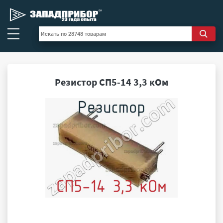
Резистор СП5-14 3,3 кОм