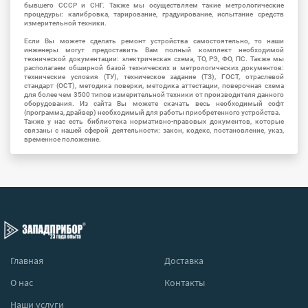
бывшего СССР и СНГ. Также мы осуществляем такие метрологические
процедуры: калибровка, тарирование, градуирование, испытание средств
измерительной техники.
Если Вы можете сделать ремонт устройства самостоятельно, то наши
инженеры могут предоставить Вам полный комплект необходимой
технической документации: электрическая схема, ТО, РЭ, ФО, ПС. Также мы
располагаем обширной базой технических и метрологических документов:
технические условия (ТУ), техническое задание (ТЗ), ГОСТ, отраслевой
стандарт (ОСТ), методика поверки, методика аттестации, поверочная схема
для более чем 3500 типов измерительной техники от производителя данного
оборудования. Из сайта Вы можете скачать весь необходимый софт
(программа, драйвер) необходимый для работы приобретенного устройства.
Также у нас есть библиотека нормативно-правовых документов, которые
связаны с нашей сферой деятельности: закон, кодекс, постановление, указ,
временное положение.
Главная
Доставка
О нас
Контакты
Наши услуги