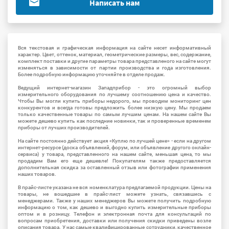
Написать нам
Вся текстовая и графическая информация на сайте несет информативный
характер. Цвет, оттенок, материал, геометрические размеры, вес, содержание,
комплект поставки и другие параметры товара представленого на сайте могут
изменяться в зависимости от партии производства и года изготовления.
Более подробную информацию уточняйте в отделе продаж.
Ведущий интернет-магазин Западприбор - это огромный выбор
измерительного оборудования по лучшему соотношению цена и качество.
Чтобы Вы могли купить приборы недорого, мы проводим мониторинг цен
конкурентов и всегда готовы предложить более низкую цену. Мы продаем
только качественные товары по самым лучшим ценам. На нашем сайте Вы
можете дешево купить как последние новинки, так и проверенные временем
приборы от лучших производителей.
На сайте постоянно действует акция «Куплю по лучшей цене» - если на другом
интернет-ресурсе (доска объявлений, форум, или объявление другого онлайн-
сервиса) у товара, представленного на нашем сайте, меньшая цена, то мы
продадим Вам его еще дешевле! Покупателям также предоставляется
дополнительная скидка за оставленный отзыв или фотографии применения
наших товаров.
В прайс-листе указана не вся номенклатура предлагаемой продукции. Цены на
товары, не вошедшие в прайс-лист можете узнать, связавшись с
менеджерами. Также у наших менеджеров Вы можете получить подробную
информацию о том, как дешево и выгодно купить измерительные приборы
оптом и в розницу. Телефон и электронная почта для консультаций по
вопросам приобретения, доставки или получения скидки приведены возле
описания товара. У нас самые квалифицированные сотрудники, качественное