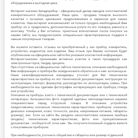
оборудование и выгодная цена.
Интернет магазин Западприбор - официальный дилер заводов изготовителей
измерительного оборудования. Наша цель - продажа товаров высокого
качества с лучшими ценовыми предложениями и сервисом для наших
клиентов. Наш интернет магазинможет не только продать необходимый Вам
прибор, но и предложить дополнительные услуги по его поверке, ремонту и
монтажу. Чтобы у Вас остались приятные впечатления после покупки на
нашем сайте, мы предусмотрели специальные гарантированные подарки к
самым популярным товарам.
Вы можете оставить отзывы на приобретенный у нас прибор, измеритель,
устройство, индикатор или изделие. Ваш отзыв при Вашем согласии будет
опубликован на официальном сайте без указания контактной информации.
Интернет-магазин принимаем активное участие в таких процедурах как
электронные торги, тендер, аукцион.
При отсутствии на официальном сайте в техническом описании необходимой
Вам информации о приборе Вы всегда можете обратиться к нам за помощью.
Наши квалифицированные менеджеры уточнят для Вас технические
характеристики на прибор из его технической документации: инструкция по
эксплуатации, паспорт, формуляр, руководство по эксплуатации, схемы. При
необходимости мы сделаем фотографии интересующего вас прибора, стенда
или устройства.
Описание на приборы взято с технической документации или с технической
литературы. Большинство фото изделий сделаны непосредственно нашими
специалистами перед отгрузкой товара. В описании устройства
предоставлены основные технические характеристики приборов: номинал,
диапазон измерения, класс точности, шкала, напряжение питания, габариты
(размер), вес. Если на сайте Вы увидели несоответствие названия прибора
(модель) техническим характеристикам, фото или прикрепленным
документам - сообщите об этом нам - Вы получите полезный подарок вместе
с покупаемым прибором.
При необходимости, уточнить общий вес и габариты или размер отдельной