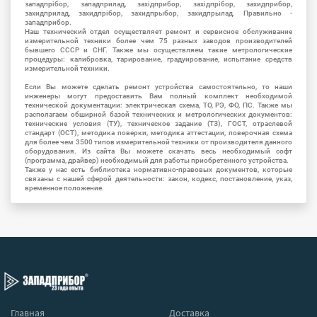
западпрібор, западприлад, західприбор, західпрібор, захидприбор,
захидприлад, захидпрібор, захидпрыбор, захидпрылад. Правильно -
западприбор.
Наш технический отдел осуществляет ремонт и сервисное обслуживание
измерительной техники более чем 75 разных заводов производителей
бывшего СССР и СНГ. Также мы осуществляем такие метрологические
процедуры: калибровка, тарирование, градуирование, испытание средств
измерительной техники.
Если Вы можете сделать ремонт устройства самостоятельно, то наши
инженеры могут предоставить Вам полный комплект необходимой
технической документации: электрическая схема, ТО, РЭ, ФО, ПС. Также мы
располагаем обширной базой технических и метрологических документов:
технические условия (ТУ), техническое задание (ТЗ), ГОСТ, отраслевой
стандарт (ОСТ), методика поверки, методика аттестации, поверочная схема
для более чем 3500 типов измерительной техники от производителя данного
оборудования. Из сайта Вы можете скачать весь необходимый софт
(программа, драйвер) необходимый для работы приобретенного устройства.
Также у нас есть библиотека нормативно-правовых документов, которые
связаны с нашей сферой деятельности: закон, кодекс, постановление, указ,
временное положение.
Главная
Доставка