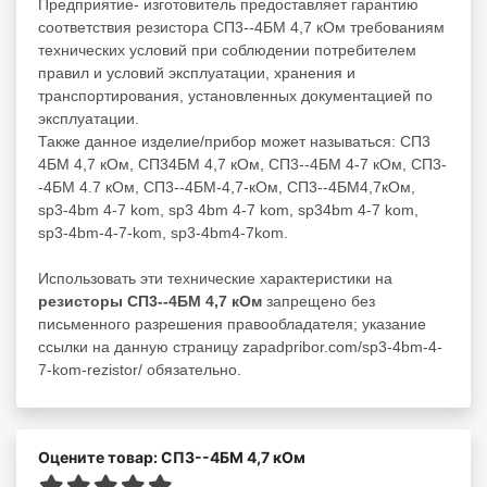
Предприятие- изготовитель предоставляет гарантию
соответствия резистора СП3--4БМ 4,7 кОм требованиям
технических условий при соблюдении потребителем
правил и условий эксплуатации, хранения и
транспортирования, установленных документацией по
эксплуатации.
Также данное изделие/прибор может называться: СП3
4БМ 4,7 кОм, СП34БМ 4,7 кОм, СП3--4БМ 4-7 кОм, СП3-
-4БМ 4.7 кОм, СП3--4БМ-4,7-кОм, СП3--4БМ4,7кОм,
sp3-4bm 4-7 kom, sp3 4bm 4-7 kom, sp34bm 4-7 kom,
sp3-4bm-4-7-kom, sp3-4bm4-7kom.
Использовать эти технические характеристики на
резисторы СП3--4БМ 4,7 кОм
запрещено без
письменного разрешения правообладателя; указание
ссылки на данную страницу zapadpribor.com/sp3-4bm-4-
7-kom-rezistor/ обязательно.
Оцените товар: СП3--4БМ 4,7 кОм