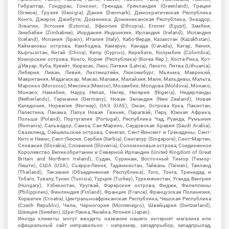
Гибралтар, Гондурас, Гонконг, Гренада, Гренландия (Greenland), Греция
(Greece), Грузия (Georgia), Дания (Denmark), Демократическая Республика
Конго, Джерси, Джибути, Доминика, Доминиканская Республика, Эквадор,
Эсватин, Эстония (Estonia), Эфиопия (Ethiopia), Египет (Egypt), Замбия,
Зимбабве (Zimbabwe), Иордания Индонезия, Ирландия (Ireland), Исландия
(Iceland), Испания (Spain), Италия (Italy), Кабо-Верде, Казахстан (Kazakhstan),
Каймановы острова, Камбоджа, Камерун, Канада (Canada), Катар, Кения,
Кыргызстан, Китай (China), Кипр (Cyprus), Кирибати, Колумбия (Colombia),
Коморские острова, Конго, Корея (Республика) (Korea Rep.), Коста-Рика, Кот-
д'Ивуар, Куба, Кувейт, Кюрасао, Лаос, Латвия (Latvia), Лесото, Литва (Lithuania),
Либерия, Ливан, Ливия, Лихтенштейн, Люксембург, Мьянма, Маврикий,
Мавритания, Мадагаскар, Макао, Малави, Малайзия, Мали, Мальдивы, Мальта,
Марокко (Morocco), Мексика (Mexico), Мозамбик, Молдова (Moldova), Монако,
Монако, Намибия, Науру, Непал, Нигер, Нигерия (Nigeria), Нидерланды
(Netherlands), Германия (Germany), Новая Зеландия (New Zealand), Новая
Каледония, Норвегия (Norway), ОАЭ (UAE), Оман, Острова Кука, Пакистан,
Палестина, Панама, Папуа Новая Гвинея, Парагвай, Перу, Южная Африка,
Польша (Poland), Португалия (Portugal), Республика Чад, Руанда, Румыния
(Romania), Сальвадор, Самоа, Сан-Марино, Саудовская Аравия (Saudi Arabia),
Свазиленд, Сейшельские острова, Сенегал, Сент-Винсент и Гренадины, Сент-
Китс и Невис, Сент-Люсия, Сербия (Serbia), Сингапур (Singapore), Синт-Мартен,
Словакия (Slovakia), Словения (Slovenia), Соломоновые острова, Соединенное
Королевство Великобритании и Северной Ирландии (United Kingdom of Great
Britain and Northern Ireland), Судан, Суринам, Восточный Тимор (Тимор-
Лешти), США (USA), Сьерра-Леоне, Таджикистан, Тайвань (Taiwan), Таиланд
(Thailand), Танзания (Объединенная Республика), Того, Тонга, Тринидад и
Тобаго, Тувалу, Тунис (Tunisia), Турция (Turkey), Туркменистан, Уганда, Венгрия
(Hungary), Узбекистан, Уругвай, Фарерские острова, Фиджи, Филиппины
(Philippines), Финляндия (Finland), Франция (France), Французская Полинезия,
Хорватия (Croatia), Центральноафриканская Республика, Чешская Республика
(Czech Republic), Чили, Черногория (Montenegro), Швейцария (Switzerland),
Швеция (Sweden), Шри-Ланка, Ямайка, Япония (Japan).
Иногда клиенты могут вводить название нашего интернет магазина или
официальный сайт неправильно - например, западпрыбор, западпрылад,