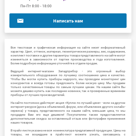
Пн-Пт 8:00 - 18:00
Написать нам
Вся текстовая и графическая информация на сайте несет информативный
характер. Цвет, оттенок, материал, геометрические размеры, вес, содержание,
комплект поставки и другие параметры товара представленого на сайте могут
изменяться в зависимости от партии производства и года изготовления.
Более подробную информацию уточняйте в отделе продаж.
Ведущий интернет-магазин Западприбор - это огромный выбор
измерительного оборудования по лучшему соотношению цена и качество.
Чтобы Вы могли купить приборы недорого, мы проводим мониторинг цен
конкурентов и всегда готовы предложить более низкую цену. Мы продаем
только качественные товары по самым лучшим ценам. На нашем сайте Вы
можете дешево купить как последние новинки, так и проверенные временем
приборы от лучших производителей.
На сайте постоянно действует акция «Куплю по лучшей цене» - если на другом
интернет-ресурсе (доска объявлений, форум, или объявление другого онлайн-
сервиса) у товара, представленного на нашем сайте, меньшая цена, то мы
продадим Вам его еще дешевле! Покупателям также предоставляется
дополнительная скидка за оставленный отзыв или фотографии применения
наших товаров.
В прайс-листе указана не вся номенклатура предлагаемой продукции. Цены на
товары, не вошедшие в прайс-лист можете узнать, связавшись с