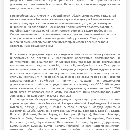
(модель) техническим характеристикам, фото или прикрепленным
документам - сообщите об этом нам - Вы получите полезный подарок вместе
с покупаемым прибором.
При необходимости, уточнить общий вес и габариты или размер отдельной
части измерителя Вы можете в нашем сервисном центре. Наши инженеры
помогут подобрать полный аналог или наиболее подходящую замену на
интересующий вас прибор. Все аналоги и замена будут протестированы в
одной с наших лабораторий на полное соответствие Вашим требованиям.
Основная особенность нашего интернет магазина проведение объективных
консультаций при выборе необходимого оборудования. У нас работают
около 20 высококвалифицированных специалистов, которые готовы
ответить на все ваши вопросы.
В технической документации на каждый прибор или изделие указывается
информация по перечню и количеству содержания драгметаллов. В
документации приводится точная масса в граммах содержания драгоценных
металлов: золото Au, палладий Pd, платина Pt, серебро Ag, тантал Ta и другие
металлы платиновой группы (МПГ) на единицу изделия. Данные драгметаллы
находятся в природе в очень ограниченном количестве и поэтому имеют
столь высокую цену. У нас на сайте Вы можете ознакомиться с техническими
характеристиками приборов и получить сведения о содержании
драгметаллов в приборах и радиодеталях производства СССР. Обращаем
ваше внимание, что часто реальное содержание драгметаллов на 10-25%
отличается от справочного в меньшую сторону! Цена драгметаллов будет
зависить от их ценности и массы в граммах.
Мы предлагаем быструю международную доставку практически во все
страны мира: Австралия (Australia), Австрия (Austria), Азербайджан, Албания
(Albania), Алжир (Algeria), Ангилья, Ангола, Антигуа и Барбуда, Аргентина
(Argentina), Аруба, Багамские острова, Бангладеш, Барбадос, Бахрейн, Белиз,
Бельгия (Belgium), Бенин, Бермуды, Болгария (Bulgaria), Боливия, Бонайре,
Синт-Э. и Саба, Босния и Герцеговина (Bosnia and Herzegovina), Ботсвана,
Бразилия (Brazil), Британские Виргинские Острова, Бруней Даруссалам,
Буркина Фасо, Бурунди, Бутан, Вьетнам (Vietnam), Вануату, Ватикан, Венесуэла,
Армения, Габон, Гайана, Гаити, Гамия, Гамбия, Гана, Гватемала, Гвинея,