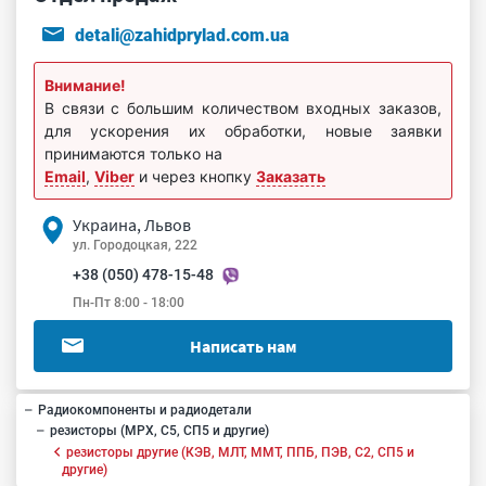
detali@zahidprylad.com.ua
Внимание!
В связи с большим количеством входных заказов,
для ускорения их обработки, новые заявки
принимаются только на
Email
,
Viber
и через кнопку
Заказать
Украина, Львов
ул. Городоцкая, 222
+38 (050) 478-15-48
Пн-Пт 8:00 - 18:00
Написать нам
Радиокомпоненты и радиодетали
резисторы (МРХ, С5, СП5 и другие)
резисторы другие (КЭВ, МЛТ, ММТ, ППБ, ПЭВ, С2, СП5 и
другие)