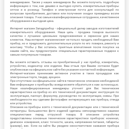
менеджерами. Также у наших менеджеров Вы можете получить подробную
информацию о том, как дешево и выгодно купить измерительные приборы
оптом и в розницу. Телефон и электронная почта для консультаций по
вопросам приобретения, доставки или получения скидки приведены возле
описания товара. У нас самые квалифицированные сотрудники, качественное
оборудование и выгодная цена.
Интернет магазин Западприбор - официальный дилер заводов изготовителей
измерительного оборудования. Наша цель - продажа товаров высокого
качества с лучшими ценовыми предложениями и сервисом для наших
клиентов. Наш интернет магазинможет не только продать необходимый Вам
прибор, но и предложить дополнительные услуги по его поверке, ремонту и
монтажу. Чтобы у Вас остались приятные впечатления после покупки на
нашем сайте, мы предусмотрели специальные гарантированные подарки к
самым популярным товарам.
Вы можете оставить отзывы на приобретенный у нас прибор, измеритель,
устройство, индикатор или изделие. Ваш отзыв при Вашем согласии будет
опубликован на официальном сайте без указания контактной информации.
Интернет-магазин принимаем активное участие в таких процедурах как
электронные торги, тендер, аукцион.
При отсутствии на официальном сайте в техническом описании необходимой
Вам информации о приборе Вы всегда можете обратиться к нам за помощью.
Наши квалифицированные менеджеры уточнят для Вас технические
характеристики на прибор из его технической документации: инструкция по
эксплуатации, паспорт, формуляр, руководство по эксплуатации, схемы. При
необходимости мы сделаем фотографии интересующего вас прибора, стенда
или устройства.
Описание на приборы взято с технической документации или с технической
литературы. Большинство фото изделий сделаны непосредственно нашими
специалистами перед отгрузкой товара. В описании устройства
предоставлены основные технические характеристики приборов: номинал,
диапазон измерения, класс точности, шкала, напряжение питания, габариты
(размер), вес. Если на сайте Вы увидели несоответствие названия прибора