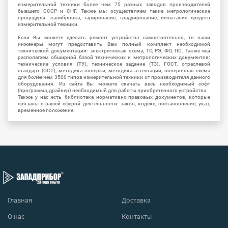
измерительной техники более чем 75 разных заводов производителей
бывшего СССР и СНГ. Также мы осуществляем такие метрологические
процедуры: калибровка, тарирование, градуирование, испытание средств
измерительной техники.
Если Вы можете сделать ремонт устройства самостоятельно, то наши
инженеры могут предоставить Вам полный комплект необходимой
технической документации: электрическая схема, ТО, РЭ, ФО, ПС. Также мы
располагаем обширной базой технических и метрологических документов:
технические условия (ТУ), техническое задание (ТЗ), ГОСТ, отраслевой
стандарт (ОСТ), методика поверки, методика аттестации, поверочная схема
для более чем 3500 типов измерительной техники от производителя данного
оборудования. Из сайта Вы можете скачать весь необходимый софт
(программа, драйвер) необходимый для работы приобретенного устройства.
Также у нас есть библиотека нормативно-правовых документов, которые
связаны с нашей сферой деятельности: закон, кодекс, постановление, указ,
временное положение.
Главная
Доставка
О нас
Контакты