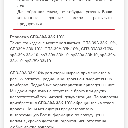
шт.
Для обратной связи, не забудьте указать Ваши
контактные данные и/или реквизиты
предприятия.
Резистор СП3-39А 33К 10%
Также это изделие может называться: СП3 39А 33К 10%,
СП339А 33К 10%, СП3-39А-33К-10%, СП3-39А33К10%,
sp3-39a 33k 10, sp3 39a 33k 10, sp339a 33k 10, sp3-39a-
33k-10, sp3-39a33k10.
СП3-39А 33К 10% резисторы широко применяются в
разных электро-, радио- и контрольно-измерительных
приборах. Подробные характеристики приведены ниже.
Мы даем гарантию на отсутствие брака или других
несоответствий технической документации. По вопросам
приобретения
СП3-39А 33К 10%
обращайтесь в отдел
продаж. Наши менеджеры предоставят всю
интересующую Вас информацию по поводу цены,
наличия, сроков доставки, гарантии или ответят на
любые другие вопросы.