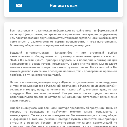
Написать нам
Вся текстовая и графическая информация на сайте несет информативный
характер. Цвет, оттенок, материал, геометрические размеры, вес, содержание,
комплект поставки и другие параметры товара представленого на сайте могут
изменяться в зависимости от партии производства и года изготовления.
Более подробную информацию уточняйте в отделе продаж.
Ведущий интернет-магазин Западприбор - это огромный выбор
измерительного оборудования по лучшему соотношению цена и качество.
Чтобы Вы могли купить приборы недорого, мы проводим мониторинг цен
конкурентов и всегда готовы предложить более низкую цену. Мы продаем
только качественные товары по самым лучшим ценам. На нашем сайте Вы
можете дешево купить как последние новинки, так и проверенные временем
приборы от лучших производителей.
На сайте постоянно действует акция «Куплю по лучшей цене» - если на другом
интернет-ресурсе (доска объявлений, форум, или объявление другого онлайн-
сервиса) у товара, представленного на нашем сайте, меньшая цена, то мы
продадим Вам его еще дешевле! Покупателям также предоставляется
дополнительная скидка за оставленный отзыв или фотографии применения
наших товаров.
В прайс-листе указана не вся номенклатура предлагаемой продукции. Цены на
товары, не вошедшие в прайс-лист можете узнать, связавшись с
менеджерами. Также у наших менеджеров Вы можете получить подробную
информацию о том, как дешево и выгодно купить измерительные приборы
оптом и в розницу. Телефон и электронная почта для консультаций по
вопросам приобретения, доставки или получения скидки приведены возле