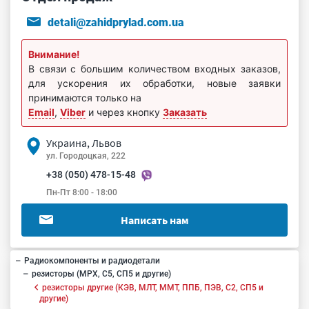
detali@zahidprylad.com.ua
Внимание!
В связи с большим количеством входных заказов,
для ускорения их обработки, новые заявки
принимаются только на
Email
,
Viber
и через кнопку
Заказать
Украина, Львов
ул. Городоцкая, 222
+38 (050) 478-15-48
Пн-Пт 8:00 - 18:00
Написать нам
Радиокомпоненты и радиодетали
резисторы (МРХ, С5, СП5 и другие)
резисторы другие (КЭВ, МЛТ, ММТ, ППБ, ПЭВ, С2, СП5 и
другие)