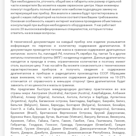
При необходимости, уточнить общий вес и габариты или размер отдельной
части измерителя Вы можете в нашем сервисном центре. Наши инженеры
помогут подобрать полный аналог или наиболее подходящую замену на
интересующий вас прибор. Все аналоги и замена будут протестированы в
одной с наших лабораторий на полное соответствие Вашим требованиям.
Основная особенность нашего интернет магазина проведение объективных
консультаций при выборе необходимого оборудования. У нас работают
около 20 высококвалифицированных специалистов, которые готовы
ответить на все ваши вопросы.
В технической документации на каждый прибор или изделие указывается
информация по перечню и количеству содержания драгметаллов. В
документации приводится точная масса в граммах содержания драгоценных
металлов: золото Au, палладий Pd, платина Pt, серебро Ag, тантал Ta и другие
металлы платиновой группы (МПГ) на единицу изделия. Данные драгметаллы
находятся в природе в очень ограниченном количестве и поэтому имеют
столь высокую цену. У нас на сайте Вы можете ознакомиться с техническими
характеристиками приборов и получить сведения о содержании
драгметаллов в приборах и радиодеталях производства СССР. Обращаем
ваше внимание, что часто реальное содержание драгметаллов на 10-25%
отличается от справочного в меньшую сторону! Цена драгметаллов будет
зависить от их ценности и массы в граммах.
Мы предлагаем быструю международную доставку практически во все
страны мира: Австралия (Australia), Австрия (Austria), Азербайджан, Албания
(Albania), Алжир (Algeria), Ангилья, Ангола, Антигуа и Барбуда, Аргентина
(Argentina), Аруба, Багамские острова, Бангладеш, Барбадос, Бахрейн, Белиз,
Бельгия (Belgium), Бенин, Бермуды, Болгария (Bulgaria), Боливия, Бонайре,
Синт-Э. и Саба, Босния и Герцеговина (Bosnia and Herzegovina), Ботсвана,
Бразилия (Brazil), Британские Виргинские Острова, Бруней Даруссалам,
Буркина Фасо, Бурунди, Бутан, Вьетнам (Vietnam), Вануату, Ватикан, Венесуэла,
Армения, Габон, Гайана, Гаити, Гамия, Гамбия, Гана, Гватемала, Гвинея,
Гибралтар, Гондурас, Гонконг, Гренада, Гренландия (Greenland), Греция
(Greece), Грузия (Georgia), Дания (Denmark), Демократическая Республика
Конго, Джерси, Джибути, Доминика, Доминиканская Республика, Эквадор,