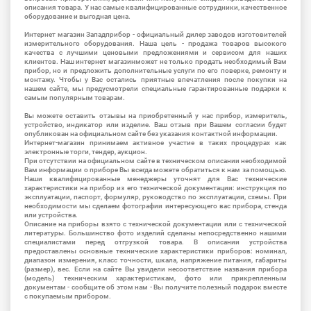
описания товара. У нас самые квалифицированные сотрудники, качественное
оборудование и выгодная цена.
Интернет магазин Западприбор - официальный дилер заводов изготовителей
измерительного оборудования. Наша цель - продажа товаров высокого
качества с лучшими ценовыми предложениями и сервисом для наших
клиентов. Наш интернет магазинможет не только продать необходимый Вам
прибор, но и предложить дополнительные услуги по его поверке, ремонту и
монтажу. Чтобы у Вас остались приятные впечатления после покупки на
нашем сайте, мы предусмотрели специальные гарантированные подарки к
самым популярным товарам.
Вы можете оставить отзывы на приобретенный у нас прибор, измеритель,
устройство, индикатор или изделие. Ваш отзыв при Вашем согласии будет
опубликован на официальном сайте без указания контактной информации.
Интернет-магазин принимаем активное участие в таких процедурах как
электронные торги, тендер, аукцион.
При отсутствии на официальном сайте в техническом описании необходимой
Вам информации о приборе Вы всегда можете обратиться к нам за помощью.
Наши квалифицированные менеджеры уточнят для Вас технические
характеристики на прибор из его технической документации: инструкция по
эксплуатации, паспорт, формуляр, руководство по эксплуатации, схемы. При
необходимости мы сделаем фотографии интересующего вас прибора, стенда
или устройства.
Описание на приборы взято с технической документации или с технической
литературы. Большинство фото изделий сделаны непосредственно нашими
специалистами перед отгрузкой товара. В описании устройства
предоставлены основные технические характеристики приборов: номинал,
диапазон измерения, класс точности, шкала, напряжение питания, габариты
(размер), вес. Если на сайте Вы увидели несоответствие названия прибора
(модель) техническим характеристикам, фото или прикрепленным
документам - сообщите об этом нам - Вы получите полезный подарок вместе
с покупаемым прибором.