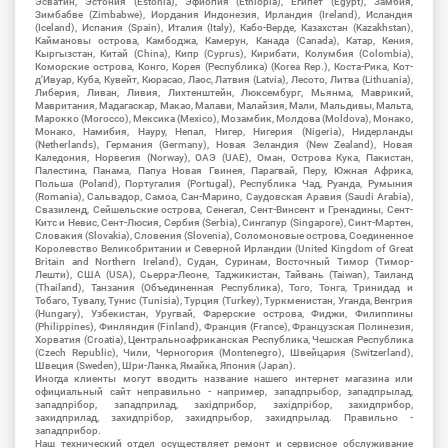
Эсватин, Эстония (Estonia), Эфиопия (Ethiopia), Египет (Egypt), Замбия,
Зимбабве (Zimbabwe), Иордания Индонезия, Ирландия (Ireland), Исландия
(Iceland), Испания (Spain), Италия (Italy), Кабо-Верде, Казахстан (Kazakhstan),
Каймановы острова, Камбоджа, Камерун, Канада (Canada), Катар, Кения,
Кыргызстан, Китай (China), Кипр (Cyprus), Кирибати, Колумбия (Colombia),
Коморские острова, Конго, Корея (Республика) (Korea Rep.), Коста-Рика, Кот-
д'Ивуар, Куба, Кувейт, Кюрасао, Лаос, Латвия (Latvia), Лесото, Литва (Lithuania),
Либерия, Ливан, Ливия, Лихтенштейн, Люксембург, Мьянма, Маврикий,
Мавритания, Мадагаскар, Макао, Малави, Малайзия, Мали, Мальдивы, Мальта,
Марокко (Morocco), Мексика (Mexico), Мозамбик, Молдова (Moldova), Монако,
Монако, Намибия, Науру, Непал, Нигер, Нигерия (Nigeria), Нидерланды
(Netherlands), Германия (Germany), Новая Зеландия (New Zealand), Новая
Каледония, Норвегия (Norway), ОАЭ (UAE), Оман, Острова Кука, Пакистан,
Палестина, Панама, Папуа Новая Гвинея, Парагвай, Перу, Южная Африка,
Польша (Poland), Португалия (Portugal), Республика Чад, Руанда, Румыния
(Romania), Сальвадор, Самоа, Сан-Марино, Саудовская Аравия (Saudi Arabia),
Свазиленд, Сейшельские острова, Сенегал, Сент-Винсент и Гренадины, Сент-
Китс и Невис, Сент-Люсия, Сербия (Serbia), Сингапур (Singapore), Синт-Мартен,
Словакия (Slovakia), Словения (Slovenia), Соломоновые острова, Соединенное
Королевство Великобритании и Северной Ирландии (United Kingdom of Great
Britain and Northern Ireland), Судан, Суринам, Восточный Тимор (Тимор-
Лешти), США (USA), Сьерра-Леоне, Таджикистан, Тайвань (Taiwan), Таиланд
(Thailand), Танзания (Объединенная Республика), Того, Тонга, Тринидад и
Тобаго, Тувалу, Тунис (Tunisia), Турция (Turkey), Туркменистан, Уганда, Венгрия
(Hungary), Узбекистан, Уругвай, Фарерские острова, Фиджи, Филиппины
(Philippines), Финляндия (Finland), Франция (France), Французская Полинезия,
Хорватия (Croatia), Центральноафриканская Республика, Чешская Республика
(Czech Republic), Чили, Черногория (Montenegro), Швейцария (Switzerland),
Швеция (Sweden), Шри-Ланка, Ямайка, Япония (Japan).
Иногда клиенты могут вводить название нашего интернет магазина или
официальный сайт неправильно - например, западпрыбор, западпрылад,
западпрібор, западприлад, західприбор, західпрібор, захидприбор,
захидприлад, захидпрібор, захидпрыбор, захидпрылад. Правильно -
западприбор.
Наш технический отдел осуществляет ремонт и сервисное обслуживание