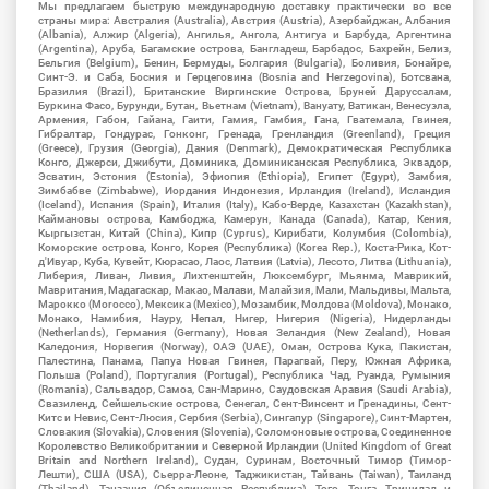
Мы предлагаем быструю международную доставку практически во все
страны мира: Австралия (Australia), Австрия (Austria), Азербайджан, Албания
(Albania), Алжир (Algeria), Ангилья, Ангола, Антигуа и Барбуда, Аргентина
(Argentina), Аруба, Багамские острова, Бангладеш, Барбадос, Бахрейн, Белиз,
Бельгия (Belgium), Бенин, Бермуды, Болгария (Bulgaria), Боливия, Бонайре,
Синт-Э. и Саба, Босния и Герцеговина (Bosnia and Herzegovina), Ботсвана,
Бразилия (Brazil), Британские Виргинские Острова, Бруней Даруссалам,
Буркина Фасо, Бурунди, Бутан, Вьетнам (Vietnam), Вануату, Ватикан, Венесуэла,
Армения, Габон, Гайана, Гаити, Гамия, Гамбия, Гана, Гватемала, Гвинея,
Гибралтар, Гондурас, Гонконг, Гренада, Гренландия (Greenland), Греция
(Greece), Грузия (Georgia), Дания (Denmark), Демократическая Республика
Конго, Джерси, Джибути, Доминика, Доминиканская Республика, Эквадор,
Эсватин, Эстония (Estonia), Эфиопия (Ethiopia), Египет (Egypt), Замбия,
Зимбабве (Zimbabwe), Иордания Индонезия, Ирландия (Ireland), Исландия
(Iceland), Испания (Spain), Италия (Italy), Кабо-Верде, Казахстан (Kazakhstan),
Каймановы острова, Камбоджа, Камерун, Канада (Canada), Катар, Кения,
Кыргызстан, Китай (China), Кипр (Cyprus), Кирибати, Колумбия (Colombia),
Коморские острова, Конго, Корея (Республика) (Korea Rep.), Коста-Рика, Кот-
д'Ивуар, Куба, Кувейт, Кюрасао, Лаос, Латвия (Latvia), Лесото, Литва (Lithuania),
Либерия, Ливан, Ливия, Лихтенштейн, Люксембург, Мьянма, Маврикий,
Мавритания, Мадагаскар, Макао, Малави, Малайзия, Мали, Мальдивы, Мальта,
Марокко (Morocco), Мексика (Mexico), Мозамбик, Молдова (Moldova), Монако,
Монако, Намибия, Науру, Непал, Нигер, Нигерия (Nigeria), Нидерланды
(Netherlands), Германия (Germany), Новая Зеландия (New Zealand), Новая
Каледония, Норвегия (Norway), ОАЭ (UAE), Оман, Острова Кука, Пакистан,
Палестина, Панама, Папуа Новая Гвинея, Парагвай, Перу, Южная Африка,
Польша (Poland), Португалия (Portugal), Республика Чад, Руанда, Румыния
(Romania), Сальвадор, Самоа, Сан-Марино, Саудовская Аравия (Saudi Arabia),
Свазиленд, Сейшельские острова, Сенегал, Сент-Винсент и Гренадины, Сент-
Китс и Невис, Сент-Люсия, Сербия (Serbia), Сингапур (Singapore), Синт-Мартен,
Словакия (Slovakia), Словения (Slovenia), Соломоновые острова, Соединенное
Королевство Великобритании и Северной Ирландии (United Kingdom of Great
Britain and Northern Ireland), Судан, Суринам, Восточный Тимор (Тимор-
Лешти), США (USA), Сьерра-Леоне, Таджикистан, Тайвань (Taiwan), Таиланд
(Thailand), Танзания (Объединенная Республика), Того, Тонга, Тринидад и