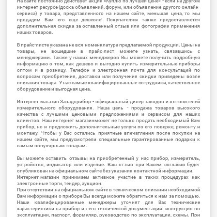
На сайте постоянно действует акция «Куплю по лучшей цене» - если на другом
интернет-ресурсе (доска объявлений, форум, или объявление другого онлайн-
сервиса) у товара, представленного на нашем сайте, меньшая цена, то мы
продадим Вам его еще дешевле! Покупателям также предоставляется
дополнительная скидка за оставленный отзыв или фотографии применения
наших товаров.
В прайс-листе указана не вся номенклатура предлагаемой продукции. Цены на
товары, не вошедшие в прайс-лист можете узнать, связавшись с
менеджерами. Также у наших менеджеров Вы можете получить подробную
информацию о том, как дешево и выгодно купить измерительные приборы
оптом и в розницу. Телефон и электронная почта для консультаций по
вопросам приобретения, доставки или получения скидки приведены возле
описания товара. У нас самые квалифицированные сотрудники, качественное
оборудование и выгодная цена.
Интернет магазин Западприбор - официальный дилер заводов изготовителей
измерительного оборудования. Наша цель - продажа товаров высокого
качества с лучшими ценовыми предложениями и сервисом для наших
клиентов. Наш интернет магазинможет не только продать необходимый Вам
прибор, но и предложить дополнительные услуги по его поверке, ремонту и
монтажу. Чтобы у Вас остались приятные впечатления после покупки на
нашем сайте, мы предусмотрели специальные гарантированные подарки к
самым популярным товарам.
Вы можете оставить отзывы на приобретенный у нас прибор, измеритель,
устройство, индикатор или изделие. Ваш отзыв при Вашем согласии будет
опубликован на официальном сайте без указания контактной информации.
Интернет-магазин принимаем активное участие в таких процедурах как
электронные торги, тендер, аукцион.
При отсутствии на официальном сайте в техническом описании необходимой
Вам информации о приборе Вы всегда можете обратиться к нам за помощью.
Наши квалифицированные менеджеры уточнят для Вас технические
характеристики на прибор из его технической документации: инструкция по
эксплуатации, паспорт, формуляр, руководство по эксплуатации, схемы. При