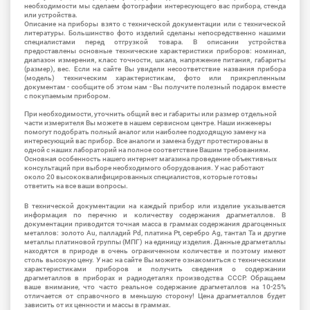
необходимости мы сделаем фотографии интересующего вас прибора, стенда
или устройства.
Описание на приборы взято с технической документации или с технической
литературы. Большинство фото изделий сделаны непосредственно нашими
специалистами перед отгрузкой товара. В описании устройства
предоставлены основные технические характеристики приборов: номинал,
диапазон измерения, класс точности, шкала, напряжение питания, габариты
(размер), вес. Если на сайте Вы увидели несоответствие названия прибора
(модель) техническим характеристикам, фото или прикрепленным
документам - сообщите об этом нам - Вы получите полезный подарок вместе
с покупаемым прибором.
При необходимости, уточнить общий вес и габариты или размер отдельной
части измерителя Вы можете в нашем сервисном центре. Наши инженеры
помогут подобрать полный аналог или наиболее подходящую замену на
интересующий вас прибор. Все аналоги и замена будут протестированы в
одной с наших лабораторий на полное соответствие Вашим требованиям.
Основная особенность нашего интернет магазина проведение объективных
консультаций при выборе необходимого оборудования. У нас работают
около 20 высококвалифицированных специалистов, которые готовы
ответить на все ваши вопросы.
В технической документации на каждый прибор или изделие указывается
информация по перечню и количеству содержания драгметаллов. В
документации приводится точная масса в граммах содержания драгоценных
металлов: золото Au, палладий Pd, платина Pt, серебро Ag, тантал Ta и другие
металлы платиновой группы (МПГ) на единицу изделия. Данные драгметаллы
находятся в природе в очень ограниченном количестве и поэтому имеют
столь высокую цену. У нас на сайте Вы можете ознакомиться с техническими
характеристиками приборов и получить сведения о содержании
драгметаллов в приборах и радиодеталях производства СССР. Обращаем
ваше внимание, что часто реальное содержание драгметаллов на 10-25%
отличается от справочного в меньшую сторону! Цена драгметаллов будет
зависить от их ценности и массы в граммах.