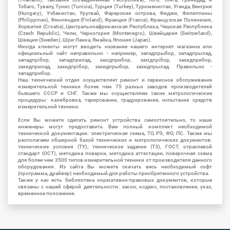
Тобаго, Тувалу, Тунис (Tunisia), Турция (Turkey), Туркменистан, Уганда, Венгрия
(Hungary), Узбекистан, Уругвай, Фарерские острова, Фиджи, Филиппины
(Philippines), Финляндия (Finland), Франция (France), Французская Полинезия,
Хорватия (Croatia), Центральноафриканская Республика, Чешская Республика
(Czech Republic), Чили, Черногория (Montenegro), Швейцария (Switzerland),
Швеция (Sweden), Шри-Ланка, Ямайка, Япония (Japan).
Иногда клиенты могут вводить название нашего интернет магазина или
официальный сайт неправильно - например, западпрыбор, западпрылад,
западпрібор, западприлад, західприбор, західпрібор, захидприбор,
захидприлад, захидпрібор, захидпрыбор, захидпрылад. Правильно -
западприбор.
Наш технический отдел осуществляет ремонт и сервисное обслуживание
измерительной техники более чем 75 разных заводов производителей
бывшего СССР и СНГ. Также мы осуществляем такие метрологические
процедуры: калибровка, тарирование, градуирование, испытание средств
измерительной техники.
Если Вы можете сделать ремонт устройства самостоятельно, то наши
инженеры могут предоставить Вам полный комплект необходимой
технической документации: электрическая схема, ТО, РЭ, ФО, ПС. Также мы
располагаем обширной базой технических и метрологических документов:
технические условия (ТУ), техническое задание (ТЗ), ГОСТ, отраслевой
стандарт (ОСТ), методика поверки, методика аттестации, поверочная схема
для более чем 3500 типов измерительной техники от производителя данного
оборудования. Из сайта Вы можете скачать весь необходимый софт
(программа, драйвер) необходимый для работы приобретенного устройства.
Также у нас есть библиотека нормативно-правовых документов, которые
связаны с нашей сферой деятельности: закон, кодекс, постановление, указ,
временное положение.