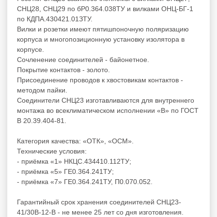
СНЦ28, СНЦ29 по бР0.364.038ТУ и вилками ОНЦ-БГ-1
по КДПА.430421.01ЗТУ.
Вилки и розетки имеют пятишпоночную поляризацию
корпуса и многопозиционную установку изолятора в
корпусе.
Сочленение соединителей - байонетное.
Покрытие контактов - золото.
Присоединение проводов к хвостовикам контактов -
методом пайки.
Соединители СНЦ23 изготавливаются для внутреннего
монтажа во всеклиматическом исполнении «В» по ГОСТ
В 20.39.404-81.
Категория качества: «ОТК», «ОСМ».
Технические условия:
- приёмка «1» НКЦС.434410.112ТУ;
- приёмка «5» ГЕ0.364.241ТУ;
- приёмка «7» ГЕ0.364.241ТУ, П0.070.052.
Гарантийный срок хранения соединителей СНЦ23-
41/30В-12-В - не менее 25 лет со дня изготовления.