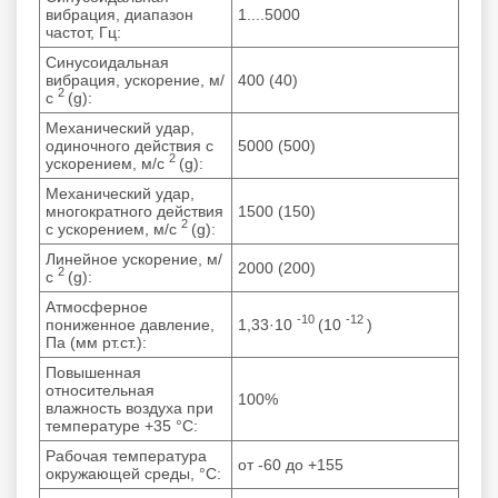
вибрация, диапазон
1....5000
частот, Гц:
Синусоидальная
вибрация, ускорение, м/
400 (40)
2
с
(g):
Механический удар,
одиночного действия с
5000 (500)
2
ускорением, м/с
(g):
Механический удар,
многократного действия
1500 (150)
2
с ускорением, м/с
(g):
Линейное ускорение, м/
2000 (200)
2
с
(g):
Атмосферное
-10
-12
пониженное давление,
1,33·10
(10
)
Па (мм рт.ст.):
Повышенная
относительная
100%
влажность воздуха при
температуре +35 °С:
Рабочая температура
от -60 до +155
окружающей среды, °C: