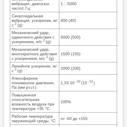
вибрация, диапазон
1....5000
частот, Гц:
Синусоидальная
вибрация, ускорение, м/
400 (40)
2
с
(g):
Механический удар,
одиночного действия с
5000 (500)
2
ускорением, м/с
(g):
Механический удар,
многократного действия
1500 (150)
2
с ускорением, м/с
(g):
Линейное ускорение, м/
2000 (200)
2
с
(g):
Атмосферное
-10
-12
пониженное давление,
1,33·10
(10
)
Па (мм рт.ст.):
Повышенная
относительная
100%
влажность воздуха при
температуре +35 °С:
Рабочая температура
от -60 до +155
окружающей среды, °C: