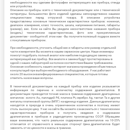
необходимости мы сделаем фотографии интересующего вас прибора, стенда
или устройства.
Описание на приборы взято с технической документации или с технической
литературы. Большинство фото изделий сделаны непосредственно нашими
специалистами перед отгрузкой товара. В описании устройства
предоставлены основные технические характеристики приборов: номинал,
диапазон измерения, класс точности, шкала, напряжение питания, габариты
(размер), вес. Если на сайте Вы увидели несоответствие названия прибора
(модель) техническим характеристикам, фото или прикрепленным
документам - сообщите об этом нам - Вы получите полезный подарок вместе
с покупаемым прибором.
При необходимости, уточнить общий вес и габариты или размер отдельной
части измерителя Вы можете в нашем сервисном центре. Наши инженеры
помогут подобрать полный аналог или наиболее подходящую замену на
интересующий вас прибор. Все аналоги и замена будут протестированы в
одной с наших лабораторий на полное соответствие Вашим требованиям.
Основная особенность нашего интернет магазина проведение объективных
консультаций при выборе необходимого оборудования. У нас работают
около 20 высококвалифицированных специалистов, которые готовы
ответить на все ваши вопросы.
В технической документации на каждый прибор или изделие указывается
информация по перечню и количеству содержания драгметаллов. В
документации приводится точная масса в граммах содержания драгоценных
металлов: золото Au, палладий Pd, платина Pt, серебро Ag, тантал Ta и другие
металлы платиновой группы (МПГ) на единицу изделия. Данные драгметаллы
находятся в природе в очень ограниченном количестве и поэтому имеют
столь высокую цену. У нас на сайте Вы можете ознакомиться с техническими
характеристиками приборов и получить сведения о содержании
драгметаллов в приборах и радиодеталях производства СССР. Обращаем
ваше внимание, что часто реальное содержание драгметаллов на 10-25%
отличается от справочного в меньшую сторону! Цена драгметаллов будет
зависить от их ценности и массы в граммах.