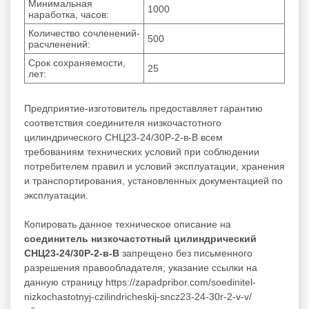
Минимальная
1000
наработка, часов:
Количество сочленений-
500
расчленений:
Срок сохраняемости,
25
лет:
Предприятие-изготовитель предоставляет гарантию
соответствия соединителя низкочастотного
цилиндрического СНЦ23-24/30Р-2-в-В всем
требованиям технических условий при соблюдении
потребителем правил и условий эксплуатации, хранения
и транспортирования, установленных документацией по
эксплуатации.
Копировать данное техническое описание на
соединитель низкочастотный цилиндрический
СНЦ23-24/30Р-2-в-В
запрещено без письменного
разрешения правообладателя; указание ссылки на
данную страницу https://zapadpribor.com/soedinitel-
nizkochastotnyj-czilindricheskij-sncz23-24-30r-2-v-v/