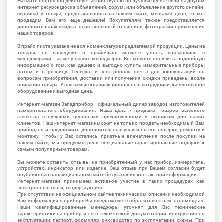
На сайте постоянно действует акция «Куплю по лучшей цене» - если на другом
интернет-ресурсе (доска объявлений, форум, или объявление другого онлайн-
сервиса) у товара, представленного на нашем сайте, меньшая цена, то мы
продадим Вам его еще дешевле! Покупателям также предоставляется
дополнительная скидка за оставленный отзыв или фотографии применения
наших товаров.
В прайс-листе указана не вся номенклатура предлагаемой продукции. Цены на
товары, не вошедшие в прайс-лист можете узнать, связавшись с
менеджерами. Также у наших менеджеров Вы можете получить подробную
информацию о том, как дешево и выгодно купить измерительные приборы
оптом и в розницу. Телефон и электронная почта для консультаций по
вопросам приобретения, доставки или получения скидки приведены возле
описания товара. У нас самые квалифицированные сотрудники, качественное
оборудование и выгодная цена.
Интернет магазин Западприбор - официальный дилер заводов изготовителей
измерительного оборудования. Наша цель - продажа товаров высокого
качества с лучшими ценовыми предложениями и сервисом для наших
клиентов. Наш интернет магазинможет не только продать необходимый Вам
прибор, но и предложить дополнительные услуги по его поверке, ремонту и
монтажу. Чтобы у Вас остались приятные впечатления после покупки на
нашем сайте, мы предусмотрели специальные гарантированные подарки к
самым популярным товарам.
Вы можете оставить отзывы на приобретенный у нас прибор, измеритель,
устройство, индикатор или изделие. Ваш отзыв при Вашем согласии будет
опубликован на официальном сайте без указания контактной информации.
Интернет-магазин принимаем активное участие в таких процедурах как
электронные торги, тендер, аукцион.
При отсутствии на официальном сайте в техническом описании необходимой
Вам информации о приборе Вы всегда можете обратиться к нам за помощью.
Наши квалифицированные менеджеры уточнят для Вас технические
характеристики на прибор из его технической документации: инструкция по
эксплуатации, паспорт, формуляр, руководство по эксплуатации, схемы. При