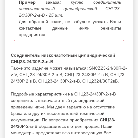
Пример заказа:
куплю соединитель
низкочастотный цилиндрический СНЦ23-
24/30Р-2-в-В - 25 шт.
Для обратной связи, не забудьте указать Ваши
контактные данные и/или реквизиты
предприятия.
Соединитель низкочастотный цилиндрический
СНЦ23-24/30Р-2-в-В
Также это изделие может называться: SNCZ23-24/30R-2-
v-V, СНЦ 23-24/30Р-2-в-В, СНЦ-23-24/30Р-2-в-В, СНЦ23
24/30Р 2 в В, СНЦ23-24 30Р-2-в-В, СНЦ2324/30Р2вВ.
Подробные характеристики на СНЦ23-24/30Р-2-в-В
соединитель низкочастотный цилиндрический
приведены ниже. Мы даем гарантию на отсутствие
брака или других несоответствий технической
документации. По вопросам приобретения
СНЦ23-
24/30Р-2-в-В
обращайтесь в отдел продаж. Наши
менеджеры предоставят всю интересующую Вас