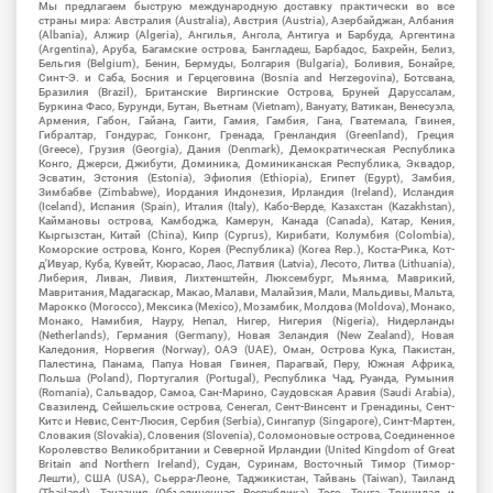
Мы предлагаем быструю международную доставку практически во все
страны мира: Австралия (Australia), Австрия (Austria), Азербайджан, Албания
(Albania), Алжир (Algeria), Ангилья, Ангола, Антигуа и Барбуда, Аргентина
(Argentina), Аруба, Багамские острова, Бангладеш, Барбадос, Бахрейн, Белиз,
Бельгия (Belgium), Бенин, Бермуды, Болгария (Bulgaria), Боливия, Бонайре,
Синт-Э. и Саба, Босния и Герцеговина (Bosnia and Herzegovina), Ботсвана,
Бразилия (Brazil), Британские Виргинские Острова, Бруней Даруссалам,
Буркина Фасо, Бурунди, Бутан, Вьетнам (Vietnam), Вануату, Ватикан, Венесуэла,
Армения, Габон, Гайана, Гаити, Гамия, Гамбия, Гана, Гватемала, Гвинея,
Гибралтар, Гондурас, Гонконг, Гренада, Гренландия (Greenland), Греция
(Greece), Грузия (Georgia), Дания (Denmark), Демократическая Республика
Конго, Джерси, Джибути, Доминика, Доминиканская Республика, Эквадор,
Эсватин, Эстония (Estonia), Эфиопия (Ethiopia), Египет (Egypt), Замбия,
Зимбабве (Zimbabwe), Иордания Индонезия, Ирландия (Ireland), Исландия
(Iceland), Испания (Spain), Италия (Italy), Кабо-Верде, Казахстан (Kazakhstan),
Каймановы острова, Камбоджа, Камерун, Канада (Canada), Катар, Кения,
Кыргызстан, Китай (China), Кипр (Cyprus), Кирибати, Колумбия (Colombia),
Коморские острова, Конго, Корея (Республика) (Korea Rep.), Коста-Рика, Кот-
д'Ивуар, Куба, Кувейт, Кюрасао, Лаос, Латвия (Latvia), Лесото, Литва (Lithuania),
Либерия, Ливан, Ливия, Лихтенштейн, Люксембург, Мьянма, Маврикий,
Мавритания, Мадагаскар, Макао, Малави, Малайзия, Мали, Мальдивы, Мальта,
Марокко (Morocco), Мексика (Mexico), Мозамбик, Молдова (Moldova), Монако,
Монако, Намибия, Науру, Непал, Нигер, Нигерия (Nigeria), Нидерланды
(Netherlands), Германия (Germany), Новая Зеландия (New Zealand), Новая
Каледония, Норвегия (Norway), ОАЭ (UAE), Оман, Острова Кука, Пакистан,
Палестина, Панама, Папуа Новая Гвинея, Парагвай, Перу, Южная Африка,
Польша (Poland), Португалия (Portugal), Республика Чад, Руанда, Румыния
(Romania), Сальвадор, Самоа, Сан-Марино, Саудовская Аравия (Saudi Arabia),
Свазиленд, Сейшельские острова, Сенегал, Сент-Винсент и Гренадины, Сент-
Китс и Невис, Сент-Люсия, Сербия (Serbia), Сингапур (Singapore), Синт-Мартен,
Словакия (Slovakia), Словения (Slovenia), Соломоновые острова, Соединенное
Королевство Великобритании и Северной Ирландии (United Kingdom of Great
Britain and Northern Ireland), Судан, Суринам, Восточный Тимор (Тимор-
Лешти), США (USA), Сьерра-Леоне, Таджикистан, Тайвань (Taiwan), Таиланд
(Thailand), Танзания (Объединенная Республика), Того, Тонга, Тринидад и