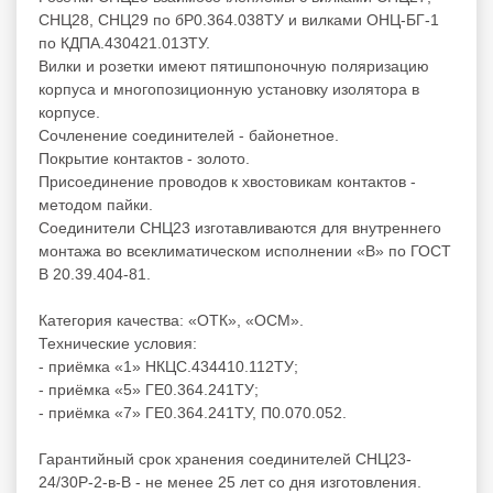
СНЦ28, СНЦ29 по бР0.364.038ТУ и вилками ОНЦ-БГ-1
по КДПА.430421.01ЗТУ.
Вилки и розетки имеют пятишпоночную поляризацию
корпуса и многопозиционную установку изолятора в
корпусе.
Сочленение соединителей - байонетное.
Покрытие контактов - золото.
Присоединение проводов к хвостовикам контактов -
методом пайки.
Соединители СНЦ23 изготавливаются для внутреннего
монтажа во всеклиматическом исполнении «В» по ГОСТ
В 20.39.404-81.
Категория качества: «ОТК», «ОСМ».
Технические условия:
- приёмка «1» НКЦС.434410.112ТУ;
- приёмка «5» ГЕ0.364.241ТУ;
- приёмка «7» ГЕ0.364.241ТУ, П0.070.052.
Гарантийный срок хранения соединителей СНЦ23-
24/30Р-2-в-В - не менее 25 лет со дня изготовления.