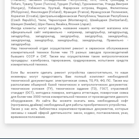
Тобаго, Тувалу, Тунис (Tunisia), Турция (Turkey), Туркменистан, Уганда, Венгрия
(Hungary), Узбекистан, Уругвай, Фарерские острова, Фиджи, Филиппины
(Philippines), Финляндия (Finland), Франция (France), Французская Полинезия,
Хорватия (Croatia), Центральноафриканская Республика, Чешская Республика
(Czech Republic), Чили, Черногория (Montenegro), Швейцария (Switzerland),
Швеция (Sweden), Шри-Ланка, Ямайка, Япония (Japan).
Иногда клиенты могут вводить название нашего интернет магазина или
официальный сайт неправильно - например, западпрыбор, западпрылад,
западпрібор, западприлад, західприбор, західпрібор, захидприбор,
захидприлад, захидпрібор, захидпрыбор, захидпрылад. Правильно -
западприбор.
Наш технический отдел осуществляет ремонт и сервисное обслуживание
измерительной техники более чем 75 разных заводов производителей
бывшего СССР и СНГ. Также мы осуществляем такие метрологические
процедуры: калибровка, тарирование, градуирование, испытание средств
измерительной техники.
Если Вы можете сделать ремонт устройства самостоятельно, то наши
инженеры могут предоставить Вам полный комплект необходимой
технической документации: электрическая схема, ТО, РЭ, ФО, ПС. Также мы
располагаем обширной базой технических и метрологических документов:
технические условия (ТУ), техническое задание (ТЗ), ГОСТ, отраслевой
стандарт (ОСТ), методика поверки, методика аттестации, поверочная схема
для более чем 3500 типов измерительной техники от производителя данного
оборудования. Из сайта Вы можете скачать весь необходимый софт
(программа, драйвер) необходимый для работы приобретенного устройства.
Также у нас есть библиотека нормативно-правовых документов, которые
связаны с нашей сферой деятельности: закон, кодекс, постановление, указ,
временное положение.