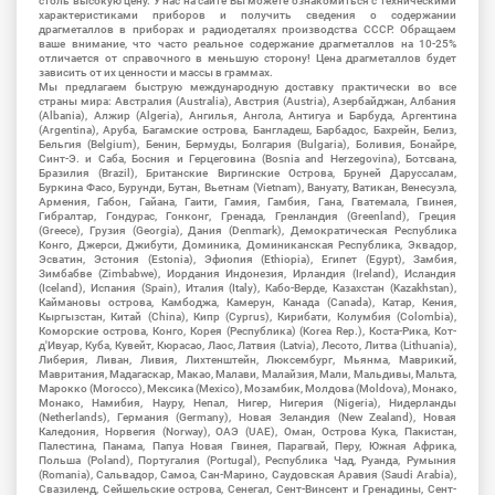
столь высокую цену. У нас на сайте Вы можете ознакомиться с техническими
характеристиками приборов и получить сведения о содержании
драгметаллов в приборах и радиодеталях производства СССР. Обращаем
ваше внимание, что часто реальное содержание драгметаллов на 10-25%
отличается от справочного в меньшую сторону! Цена драгметаллов будет
зависить от их ценности и массы в граммах.
Мы предлагаем быструю международную доставку практически во все
страны мира: Австралия (Australia), Австрия (Austria), Азербайджан, Албания
(Albania), Алжир (Algeria), Ангилья, Ангола, Антигуа и Барбуда, Аргентина
(Argentina), Аруба, Багамские острова, Бангладеш, Барбадос, Бахрейн, Белиз,
Бельгия (Belgium), Бенин, Бермуды, Болгария (Bulgaria), Боливия, Бонайре,
Синт-Э. и Саба, Босния и Герцеговина (Bosnia and Herzegovina), Ботсвана,
Бразилия (Brazil), Британские Виргинские Острова, Бруней Даруссалам,
Буркина Фасо, Бурунди, Бутан, Вьетнам (Vietnam), Вануату, Ватикан, Венесуэла,
Армения, Габон, Гайана, Гаити, Гамия, Гамбия, Гана, Гватемала, Гвинея,
Гибралтар, Гондурас, Гонконг, Гренада, Гренландия (Greenland), Греция
(Greece), Грузия (Georgia), Дания (Denmark), Демократическая Республика
Конго, Джерси, Джибути, Доминика, Доминиканская Республика, Эквадор,
Эсватин, Эстония (Estonia), Эфиопия (Ethiopia), Египет (Egypt), Замбия,
Зимбабве (Zimbabwe), Иордания Индонезия, Ирландия (Ireland), Исландия
(Iceland), Испания (Spain), Италия (Italy), Кабо-Верде, Казахстан (Kazakhstan),
Каймановы острова, Камбоджа, Камерун, Канада (Canada), Катар, Кения,
Кыргызстан, Китай (China), Кипр (Cyprus), Кирибати, Колумбия (Colombia),
Коморские острова, Конго, Корея (Республика) (Korea Rep.), Коста-Рика, Кот-
д'Ивуар, Куба, Кувейт, Кюрасао, Лаос, Латвия (Latvia), Лесото, Литва (Lithuania),
Либерия, Ливан, Ливия, Лихтенштейн, Люксембург, Мьянма, Маврикий,
Мавритания, Мадагаскар, Макао, Малави, Малайзия, Мали, Мальдивы, Мальта,
Марокко (Morocco), Мексика (Mexico), Мозамбик, Молдова (Moldova), Монако,
Монако, Намибия, Науру, Непал, Нигер, Нигерия (Nigeria), Нидерланды
(Netherlands), Германия (Germany), Новая Зеландия (New Zealand), Новая
Каледония, Норвегия (Norway), ОАЭ (UAE), Оман, Острова Кука, Пакистан,
Палестина, Панама, Папуа Новая Гвинея, Парагвай, Перу, Южная Африка,
Польша (Poland), Португалия (Portugal), Республика Чад, Руанда, Румыния
(Romania), Сальвадор, Самоа, Сан-Марино, Саудовская Аравия (Saudi Arabia),
Свазиленд, Сейшельские острова, Сенегал, Сент-Винсент и Гренадины, Сент-