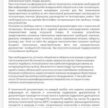
электронные торги, тендер, аукцион.
При отсутствии на официальном сайте в техническом описании необходимой
Вам информации о приборе Вы всегда можете обратиться к нам за помощью.
Наши квалифицированные менеджеры уточнят для Вас технические
характеристики на прибор из его технической документации: инструкция по
эксплуатации, паспорт, формуляр, руководство по эксплуатации, схемы. При
необходимости мы сделаем фотографии интересующего вас прибора, стенда
или устройства.
Описание на приборы взято с технической документации или с технической
литературы. Большинство фото изделий сделаны непосредственно нашими
специалистами перед отгрузкой товара. В описании устройства
предоставлены основные технические характеристики приборов: номинал,
диапазон измерения, класс точности, шкала, напряжение питания, габариты
(размер), вес. Если на сайте Вы увидели несоответствие названия прибора
(модель) техническим характеристикам, фото или прикрепленным
документам - сообщите об этом нам - Вы получите полезный подарок вместе
с покупаемым прибором.
При необходимости, уточнить общий вес и габариты или размер отдельной
части измерителя Вы можете в нашем сервисном центре. Наши инженеры
помогут подобрать полный аналог или наиболее подходящую замену на
интересующий вас прибор. Все аналоги и замена будут протестированы в
одной с наших лабораторий на полное соответствие Вашим требованиям.
Основная особенность нашего интернет магазина проведение объективных
консультаций при выборе необходимого оборудования. У нас работают
около 20 высококвалифицированных специалистов, которые готовы
ответить на все ваши вопросы.
В технической документации на каждый прибор или изделие указывается
информация по перечню и количеству содержания драгметаллов. В
документации приводится точная масса в граммах содержания драгоценных
металлов: золото Au, палладий Pd, платина Pt, серебро Ag, тантал Ta и другие
металлы платиновой группы (МПГ) на единицу изделия. Данные драгметаллы
находятся в природе в очень ограниченном количестве и поэтому имеют