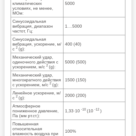
климатических
5000
условиях, не менее,
МОм:
Синусоидальная
вибрация, диапазон
1....5000
частот, Гц:
Синусоидальная
вибрация, ускорение, м/
400 (40)
2
с
(g):
Механический удар,
одиночного действия с
5000 (500)
2
ускорением, м/с
(g):
Механический удар,
многократного действия
1500 (150)
2
с ускорением, м/с
(g):
Линейное ускорение, м/
2000 (200)
2
с
(g):
Атмосферное
-10
-12
пониженное давление,
1,33·10
(10
)
Па (мм рт.ст.):
Повышенная
относительная
100%
влажность воздуха при