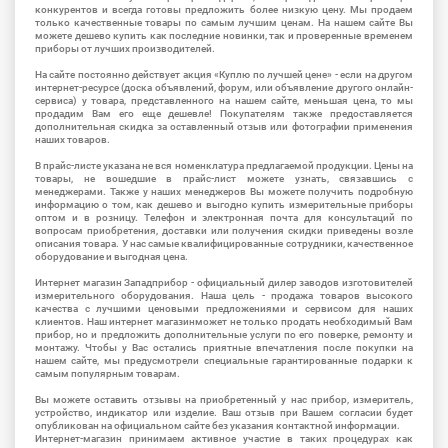
конкурентов и всегда готовы предложить более низкую цену. Мы продаем
только качественные товары по самым лучшим ценам. На нашем сайте Вы
можете дешево купить как последние новинки, так и проверенные временем
приборы от лучших производителей.
На сайте постоянно действует акция «Куплю по лучшей цене» - если на другом
интернет-ресурсе (доска объявлений, форум, или объявление другого онлайн-
сервиса) у товара, представленного на нашем сайте, меньшая цена, то мы
продадим Вам его еще дешевле! Покупателям также предоставляется
дополнительная скидка за оставленный отзыв или фотографии применения
наших товаров.
В прайс-листе указана не вся номенклатура предлагаемой продукции. Цены на
товары, не вошедшие в прайс-лист можете узнать, связавшись с
менеджерами. Также у наших менеджеров Вы можете получить подробную
информацию о том, как дешево и выгодно купить измерительные приборы
оптом и в розницу. Телефон и электронная почта для консультаций по
вопросам приобретения, доставки или получения скидки приведены возле
описания товара. У нас самые квалифицированные сотрудники, качественное
оборудование и выгодная цена.
Интернет магазин Западприбор - официальный дилер заводов изготовителей
измерительного оборудования. Наша цель - продажа товаров высокого
качества с лучшими ценовыми предложениями и сервисом для наших
клиентов. Наш интернет магазинможет не только продать необходимый Вам
прибор, но и предложить дополнительные услуги по его поверке, ремонту и
монтажу. Чтобы у Вас остались приятные впечатления после покупки на
нашем сайте, мы предусмотрели специальные гарантированные подарки к
самым популярным товарам.
Вы можете оставить отзывы на приобретенный у нас прибор, измеритель,
устройство, индикатор или изделие. Ваш отзыв при Вашем согласии будет
опубликован на официальном сайте без указания контактной информации.
Интернет-магазин принимаем активное участие в таких процедурах как