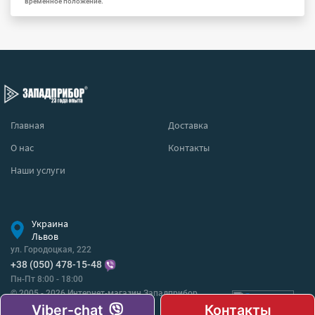
временное положение.
Главная
Доставка
О нас
Контакты
Наши услуги
Украина
Львов
ул. Городоцкая, 222
+38 (050) 478-15-48
Пн-Пт 8:00 - 18:00
© 2005 - 2026 Интернет-магазин Западприбор
Все права защищены.
Viber-chat
Контакты