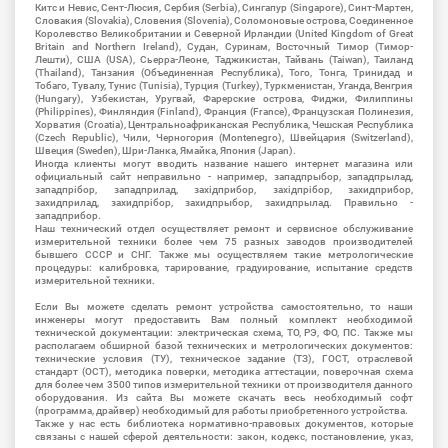
Китс и Невис, Сент-Люсия, Сербия (Serbia), Сингапур (Singapore), Синт-Мартен,
Словакия (Slovakia), Словения (Slovenia), Соломоновые острова, Соединенное
Королевство Великобритании и Северной Ирландии (United Kingdom of Great
Britain and Northern Ireland), Судан, Суринам, Восточный Тимор (Тимор-
Лешти), США (USA), Сьерра-Леоне, Таджикистан, Тайвань (Taiwan), Таиланд
(Thailand), Танзания (Объединенная Республика), Того, Тонга, Тринидад и
Тобаго, Тувалу, Тунис (Tunisia), Турция (Turkey), Туркменистан, Уганда, Венгрия
(Hungary), Узбекистан, Уругвай, Фарерские острова, Фиджи, Филиппины
(Philippines), Финляндия (Finland), Франция (France), Французская Полинезия,
Хорватия (Croatia), Центральноафриканская Республика, Чешская Республика
(Czech Republic), Чили, Черногория (Montenegro), Швейцария (Switzerland),
Швеция (Sweden), Шри-Ланка, Ямайка, Япония (Japan).
Иногда клиенты могут вводить название нашего интернет магазина или
официальный сайт неправильно - например, западпрыбор, западпрылад,
западпрібор, западприлад, західприбор, західпрібор, захидприбор,
захидприлад, захидпрібор, захидпрыбор, захидпрылад. Правильно -
западприбор.
Наш технический отдел осуществляет ремонт и сервисное обслуживание
измерительной техники более чем 75 разных заводов производителей
бывшего СССР и СНГ. Также мы осуществляем такие метрологические
процедуры: калибровка, тарирование, градуирование, испытание средств
измерительной техники.
Если Вы можете сделать ремонт устройства самостоятельно, то наши
инженеры могут предоставить Вам полный комплект необходимой
технической документации: электрическая схема, ТО, РЭ, ФО, ПС. Также мы
располагаем обширной базой технических и метрологических документов:
технические условия (ТУ), техническое задание (ТЗ), ГОСТ, отраслевой
стандарт (ОСТ), методика поверки, методика аттестации, поверочная схема
для более чем 3500 типов измерительной техники от производителя данного
оборудования. Из сайта Вы можете скачать весь необходимый софт
(программа, драйвер) необходимый для работы приобретенного устройства.
Также у нас есть библиотека нормативно-правовых документов, которые
связаны с нашей сферой деятельности: закон, кодекс, постановление, указ,