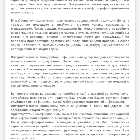
сервиса) у товара, представленного на нашем сайте, меньшая цена, то мы
продадим Вам его еще дешевле! Покупателям также предоставляется
дополнительная скидка за оставленный отзыв или фотографии применения
наших товаров.
В прайс-листе указана не вся номенклатура предлагаемой продукции. Цены на
товары, не вошедшие в прайс-лист можете узнать, связавшись с
менеджерами. Также у наших менеджеров Вы можете получить подробную
информацию о том, как дешево и выгодно купить измерительные приборы
оптом и в розницу. Телефон и электронная почта для консультаций по
вопросам приобретения, доставки или получения скидки приведены возле
описания товара. У нас самые квалифицированные сотрудники, качественное
оборудование и выгодная цена.
Интернет магазин Западприбор - официальный дилер заводов изготовителей
измерительного оборудования. Наша цель - продажа товаров высокого
качества с лучшими ценовыми предложениями и сервисом для наших
клиентов. Наш интернет магазинможет не только продать необходимый Вам
прибор, но и предложить дополнительные услуги по его поверке, ремонту и
монтажу. Чтобы у Вас остались приятные впечатления после покупки на
нашем сайте, мы предусмотрели специальные гарантированные подарки к
самым популярным товарам.
Вы можете оставить отзывы на приобретенный у нас прибор, измеритель,
устройство, индикатор или изделие. Ваш отзыв при Вашем согласии будет
опубликован на официальном сайте без указания контактной информации.
Интернет-магазин принимаем активное участие в таких процедурах как
электронные торги, тендер, аукцион.
При отсутствии на официальном сайте в техническом описании необходимой
Вам информации о приборе Вы всегда можете обратиться к нам за помощью.
Наши квалифицированные менеджеры уточнят для Вас технические
характеристики на прибор из его технической документации: инструкция по
эксплуатации, паспорт, формуляр, руководство по эксплуатации, схемы. При
необходимости мы сделаем фотографии интересующего вас прибора, стенда
или устройства.