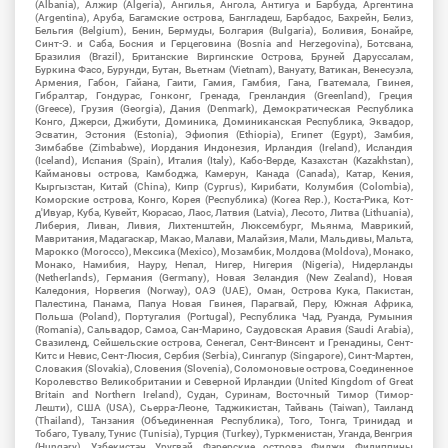
(Albania), Алжир (Algeria), Ангилья, Ангола, Антигуа и Барбуда, Аргентина
(Argentina), Аруба, Багамские острова, Бангладеш, Барбадос, Бахрейн, Белиз,
Бельгия (Belgium), Бенин, Бермуды, Болгария (Bulgaria), Боливия, Бонайре,
Синт-Э. и Саба, Босния и Герцеговина (Bosnia and Herzegovina), Ботсвана,
Бразилия (Brazil), Британские Виргинские Острова, Бруней Даруссалам,
Буркина Фасо, Бурунди, Бутан, Вьетнам (Vietnam), Вануату, Ватикан, Венесуэла,
Армения, Габон, Гайана, Гаити, Гамия, Гамбия, Гана, Гватемала, Гвинея,
Гибралтар, Гондурас, Гонконг, Гренада, Гренландия (Greenland), Греция
(Greece), Грузия (Georgia), Дания (Denmark), Демократическая Республика
Конго, Джерси, Джибути, Доминика, Доминиканская Республика, Эквадор,
Эсватин, Эстония (Estonia), Эфиопия (Ethiopia), Египет (Egypt), Замбия,
Зимбабве (Zimbabwe), Иордания Индонезия, Ирландия (Ireland), Исландия
(Iceland), Испания (Spain), Италия (Italy), Кабо-Верде, Казахстан (Kazakhstan),
Каймановы острова, Камбоджа, Камерун, Канада (Canada), Катар, Кения,
Кыргызстан, Китай (China), Кипр (Cyprus), Кирибати, Колумбия (Colombia),
Коморские острова, Конго, Корея (Республика) (Korea Rep.), Коста-Рика, Кот-
д'Ивуар, Куба, Кувейт, Кюрасао, Лаос, Латвия (Latvia), Лесото, Литва (Lithuania),
Либерия, Ливан, Ливия, Лихтенштейн, Люксембург, Мьянма, Маврикий,
Мавритания, Мадагаскар, Макао, Малави, Малайзия, Мали, Мальдивы, Мальта,
Марокко (Morocco), Мексика (Mexico), Мозамбик, Молдова (Moldova), Монако,
Монако, Намибия, Науру, Непал, Нигер, Нигерия (Nigeria), Нидерланды
(Netherlands), Германия (Germany), Новая Зеландия (New Zealand), Новая
Каледония, Норвегия (Norway), ОАЭ (UAE), Оман, Острова Кука, Пакистан,
Палестина, Панама, Папуа Новая Гвинея, Парагвай, Перу, Южная Африка,
Польша (Poland), Португалия (Portugal), Республика Чад, Руанда, Румыния
(Romania), Сальвадор, Самоа, Сан-Марино, Саудовская Аравия (Saudi Arabia),
Свазиленд, Сейшельские острова, Сенегал, Сент-Винсент и Гренадины, Сент-
Китс и Невис, Сент-Люсия, Сербия (Serbia), Сингапур (Singapore), Синт-Мартен,
Словакия (Slovakia), Словения (Slovenia), Соломоновые острова, Соединенное
Королевство Великобритании и Северной Ирландии (United Kingdom of Great
Britain and Northern Ireland), Судан, Суринам, Восточный Тимор (Тимор-
Лешти), США (USA), Сьерра-Леоне, Таджикистан, Тайвань (Taiwan), Таиланд
(Thailand), Танзания (Объединенная Республика), Того, Тонга, Тринидад и
Тобаго, Тувалу, Тунис (Tunisia), Турция (Turkey), Туркменистан, Уганда, Венгрия
(Hungary), Узбекистан, Уругвай, Фарерские острова, Фиджи, Филиппины