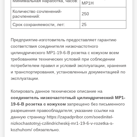
Минимальная наработка, часов:
МР1Н
Количество сочленений-
250
расчленений:
Срок сохраняемости, лет:
25
Предприятие-изготовитель предоставляет гарантию
соответствия соединителя низкочастотного
цилиндрического МР1-19-6-В розетка с кожухом всем
требованиям технических условий при соблюдении
потребителем правил и условий эксплуатации, хранения
и транспортирования, установленных документацией по
эксплуатации.
Копировать данное техническое описание на
соединитель низкочастотный цилиндрический МР1-
19-6-В розетка с кожухом
запрещено без письменного
разрешения правообладателя; указание ссылки на
данную страницу https://zapadpribor.com/soedinitel-
nizkochastotnyj-czilindricheskij-mr1-19-6-v-rozetka-s-
kozhuhom/ обязательно.