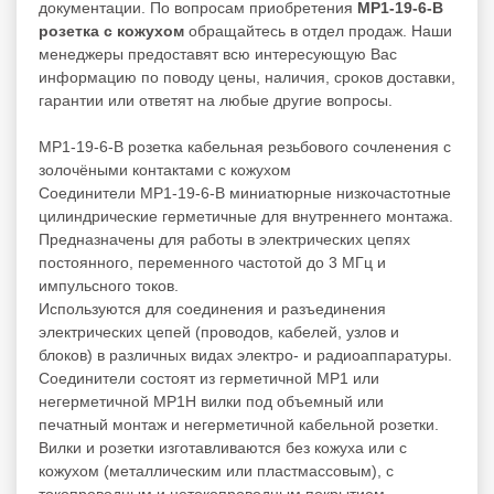
документации. По вопросам приобретения
МР1-19-6-В
розетка с кожухом
обращайтесь в отдел продаж. Наши
менеджеры предоставят всю интересующую Вас
информацию по поводу цены, наличия, сроков доставки,
гарантии или ответят на любые другие вопросы.
МР1-19-6-В розетка кабельная резьбового сочленения с
золочёными контактами с кожухом
Соединители МР1-19-6-В миниатюрные низкочастотные
цилиндрические герметичные для внутреннего монтажа.
Предназначены для работы в электрических цепях
постоянного, переменного частотой до 3 МГц и
импульсного токов.
Используются для соединения и разъединения
электрических цепей (проводов, кабелей, узлов и
блоков) в различных видах электро- и радиоаппаратуры.
Соединители состоят из герметичной МР1 или
негерметичной МР1Н вилки под объемный или
печатный монтаж и негерметичной кабельной розетки.
Вилки и розетки изготавливаются без кожуха или с
кожухом (металлическим или пластмассовым), с
токопроводным и нетокопроводным покрытием.