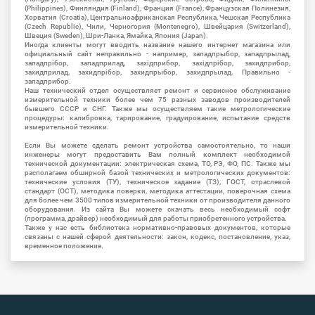
(Philippines), Финляндия (Finland), Франция (France), Французская Полинезия,
Хорватия (Croatia), Центральноафриканская Республика, Чешская Республика
(Czech Republic), Чили, Черногория (Montenegro), Швейцария (Switzerland),
Швеция (Sweden), Шри-Ланка, Ямайка, Япония (Japan).
Иногда клиенты могут вводить название нашего интернет магазина или
официальный сайт неправильно - например, западпрыбор, западпрылад,
западпрібор, западприлад, західприбор, західпрібор, захидприбор,
захидприлад, захидпрібор, захидпрыбор, захидпрылад. Правильно -
западприбор.
Наш технический отдел осуществляет ремонт и сервисное обслуживание
измерительной техники более чем 75 разных заводов производителей
бывшего СССР и СНГ. Также мы осуществляем такие метрологические
процедуры: калибровка, тарирование, градуирование, испытание средств
измерительной техники.
Если Вы можете сделать ремонт устройства самостоятельно, то наши
инженеры могут предоставить Вам полный комплект необходимой
технической документации: электрическая схема, ТО, РЭ, ФО, ПС. Также мы
располагаем обширной базой технических и метрологических документов:
технические условия (ТУ), техническое задание (ТЗ), ГОСТ, отраслевой
стандарт (ОСТ), методика поверки, методика аттестации, поверочная схема
для более чем 3500 типов измерительной техники от производителя данного
оборудования. Из сайта Вы можете скачать весь необходимый софт
(программа, драйвер) необходимый для работы приобретенного устройства.
Также у нас есть библиотека нормативно-правовых документов, которые
связаны с нашей сферой деятельности: закон, кодекс, постановление, указ,
временное положение.