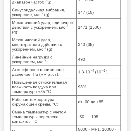
диапазон частот, Гц:
Синусоидальная вибрация,
147 (15)
2
ускорение, м/с
(g):
Механический удар, одиночного
2
действия с ускорением, м/с
1471 (1500)
(g):
Механический удар,
многократного действия с
343 (35)
2
ускорением, м/с
(g):
Линейные нагрузки с
490
2
ускорением, м/с
:
Атмосферное пониженное
-4
-6
1,3·10
(10
)
давление, Па (мм рт.ст.):
Повышенная относительная
влажность воздуха при
98%
температуре +35 °С:
Рабочая температура
от -60 до +85
окружающей среды, °C:
Смена температур с учетом
температуры перегрева
-60....+105
контактов, °C:
5000 - МР1, 10000 -