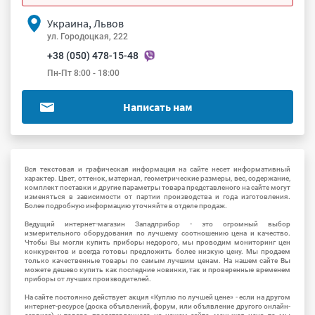
Украина, Львов
ул. Городоцкая, 222
+38 (050) 478-15-48
Пн-Пт 8:00 - 18:00
Написать нам
Вся текстовая и графическая информация на сайте несет информативный
характер. Цвет, оттенок, материал, геометрические размеры, вес, содержание,
комплект поставки и другие параметры товара представленого на сайте могут
изменяться в зависимости от партии производства и года изготовления.
Более подробную информацию уточняйте в отделе продаж.
Ведущий интернет-магазин Западприбор - это огромный выбор
измерительного оборудования по лучшему соотношению цена и качество.
Чтобы Вы могли купить приборы недорого, мы проводим мониторинг цен
конкурентов и всегда готовы предложить более низкую цену. Мы продаем
только качественные товары по самым лучшим ценам. На нашем сайте Вы
можете дешево купить как последние новинки, так и проверенные временем
приборы от лучших производителей.
На сайте постоянно действует акция «Куплю по лучшей цене» - если на другом
интернет-ресурсе (доска объявлений, форум, или объявление другого онлайн-