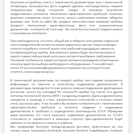
Описание на приборы взято с технической документации или с технической
литературы. Большинство фото изделий сделаны непосредственно нашими
специалистами перед отгрузкой товара. В описании устройства
предоставлены основные технические характеристики приборов: номинал,
диапазон измерения, класс точности, шкала, напряжение питания, габариты
(размер), вес. Если на сайте Вы увидели несоответствие названия прибора
(модель) техническим характеристикам, фото или прикрепленным
документам - сообщите об этом нам - Вы получите полезный подарок вместе
с покупаемым прибором.
При необходимости, уточнить общий вес и габариты или размер отдельной
части измерителя Вы можете в нашем сервисном центре. Наши инженеры
помогут подобрать полный аналог или наиболее подходящую замену на
интересующий вас прибор. Все аналоги и замена будут протестированы в
одной с наших лабораторий на полное соответствие Вашим требованиям.
Основная особенность нашего интернет магазина проведение объективных
консультаций при выборе необходимого оборудования. У нас работают
около 20 высококвалифицированных специалистов, которые готовы
ответить на все ваши вопросы.
В технической документации на каждый прибор или изделие указывается
информация по перечню и количеству содержания драгметаллов. В
документации приводится точная масса в граммах содержания драгоценных
металлов: золото Au, палладий Pd, платина Pt, серебро Ag, тантал Ta и другие
металлы платиновой группы (МПГ) на единицу изделия. Данные драгметаллы
находятся в природе в очень ограниченном количестве и поэтому имеют
столь высокую цену. У нас на сайте Вы можете ознакомиться с техническими
характеристиками приборов и получить сведения о содержании
драгметаллов в приборах и радиодеталях производства СССР. Обращаем
ваше внимание, что часто реальное содержание драгметаллов на 10-25%
отличается от справочного в меньшую сторону! Цена драгметаллов будет
зависить от их ценности и массы в граммах.
Мы предлагаем быструю международную доставку практически во все
страны мира: Австралия (Australia), Австрия (Austria), Азербайджан, Албания