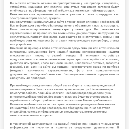
Вы можете оставить отзывы на приобретенный у нас прибор, измеритель,
устройство, индикатор или изделие. Ваш отзыв при Вашем согласии будет
опубликован на официальном сайте без указания контактной информации.
Интернет-магазин принимаем активное участие в таких процедурах как
электронные торги, тендер, аукцион.
При отсутствии на официальном сайте в техническом описании необходимой
Вам информации о приборе Вы всегда можете обратиться к нам за помощью.
Наши квалифицированные менеджеры уточнят для Вас технические
характеристики на прибор из его технической документации: инструкция по
эксплуатации, паспорт, формуляр, руководство по эксплуатации, схемы. При
необходимости мы сделаем фотографии интересующего вас прибора, стенда
или устройства.
Описание на приборы взято с технической документации или с технической
литературы. Большинство фото изделий сделаны непосредственно нашими
специалистами перед отгрузкой товара. В описании устройства
предоставлены основные технические характеристики приборов: номинал,
диапазон измерения, класс точности, шкала, напряжение питания, габариты
(размер), вес. Если на сайте Вы увидели несоответствие названия прибора
(модель) техническим характеристикам, фото или прикрепленным
документам - сообщите об этом нам - Вы получите полезный подарок вместе
с покупаемым прибором.
При необходимости, уточнить общий вес и габариты или размер отдельной
части измерителя Вы можете в нашем сервисном центре. Наши инженеры
помогут подобрать полный аналог или наиболее подходящую замену на
интересующий вас прибор. Все аналоги и замена будут протестированы в
одной с наших лабораторий на полное соответствие Вашим требованиям.
Основная особенность нашего интернет магазина проведение объективных
консультаций при выборе необходимого оборудования. У нас работают
около 20 высококвалифицированных специалистов, которые готовы
ответить на все ваши вопросы.
В технической документации на каждый прибор или изделие указывается
информация по перечню и количеству содержания драгметаллов. В