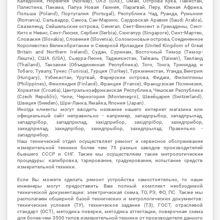
Каледония, Норвегия (Norway), ОАЭ (UAE), Оман, Острова Кука, Пакистан,
Палестина, Панама, Папуа Новая Гвинея, Парагвай, Перу, Южная Африка,
Польша (Poland), Португалия (Portugal), Республика Чад, Руанда, Румыния
(Romania), Сальвадор, Самоа, Сан-Марино, Саудовская Аравия (Saudi Arabia),
Свазиленд, Сейшельские острова, Сенегал, Сент-Винсент и Гренадины, Сент-
Китс и Невис, Сент-Люсия, Сербия (Serbia), Сингапур (Singapore), Синт-Мартен,
Словакия (Slovakia), Словения (Slovenia), Соломоновые острова, Соединенное
Королевство Великобритании и Северной Ирландии (United Kingdom of Great
Britain and Northern Ireland), Судан, Суринам, Восточный Тимор (Тимор-
Лешти), США (USA), Сьерра-Леоне, Таджикистан, Тайвань (Taiwan), Таиланд
(Thailand), Танзания (Объединенная Республика), Того, Тонга, Тринидад и
Тобаго, Тувалу, Тунис (Tunisia), Турция (Turkey), Туркменистан, Уганда, Венгрия
(Hungary), Узбекистан, Уругвай, Фарерские острова, Фиджи, Филиппины
(Philippines), Финляндия (Finland), Франция (France), Французская Полинезия,
Хорватия (Croatia), Центральноафриканская Республика, Чешская Республика
(Czech Republic), Чили, Черногория (Montenegro), Швейцария (Switzerland),
Швеция (Sweden), Шри-Ланка, Ямайка, Япония (Japan).
Иногда клиенты могут вводить название нашего интернет магазина или
официальный сайт неправильно - например, западпрыбор, западпрылад,
западпрібор, западприлад, західприбор, західпрібор, захидприбор,
захидприлад, захидпрібор, захидпрыбор, захидпрылад. Правильно -
западприбор.
Наш технический отдел осуществляет ремонт и сервисное обслуживание
измерительной техники более чем 75 разных заводов производителей
бывшего СССР и СНГ. Также мы осуществляем такие метрологические
процедуры: калибровка, тарирование, градуирование, испытание средств
измерительной техники.
Если Вы можете сделать ремонт устройства самостоятельно, то наши
инженеры могут предоставить Вам полный комплект необходимой
технической документации: электрическая схема, ТО, РЭ, ФО, ПС. Также мы
располагаем обширной базой технических и метрологических документов:
технические условия (ТУ), техническое задание (ТЗ), ГОСТ, отраслевой
стандарт (ОСТ), методика поверки, методика аттестации, поверочная схема
для более чем 3500 типов измерительной техники от производителя данного