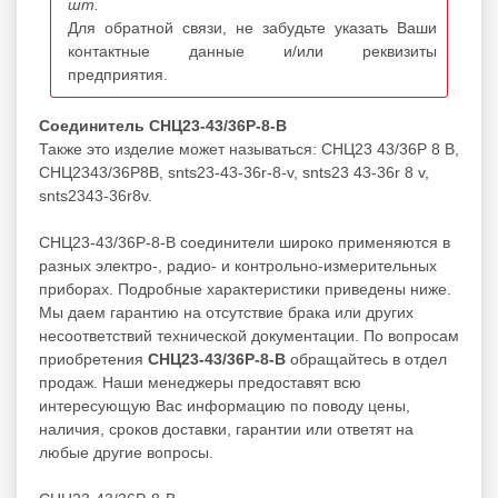
шт.
Для обратной связи, не забудьте указать Ваши
контактные данные и/или реквизиты
предприятия.
Соединитель СНЦ23-43/36Р-8-В
Также это изделие может называться: СНЦ23 43/36Р 8 В,
СНЦ2343/36Р8В, snts23-43-36r-8-v, snts23 43-36r 8 v,
snts2343-36r8v.
СНЦ23-43/36Р-8-В соединители широко применяются в
разных электро-, радио- и контрольно-измерительных
приборах. Подробные характеристики приведены ниже.
Мы даем гарантию на отсутствие брака или других
несоответствий технической документации. По вопросам
приобретения
СНЦ23-43/36Р-8-В
обращайтесь в отдел
продаж. Наши менеджеры предоставят всю
интересующую Вас информацию по поводу цены,
наличия, сроков доставки, гарантии или ответят на
любые другие вопросы.