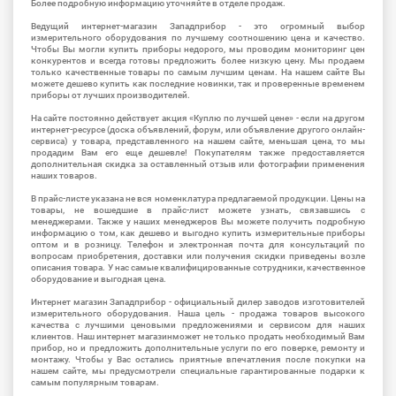
Более подробную информацию уточняйте в отделе продаж.
Ведущий интернет-магазин Западприбор - это огромный выбор
измерительного оборудования по лучшему соотношению цена и качество.
Чтобы Вы могли купить приборы недорого, мы проводим мониторинг цен
конкурентов и всегда готовы предложить более низкую цену. Мы продаем
только качественные товары по самым лучшим ценам. На нашем сайте Вы
можете дешево купить как последние новинки, так и проверенные временем
приборы от лучших производителей.
На сайте постоянно действует акция «Куплю по лучшей цене» - если на другом
интернет-ресурсе (доска объявлений, форум, или объявление другого онлайн-
сервиса) у товара, представленного на нашем сайте, меньшая цена, то мы
продадим Вам его еще дешевле! Покупателям также предоставляется
дополнительная скидка за оставленный отзыв или фотографии применения
наших товаров.
В прайс-листе указана не вся номенклатура предлагаемой продукции. Цены на
товары, не вошедшие в прайс-лист можете узнать, связавшись с
менеджерами. Также у наших менеджеров Вы можете получить подробную
информацию о том, как дешево и выгодно купить измерительные приборы
оптом и в розницу. Телефон и электронная почта для консультаций по
вопросам приобретения, доставки или получения скидки приведены возле
описания товара. У нас самые квалифицированные сотрудники, качественное
оборудование и выгодная цена.
Интернет магазин Западприбор - официальный дилер заводов изготовителей
измерительного оборудования. Наша цель - продажа товаров высокого
качества с лучшими ценовыми предложениями и сервисом для наших
клиентов. Наш интернет магазинможет не только продать необходимый Вам
прибор, но и предложить дополнительные услуги по его поверке, ремонту и
монтажу. Чтобы у Вас остались приятные впечатления после покупки на
нашем сайте, мы предусмотрели специальные гарантированные подарки к
самым популярным товарам.