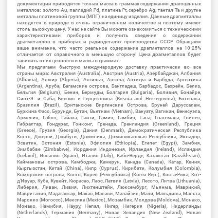
документации приводится точная масса в граммах содержания драгоценных
металлов: золото Au, палладий Pd, платина Pt, серебро Ag, тантал Ta и другие
металлы платиновой группы (МПГ) на единицу изделия. Данные драгметаллы
находятся в природе в очень ограниченном количестве и поэтому имеют
столь высокую цену. У нас на сайте Вы можете ознакомиться с техническими
характеристиками приборов и получить сведения о содержании
драгметаллов в приборах и радиодеталях производства СССР. Обращаем
ваше внимание, что часто реальное содержание драгметаллов на 10-25%
отличается от справочного в меньшую сторону! Цена драгметаллов будет
зависить от их ценности и массы в граммах.
Мы предлагаем быструю международную доставку практически во все
страны мира: Австралия (Australia), Австрия (Austria), Азербайджан, Албания
(Albania), Алжир (Algeria), Ангилья, Ангола, Антигуа и Барбуда, Аргентина
(Argentina), Аруба, Багамские острова, Бангладеш, Барбадос, Бахрейн, Белиз,
Бельгия (Belgium), Бенин, Бермуды, Болгария (Bulgaria), Боливия, Бонайре,
Синт-Э. и Саба, Босния и Герцеговина (Bosnia and Herzegovina), Ботсвана,
Бразилия (Brazil), Британские Виргинские Острова, Бруней Даруссалам,
Буркина Фасо, Бурунди, Бутан, Вьетнам (Vietnam), Вануату, Ватикан, Венесуэла,
Армения, Габон, Гайана, Гаити, Гамия, Гамбия, Гана, Гватемала, Гвинея,
Гибралтар, Гондурас, Гонконг, Гренада, Гренландия (Greenland), Греция
(Greece), Грузия (Georgia), Дания (Denmark), Демократическая Республика
Конго, Джерси, Джибути, Доминика, Доминиканская Республика, Эквадор,
Эсватин, Эстония (Estonia), Эфиопия (Ethiopia), Египет (Egypt), Замбия,
Зимбабве (Zimbabwe), Иордания Индонезия, Ирландия (Ireland), Исландия
(Iceland), Испания (Spain), Италия (Italy), Кабо-Верде, Казахстан (Kazakhstan),
Каймановы острова, Камбоджа, Камерун, Канада (Canada), Катар, Кения,
Кыргызстан, Китай (China), Кипр (Cyprus), Кирибати, Колумбия (Colombia),
Коморские острова, Конго, Корея (Республика) (Korea Rep.), Коста-Рика, Кот-
д'Ивуар, Куба, Кувейт, Кюрасао, Лаос, Латвия (Latvia), Лесото, Литва (Lithuania),
Либерия, Ливан, Ливия, Лихтенштейн, Люксембург, Мьянма, Маврикий,
Мавритания, Мадагаскар, Макао, Малави, Малайзия, Мали, Мальдивы, Мальта,
Марокко (Morocco), Мексика (Mexico), Мозамбик, Молдова (Moldova), Монако,
Монако, Намибия, Науру, Непал, Нигер, Нигерия (Nigeria), Нидерланды
(Netherlands), Германия (Germany), Новая Зеландия (New Zealand), Новая