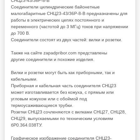
СНЦ23-43/36Р-8-В
Соединители цилиндрические байонетные
малогабаритные СНЦ23-43/36Р-8-В предназначены для
работы в электрических цепях постоянного и
переменного (частотой до 3 МГц) токов при напряжении
до 700 В.
Соединители состоят из двух частей: вилки и розетки.
Также на сайте zapadpribor.com представлены
другие
соединители
и
похожие
изделия.
Вилки и розетки могут быть как приборными, так и
кабельными.
Приборная и кабельная часть соединителя СНЦ23
может изготавливается без кожуха, с прямым или
угловым кожухом или с обоймой под
термоусаживающиеся трубки.
Розетки СНЦ23 сочленяются с вилками СНЦ27, СНЦ28,
СНЦ29, выпускаемыми по техническим условиям
бР0.364.038ТУ.
Графическое изображение соединителя СНЦ23-