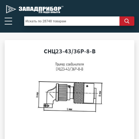
СНЦ23-43/36Р-8-В