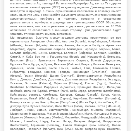
металлов: золото Au, палладий Pd, платина Pt, серебро Ag, тантал Ta и другие
металлы платиновой группы (МПГ) на единицу изделия. Данные драгметаллы
находятся в природе в очень ограниченном количестве и поэтому имеют
столь высокую цену. У нас на сайте Вы можете ознакомиться с техническими
характеристиками приборов и получить сведения о содержании
драгметаллов в приборах и радиодеталях производства СССР. Обращаем
ваше внимание, что часто реальное содержание драгметаллов на 10-25%
отличается от справочного в меньшую сторону! Цена драгметаллов будет
зависить от их ценности и массы в граммах.
Мы предлагаем быструю международную доставку практически во все
страны мира: Австралия (Australia), Австрия (Austria), Азербайджан, Албания
(Albania), Алжир (Algeria), Ангилья, Ангола, Антигуа и Барбуда, Аргентина
(Argentina), Аруба, Багамские острова, Бангладеш, Барбадос, Бахрейн, Белиз,
Бельгия (Belgium), Бенин, Бермуды, Болгария (Bulgaria), Боливия, Бонайре,
Синт-Э. и Саба, Босния и Герцеговина (Bosnia and Herzegovina), Ботсвана,
Бразилия (Brazil), Британские Виргинские Острова, Бруней Даруссалам,
Буркина Фасо, Бурунди, Бутан, Вьетнам (Vietnam), Вануату, Ватикан, Венесуэла,
Армения, Габон, Гайана, Гаити, Гамия, Гамбия, Гана, Гватемала, Гвинея,
Гибралтар, Гондурас, Гонконг, Гренада, Гренландия (Greenland), Греция
(Greece), Грузия (Georgia), Дания (Denmark), Демократическая Республика
Конго, Джерси, Джибути, Доминика, Доминиканская Республика, Эквадор,
Эсватин, Эстония (Estonia), Эфиопия (Ethiopia), Египет (Egypt), Замбия,
Зимбабве (Zimbabwe), Иордания Индонезия, Ирландия (Ireland), Исландия
(Iceland), Испания (Spain), Италия (Italy), Кабо-Верде, Казахстан (Kazakhstan),
Каймановы острова, Камбоджа, Камерун, Канада (Canada), Катар, Кения,
Кыргызстан, Китай (China), Кипр (Cyprus), Кирибати, Колумбия (Colombia),
Коморские острова, Конго, Корея (Республика) (Korea Rep.), Коста-Рика, Кот-
д'Ивуар, Куба, Кувейт, Кюрасао, Лаос, Латвия (Latvia), Лесото, Литва (Lithuania),
Либерия, Ливан, Ливия, Лихтенштейн, Люксембург, Мьянма, Маврикий,
Мавритания, Мадагаскар, Макао, Малави, Малайзия, Мали, Мальдивы, Мальта,
Марокко (Morocco), Мексика (Mexico), Мозамбик, Молдова (Moldova), Монако,
Монако, Намибия, Науру, Непал, Нигер, Нигерия (Nigeria), Нидерланды
(Netherlands), Германия (Germany), Новая Зеландия (New Zealand), Новая
Каледония, Норвегия (Norway), ОАЭ (UAE), Оман, Острова Кука, Пакистан,