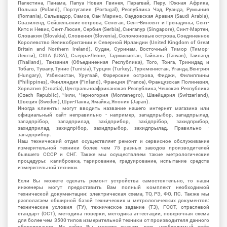
Палестина, Панама, Папуа Новая Гвинея, Парагвай, Перу, Южная Африка,
Польша (Poland), Португалия (Portugal), Республика Чад, Руанда, Румыния
(Romania), Сальвадор, Самоа, Сан-Марино, Саудовская Аравия (Saudi Arabia),
Свазиленд, Сейшельские острова, Сенегал, Сент-Винсент и Гренадины, Сент-
Китс и Невис, Сент-Люсия, Сербия (Serbia), Сингапур (Singapore), Синт-Мартен,
Словакия (Slovakia), Словения (Slovenia), Соломоновые острова, Соединенное
Королевство Великобритании и Северной Ирландии (United Kingdom of Great
Britain and Northern Ireland), Судан, Суринам, Восточный Тимор (Тимор-
Лешти), США (USA), Сьерра-Леоне, Таджикистан, Тайвань (Taiwan), Таиланд
(Thailand), Танзания (Объединенная Республика), Того, Тонга, Тринидад и
Тобаго, Тувалу, Тунис (Tunisia), Турция (Turkey), Туркменистан, Уганда, Венгрия
(Hungary), Узбекистан, Уругвай, Фарерские острова, Фиджи, Филиппины
(Philippines), Финляндия (Finland), Франция (France), Французская Полинезия,
Хорватия (Croatia), Центральноафриканская Республика, Чешская Республика
(Czech Republic), Чили, Черногория (Montenegro), Швейцария (Switzerland),
Швеция (Sweden), Шри-Ланка, Ямайка, Япония (Japan).
Иногда клиенты могут вводить название нашего интернет магазина или
официальный сайт неправильно - например, западпрыбор, западпрылад,
западпрібор, западприлад, західприбор, західпрібор, захидприбор,
захидприлад, захидпрібор, захидпрыбор, захидпрылад. Правильно -
западприбор.
Наш технический отдел осуществляет ремонт и сервисное обслуживание
измерительной техники более чем 75 разных заводов производителей
бывшего СССР и СНГ. Также мы осуществляем такие метрологические
процедуры: калибровка, тарирование, градуирование, испытание средств
измерительной техники.
Если Вы можете сделать ремонт устройства самостоятельно, то наши
инженеры могут предоставить Вам полный комплект необходимой
технической документации: электрическая схема, ТО, РЭ, ФО, ПС. Также мы
располагаем обширной базой технических и метрологических документов:
технические условия (ТУ), техническое задание (ТЗ), ГОСТ, отраслевой
стандарт (ОСТ), методика поверки, методика аттестации, поверочная схема
для более чем 3500 типов измерительной техники от производителя данного
оборудования. Из сайта Вы можете скачать весь необходимый софт