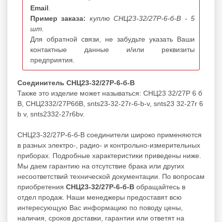
Email
.
Пример заказа:
куплю СНЦ23-32/27Р-6-б-В - 5
шт.
Для обратной связи, не забудьте указать Ваши
контактные данные и/или реквизиты
предприятия.
Соединитель СНЦ23-32/27Р-6-б-В
Также это изделие может называться: СНЦ23 32/27Р 6 б
В, СНЦ2332/27Р6бВ, snts23-32-27r-6-b-v, snts23 32-27r 6
b v, snts2332-27r6bv.
СНЦ23-32/27Р-6-б-В соединители широко применяются
в разных электро-, радио- и контрольно-измерительных
приборах. Подробные характеристики приведены ниже.
Мы даем гарантию на отсутствие брака или других
несоответствий технической документации. По вопросам
приобретения
СНЦ23-32/27Р-6-б-В
обращайтесь в
отдел продаж. Наши менеджеры предоставят всю
интересующую Вас информацию по поводу цены,
наличия, сроков доставки, гарантии или ответят на