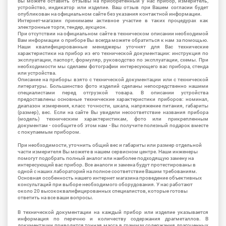
Вы можете оставить отзывы на приобретенный у нас прибор, измеритель,
устройство, индикатор или изделие. Ваш отзыв при Вашем согласии будет
опубликован на официальном сайте без указания контактной информации.
Интернет-магазин принимаем активное участие в таких процедурах как
электронные торги, тендер, аукцион.
При отсутствии на официальном сайте в техническом описании необходимой
Вам информации о приборе Вы всегда можете обратиться к нам за помощью.
Наши квалифицированные менеджеры уточнят для Вас технические
характеристики на прибор из его технической документации: инструкция по
эксплуатации, паспорт, формуляр, руководство по эксплуатации, схемы. При
необходимости мы сделаем фотографии интересующего вас прибора, стенда
или устройства.
Описание на приборы взято с технической документации или с технической
литературы. Большинство фото изделий сделаны непосредственно нашими
специалистами перед отгрузкой товара. В описании устройства
предоставлены основные технические характеристики приборов: номинал,
диапазон измерения, класс точности, шкала, напряжение питания, габариты
(размер), вес. Если на сайте Вы увидели несоответствие названия прибора
(модель) техническим характеристикам, фото или прикрепленным
документам - сообщите об этом нам - Вы получите полезный подарок вместе
с покупаемым прибором.
При необходимости, уточнить общий вес и габариты или размер отдельной
части измерителя Вы можете в нашем сервисном центре. Наши инженеры
помогут подобрать полный аналог или наиболее подходящую замену на
интересующий вас прибор. Все аналоги и замена будут протестированы в
одной с наших лабораторий на полное соответствие Вашим требованиям.
Основная особенность нашего интернет магазина проведение объективных
консультаций при выборе необходимого оборудования. У нас работают
около 20 высококвалифицированных специалистов, которые готовы
ответить на все ваши вопросы.
В технической документации на каждый прибор или изделие указывается
информация по перечню и количеству содержания драгметаллов. В
документации приводится точная масса в граммах содержания драгоценных