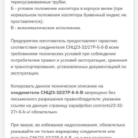
термоусаживаемые трубки;
Б - угловое положение изолятора в корпусе вилки (при
нормальном положении изолятора буквенный индекс не
проставляется);
В - всеклиматическое исполнение.
Предприятие-изготовитель предоставляет гарантию
соответствия соединителя СНЦ23-32/27Р-6-б-В всем
требованиям технических условий при соблюдении
потребителем правил и условий эксплуатации, хранения
и транспортирования, установленных документацией по
эксплуатации.
Копировать данное техническое описание на
соединители СНЦ23-32/27Р-6-б-В
запрещено без
письменного разрешения правообладателя; указание
ссылки на данную страницу zapadpribor.com/snts23-32-
27r-6-b-v/ обязательно.
При заказе, во избежание недопонимания, обязательно
указывайте не только маркировку соединителя или
разъёма СНЦ23-32/27Р-6-б-В, но и вид контактов –