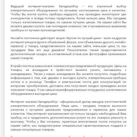
Ведущий интернет-магазин Западприбор - это огромный выбор
измерительного оборудования по лучшему соотношению цена и качество.
Чтобы Вы могли купить приборы недорого, мы проводим мониторинг цен
конкурентов и всегда готовы предложить более низкую цену. Мы продаем
только качественные товары по самым лучшим ценам. На нашем сайте Вы
можете дешево купить как последние новинки, так и проверенные временем
приборы от лучших производителей.
На сайте постоянно действует акция «Куплю по лучшей цене» - если на другом
интернет-ресурсе (доска объявлений, форум, или объявление другого онлайн-
сервиса) у товара, представленного на нашем сайте, меньшая цена, то мы
продадим Вам его еще дешевле! Покупателям также предоставляется
дополнительная скидка за оставленный отзыв или фотографии применения
наших товаров.
В прайс-листе указана не вся номенклатура предлагаемой продукции. Цены на
товары, не вошедшие в прайс-лист можете узнать, связавшись с
менеджерами. Также у наших менеджеров Вы можете получить подробную
информацию о том, как дешево и выгодно купить измерительные приборы
оптом и в розницу. Телефон и электронная почта для консультаций по
вопросам приобретения, доставки или получения скидки приведены возле
описания товара. У нас самые квалифицированные сотрудники, качественное
оборудование и выгодная цена.
Интернет магазин Западприбор - официальный дилер заводов изготовителей
измерительного оборудования. Наша цель - продажа товаров высокого
качества с лучшими ценовыми предложениями и сервисом для наших
клиентов. Наш интернет магазинможет не только продать необходимый Вам
прибор, но и предложить дополнительные услуги по его поверке, ремонту и
монтажу. Чтобы у Вас остались приятные впечатления после покупки на
нашем сайте, мы предусмотрели специальные гарантированные подарки к
самым популярным товарам.