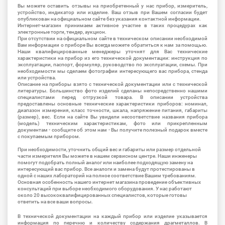
Вы можете оставить отзывы на приобретенный у нас прибор, измеритель,
устройство, индикатор или изделие. Ваш отзыв при Вашем согласии будет
опубликован на официальном сайте без указания контактной информации.
Интернет-магазин принимаем активное участие в таких процедурах как
электронные торги, тендер, аукцион.
При отсутствии на официальном сайте в техническом описании необходимой
Вам информации о приборе Вы всегда можете обратиться к нам за помощью.
Наши квалифицированные менеджеры уточнят для Вас технические
характеристики на прибор из его технической документации: инструкция по
эксплуатации, паспорт, формуляр, руководство по эксплуатации, схемы. При
необходимости мы сделаем фотографии интересующего вас прибора, стенда
или устройства.
Описание на приборы взято с технической документации или с технической
литературы. Большинство фото изделий сделаны непосредственно нашими
специалистами перед отгрузкой товара. В описании устройства
предоставлены основные технические характеристики приборов: номинал,
диапазон измерения, класс точности, шкала, напряжение питания, габариты
(размер), вес. Если на сайте Вы увидели несоответствие названия прибора
(модель) техническим характеристикам, фото или прикрепленным
документам - сообщите об этом нам - Вы получите полезный подарок вместе
с покупаемым прибором.
При необходимости, уточнить общий вес и габариты или размер отдельной
части измерителя Вы можете в нашем сервисном центре. Наши инженеры
помогут подобрать полный аналог или наиболее подходящую замену на
интересующий вас прибор. Все аналоги и замена будут протестированы в
одной с наших лабораторий на полное соответствие Вашим требованиям.
Основная особенность нашего интернет магазина проведение объективных
консультаций при выборе необходимого оборудования. У нас работают
около 20 высококвалифицированных специалистов, которые готовы
ответить на все ваши вопросы.
В технической документации на каждый прибор или изделие указывается
информация по перечню и количеству содержания драгметаллов. В