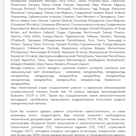
Каледония, Норвегия (Norway), ОАЭ (UAE), Оман, Острова Кука, Пакистан,
Палестина, Панама, Папуа Новая Гвинея, Парагвай, Перу, Южная Африка,
Польша (Poland), Португалия (Portugal), Республика Чад, Руанда, Румыния
(Romania), Сальвадор, Самоа, Сан-Марино, Саудовская Аравия (Saudi Arabia),
Свазиленд, Сейшельские острова, Сенегал, Сент-Винсент и Гренадины, Сент-
Китс и Невис, Сент-Люсия, Сербия (Serbia), Сингапур (Singapore), Синт-Мартен,
Словакия (Slovakia), Словения (Slovenia), Соломоновые острова, Соединенное
Королевство Великобритании и Северной Ирландии (United Kingdom of Great
Britain and Northern Ireland), Судан, Суринам, Восточный Тимор (Тимор-
Лешти), США (USA), Сьерра-Леоне, Таджикистан, Тайвань (Taiwan), Таиланд
(Thailand), Танзания (Объединенная Республика), Того, Тонга, Тринидад и
Тобаго, Тувалу, Тунис (Tunisia), Турция (Turkey), Туркменистан, Уганда, Венгрия
(Hungary), Узбекистан, Уругвай, Фарерские острова, Фиджи, Филиппины
(Philippines), Финляндия (Finland), Франция (France), Французская Полинезия,
Хорватия (Croatia), Центральноафриканская Республика, Чешская Республика
(Czech Republic), Чили, Черногория (Montenegro), Швейцария (Switzerland),
Швеция (Sweden), Шри-Ланка, Ямайка, Япония (Japan).
Иногда клиенты могут вводить название нашего интернет магазина или
официальный сайт неправильно - например, западпрыбор, западпрылад,
западпрібор, западприлад, західприбор, західпрібор, захидприбор,
захидприлад, захидпрібор, захидпрыбор, захидпрылад. Правильно -
западприбор.
Наш технический отдел осуществляет ремонт и сервисное обслуживание
измерительной техники более чем 75 разных заводов производителей
бывшего СССР и СНГ. Также мы осуществляем такие метрологические
процедуры: калибровка, тарирование, градуирование, испытание средств
измерительной техники.
Если Вы можете сделать ремонт устройства самостоятельно, то наши
инженеры могут предоставить Вам полный комплект необходимой
технической документации: электрическая схема, ТО, РЭ, ФО, ПС. Также мы
располагаем обширной базой технических и метрологических документов:
технические условия (ТУ), техническое задание (ТЗ), ГОСТ, отраслевой
стандарт (ОСТ), методика поверки, методика аттестации, поверочная схема
для более чем 3500 типов измерительной техники от производителя данного