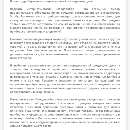
Более подробную информацию уточняйте в отделе продаж.
Ведущий интернет-магазин Западприбор - это огромный выбор
измерительного оборудования по лучшему соотношению цена и качество.
Чтобы Вы могли купить приборы недорого, мы проводим мониторинг цен
конкурентов и всегда готовы предложить более низкую цену. Мы продаем
только качественные товары по самым лучшим ценам. На нашем сайте Вы
можете дешево купить как последние новинки, так и проверенные временем
приборы от лучших производителей.
На сайте постоянно действует акция «Куплю по лучшей цене» - если на другом
интернет-ресурсе (доска объявлений, форум, или объявление другого онлайн-
сервиса) у товара, представленного на нашем сайте, меньшая цена, то мы
продадим Вам его еще дешевле! Покупателям также предоставляется
дополнительная скидка за оставленный отзыв или фотографии применения
наших товаров.
В прайс-листе указана не вся номенклатура предлагаемой продукции. Цены на
товары, не вошедшие в прайс-лист можете узнать, связавшись с
менеджерами. Также у наших менеджеров Вы можете получить подробную
информацию о том, как дешево и выгодно купить измерительные приборы
оптом и в розницу. Телефон и электронная почта для консультаций по
вопросам приобретения, доставки или получения скидки приведены возле
описания товара. У нас самые квалифицированные сотрудники, качественное
оборудование и выгодная цена.
Интернет магазин Западприбор - официальный дилер заводов изготовителей
измерительного оборудования. Наша цель - продажа товаров высокого
качества с лучшими ценовыми предложениями и сервисом для наших
клиентов. Наш интернет магазинможет не только продать необходимый Вам
прибор, но и предложить дополнительные услуги по его поверке, ремонту и
монтажу. Чтобы у Вас остались приятные впечатления после покупки на
нашем сайте, мы предусмотрели специальные гарантированные подарки к
самым популярным товарам.