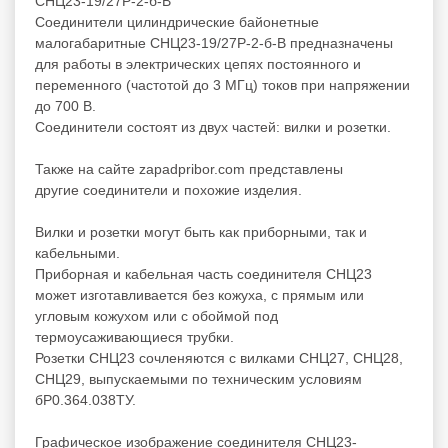
СНЦ23-19/27Р-2-б-В
Соединители цилиндрические байонетные
малогабаритные СНЦ23-19/27Р-2-б-В предназначены
для работы в электрических цепях постоянного и
переменного (частотой до 3 МГц) токов при напряжении
до 700 В.
Соединители состоят из двух частей: вилки и розетки.
Также на сайте zapadpribor.com представлены
другие
соединители
и
похожие
изделия.
Вилки и розетки могут быть как приборными, так и
кабельными.
Приборная и кабельная часть соединителя СНЦ23
может изготавливается без кожуха, с прямым или
угловым кожухом или с обоймой под
термоусаживающиеся трубки.
Розетки СНЦ23 сочленяются с вилками СНЦ27, СНЦ28,
СНЦ29, выпускаемыми по техническим условиям
бР0.364.038ТУ.
Графическое изображение соединителя СНЦ23-