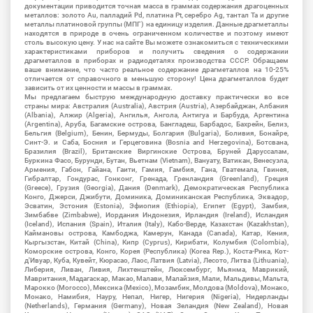
документации приводится точная масса в граммах содержания драгоценных
металлов: золото Au, палладий Pd, платина Pt, серебро Ag, тантал Ta и другие
металлы платиновой группы (МПГ) на единицу изделия. Данные драгметаллы
находятся в природе в очень ограниченном количестве и поэтому имеют
столь высокую цену. У нас на сайте Вы можете ознакомиться с техническими
характеристиками приборов и получить сведения о содержании
драгметаллов в приборах и радиодеталях производства СССР. Обращаем
ваше внимание, что часто реальное содержание драгметаллов на 10-25%
отличается от справочного в меньшую сторону! Цена драгметаллов будет
зависить от их ценности и массы в граммах.
Мы предлагаем быструю международную доставку практически во все
страны мира: Австралия (Australia), Австрия (Austria), Азербайджан, Албания
(Albania), Алжир (Algeria), Ангилья, Ангола, Антигуа и Барбуда, Аргентина
(Argentina), Аруба, Багамские острова, Бангладеш, Барбадос, Бахрейн, Белиз,
Бельгия (Belgium), Бенин, Бермуды, Болгария (Bulgaria), Боливия, Бонайре,
Синт-Э. и Саба, Босния и Герцеговина (Bosnia and Herzegovina), Ботсвана,
Бразилия (Brazil), Британские Виргинские Острова, Бруней Даруссалам,
Буркина Фасо, Бурунди, Бутан, Вьетнам (Vietnam), Вануату, Ватикан, Венесуэла,
Армения, Габон, Гайана, Гаити, Гамия, Гамбия, Гана, Гватемала, Гвинея,
Гибралтар, Гондурас, Гонконг, Гренада, Гренландия (Greenland), Греция
(Greece), Грузия (Georgia), Дания (Denmark), Демократическая Республика
Конго, Джерси, Джибути, Доминика, Доминиканская Республика, Эквадор,
Эсватин, Эстония (Estonia), Эфиопия (Ethiopia), Египет (Egypt), Замбия,
Зимбабве (Zimbabwe), Иордания Индонезия, Ирландия (Ireland), Исландия
(Iceland), Испания (Spain), Италия (Italy), Кабо-Верде, Казахстан (Kazakhstan),
Каймановы острова, Камбоджа, Камерун, Канада (Canada), Катар, Кения,
Кыргызстан, Китай (China), Кипр (Cyprus), Кирибати, Колумбия (Colombia),
Коморские острова, Конго, Корея (Республика) (Korea Rep.), Коста-Рика, Кот-
д'Ивуар, Куба, Кувейт, Кюрасао, Лаос, Латвия (Latvia), Лесото, Литва (Lithuania),
Либерия, Ливан, Ливия, Лихтенштейн, Люксембург, Мьянма, Маврикий,
Мавритания, Мадагаскар, Макао, Малави, Малайзия, Мали, Мальдивы, Мальта,
Марокко (Morocco), Мексика (Mexico), Мозамбик, Молдова (Moldova), Монако,
Монако, Намибия, Науру, Непал, Нигер, Нигерия (Nigeria), Нидерланды
(Netherlands), Германия (Germany), Новая Зеландия (New Zealand), Новая